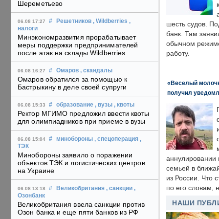
Шереметьево
#
Решетников
, Wildberries
,
06.08 17:27
шесть судов. По
налоги
банк. Там заяви
Минэкономразвития прорабатывает
обычном режиме
меры поддержки предпринимателей
после атак на склады Wildberries
работу.
#
Омаров
, скандалы
06.08 16:27
Омаров обратился за помощью к
«Веселый молочни
Бастрыкину в деле своей супруги
получил уведомл
#
образование
, вузы
, квоты
06.08 15:33
Ректор МГИМО предложил ввести квоты
для олимпиадников при приеме в вузы
#
минобороны
, спецоперация
,
06.08 15:04
ТЭК
Минобороны заявило о поражении
аннулировании в
объектов ТЭК и логистических центров
семьей в ближа
на Украине
из России. Что 
по его словам, н
#
Великобритания
, санкции
,
06.08 13:18
Озонбанк
НАШИ ПУБЛ
Великобритания ввела санкции против
Озон банка и еще пяти банков из РФ