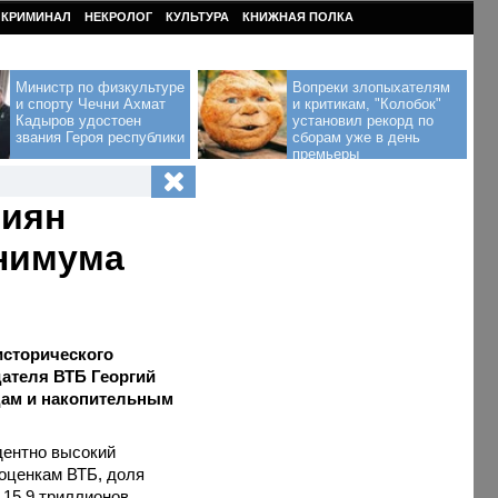
КРИМИНАЛ
НЕКРОЛОГ
КУЛЬТУРА
КНИЖНАЯ ПОЛКА
Министр по физкультуре
Вопреки злопыхателям
и спорту Чечни Ахмат
и критикам, "Колобок"
Кадыров удостоен
установил рекорд по
звания Героя республики
сборам уже в день
премьеры
сиян
инимума
исторического
дателя ВТБ Георгий
дам и накопительным
дентно высокий
 оценкам ВТБ, доля
 15,9 триллионов