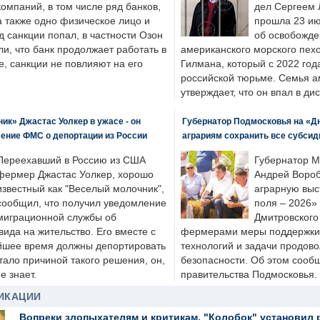
компаний, в том числе ряд банков,
дел Сергеем 
а также одно физическое лицо и
прошла 23 ию
д санкции попал, в частности Озон
об освобожде
ли, что банк продолжает работать в
американского морского пех
, санкции не повлияют на его
Гилмана, который с 2022 год
российской тюрьме. Семья 
утверждает, что он впал в ди
к» Джастас Уолкер в ужасе - он
Губернатор Подмосковья на «Д
ение ФМС о депортации из России
аграриям сохранить все субсид
Переехавший в Россию из США
Губернатор М
фермер Джастас Уолкер, хорошо
Андрей Вороб
известный как "Веселый молочник",
аграрную выс
сообщил, что получил уведомление
поля – 2026»
миграционной службы об
Дмитровского 
ида на жительство. Его вместе с
фермерами меры поддержки
йшее время должны депортировать
технологий и задачи продов
стало причиной такого решения, он,
безопасности. Об этом сооб
е знает.
правительства Подмосковья.
ИКАЦИИ
Вопреки злопыхателям и критикам, "Колобок" установил 