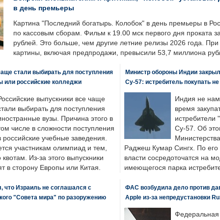
в день премьеры
Картина "Последний богатырь. Колобок" в день премьеры в Ро
по кассовым сборам. Фильм к 19.00 мск первого дня проката 
рублей. Это больше, чем другие летние релизы 2026 года. Пр
картины, включая предпродажи, превысили 53,7 миллиона руб
чаще стали выбирать для поступления
Министр обороны Индии закрыл
ы или российские колледжи
Су-57: истребитель покупать н
Российские выпускники все чаще
Индия не нам
стали выбирать для поступления
время закупа
иностранные вузы. Причина этого в
истребители "
том числе в сложности поступления
Су-57. Об это
в российские учебные заведения.
Министерства
ется участникам олимпиад и тем,
Раджеш Кумар Сингх. По его
о квотам. Из-за этого выпускники
власти сосредоточатся на м
т в сторону Европы или Китая.
имеющегося парка истребит
, что Израиль не соглашался с
ФАС возбудила дело против да
кого "Совета мира" по разоружению
Apple из-за непредустановки Ru
Федеральная