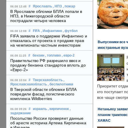
#
Ярославль
, НПЗ
, пожар
06.08 12:48
В Ярославле обломки БПЛА попали в
НПЗ, в Нижегородской области
пострадали четыре человека
#
FIFA
, Инфантино
, футбол
06.08 12:08
FIFA заявила о поддержке Инфантино и
отказалась от проекта о продаже прав
Выпускники все 
на чемпионаты частным инвесторам
иностранные вуз
#
бензин
, топливо
, евро-2
06.08 11:25
Правительство РФ разрешило ввоз и
продажу бензина стандартов вплоть до
«Евро-2»
#
Тверскаяобласть
,
06.08 10:04
Ярославскаяобласть
, беспилотники
Приоритет отда
В Тверской области обломки БПЛА
кто поступает п
повредили фасад логистического
все чаще смотря
комплекса Wildberries
Нетаньяху заявил
#
израиль
, кирпиченок
,
06.08 09:26
задержание
планом трамповс
Посольство России проверяет данные
ХАМАС
об аресте историка Артема Кирпиченка
в Израиле