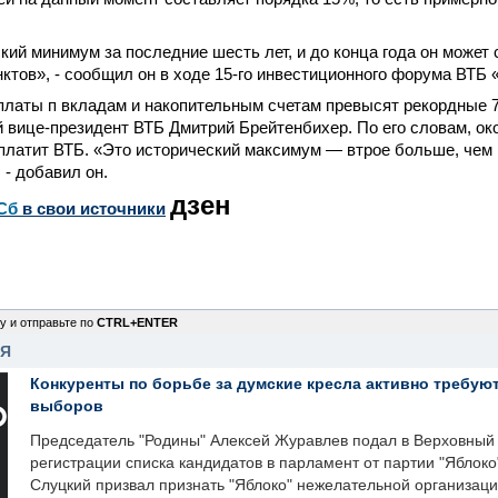
кий минимум за последние шесть лет, и до конца года он может 
ктов», - сообщил он в ходе 15-го инвестиционного форума ВТБ «
платы п вкладам и накопительным счетам превысят рекордные 7
 вице-президент ВТБ Дмитрий Брейтенбихер. По его словам, ок
платит ВТБ. «Это исторический максимум — втрое больше, чем
 - добавил он.
дзен
Сб
в свои источники
у и отправьте по
CTRL+ENTER
НЯ
Конкуренты по борьбе за думские кресла активно требуют
выборов
Председатель "Родины" Алексей Журавлев подал в Верховный 
регистрации списка кандидатов в парламент от партии "Яблок
Слуцкий призвал признать "Яблоко" нежелательной организаци