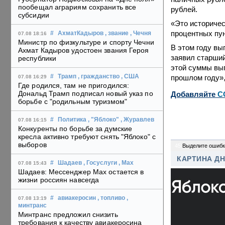
пообещал аграриям сохранить все
рублей.
субсидии
«Это историчес
процентных пун
#
АхматКадыров
, звание
, Чечня
07.08 18:16
Министр по физкультуре и спорту Чечни
В этом году вы
Ахмат Кадыров удостоен звания Героя
заявил старший
республики
этой суммы вы
прошлом году»,
#
Трамп
, гражданство
, США
07.08 16:29
Где родился, там не пригодился:
Дональд Трамп подписал новый указ по
Добавляйте
C
борьбе с "родильным туризмом"
#
Политика
, "Яблоко"
, Журавлев
07.08 16:15
Конкуренты по борьбе за думские
кресла активно требуют снять "Яблоко" с
выборов
45
Выделите ошибк
КАРТИНА Д
#
Шадаев
, Госуслуги
, Max
07.08 15:43
Шадаев: Мессенджер Max остается в
жизни россиян навсегда
#
авиакеросин
, топливо
,
07.08 13:19
минтранс
Минтранс предложил снизить
требования к качеству авиакеросина