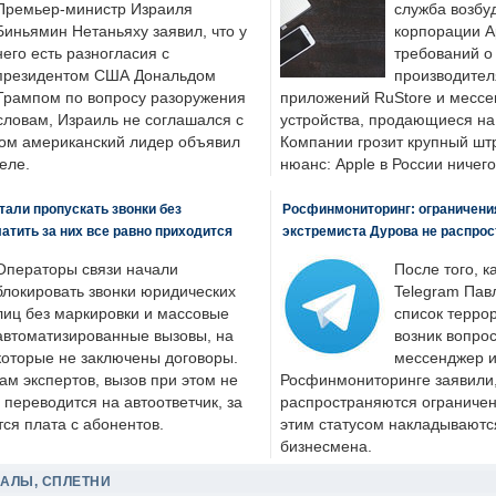
Премьер-министр Израиля
служба возбу
Биньямин Нетаньяху заявил, что у
корпорации A
него есть разногласия с
требований о
президентом США Дональдом
производител
Трампом по вопросу разоружения
приложений RuStore и месс
словам, Израиль не соглашался с
устройства, продающиеся на
ром американский лидер объявил
Компании грозит крупный штр
еле.
нюанс: Apple в России ничего
али пропускать звонки без
Росфинмониторинг: ограничения
латить за них все равно приходится
экстремиста Дурова не распрос
Операторы связи начали
После того, к
блокировать звонки юридических
Telegram Пав
лиц без маркировки и массовые
список террор
автоматизированные вызовы, на
возник вопрос
которые не заключены договоры.
мессенджер и
ам экспертов, вызов при этом не
Росфинмониторинге заявили, 
 переводится на автоответчик, за
распространяются ограничени
ся плата с абонентов.
этим статусом накладываютс
бизнесмена.
ДАЛЫ, СПЛЕТНИ