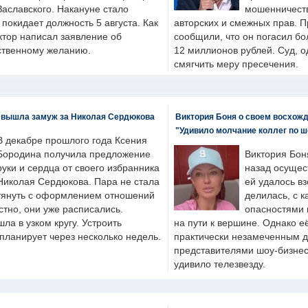
Заславского. Накануне стало
мошенничеств
н покидает должность 5 августа. Как
авторских и смежных прав. П
ктор написал заявление об
сообщили, что он погасил бо
бственному желанию.
12 миллионов рублей. Суд, о
смягчить меру пресечения.
 вышла замуж за Николая Сердюкова
Виктория Боня о своем восхожд
"Удивило молчание коллег по ш
В декабре прошлого года Ксения
Бородина получила предложение
Виктория Бон
руки и сердца от своего избранника
назад осущес
Николая Сердюкова. Пара не стала
ей удалось вз
тянуть с оформлением отношений
делилась, с к
естно, они уже расписались.
опасностями 
а в узком кругу. Устроить
на пути к вершине. Однако е
планирует через несколько недель.
практически незамеченным 
представителями шоу-бизнес
удивило телезвезду.