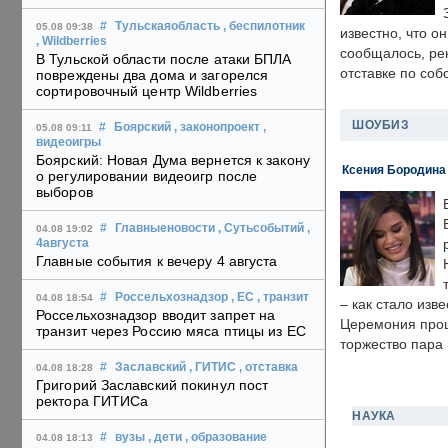
#
Тульскаяобласть
, беспилотник
05.08 09:38
известно, что о
, Wildberries
сообщалось, ре
В Тульской области после атаки БПЛА
отставке по со
повреждены два дома и загорелся
сортировочный центр Wildberries
ШОУБИЗ
#
Боярский
, законопроект
,
05.08 09:11
видеоигры
Боярский: Новая Дума вернется к закону
Ксения Бородина
о регулировании видеоигр после
выборов
#
Главныеновости
, Сутьсобытий
,
04.08 19:02
4августа
Главные события к вечеру 4 августа
#
Россельхознадзор
, ЕС
, транзит
04.08 18:54
– как стало изв
Россельхознадзор вводит запрет на
Церемония прошл
транзит через Россию мяса птицы из ЕС
торжество пара 
#
Заславский
, ГИТИС
, отставка
04.08 18:28
Григорий Заславский покинул пост
ректора ГИТИСа
НАУКА
#
вузы
, дети
, образование
04.08 18:13