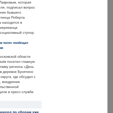
Лавровым, которая
ля, подписал вопрос
нии бывшего
отинца Роберта
а находится в
американца
ссоциативный ступор.
не поля» пообещал
ии
осковской области
ьёв посетил главную
тавку региона «День
 в деревне Бунятино
округа, где обсудил с
, внедрение
ольственной
щили в пресс-службе
рекорд по сборам уже