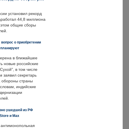
ссии установил рекорд
заработал 44,8 миллиона
и этом общие сборы
лей.
 вопрос о приобретении
е планируют
ерена в ближайшее
ть новые российские
Сухой", в том числе
м заявил секретарь
 обороны страны
 словам, индийские
одернизации
елей.
вно ушедшей из РФ
Store и Max
 антимонопольная