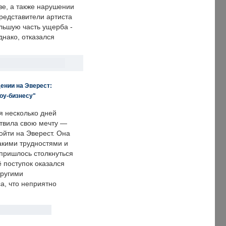
е, а также нарушении
редставители артиста
льшую часть ущерба -
днако, отказался
ении на Эверест:
оу-бизнесу"
я несколько дней
твила свою мечту —
ойти на Эверест. Она
акими трудностями и
пришлось столкнуться
ё поступок оказался
другими
а, что неприятно