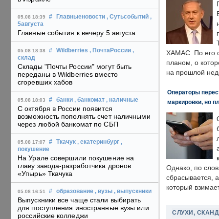
#
Главныеновости
, Сутьсобытий
,
05.08 18:39
5августа
Главные события к вечеру 5 августа
#
Wildberries
, ПочтаРоссии
,
05.08 18:38
ХАМАС. По его 
склад
планом, о кото
Склады "Почты России" могут быть
на прошлой нед
переданы в Wildberries вместо
сгоревших хабов
Операторы перест
#
банки
, банкомат
, наличные
05.08 18:03
маркировки, но п
С октября в России появится
возможность пополнять счет наличными
через любой банкомат по СБП
#
Ткачук
, екатеринбург
,
05.08 17:07
покушение
На Урале совершили покушение на
главу завода-разработчика дронов
Однако, по слов
«Упырь» Ткачука
сбрасывается, а
который взимает
#
образование
, вузы
, выпускники
05.08 16:51
Выпускники все чаще стали выбирать
для поступления иностранные вузы или
СЛУХИ, СКАН
российские колледжи