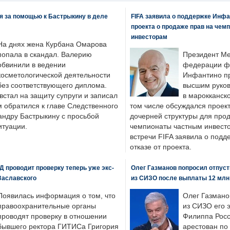
я за помощью к Бастрыкину в деле
FIFA заявила о поддержке Инфа
проекта о продаже прав на чем
инвесторам
На днях жена Курбана Омарова
попала в скандал. Валерию
Президент М
обвинили в ведении
федерации фу
косметологической деятельности
Инфантино пр
без соответствующего диплома.
высшим руков
стал на защиту супруги и записал
в марокканско
м обратился к главе Следственного
том числе обсуждался проек
андру Бастрыкину с просьбой
дочерней структуры для про
итуации.
чемпионаты частным инвесто
встречи FIFA заявила о под
отказе от проекта.
 проводит проверку теперь уже экс-
Олег Газманов попросил отпуст
Заславского
из СИЗО после выплаты 12 млн
Появилась информация о том, что
Олег Газмано
правоохранительные органы
из СИЗО его 
проводят проверку в отношении
Филиппа Росс
бывшего ректора ГИТИСа Григория
арестован по