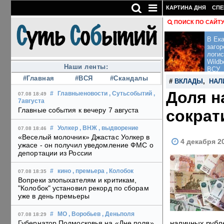
КАРТИНА ДНЯ
СПЕ
ПОИСК ПО САЙТ
В Ека
загор
логис
Wildb
Наши ленты:
ВСУ
#Главная
#ВСЯ
#Скандалы
#
ВКЛАДЫ
,
НАЛ
Доля н
#
Главныеновости
, Сутьсобытий
,
07.08 18:49
7августа
Главные события к вечеру 7 августа
сократ
#
Уолкер
, ВНЖ
, выдворение
07.08 18:46
«Веселый молочник» Джастас Уолкер в
4 декабря 2
ужасе - он получил уведомление ФМС о
депортации из России
#
кино
, премьера
, Колобок
07.08 18:35
Вопреки злопыхателям и критикам,
"Колобок" установил рекорд по сборам
уже в день премьеры
#
МО
, Воробьев
, Деньполя
07.08 18:29
наличных рубле
Губернатор Подмосковья на «Дне поля»