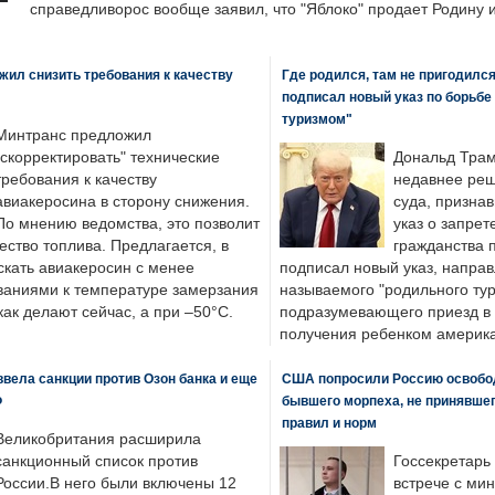
справедливорос вообще заявил, что "Яблоко" продает Родину 
ил снизить требования к качеству
Где родился, там не пригодилс
подписал новый указ по борьбе
туризмом"
Минтранс предложил
"скорректировать" технические
Дональд Трам
требования к качеству
недавнее реш
авиакеросина в сторону снижения.
суда, призна
По мнению ведомства, это позволит
указ о запрет
ество топлива. Предлагается, в
гражданства 
скать авиакеросин с менее
подписал новый указ, направ
ваниями к температуре замерзания
называемого "родильного тур
 как делают сейчас, а при –50°C.
подразумевающего приезд в 
получения ребенком америка
вела санкции против Озон банка и еще
США попросили Россию освобо
Ф
бывшего морпеха, не принявшег
правил и норм
Великобритания расширила
санкционный список против
Госсекретарь
России.В него были включены 12
встрече с ми