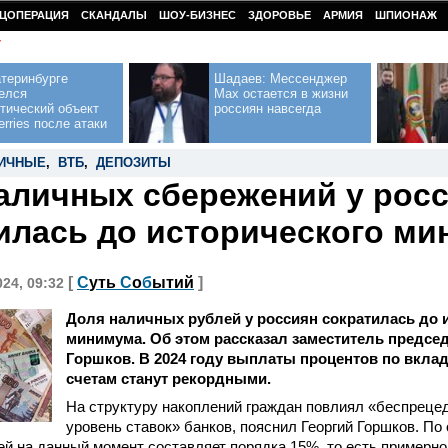
ЦОПЕРАЦИЯ
СКАНДАЛЫ
ШОУ-БИЗНЕС
ЗДОРОВЬЕ
АРМИЯ
ШПИОНАЖ
У
теринбурге
Шадаев: Мессенджер
елся
Max остается в жизни
тический объект
россиян навсегда
erries после атаки
ИЧНЫЕ
,
ВТБ
,
ДЕПОЗИТЫ
аличных сбережений у рос
илась до исторического м
[
С
уть
С
о
б
ытий
]
024, 09:32
Доля наличных рублей у россиян сократилась до 
минимума. Об этом рассказал заместитель предсе
Горшков. В 2024 году выплаты процентов по вкла
счетам станут рекордными.
На структуру накоплений граждан повлиял «беспреце
уровень ставок» банков, пояснил Георгий Горшков. По
й на данный момент составляет порядка 15%, то есть примерно