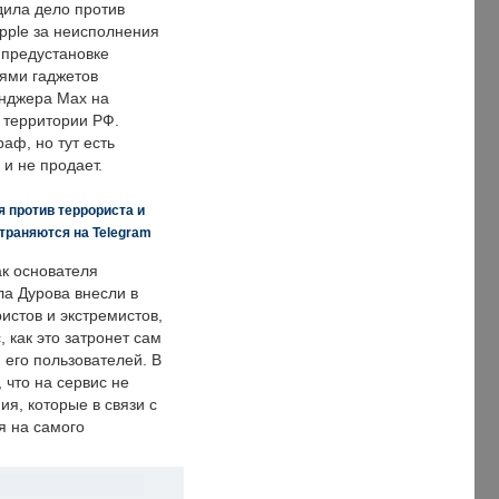
дила дело против
pple за неисполнения
 предустановке
ями гаджетов
енджера Max на
 территории РФ.
аф, но тут есть
 и не продает.
 против террориста и
траняются на Telegram
ак основателя
ла Дурова внесли в
истов и экстремистов,
, как это затронет сам
 его пользователей. В
что на сервис не
я, которые в связи с
я на самого