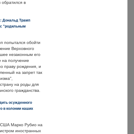
и обратился в
я: Дональд Трамп
 с "родильным
п попытался обойти
ение Верховного
вшее незаконным его
е на получение
по праву рождения, и
ленный на запрет так
изма",
страну на роды для
нского гражданства.
дить осужденного
о в колонии наших
 США Марко Рубио на
нистром иностранных