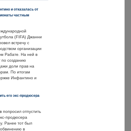
нтино и отказалась от
пионаты частным
еждународной
тбола (FIFA) Джанни
овел встречу с
одством организации
м Рабате. На ней в
т по созданию
дажи доли прав на
рам. По итогам
держке Инфантино и
ить его экс-продюсера
в попросил отпустить
экс-продюсера
у. Ранее тот был
 обвинению в