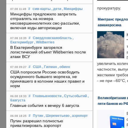
прокуратуру.
#
сим-карты
, дети
, Минцифры
07.08 11:49
Минцифры предложило запретить
отправлять на номера
Минтранс предлож
несовершеннолетних смс-рассылки,
авиакеросина
включая коды авторизации
#
Свердловскаяобласть
,
07.08 10:39
Екатеринбург
, Wildberries
В Екатеринбурге загорелся
логистический объект Wildberries после
атаки ВСУ
увеличить колич
#
США
, Гилман
, обмен
07.08 09:27
частности, выпу
США попросили Россию освободить
жесткими требо
осужденного бывшего морпеха, не
- не при –60°C,
принявшего в колонии наших правил и
норм
#
Главныеновости
, Сутьсобытий
,
06.08 18:33
Великобритания в
6августа
пяти банков из Р
Главные события к вечеру 6 августа
#
Путин
, Шереметьево
, аэропорт
06.08 18:25
Путин разрешил полностью
приватизировать аэропорт