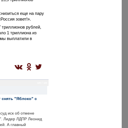
снизиться еще на пару
Россия зовет!».
 триллионов рублей,
оло 1 триллиона из
 мы выплатили в
sm / sm
 снять "Яблоко" с
суд иск об отмене
о". Лидер ЛДПР Леонид
ей. А главный