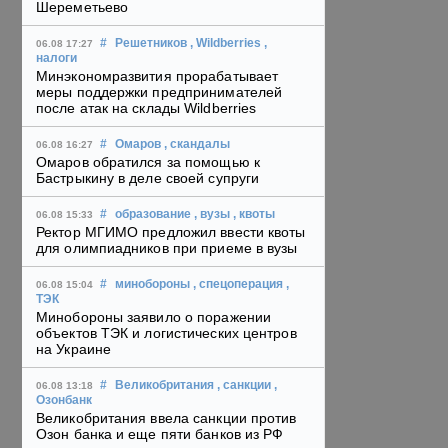
Шереметьево
#
Решетников
, Wildberries
,
06.08 17:27
налоги
Минэкономразвития прорабатывает
меры поддержки предпринимателей
после атак на склады Wildberries
#
Омаров
, скандалы
06.08 16:27
Омаров обратился за помощью к
Бастрыкину в деле своей супруги
#
образование
, вузы
, квоты
06.08 15:33
Ректор МГИМО предложил ввести квоты
для олимпиадников при приеме в вузы
#
минобороны
, спецоперация
,
06.08 15:04
ТЭК
Минобороны заявило о поражении
объектов ТЭК и логистических центров
на Украине
#
Великобритания
, санкции
,
06.08 13:18
Озонбанк
Великобритания ввела санкции против
Озон банка и еще пяти банков из РФ