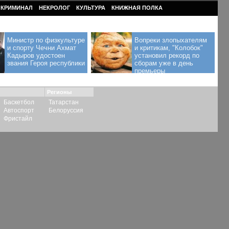
КРИМИНАЛ
НЕКРОЛОГ
КУЛЬТУРА
КНИЖНАЯ ПОЛКА
Министр по физкультуре
Вопреки злопыхателям
и спорту Чечни Ахмат
и критикам, "Колобок"
Кадыров удостоен
установил рекорд по
звания Героя республики
сборам уже в день
премьеры
Регионы
Баскетбол
Татарстан
Автоспорт
Белоруссия
Фристайл