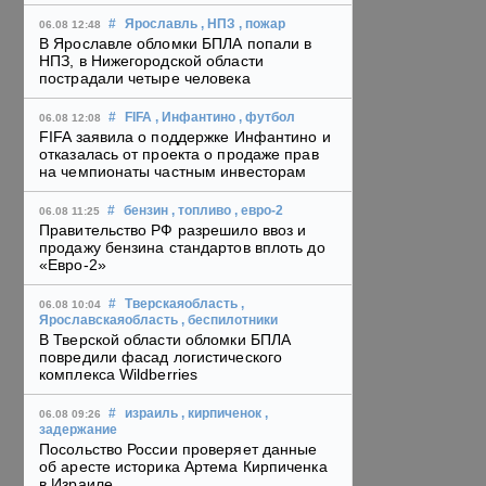
#
Ярославль
, НПЗ
, пожар
06.08 12:48
В Ярославле обломки БПЛА попали в
НПЗ, в Нижегородской области
пострадали четыре человека
#
FIFA
, Инфантино
, футбол
06.08 12:08
FIFA заявила о поддержке Инфантино и
отказалась от проекта о продаже прав
на чемпионаты частным инвесторам
#
бензин
, топливо
, евро-2
06.08 11:25
Правительство РФ разрешило ввоз и
продажу бензина стандартов вплоть до
«Евро-2»
#
Тверскаяобласть
,
06.08 10:04
Ярославскаяобласть
, беспилотники
В Тверской области обломки БПЛА
повредили фасад логистического
комплекса Wildberries
#
израиль
, кирпиченок
,
06.08 09:26
задержание
Посольство России проверяет данные
об аресте историка Артема Кирпиченка
в Израиле