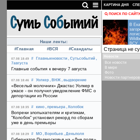
КАРТИНА ДНЯ
СПЕ
ПОИСК ПО САЙТ
В Ека
загор
логис
Wildb
Наши ленты:
ВСУ
Страница не с
#Главная
#ВСЯ
#Скандалы
Новости
#
Главныеновости
, Сутьсобытий
,
07.08 18:49
Все новости
7августа
В мире
Главные события к вечеру 7 августа
Фото
Новости партнеров
#
Уолкер
, ВНЖ
, выдворение
07.08 18:46
«Веселый молочник» Джастас Уолкер в
ужасе - он получил уведомление ФМС о
депортации из России
#
кино
, премьера
, Колобок
07.08 18:35
Вопреки злопыхателям и критикам,
"Колобок" установил рекорд по сборам
уже в день премьеры
#
МО
, Воробьев
, Деньполя
07.08 18:29
Губернатор Подмосковья на «Дне поля»