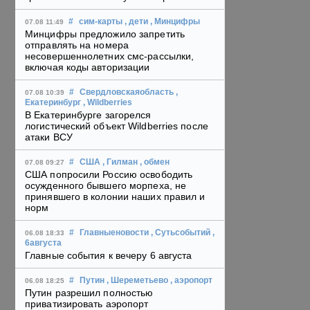
#
сим-карты
, дети
, Минцифры
07.08 11:49
Минцифры предложило запретить
отправлять на номера
несовершеннолетних смс-рассылки,
включая коды авторизации
#
Свердловскаяобласть
,
07.08 10:39
Екатеринбург
, Wildberries
В Екатеринбурге загорелся
логистический объект Wildberries после
атаки ВСУ
#
США
, Гилман
, обмен
07.08 09:27
США попросили Россию освободить
осужденного бывшего морпеха, не
принявшего в колонии наших правил и
норм
#
Главныеновости
, Сутьсобытий
,
06.08 18:33
6августа
Главные события к вечеру 6 августа
#
Путин
, Шереметьево
, аэропорт
06.08 18:25
Путин разрешил полностью
приватизировать аэропорт