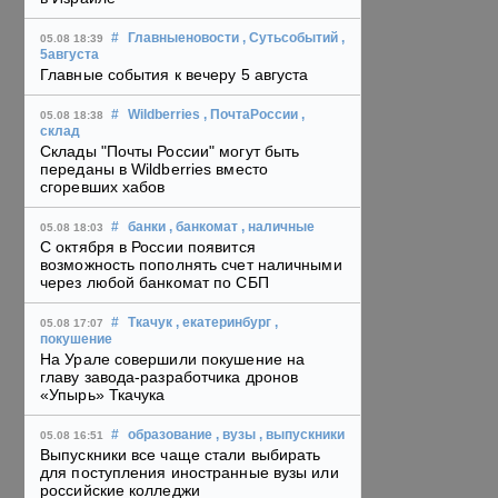
#
Главныеновости
, Сутьсобытий
,
05.08 18:39
5августа
Главные события к вечеру 5 августа
#
Wildberries
, ПочтаРоссии
,
05.08 18:38
склад
Склады "Почты России" могут быть
переданы в Wildberries вместо
сгоревших хабов
#
банки
, банкомат
, наличные
05.08 18:03
С октября в России появится
возможность пополнять счет наличными
через любой банкомат по СБП
#
Ткачук
, екатеринбург
,
05.08 17:07
покушение
На Урале совершили покушение на
главу завода-разработчика дронов
«Упырь» Ткачука
#
образование
, вузы
, выпускники
05.08 16:51
Выпускники все чаще стали выбирать
для поступления иностранные вузы или
российские колледжи