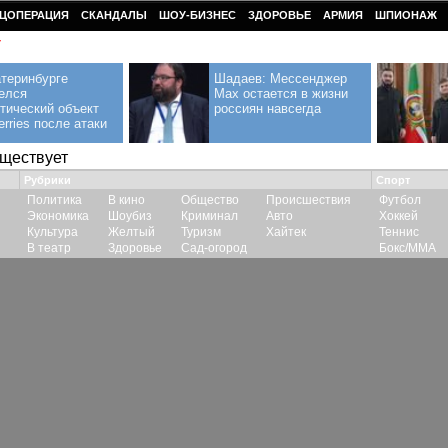
ЦОПЕРАЦИЯ
СКАНДАЛЫ
ШОУ-БИЗНЕС
ЗДОРОВЬЕ
АРМИЯ
ШПИОНАЖ
У
теринбурге
Шадаев: Мессенджер
елся
Max остается в жизни
тический объект
россиян навсегда
erries после атаки
уществует
Рубрики
Спорт
Политика
В кино
Общество
Происшествия
Футбол
Экономика
Шоубиз
Криминал
Авто
Хоккей
Культура
Желтый
Туризм
Хайтек
Теннис
В театр
Здоровье
Сад-огород
Бокс/ММА