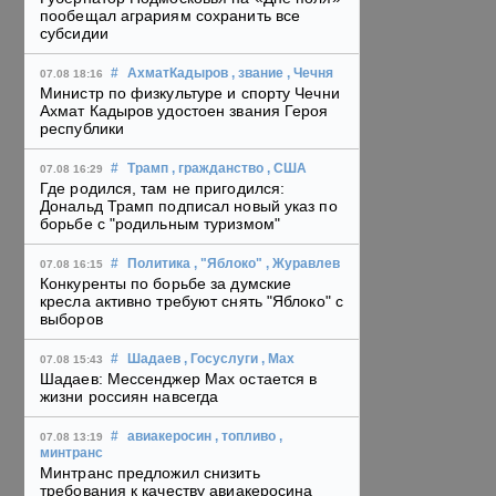
пообещал аграриям сохранить все
субсидии
#
АхматКадыров
, звание
, Чечня
07.08 18:16
Министр по физкультуре и спорту Чечни
Ахмат Кадыров удостоен звания Героя
республики
#
Трамп
, гражданство
, США
07.08 16:29
Где родился, там не пригодился:
Дональд Трамп подписал новый указ по
борьбе с "родильным туризмом"
#
Политика
, "Яблоко"
, Журавлев
07.08 16:15
Конкуренты по борьбе за думские
кресла активно требуют снять "Яблоко" с
выборов
#
Шадаев
, Госуслуги
, Max
07.08 15:43
Шадаев: Мессенджер Max остается в
жизни россиян навсегда
#
авиакеросин
, топливо
,
07.08 13:19
минтранс
Минтранс предложил снизить
требования к качеству авиакеросина