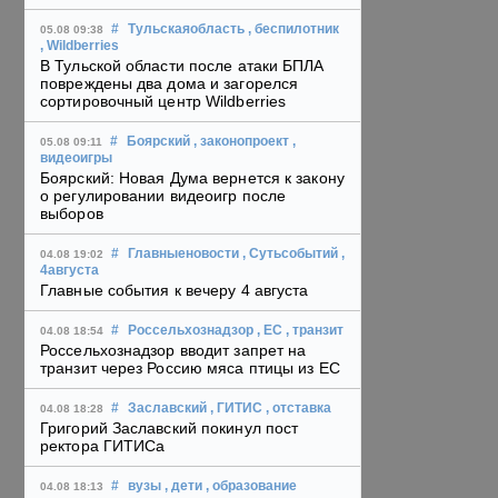
#
Тульскаяобласть
, беспилотник
05.08 09:38
, Wildberries
В Тульской области после атаки БПЛА
повреждены два дома и загорелся
сортировочный центр Wildberries
#
Боярский
, законопроект
,
05.08 09:11
видеоигры
Боярский: Новая Дума вернется к закону
о регулировании видеоигр после
выборов
#
Главныеновости
, Сутьсобытий
,
04.08 19:02
4августа
Главные события к вечеру 4 августа
#
Россельхознадзор
, ЕС
, транзит
04.08 18:54
Россельхознадзор вводит запрет на
транзит через Россию мяса птицы из ЕС
#
Заславский
, ГИТИС
, отставка
04.08 18:28
Григорий Заславский покинул пост
ректора ГИТИСа
#
вузы
, дети
, образование
04.08 18:13