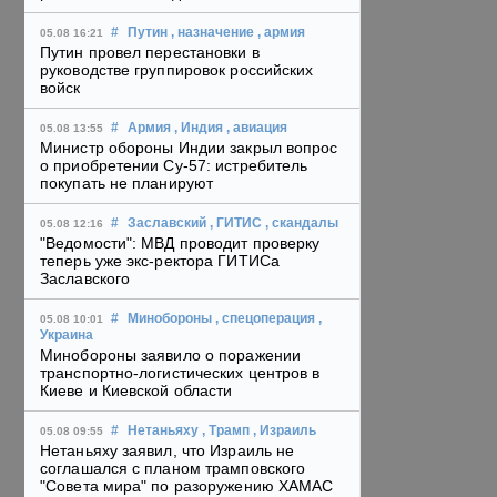
#
Путин
, назначение
, армия
05.08 16:21
Путин провел перестановки в
руководстве группировок российских
войск
#
Армия
, Индия
, авиация
05.08 13:55
Министр обороны Индии закрыл вопрос
о приобретении Су-57: истребитель
покупать не планируют
#
Заславский
, ГИТИС
, скандалы
05.08 12:16
"Ведомости": МВД проводит проверку
теперь уже экс-ректора ГИТИСа
Заславского
#
Минобороны
, спецоперация
,
05.08 10:01
Украина
Минобороны заявило о поражении
транспортно-логистических центров в
Киеве и Киевской области
#
Нетаньяху
, Трамп
, Израиль
05.08 09:55
Нетаньяху заявил, что Израиль не
соглашался с планом трамповского
"Совета мира" по разоружению ХАМАС