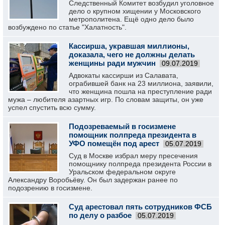
Следственный Комитет возбудил уголовное
дело о крупном хищении у Московского
метрополитена. Ещё одно дело было
возбуждено по статье "Халатность".
Кассирша, укравшая миллионы,
доказала, чего не должны делать
женщины ради мужчин
09.07.2019
Адвокаты кассирши из Салавата,
ограбившей банк на 23 миллиона, заявили,
что женщина пошла на преступление ради
мужа – любителя азартных игр. По словам защиты, он уже
успел спустить всю сумму.
Подозреваемый в госизмене
помощник полпреда президента в
УФО помещён под арест
05.07.2019
Суд в Москве избрал меру пресечения
помощнику полпреда президента России в
Уральском федеральном округе
Александру Воробьёву. Он был задержан ранее по
подозрению в госизмене.
Суд арестовал пять сотрудников ФСБ
по делу о разбое
05.07.2019