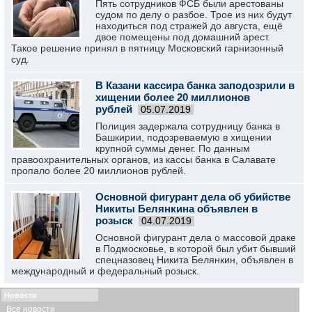
Пять сотрудников ФСБ были арестованы
судом по делу о разбое. Трое из них будут
находиться под стражей до августа, ещё
двое помещены под домашний арест.
Такое решение принял в пятницу Московский гарнизонный
суд.
В Казани кассира банка заподозрили в
хищении более 20 миллионов
рублей
05.07.2019
Полиция задержала сотрудницу банка в
Башкирии, подозреваемую в хищении
крупной суммы денег. По данным
правоохранительных органов, из кассы банка в Салавате
пропало более 20 миллионов рублей.
Основной фигурант дела об убийстве
Никиты Белянкина объявлен в
розыск
04.07.2019
Основной фигурант дела о массовой драке
в Подмосковье, в которой был убит бывший
спецназовец Никита Белянкин, объявлен в
международный и федеральный розыск.
Новости
Все новости