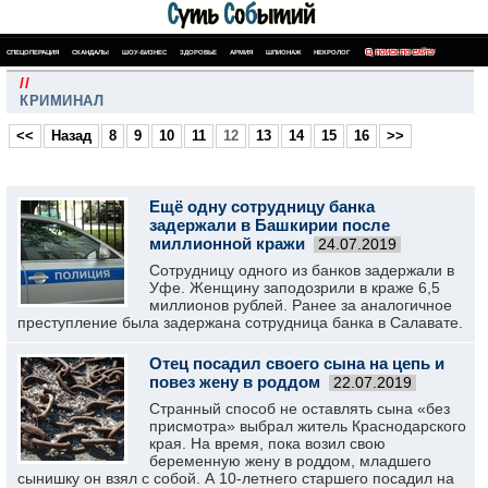
СПЕЦОПЕРАЦИЯ
СКАНДАЛЫ
ШОУ-БИЗНЕС
ЗДОРОВЬЕ
АРМИЯ
ШПИОНАЖ
НЕКРОЛОГ
ПОИСК ПО САЙТУ
//
КРИМИНАЛ
<<
Назад
8
9
10
11
12
13
14
15
16
>>
Ещё одну сотрудницу банка
задержали в Башкирии после
миллионной кражи
24.07.2019
Сотрудницу одного из банков задержали в
Уфе. Женщину заподозрили в краже 6,5
миллионов рублей. Ранее за аналогичное
преступление была задержана сотрудница банка в Салавате.
Отец посадил своего сына на цепь и
повез жену в роддом
22.07.2019
Странный способ не оставлять сына «без
присмотра» выбрал житель Краснодарского
края. На время, пока возил свою
беременную жену в роддом, младшего
сынишку он взял с собой. А 10-летнего старшего посадил на