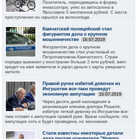
Похититель, переодевшись в форму
инкассатора, унес из автосалона в
Ярославле 5 миллионов рублей. С места
преступления он скрылся на велосипеде.
Камчатский полицейский стал
фигурантом дела о крупном
мошенничестве
16.07.2019
Фигурантом дела о крупном
мошенничестве стал участковый из
Петропавловска-Камчатского. Страж
порядка выманил у иностранки больше 2 млн рублей, взял
кредит на имя заявителя и украл деньги с карты умершего
жителя.
Правой ручке избитой девочки из
Ингушетии все-таки проведут
экономную ампутацию
15.07.2019
Через десять дней нахождения в
реанимации клиники доктора Рошаля,
избитую теткой девочку из Ингушетии все-
таки готовят к ампутации правой руки. Врачи сообщили, что
ампутация хоть и будет проведена, но экономная.
Стали известны некоторые детали
дела против основателя "Нового