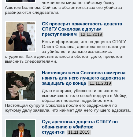
чемпионом мира по тайскому боксу
Ашотом Боляном. Сейчас в обстоятельствах его убийства
разбираются следователи.
СК проверит причастность доцента
СПбГУ Соколова к другим
преступлениям
12.11.2019
Есть информация, что на доцента СПбГУ
Олега Соколова, арестованного накануне
за убийство, и раньше жаловались
студенты. Как в действительности обстоит дело, предстоит
выяснить следователями.
Настоящая жена Соколова намерена
нанять для него лучшего адвоката и
защищать до конца
11.11.2019
Дело историка, убившего и по частям
выносившего тело своей подруги в Мойку,
обрастает новыми подробностями.
Настоящая супруга Соколова после его задержания по
жуткому делу заявила, что наймет для него лучшего адвоката.
Суд арестовал доцента СПбГУ по
обвинению в убийстве
студентки
11.11.2019