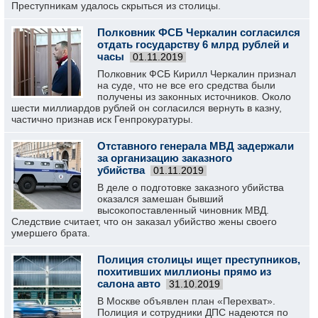
Преступникам удалось скрыться из столицы.
Полковник ФСБ Черкалин согласился
отдать государству 6 млрд рублей и
часы
01.11.2019
Полковник ФСБ Кирилл Черкалин признал
на суде, что не все его средства были
получены из законных источников. Около
шести миллиардов рублей он согласился вернуть в казну,
частично признав иск Генпрокуратуры.
Отставного генерала МВД задержали
за организацию заказного
убийства
01.11.2019
В деле о подготовке заказного убийства
оказался замешан бывший
высокопоставленный чиновник МВД.
Следствие считает, что он заказал убийство жены своего
умершего брата.
Полиция столицы ищет преступников,
похитивших миллионы прямо из
салона авто
31.10.2019
В Москве объявлен план «Перехват».
Полиция и сотрудники ДПС надеются по