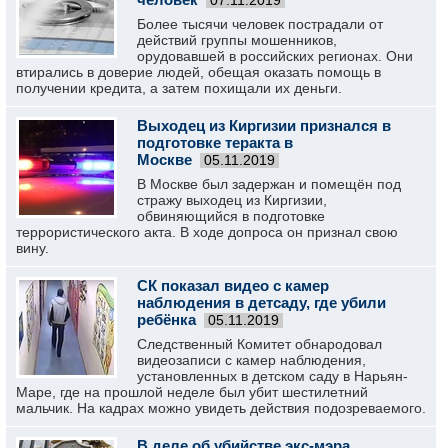
07.11.2019
Более тысячи человек пострадали от
действий группы мошенников,
орудовавшей в российских регионах. Они
втирались в доверие людей, обещая оказать помощь в
получении кредита, а затем похищали их деньги.
Выходец из Киргизии признался в
подготовке теракта в
Москве
05.11.2019
В Москве был задержан и помещён под
стражу выходец из Киргизии,
обвиняющийся в подготовке
террористического акта. В ходе допроса он признал свою
вину.
СК показал видео с камер
наблюдения в детсаду, где убили
ребёнка
05.11.2019
Следственный Комитет обнародовал
видеозаписи с камер наблюдения,
установленных в детском саду в Нарьян-
Маре, где на прошлой неделе был убит шестилетний
мальчик. На кадрах можно увидеть действия подозреваемого.
В деле об убийстве экс-мэра