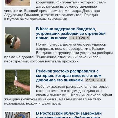
коррупции, фигурантами которого стали
дагестанские высокопоставленные
чиновники. Бывший врио премьер-министра Дагестана
Абдусамад Гамидов, а также его заместитель Раюдин
Юсуфов были признаны виновными.
В Казани задержали бандитов,
устроивших разборки со стрельбой
прямо на шоссе
27.10.2019
Почти полтора десятка человек удалось
задержать после перестрелки в Казани.
Бандинские группировки устроили разборки
прямо на дороге. "Выяснение отношений" закончилось
перестрелкой, которая напугала прохожих.
Ребенок жестоко расправился с
матерью, которая вместе с отцом
доводила его пьянками
27.10.2019
Ребенок жестоко расправился с матерью,
которая вместе с отцом доводила его
своими пьянками. Школьник сначала облил
женщину кипятком из чайника, а затем изрезал ее тело
ножницами, ножом и шампуром.
В Ростовской области задержали
подозреваемого в убийстве пяти