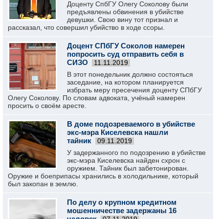
Доценту СпбГУ Олегу Соколову были
предъявлены обвинения в убийстве
девушки. Свою вину тот признал и
рассказал, что совершил убийство в ходе ссоры.
Доцент СПбГУ Соколов намерен
попросить суд отправить себя в
СИЗО
11.11.2019
В этот понедельник должно состояться
заседание, на котором планируется
избрать меру пресечения доценту СПбГУ
Олегу Соколову. По словам адвоката, учёный намерен
просить о своём аресте.
В доме подозреваемого в убийстве
экс-мэра Киселевска нашли
тайник
09.11.2019
У задержанного по подозрению в убийстве
экс-мэра Киселевска найден схрон с
оружием. Тайник был забетонирован.
Оружие и боеприпасы хранились в холодильнике, который
был закопан в землю.
По делу о крупном кредитном
мошенничестве задержаны 16
человек