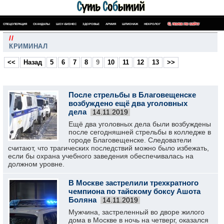
СПЕЦОПЕРАЦИЯ
СКАНДАЛЫ
ШОУ-БИЗНЕС
ЗДОРОВЬЕ
АРМИЯ
ШПИОНАЖ
НЕКРОЛОГ
ПОИСК ПО САЙТУ
//
КРИМИНАЛ
<<
Назад
5
6
7
8
9
10
11
12
13
>>
После стрельбы в Благовещенске
возбуждено ещё два уголовных
дела
14.11.2019
Ещё два уголовных дела были возбуждены
после сегодняшней стрельбы в колледже в
городе Благовещенске. Следователи
считают, что трагических последствий можно было избежать,
если бы охрана учебного заведения обеспечивалась на
должном уровне.
В Москве застрелили трехкратного
чемпиона по тайскому боксу Ашота
Боляна
14.11.2019
Мужчина, застреленный во дворе жилого
дома в Москве в ночь на четверг, оказался