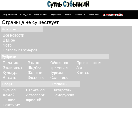
СПЕЦОПЕРАЦИЯ
СКАНДАЛЫ
ШОУ-БИЗНЕС
ЗДОРОВЬЕ
АРМИЯ
ШПИОНАЖ
НЕКРОЛОГ
ПОИСК ПО САЙТУ
Страница не существует
Новости
Все новости
В мире
Фото
Новости партнеров
Рубрики
Политика
В кино
Общество
Происшествия
Экономика
Шоубиз
Криминал
Авто
Культура
Желтый
Туризм
Хайтек
В театр
Здоровье
Сад-огород
Спорт
Регионы
Футбол
Баскетбол
Татарстан
Хоккей
Автоспорт
Белоруссия
Теннис
Фристайл
Бокс/ММА