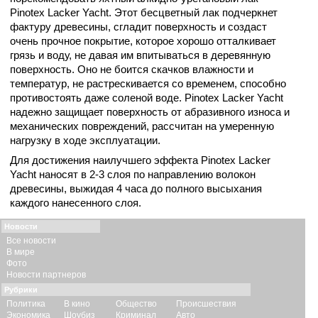
Pinotex Lacker Yacht. Этот бесцветный лак подчеркнет
фактуру древесины, сгладит поверхность и создаст
очень прочное покрытие, которое хорошо отталкивает
грязь и воду, не давая им впитываться в деревянную
поверхность. Оно не боится скачков влажности и
температур, не растрескивается со временем, способно
противостоять даже соленой воде. Pinotex Lacker Yacht
надежно защищает поверхность от абразивного износа и
механических повреждений, рассчитан на умеренную
нагрузку в ходе эксплуатации.
Для достижения наилучшего эффекта Pinotex Lacker
Yacht наносят в 2-3 слоя по направлению волокон
древесины, выжидая 4 часа до полного высыхания
каждого нанесенного слоя.
Новости
Все новости
В мире
Фото
Новости партнеров
Рубрики
Политика
В кино
Общество
Происшествия
Экономика
Шоубиз
Криминал
Авто