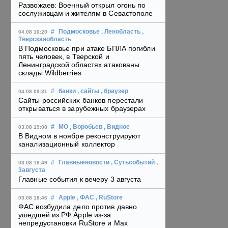
Развожаев: Военный открыл огонь по
сослуживцам и жителям в Севастополе
#
Подмосковье
, Ленобласть
,
04.08 10:20
Тверскаяобласть
В Подмосковье при атаке БПЛА погибли
пять человек, в Тверской и
Ленинградской областях атакованы
склады Wildberries
#
банки
, сайты
, браузер
04.08 09:31
Сайты российских банков перестали
открываться в зарубежных браузерах
#
МО
, Воробьев
, Видное
03.08 19:08
В Видном в ноябре реконструируют
канализационный коллектор
#
Главныеновости
, Сутьсобытий
,
03.08 18:49
3августа
Главные события к вечеру 3 августа
#
Apple
, ФАС
, RuStore
03.08 18:46
ФАС возбудила дело против давно
ушедшей из РФ Apple из-за
непредустановки RuStore и Max