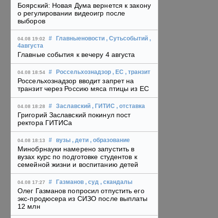
Боярский: Новая Дума вернется к закону
о регулировании видеоигр после
выборов
#
Главныеновости
, Сутьсобытий
,
04.08 19:02
4августа
Главные события к вечеру 4 августа
#
Россельхознадзор
, ЕС
, транзит
04.08 18:54
Россельхознадзор вводит запрет на
транзит через Россию мяса птицы из ЕС
#
Заславский
, ГИТИС
, отставка
04.08 18:28
Григорий Заславский покинул пост
ректора ГИТИСа
#
вузы
, дети
, образование
04.08 18:13
Минобрнауки намерено запустить в
вузах курс по подготовке студентов к
семейной жизни и воспитанию детей
#
Газманов
, суд
, скандалы
04.08 17:27
Олег Газманов попросил отпустить его
экс-продюсера из СИЗО после выплаты
12 млн