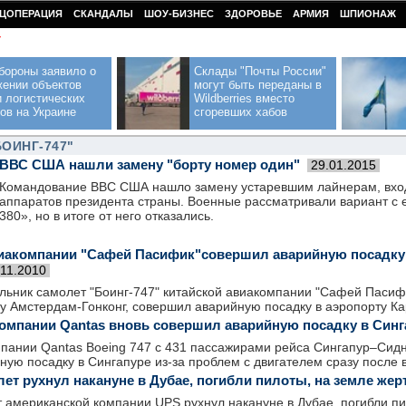
ЦОПЕРАЦИЯ
СКАНДАЛЫ
ШОУ-БИЗНЕС
ЗДОРОВЬЕ
АРМИЯ
ШПИОНАЖ
У
бороны заявило о
Склады "Почты России"
жении объектов
могут быть переданы в
 логистических
Wildberries вместо
ов на Украине
сгоревших хабов
БОИНГ-747"
ВВС США нашли замену "борту номер один"
29.01.2015
Командование ВВС США нашло замену устаревшим лайнерам, вхо
аппаратов президента страны. Военные рассматривали вариант с
380», но в итоге от него отказались.
виакомпании "Сафей Пасифик"совершил аварийную посадку
.11.2010
ельник самолет "Боинг-747" китайской авиакомпании "Сафей Пасиф
у Амстердам-Гонконг, совершил аварийную посадку в аэропорту Ка
омпании Qantas вновь совершил аварийную посадку в Синг
пании Qantas Boeing 747 с 431 пассажирами рейса Сингапур–Сидн
ую посадку в Сингапуре из-за проблем с двигателем сразу после в
ет рухнул накануне в Дубае, погибли пилоты, на земле жер
 американской компании UPS рухнул накануне в Дубае, погибли пил