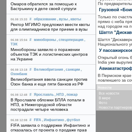
По предваритель
Омаров обратился за помощью к
Бастрыкину в деле своей супруги
Грузовой «Бои
Только по счастл
#
образование
, вузы
, квоты
06.08 15:33
прямо с неба пр
Ректор МГИМО предложил ввести квоты
над городом на п
для олимпиадников при приеме в вузы
Шаттл "Дискав
Шаттл "Дискавер
#
минобороны
, спецоперация
,
06.08 15:04
Национального у
ТЭК
Минобороны заявило о поражении
У пассажирског
объектов ТЭК и логистических центров
Открытый огонь 
на Украине
India уже вырули
Авиакатастроф
#
Великобритания
, санкции
,
06.08 13:18
Озонбанк
В Пермском крае 
Великобритания ввела санкции против
повлекшего за со
Озон банка и еще пяти банков из РФ
Новости
Все новости
#
Ярославль
, НПЗ
, пожар
06.08 12:48
В мире
В Ярославле обломки БПЛА попали в
Фото
НПЗ, в Нижегородской области
Новости партнеров
пострадали четыре человека
#
FIFA
, Инфантино
, футбол
06.08 12:08
FIFA заявила о поддержке Инфантино и
отказалась от проекта о продаже прав