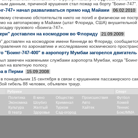
ным данным, причиной крушения стал пожар на борту "Боинг-747".
нг-747» начал разваливаться прямо над Майами
06.02.2010
ивому стечению обстоятельств никто не погиб и физически не пост
ямо на автопарковку в Майами (штат Флорида, США) внушительной
осадку грузового «Боинга-747».
ери" доставлен на космодром во Флориду
21.09.2009
и" доставлен на космодром имени Кеннеди во Флориду, сообщается
правления по аэронавтике и исследованию космического пространс
о "Боинг-747-400" в аэропорту Мумбаи загорелся двигатель
был замечен наземными службами аэропорта Мумбаи, когда "Боинг-
вал на взлетную полосу.
а в Перми
15.09.2008
в понедельник 15 сентября в связи с крушением пассажирского са
бой гибель 88 человек, объявлен траур.
Рубрики
Спорт
Политика
В кино
Общество
Происшествия
Футбол
Экономика
Шоубиз
Криминал
Авто
Хоккей
Культура
Желтый
Туризм
Хайтек
Теннис
В театр
Здоровье
Сад-огород
Бокс/ММА