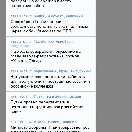
переданы в Wildberries вместо
сгоревших хабов
#
банки
, банкомат
, наличные
05.08 18:03
С октября в России появится
возможность пополнять счет наличными
через любой банкомат по СБП
#
Ткачук
, екатеринбург
,
05.08 17:07
покушение
На Урале совершили покушение на
главу завода-разработчика дронов
«Упырь» Ткачука
#
образование
, вузы
, выпускники
05.08 16:51
Выпускники все чаще стали выбирать
для поступления иностранные вузы или
российские колледжи
#
Путин
, назначение
, армия
05.08 16:21
Путин провел перестановки в
руководстве группировок российских
войск
#
Армия
, Индия
, авиация
05.08 13:55
Министр обороны Индии закрыл вопрос