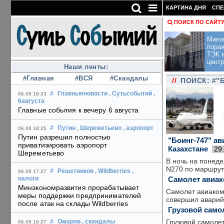
КАРТИНА ДНЯ
СПЕ
ПОИСК ПО САЙТ
Мино
пора
ТЭК и
центр
Наши ленты:
#Главная
#ВСЯ
#Скандалы
//
ПОИСК: #"
#
Главныеновости
, Сутьсобытий
,
06.08 18:33
6августа
Главные события к вечеру 6 августа
#
Путин
, Шереметьево
, аэропорт
06.08 18:25
Путин разрешил полностью
"Боинг-747" а
приватизировать аэропорт
Казахстане
29
Шереметьево
В ночь на понед
N270 по маршрут
#
Решетников
, Wildberries
,
06.08 17:27
Самолет авиак
налоги
Минэкономразвития прорабатывает
Самолет авиаком
меры поддержки предпринимателей
совершил аварийн
после атак на склады Wildberries
Грузовой самол
Грузовой самолет
#
Омаров
, скандалы
06.08 16:27