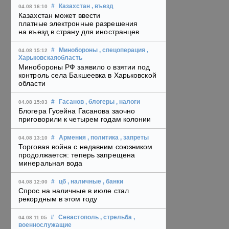
#
Казахстан
, въезд
04.08 16:10
Казахстан может ввести
платные электронные разрешения
на въезд в страну для иностранцев
#
Минобороны
, спецоперация
,
04.08 15:12
Харьковскаяобласть
Минобороны РФ заявило о взятии под
контроль села Бакшеевка в Харьковской
области
#
Гасанов
, блогеры
, налоги
04.08 15:03
Блогера Гусейна Гасанова заочно
приговорили к четырем годам колонии
#
Армения
, политика
, запреты
04.08 13:10
Торговая война с недавним союзником
продолжается: теперь запрещена
минеральная вода
#
цб
, наличные
, банки
04.08 12:00
Спрос на наличные в июле стал
рекордным в этом году
#
Севастополь
, стрельба
,
04.08 11:05
военнослужащие