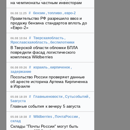
на чемпионаты частным инвесторам
#
бензин
, топливо
, евро-2
06.08 11:25
Правительство РФ разрешило ввоз и
продажу бензина стандартов вплоть до
«Евро-2»
#
Тверскаяобласть
,
06.08 10:04
Ярославскаяобласть
, беспилотники
В Тверской области обломки БПЛА
повредили фасад логистического
комплекса Wildberries
#
израиль
, кирпиченок
,
06.08 09:26
задержание
Посольство России проверяет данные
об аресте историка Артема Кирпиченка
в Израиле
#
Главныеновости
, Сутьсобытий
,
05.08 18:39
5августа
Главные события к вечеру 5 августа
#
Wildberries
, ПочтаРоссии
,
05.08 18:38
склад
Склады "Почты России" могут быть