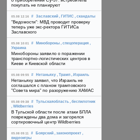
о приобретении Су-57: истребитель
покупать не планируют
#
Заславский
, ГИТИС
, скандалы
05.08 12:16
"Ведомости": МВД проводит проверку
теперь уже экс-ректора ГИТИСа
Заславского
#
Минобороны
, спецоперация
,
05.08 10:01
Украина
Минобороны заявило о поражении
транспортно-логистических центров в
Киеве и Киевской области
#
Нетаньяху
, Трамп
, Израиль
05.08 09:55
Нетаньяху заявил, что Израиль не
соглашался с планом трамповского
"Совета мира" по разоружению ХАМАС
#
Тульскаяобласть
, беспилотник
05.08 09:38
, Wildberries
В Тульской области после атаки БПЛА
повреждены два дома и загорелся
сортировочный центр Wildberries
#
Боярский
, законопроект
,
05.08 09:11
видеоигры