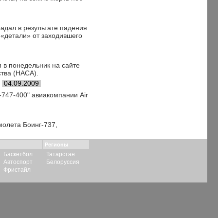
радал в результате падения
 «детали» от заходившего
 в понедельник на сайте
тва (НАСА).
04.09.2009
747-400" авиакомпании Air
молета Боинг-737,
Регионы
Баскетбол
Татарстан
Автоспорт
Белоруссия
Фристайл