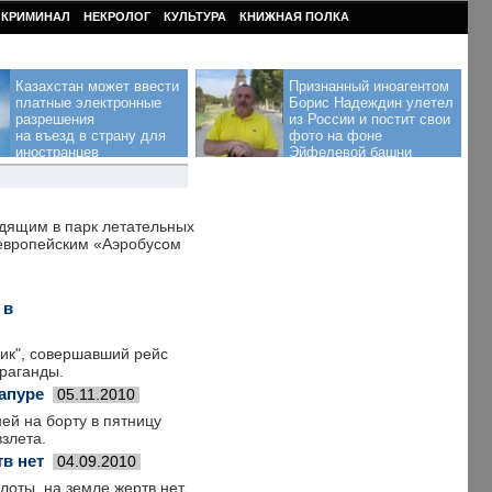
КРИМИНАЛ
НЕКРОЛОГ
КУЛЬТУРА
КНИЖНАЯ ПОЛКА
Казахстан может ввести
Признанный иноагентом
платные электронные
Борис Надеждин улетел
разрешения
из России и постит свои
на въезд в страну для
фото на фоне
иностранцев
Эйфелевой башни
дящим в парк летательных
 европейским «Аэробусом
 в
ик", совершавший рейс
раганды.
апуре
05.11.2010
ей на борту в пятницу
злета.
тв нет
04.09.2010
оты, на земле жертв нет.