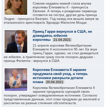
Совсем недавно мамой стала внучка
королевы Елизаветы II - принцесса
Евгения. А теперь к рождению первенца
готовится ее сестра, другая дочь принца
Эндрю - принцесса Беатрис. Год назад она вышла замуж за
итальянского аристократа Эдоардо Мапелли Моцци.
Принц Гарри вернулся в США, не
дожидаясь юбилея
королевы
21.04.2021
21 апреля королеве Великобритании
Елизавете II исполняется 95 лет. Ее внук
принц Гарри, однако, не стал дожидаться
ее юбилея, а практически сразу после похорон дедушки -
принца Филиппа - вернулся в США.
Королева Елизавета II заранее
продумала свой уход, а теперь
источники раскрыли детали
плана
20.04.2021
Королева Великобритании Елизавета II
заранее продумала сценарий своих
похорон, утверждают осведомленные источники. Согласно
представленным данным, этот план продуман до мелочей и
рассчитан на разные стечения обстоятельств.