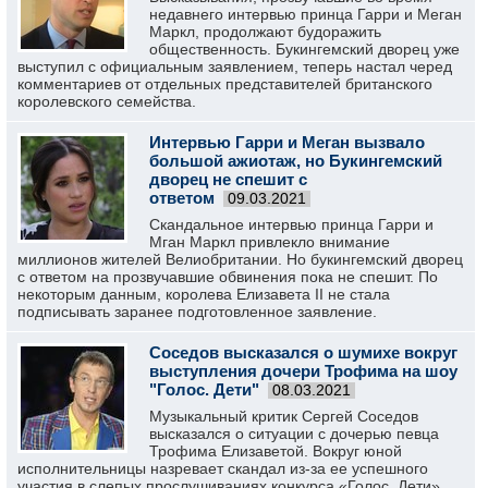
недавнего интервью принца Гарри и Меган
Маркл, продолжают будоражить
общественность. Букингемский дворец уже
выступил с официальным заявлением, теперь настал черед
комментариев от отдельных представителей британского
королевского семейства.
Интервью Гарри и Меган вызвало
большой ажиотаж, но Букингемский
дворец не спешит с
ответом
09.03.2021
Скандальное интервью принца Гарри и
Мган Маркл привлекло внимание
миллионов жителей Велиобритании. Но букингемский дворец
с ответом на прозвучавшие обвинения пока не спешит. По
некоторым данным, королева Елизавета II не стала
подписывать заранее подготовленное заявление.
Соседов высказался о шумихе вокруг
выступления дочери Трофима на шоу
"Голос. Дети"
08.03.2021
Музыкальный критик Сергей Соседов
высказался о ситуации с дочерью певца
Трофима Елизаветой. Вокруг юной
исполнительницы назревает скандал из-за ее успешного
участия в слепых прослушиваниях конкурса «Голос. Дети».