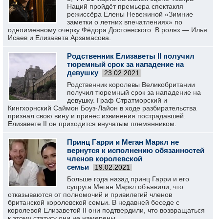
Наций пройдёт премьера спектакля
режиссёра Елены Невежиной «Зимние
заметки о летних впечатлениях» по
одноименному очерку Фёдора Достоевского. В ролях — Илья
Исаев и Елизавета Арзамасова.
Родственник Елизаветы II получил
тюремный срок за нападение на
девушку
23.02.2021
Родственник королевы Великобритании
получил тюремный срок за нападение на
девушку. Граф Стратморский и
Кингхорнский Саймон Боуз-Лайон в ходе разбирательства
признал свою вину и принес извинения пострадавшей.
Елизавете II он приходится внучатым племянником.
Принц Гарри и Меган Маркл не
вернутся к исполнению обязанностей
членов королевской
семьи
19.02.2021
Больше года назад принц Гарри и его
супруга Меган Маркл объявили, что
отказываются от полномочий и привилегий членов
британской королевской семьи. В недавней беседе с
королевой Елизаветой II они подтвердили, что возвращаться
к этому статусу они не намерены.