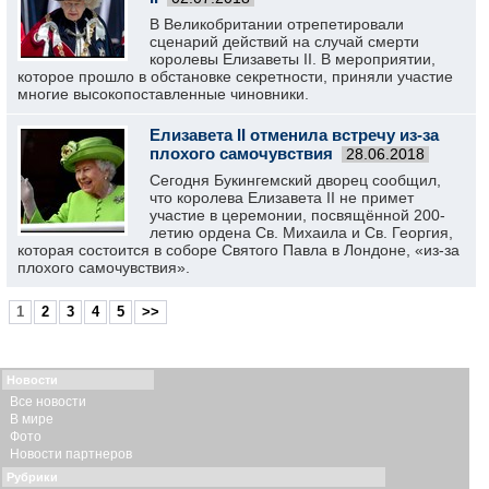
В Великобритании отрепетировали
сценарий действий на случай смерти
королевы Елизаветы II. В мероприятии,
которое прошло в обстановке секретности, приняли участие
многие высокопоставленные чиновники.
Елизавета II отменила встречу из-за
плохого самочувствия
28.06.2018
Сегодня Букингемский дворец сообщил,
что королева Елизавета II не примет
участие в церемонии, посвящённой 200-
летию ордена Св. Михаила и Св. Георгия,
которая состоится в соборе Святого Павла в Лондоне, «из-за
плохого самочувствия».
1
2
3
4
5
>>
Новости
Все новости
В мире
Фото
Новости партнеров
Рубрики