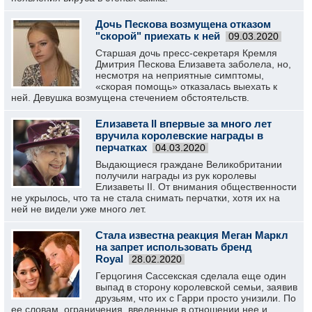
Дочь Пескова возмущена отказом
"скорой" приехать к ней
09.03.2020
Старшая дочь пресс-секретаря Кремля
Дмитрия Пескова Елизавета заболела, но,
несмотря на неприятные симптомы,
«скорая помощь» отказалась выехать к
ней. Девушка возмущена стечением обстоятельств.
Елизавета II впервые за много лет
вручила королевские награды в
перчатках
04.03.2020
Выдающиеся граждане Великобритании
получили награды из рук королевы
Елизаветы II. От внимания общественности
не укрылось, что та не стала снимать перчатки, хотя их на
ней не видели уже много лет.
Стала известна реакция Меган Маркл
на запрет использовать бренд
Royal
28.02.2020
Герцогиня Сассекская сделала еще один
выпад в сторону королевской семьи, заявив
друзьям, что их с Гарри просто унизили. По
ее словам, ограничения, введенные в отношении нее и