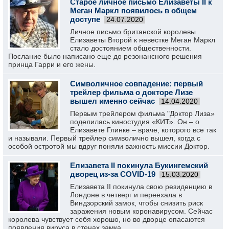
Старое личное письмо Елизаветы II к
Меган Маркл появилось в общем
доступе
24.07.2020
Личное письмо британской королевы
Елизаветы Второй к невестке Меган Маркл
стало достоянием общественности.
Послание было написано еще до резонансного решения
принца Гарри и его жены.
Символичное совпадение: первый
трейлер фильма о докторе Лизе
вышел именно сейчас
14.04.2020
Первым трейлером фильма "Доктор Лиза»
поделилась киностудия «КИТ». Он – о
Елизавете Глинке – враче, которого все так
и называли. Первый трейлер символично вышел, когда с
особой остротой мы вдруг поняли важность миссии Доктор.
Елизавета II покинула Букингемский
дворец из-за COVID-19
15.03.2020
Елизавета II покинула свою резиденцию в
Лондоне в четверг и переехала в
Виндзорский замок, чтобы снизить риск
заражения новым коронавирусом. Сейчас
королева чувствует себя хорошо, но во дворце опасаются
появления вируса в стенах замка.