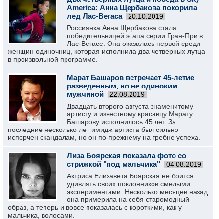
America: Анна Щербакова покорила
лед Лас-Вегаса
20.10.2019
Россиянка Анна Щербакова стала
победительницей этапа серии Гран-При в
Лас-Вегасе. Она оказалась первой среди
женщин одиночниц, которая исполнила два четверных лутца
в произвольной программе.
Марат Башаров встречает 45-летие
разведенным, но не одиноким
мужчиной
22.08.2019
Двадцать второго августа знаменитому
артисту и известному красавцу Марату
Башарову исполнилось 45 лет. За
последние несколько лет имидж артиста был сильно
испорчен скандалам, но он по-прежнему на гребне успеха.
Лиза Боярская показала фото со
стрижкой "под мальчика"
04.08.2019
Актриса Елизавета Боярская не боится
удивлять своих поклонников смелыми
экспериментами. Несколько месяцев назад
она примерила на себя старомодный
образ, а теперь и вовсе показалась с короткими, как у
мальчика, волосами.