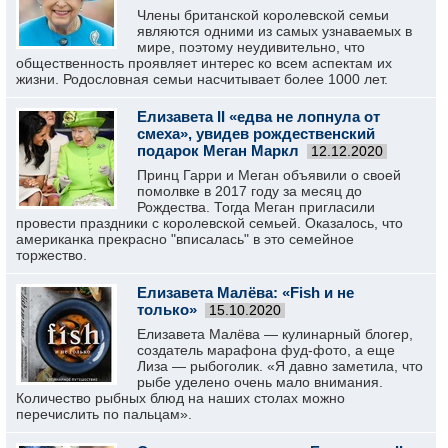
Члены британской королевской семьи
являются одними из самых узнаваемых в
мире, поэтому неудивительно, что
общественность проявляет интерес ко всем аспектам их
жизни. Родословная семьи насчитывает более 1000 лет.
Елизавета II «едва не лопнула от
смеха», увидев рождественский
подарок Меган Маркл
12.12.2020
Принц Гарри и Меган объявили о своей
помолвке в 2017 году за месяц до
Рождества. Тогда Меган пригласили
провести праздники с королевской семьей. Оказалось, что
американка прекрасно "вписалась" в это семейное
торжество.
Елизавета Малёва: «Fish и не
только»
15.10.2020
Елизавета Малёва — кулинарный блогер,
создатель марафона фуд-фото, а еще
Лиза — рыбоголик. «Я давно заметила, что
рыбе уделено очень мало внимания.
Количество рыбных блюд на наших столах можно
перечислить по пальцам».