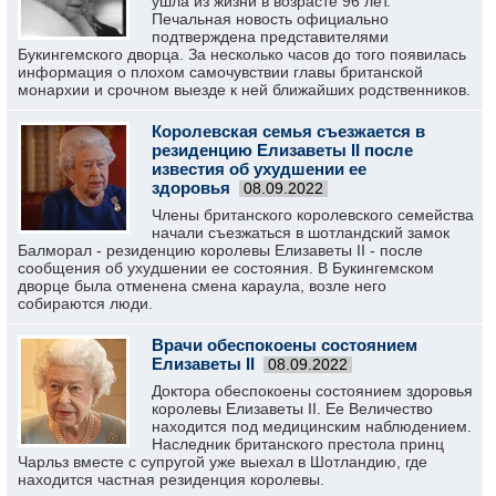
ушла из жизни в возрасте 96 лет.
Печальная новость официально
подтверждена представителями
Букингемского дворца. За несколько часов до того появилась
информация о плохом самочувствии главы британской
монархии и срочном выезде к ней ближайших родственников.
Королевская семья съезжается в
резиденцию Елизаветы II после
известия об ухудшении ее
здоровья
08.09.2022
Члены британского королевского семейства
начали съезжаться в шотландский замок
Балморал - резиденцию королевы Елизаветы II - после
сообщения об ухудшении ее состояния. В Букингемском
дворце была отменена смена караула, возле него
собираются люди.
Врачи обеспокоены состоянием
Елизаветы II
08.09.2022
Доктора обеспокоены состоянием здоровья
королевы Елизаветы II. Ее Величество
находится под медицинским наблюдением.
Наследник британского престола принц
Чарльз вместе с супругой уже выехал в Шотландию, где
находится частная резиденция королевы.