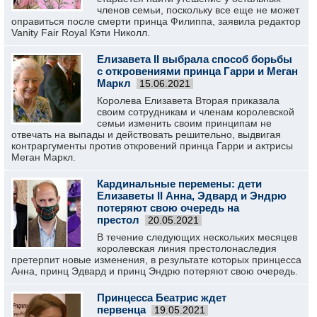
членов семьи, поскольку все еще не может
оправиться после смерти принца Филиппа, заявила редактор
Vanity Fair Royal Кэти Николл.
Елизавета II выбрала способ борьбы
с откровениями принца Гарри и Меган
Маркл
15.06.2021
Королева Елизавета Вторая приказала
своим сотрудникам и членам королевской
семьи изменить своим принципам не
отвечать на выпады и действовать решительно, выдвигая
контраргументы против откровений принца Гарри и актрисы
Меган Маркл.
Кардинальные перемены: дети
Елизаветы II Анна, Эдвард и Эндрю
потеряют свою очередь на
престол
20.05.2021
В течение следующих нескольких месяцев
королевская линия престолонаследия
претерпит новые изменения, в результате которых принцесса
Анна, принц Эдвард и принц Эндрю потеряют свою очередь.
Принцесса Беатрис ждет
первенца
19.05.2021