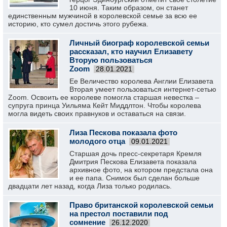
10 июня. Таким образом, он станет
единственным мужчиной в королевской семье за всю ее
историю, кто сумел достичь этого рубежа.
Личный биограф королевской семьи
рассказал, кто научил Елизавету
Вторую пользоваться
Zoom
28.01.2021
Ее Величество королева Англии Елизавета
Вторая умеет пользоваться интернет-сетью
Zoom. Освоить ее королеве помогла старшая невестка –
супруга принца Уильяма Кейт Миддлтон. Чтобы королева
могла видеть своих правнуков и оставаться на связи.
Лиза Пескова показала фото
молодого отца
09.01.2021
Старшая дочь пресс-секретаря Кремля
Дмитрия Пескова Елизавета показала
архивное фото, на котором предстала она
и ее папа. Снимок был сделан больше
двадцати лет назад, когда Лиза только родилась.
Право британской королевской семьи
на престол поставили под
сомнение
26.12.2020