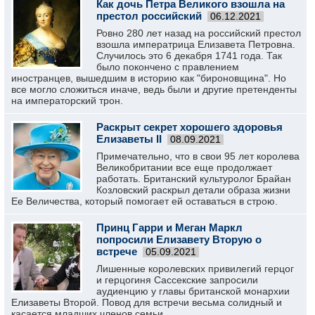
Как дочь Петра Великого взошла на
престол российский
06.12.2021
Ровно 280 лет назад на российский престол
взошла императрица Елизавета Петровна.
Случилось это 6 декабря 1741 года. Так
было покончено с правлением
иностранцев, вышедшим в историю как "бироновщина". Но
все могло сложиться иначе, ведь были и другие претенденты
на императорский трон.
Раскрыт секрет хорошего здоровья
Елизаветы II
08.09.2021
Примечательно, что в свои 95 лет королева
Великобритании все еще продолжает
работать. Британский культуролог Брайан
Козловский раскрыл детали образа жизни
Ее Величества, который помогает ей оставаться в строю.
Принц Гарри и Меган Маркл
попросили Елизавету Вторую о
встрече
05.09.2021
Лишенные королевских привилегий герцог
и герцогиня Сассекские запросили
аудиенцию у главы британской монархии
Елизаветы Второй. Повод для встречи весьма солидный и
касается младших членов семьи.