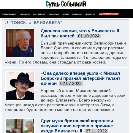
СПЕЦОПЕРАЦИЯ
СКАНДАЛЫ
ШОУ-БИЗНЕС
ЗДОРОВЬЕ
АРМИЯ
ШПИОНАЖ
НЕКРОЛОГ
ПОИСК ПО САЙТУ
//
ПОИСК: #"ЕЛИЗАВЕТА"
Джонсон заявил, что у Елизаветы II
был рак костей
01.10.2024
Бывший премьер-министр Великобритании
Борис Джонсон в своих мемуарах раскрыл
новые подробности о состоянии здоровья
королевы Елизаветы II в последние годы ее
жизни. По его словам, она страдала от рака костей.
«Она далеко вперед ушла»: Михаил
Боярский признал актерский талант
дочери
02.07.2023
Народный артист Михаил Боярский
высказал новое мнение о даровании своей
дочери Елизаветы. Всего несколько
месяцев назад актер раскритиковал мастерство Лизы, а
теперь как будто поменял мнение на противоположное.
Друг мужа британской королевы
озвучил свою версию о причине
ухода Елизаветы II
27.11.2022