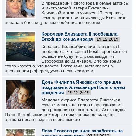
В преддверии Нового года в семье актрисы
и многодетной матери Екатерины
Климовой могло случиться ЧП: старшая,
семнадцатилетняя дочь звезды Елизавета
попала в больницу, о чем сообщила в соцсетях.
Королева Елизавета II пообещала
Brexit до конца января
19.12.2019
Королева Великобритании Елизавета II
пообещала, что сроки Brexit переноситься
больше не будут и страна выйдет из
Евросоюза до 31 января. В то же время
стало известно, что власти Шотландии настаивают на
проведении референдума о независимости.
Дочь Филиппа Янковского пришла
поздравить Александра Паля с днем
рождения
19.12.2019
Молодая актриса Елизавета Янковская
«засветилась» на видео с празднования
дня рождения своего коллеги Александра
Паля. В этой связи некоторые поклонники решили, что
артисты после разрыва снова вместе.
Лиза Пескова решила заработать на
продаже усов отца