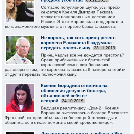
03.12.2019
Согласно популярной шутке, усы пресс-
секретаря Кремля Дмитрия Пескова
являются национальным достоянием
России. Этот юмор решила поддержать и
дочь знаменитого мужчины от первого брака Елизавета.
Не король, так хоть принц-регент:
королева Елизавета II задумала
передать власть сыну
28.11.2019
Принц Чарльз всё же дождётся престола?
Среди приближённых к британской
королевской семье возобновились
разговоры о том, что королева Елизавета II намерена отойти
от дел и передать полномочия сыну.
Ксения Бородина ответила на
обвинения девушки-блогера,
объявившей себя ее
сестрой
24.10.2019
Ведущая реалити-шоу «Дом-2» Ксения
Бородина высказалась о блогере Елизавете
Фроловой, которая объявила себя сестрой телезвезды и
обвинила ее в отказе помогать своей «родственнице».
Два четверных лутца и победа в Sky