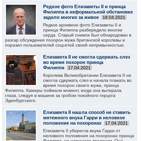
Редкое фото Елизаветы II и принца
Филиппа в неформальной обстановке
задело многих за живое
18.04.2021
Редкое архивное фото Елизаветы II и
принца Филиппа разбередило многие
серда. Старый снимок был обнародован в
разгар обсуждения похорон мужа британской королевы и
поразил пользователей соцсетей своей непривычностью.
Елизавета II не смогла сдержать слез
во время похорон принца
Филиппа
17.04.2021
Королева Великобритании Елизавета II не
смогла сдержать слез и начала плакать во
время похорон своего мужа, принца
Филиппа. Камеры поймали момент, когда она вытирала
глаза, следуя в машине за гробом покойного герцога
Эдинбургского.
Елизавета II нашла способ не ставить
мятежного внука Гарри в неловкое
положение на похоронах
17.04.2021
Елизавета II уберегла внука Гарри от
неловкого положения на похоронах принца
Филиппа, но нарушила традиции. Она