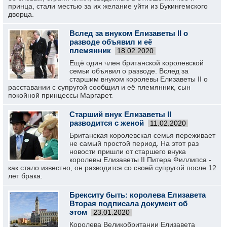
принца, стали местью за их желание уйти из Букингемского
дворца.
Вслед за внуком Елизаветы II о
разводе объявил и её
племянник
18.02.2020
Ещё один член британской королевской
семьи объявил о разводе. Вслед за
старшим внуком королевы Елизаветы II о
расставании с супругой сообщил и её племянник, сын
покойной принцессы Маргарет.
Старший внук Елизаветы II
разводится с женой
11.02.2020
Британская королевская семья переживает
не самый простой период. На этот раз
новости пришли от старшего внука
королевы Елизаветы II Питера Филлипса -
как стало известно, он разводится со своей супругой после 12
лет брака.
Брекситу быть: королева Елизавета
Вторая подписала документ об
этом
23.01.2020
Королева Великобритании Елизавета