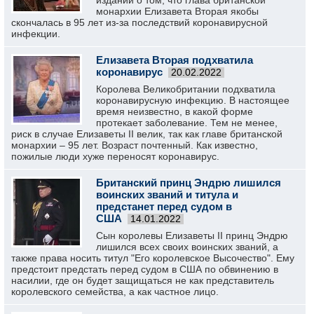
изданий о том, что глава британской
монархии Елизавета Вторая якобы
скончалась в 95 лет из-за последствий коронавирусной
инфекции.
Елизавета Вторая подхватила
коронавирус
20.02.2022
Королева Великобритании подхватила
коронавирусную инфекцию. В настоящее
время неизвестно, в какой форме
протекает заболевание. Тем не менее,
риск в случае Елизаветы II велик, так как главе британской
монархии – 95 лет. Возраст почтенный. Как известно,
пожилые люди хуже переносят коронавирус.
Британский принц Эндрю лишился
воинских званий и титула и
предстанет перед судом в
США
14.01.2022
Сын королевы Елизаветы II принц Эндрю
лишился всех своих воинских званий, а
также права носить титул "Его королевское Высочество". Ему
предстоит предстать перед судом в США по обвинению в
насилии, где он будет защищаться не как представитель
королевского семейства, а как частное лицо.