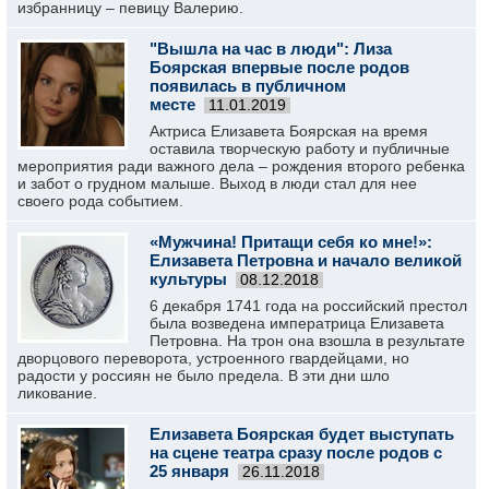
избранницу – певицу Валерию.
"Вышла на час в люди": Лиза
Боярская впервые после родов
появилась в публичном
месте
11.01.2019
Актриса Елизавета Боярская на время
оставила творческую работу и публичные
мероприятия ради важного дела – рождения второго ребенка
и забот о грудном малыше. Выход в люди стал для нее
своего рода событием.
«Мужчина! Притащи себя ко мне!»:
Елизавета Петровна и начало великой
культуры
08.12.2018
6 декабря 1741 года на российский престол
была возведена императрица Елизавета
Петровна. На трон она взошла в результате
дворцового переворота, устроенного гвардейцами, но
радости у россиян не было предела. В эти дни шло
ликование.
Елизавета Боярская будет выступать
на сцене театра сразу после родов с
25 января
26.11.2018