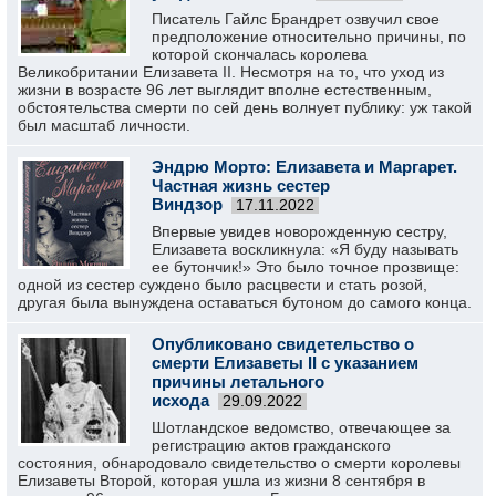
Писатель Гайлс Брандрет озвучил свое
предположение относительно причины, по
которой скончалась королева
Великобритании Елизавета II. Несмотря на то, что уход из
жизни в возрасте 96 лет выглядит вполне естественным,
обстоятельства смерти по сей день волнует публику: уж такой
был масштаб личности.
Эндрю Морто: Елизавета и Маргарет.
Частная жизнь сестер
Виндзор
17.11.2022
Впервые увидев новорожденную сестру,
Елизавета воскликнула: «Я буду называть
ее бутончик!» Это было точное прозвище:
одной из сестер суждено было расцвести и стать розой,
другая была вынуждена оставаться бутоном до самого конца.
Опубликовано свидетельство о
смерти Елизаветы II с указанием
причины летального
исхода
29.09.2022
Шотландское ведомство, отвечающее за
регистрацию актов гражданского
состояния, обнародовало свидетельство о смерти королевы
Елизаветы Второй, которая ушла из жизни 8 сентября в