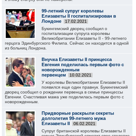
99-летний супруг королевы
Елизаветы II госпитализирован в
Лондоне
17.02.2021
Букингемский дворец сообщил о
госпитализации супруга королевы
Великобритании Елизаветы II - 99-летнего
герцога Эдинбургского Филипа. Сейчас он находится в одной
из больниц Лондона.
Внучка Елизаветы II принцесса
Евгения поделилась первым фото с
новорожденным
первенцем
10.02.2021
У королевы Великобритании Елизаветы II
появился еще один правнук. Букингемский
дворец сообщил о рождении первенца в семье принцессы
Евгении. Счастливая мама уже поделилась первым фото с
новорожденным.
Придворные раскрыли секреты
долголетия 99-летнего мужа
Елизаветы II
06.02.2021
Супруг британской королевы Елизаветы II
герцог Эдинбургский отметит свое столетие