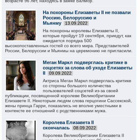
возрасте 96 лет, находясь в замке Балмор.
На похороны Елизаветы II не позвали
Россию, Белоруссию и
Мьянму
13.09.2022
На похороны королевы Елизаветы II,
которые пройдут 19 сентября, приедут, как
ожидается порядка 500
высокопоставленных гостей со всего мира. Представителей
России, Белоруссии и Мьянмы на церемонию не пригласили.
Меган Маркл подверглась критике в
соцсетях за слова об уходе Елизаветы
II
09.09.2022
Актриса Меган Маркл подверглась критике
со стороны большого количества
пользователей соцсетей из-за своей
публикации, посвященной королеве Великобритании
Елизавете II. Некоторым людям слова герцогини Сассекской,
жены принца Гарри, показались не вполне уместными в
контексте ее отношений с родственниками мужа.
Королева Елизавета II
скончалась
08.09.2022
Королева Великобритании Елизавета II