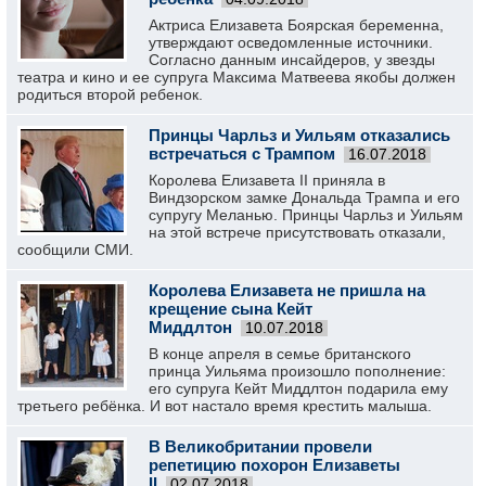
Актриса Елизавета Боярская беременна,
утверждают осведомленные источники.
Согласно данным инсайдеров, у звезды
театра и кино и ее супруга Максима Матвеева якобы должен
родиться второй ребенок.
Принцы Чарльз и Уильям отказались
встречаться с Трампом
16.07.2018
Королева Елизавета II приняла в
Виндзорском замке Дональда Трампа и его
супругу Меланью. Принцы Чарльз и Уильям
на этой встрече присутствовать отказали,
сообщили СМИ.
Королева Елизавета не пришла на
крещение сына Кейт
Миддлтон
10.07.2018
В конце апреля в семье британского
принца Уильяма произошло пополнение:
его супруга Кейт Миддлтон подарила ему
третьего ребёнка. И вот настало время крестить малыша.
В Великобритании провели
репетицию похорон Елизаветы
II
02.07.2018