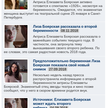
Актриса Елизавета Боярская активно
готовится к спектаклю «1926», несмотря на
беременность. Ожидается, что знаменитая
женщина выступит на театральной сцене 25 января в Санкт-
Петербурге.
Лиза Боярская рассказала о второй
беременности
08.11.2018
Актриса Елизавета Боярская рассказала о
важнейших событиях текущего года. В
частности, она затронула тему
вынашивания своего второго ребенка. По
ее словам, это самая радостная новость 2018 года.
Предположительно беременная Лиза
Боярская показала свой новый
снимок
27.09.2018
Несколько недель назад пресса
распространила информацию о второй
беременности актрисы Елизаветы
Боярской. Знаменитый отец звезды театра и кино позже
сообщил, что у него в скором времени родится внук.
Источники: Елизавета Боярская
может ждать второго
ребенка
04.09.2018