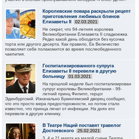
Королевские повара раскрыли рецепт
приготовления любимых блинов
Елизаветы II
02.03.2021
Не секрет, что 94-летняя королева
Великобритании Елизавета II сладкоежка.
Редко какой день обходится без кусочка
торта или другого десерта. Как правило, Ее Величество
позволяет себе полакомится во время послеобеденного
чаепития.
Госпитализированного супруга
Елизаветы II перевели в другую
больницу
01.03.2021
На прошлой неделе был госпитализирован
супруг королевы Великобритании - 99-
летний принц Филипп, герцог
Эдинбургский. Изначально Букингемский дворец сообщил,
что это просто мера предосторожности, но потом стало
известно, что принца лечат от инфекции. На днях его
перевели в другую клинику.
В Театре Наций поставят травелог
Достоевского
25.02.2021
3, 4 и 21 марта на малой сцене Театра