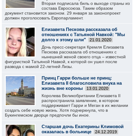
Вторая подписала биль о выходе страны из
состава Евросоюза. Таким образом
документ становится законом. 29 января за законопроект
должен проголосовать Европарламент.
Елизавета Пескова рассказала об
отношениях с Татьяной Навкой: "Мы
долго к этому шли"
21.01.2020
Дочь пресс-секретаря Кремля Елизавета
Пескова рассказала об отношениях с
нынешней женой своего отца – известной
фигуристкой Татьяной Навкой, к которой он ушел после
развода с мамой 22-летней Лизы.
Принц Гарри больше не принц:
Елизавета II благословила внука на
жизнь вне короны
13.01.2020
Королева Великобритании Елизавета II
распространила заявление, в котором
поддерживает Гарри и Меган в их желании
создать себе новую жизнь. Хотя подчеркнула, что в
Букингемском дворце предпочли бы иное.
Старшая дочь Екатерины Климовой
оказалась в больнице
24.12.2019