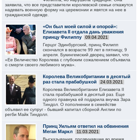
заявила, что все представители королевской семьи откажутся
надевать военную форму на церемонии и явятся на нее в
гражданской одежде.
«Он был моей силой и опорой»:
Елизавета II отдала дань уважения
принцу Филиппу
09.04.2021
Герцог Эдинбургский, принц Филипп
скончался в возрасте 99 лет в пятницу, 9
апреля. Букингемский дворец заявил, что
«Ее Величество Королева с глубоким сожалением объявила
о смерти своего любимого мужа».
Королева Великобритании в десятый
раз стала прабабушкой
24.03.2021
Королева Великобритании Елизавета II
стала прабабушкой в десятый раз. Еще
одного правнука ей подарила внучка Зара
Тиндол. О пополнении в семействе
объявил ее супруг - бывший капитал сборной Англии по
регби Майк Тиндолл.
Принц Уильям ответил на обвинения
Меган Маркл
11.03.2021
Высказывания, прозвучавшие во время