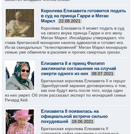
Королева Елизавета готовится подать
в суд на принца Гарри и Меган
Маркл
22.08.2021
Королева Елизавета II может подать в суд
на своего внука принца Гарри и его жену
Меган Маркл. Инсайдеры утверждают, что
глава британской монархии наняла адвокатов и готовит иск.
Из-за скандальных "телеоткровений" Меган Маркл монаршую
семью уже обвиняли в расизме и прочих смертных грехах.
Елизавета II и принц Филипп
заключили соглашение на случай
смерти одного из них
08.07.2021
Британская королева Елизавета II и герцог
Эдинбургский заранее договорились о том,
как они будут жить после того, когда один
из них умрет. Об этом рассказал эксперт по монаршей семье
Ричард Кей.
Елизавета II появилась на
официальной встрече сильно
похудевшей
18.06.2021
Британская королева Елизавета II
старается найти утешение у остальных