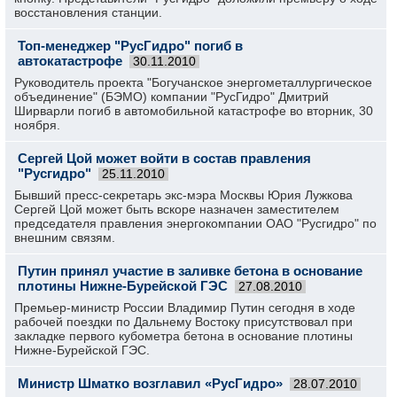
восстановления станции.
Топ-менеджер "РусГидро" погиб в
автокатастрофе
30.11.2010
Руководитель проекта "Богучанское энергометаллургическое
объединение" (БЭМО) компании "РусГидро" Дмитрий
Ширварли погиб в автомобильной катастрофе во вторник, 30
ноября.
Сергей Цой может войти в состав правления
"Русгидро"
25.11.2010
Бывший пресс-секретарь экс-мэра Москвы Юрия Лужкова
Сергей Цой может быть вскоре назначен заместителем
председателя правления энергокомпании ОАО "Русгидро" по
внешним связям.
Путин принял участие в заливке бетона в основание
плотины Нижне-Бурейской ГЭС
27.08.2010
Премьер-министр России Владимир Путин сегодня в ходе
рабочей поездки по Дальнему Востоку присутствовал при
закладке первого кубометра бетона в основание плотины
Нижне-Бурейской ГЭС.
Министр Шматко возглавил «РусГидро»
28.07.2010