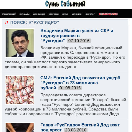
СПЕЦОПЕРАЦИЯ
СКАНДАЛЫ
ШОУ-БИЗНЕС
ЗДОРОВЬЕ
АРМИЯ
ШПИОНАЖ
НЕКРОЛОГ
ПОИСК ПО САЙТУ
//
ПОИСК: #"РУСГИДРО"
Владимир Маркин ушел из СКР и
трудоустроился в
"Русгидро"
07.10.2016
Владимир Маркин, бывший официальный
представитель Следственного комитета
РФ, заявил о переходе в "Русгидро". По его
словам, он займет пост первого заместителя генерального
директора энергетического холдинга.
СМИ: Евгений Дод возместил ущерб
"Русгидро" в 73 миллиона
рублей
01.08.2016
Председатель совета директоров
энергетической компании "Квадра", бывший
глава "РусГидро" Евгений Дод возместил
ущерб корпорации в 73 миллиона рублей. Средства были
собраны и направлены в "Русгидро" родственниками Дода.
Глава «РусГидро» Евгений Дод взят
под арест
23.06.2016