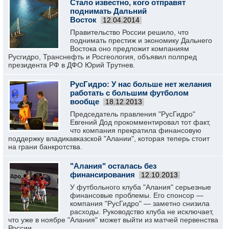
Стало известно, кого отправят
поднимать Дальний
Восток
12.04.2014
Правительство России решило, что
поднимать престиж и экономику Дальнего
Востока оно предложит компаниям
Русгидро, Транснефть и Росгеология, объявил полпред
президента РФ в ДФО Юрий Трутнев.
РусГидро: У нас больше нет желания
работать с большим футболом
вообще
18.12.2013
Председатель правления "РусГидро"
Евгений Дод прокомментировал тот факт,
что компания прекратила финансовую
поддержку владикавказской "Алании", которая теперь стоит
на грани банкротства.
"Алания" осталась без
финансирования
12.10.2013
У футбольного клуба "Алания" серьезные
финансовые проблемы. Его спонсор —
компания "РусГидро" — заметно снизила
расходы. Руководство клуба не исключает,
что уже в ноябре "Алания" может выйти из матчей первенства
России.