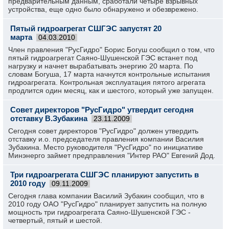
предварительным данным, сработали четыре взрывных
устройства, еще одно было обнаружено и обезврежено.
Пятый гидроагрегат СШГЭС запустят 20
марта
04.03.2010
Член правления "РусГидро" Борис Богуш сообщил о том, что
пятый гидроагрегат Саяно-Шушенской ГЭС встанет под
нагрузку и начнет вырабатывать энергию 20 марта. По
словам Богуша, 17 марта начнутся контрольные испытания
гидроагрегата. Контрольная эксплуатация пятого агрегата
продлится один месяц, как и шестого, который уже запущен.
Cовет директоров "РусГидро" утвердит сегодня
отставку В.Зубакина
23.11.2009
Сегодня совет директоров "РусГидро" должен утвердить
отставку и.о. председателя правления компании Василия
Зубакина. Место руководителя "РусГидро" по инициативе
Минэнерго займет предправления "Интер РАО" Евгений Дод.
Три гидроагрегата СШГЭС планируют запустить в
2010 году
09.11.2009
Сегодня глава компании Василий Зубакин сообщил, что в
2010 году ОАО "РусГидро" планирует запустить на полную
мощность три гидроагрегата Саяно-Шушенской ГЭС -
четвертый, пятый и шестой.