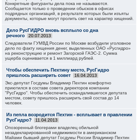
Конкретные фигуранты дела пока не называются.
Сообщается только о проведении обысков в офисах
подрядных организаций, в результате которых были изъяты
документы, которые могут пролить свет на характер хищений.
Дело РусГИДРО вновь всплыло со дна
речного
20.07.2013
Следователи ГУМВД России по Москве возбудили уголовное
дело по факту хищения денег, выделенных ОАО «Русгидро»
на реконструкцию и ремонт Загорской ГАЭС-2. Сумма
ущерба оценивается в 1 миллиард рублей.
Чтобы обеспечить Пехтину место, РусГидро
пришлось расширить совет
16.04.2013
Экс-депутат Госдумы Владимир Пехтин комфортно
приютился в составе совета директоров компании
"РусГидро". Чтобы обеспечить оскандалившегося депутата
местом, совету пришлось расширить свой состав до 14
человек.
Из пепла возродится Пехтин - всплывает в правлении
РусГидро?
11.04.2013
Опозоренный блогерами владелец обильной
незадекларированной недвижимости в американском
Майами бывший депутат Госдумы России Владимир Пехтин