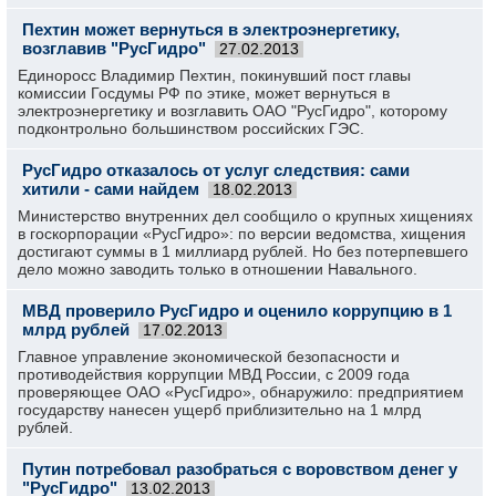
Пехтин может вернуться в электроэнергетику,
возглавив "РусГидро"
27.02.2013
Единоросс Владимир Пехтин, покинувший пост главы
комиссии Госдумы РФ по этике, может вернуться в
электроэнергетику и возглавить ОАО "РусГидро", которому
подконтрольно большинством российских ГЭС.
РусГидро отказалось от услуг следствия: сами
хитили - сами найдем
18.02.2013
Министерство внутренних дел сообщило о крупных хищениях
в госкорпорации «РусГидро»: по версии ведомства, хищения
достигают суммы в 1 миллиард рублей. Но без потерпевшего
дело можно заводить только в отношении Навального.
МВД проверило РусГидро и оценило коррупцию в 1
млрд рублей
17.02.2013
Главное управление экономической безопасности и
противодействия коррупции МВД России, с 2009 года
проверяющее ОАО «РусГидро», обнаружило: предприятием
государству нанесен ущерб приблизительно на 1 млрд
рублей.
Путин потребовал разобраться с воровством денег у
"РусГидро"
13.02.2013