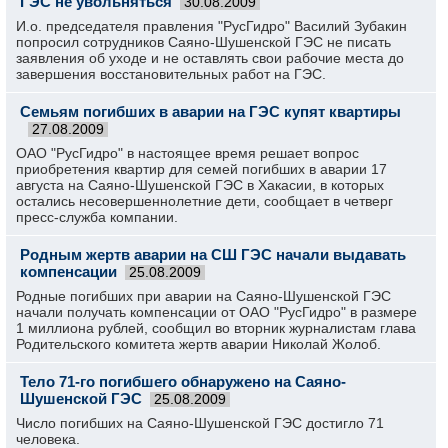
ГЭС не увольняться
30.08.2009
И.о. председателя правления "РусГидро" Василий Зубакин
попросил сотрудников Саяно-Шушенской ГЭС не писать
заявления об уходе и не оставлять свои рабочие места до
завершения восстановительных работ на ГЭС.
Семьям погибших в аварии на ГЭС купят квартиры
27.08.2009
ОАО "РусГидро" в настоящее время решает вопрос
приобретения квартир для семей погибших в аварии 17
августа на Саяно-Шушенской ГЭС в Хакасии, в которых
остались несовершеннолетние дети, сообщает в четверг
пресс-служба компании.
Родным жертв аварии на СШ ГЭС начали выдавать
компенсации
25.08.2009
Родные погибших при аварии на Саяно-Шушенской ГЭС
начали получать компенсации от ОАО "РусГидро" в размере
1 миллиона рублей, сообщил во вторник журналистам глава
Родительского комитета жертв аварии Николай Жолоб.
Тело 71-го погибшего обнаружено на Саяно-
Шушенской ГЭС
25.08.2009
Число погибших на Саяно-Шушенской ГЭС достигло 71
человека.