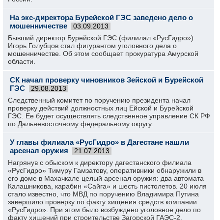
На экс-директора Бурейской ГЭС заведено дело о
мошенничестве
03.09.2013
Бывший директор Бурейской ГЭС (филилал «РусГидро»)
Игорь Голубцов стал фигурантом уголовного дела о
мошенничестве. Об этом сообщает прокуратура Амурской
области.
СК начал проверку чиновников Зейской и Бурейской
ГЭС
29.08.2013
Следственный комитет по поручению президента начал
проверку действий должностных лиц Ейской и Бурейской
ГЭС. Ее будет осуществлять следственное управление СК РФ
по Дальневосточному федеральному округу.
У главы филиала «РусГидро» в Дагестане нашли
арсенал оружия
21.07.2013
Нагрянув с обыском к директору дагестанского филиала
«РусГидро» Тимуру Гамзатову, оперативники обнаружили в
его доме в Махачкале целый арсенал оружия: два автомата
Калашникова, карабин «Сайга» и шесть пистолетов. 20 июля
стало известно, что МВД по поручению Владимира Путина
завершило проверку по факту хищения средств компании
«РусГидро». При этом было возбуждено уголовное дело по
факту хищений при строительстве Загорской ГАЭС-2.