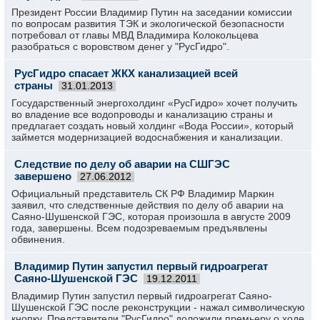
Президент России Владимир Путин на заседании комиссии
по вопросам развития ТЭК и экологической безопасности
потребовал от главы МВД Владимира Колокольцева
разобраться с воровством денег у "РусГидро".
РусГидро спасает ЖКХ канализацией всей
страны
31.01.2013
Государственный энергохолдинг «РусГидро» хочет получить
во владение все водопроводы и канализацию страны и
предлагает создать новый холдинг «Вода России», который
займется модернизацией водоснабжения и канализации.
Следствие по делу об аварии на СШГЭС
завершено
27.06.2012
Официальный представитель СК РФ Владимир Маркин
заявил, что следственные действия по делу об аварии на
Саяно-Шушенской ГЭС, которая произошла в августе 2009
года, завершены. Всем подозреваемым предъявлены
обвинения.
Владимир Путин запустил первый гидроагрегат
Саяно-Шушенской ГЭС
19.12.2011
Владимир Путин запустил первый гидроагрегат Саяно-
Шушенской ГЭС после реконструкции - нажал символическую
кнопку. Представители "РусГидро" доложили премьеру о ходе