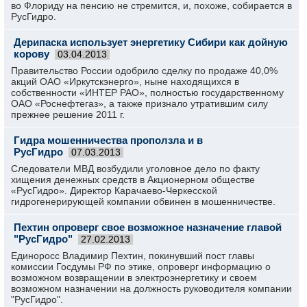
во Флориду на пенсию не стремится, и, похоже, собирается в
РусГидро.
Дерипаска использует энергетику Сибири как дойную
корову
03.04.2013
Правительство России одобрило сделку по продаже 40,0%
акций ОАО «Иркутскэнерго», ныне находящихся в
собственности «ИНТЕР РАО», полностью государственному
ОАО «Роснефтегаз», а также признало утратившим силу
прежнее решение 2011 г.
Гидра мошенничества проползла и в
РусГидро
07.03.2013
Следователи МВД возбудили уголовное дело по факту
хищения денежных средств в Акционерном обществе
«РусГидро». Директор Карачаево-Черкесской
гидрогенерирующей компании обвинен в мошенничестве.
Пехтин опроверг свое возможное назначение главой
"РусГидро"
27.02.2013
Единоросс Владимир Пехтин, покинувший пост главы
комиссии Госдумы РФ по этике, опроверг информацию о
возможном возвращении в электроэнергетику и своем
возможном назначении на должность руководителя компании
"РусГидро".