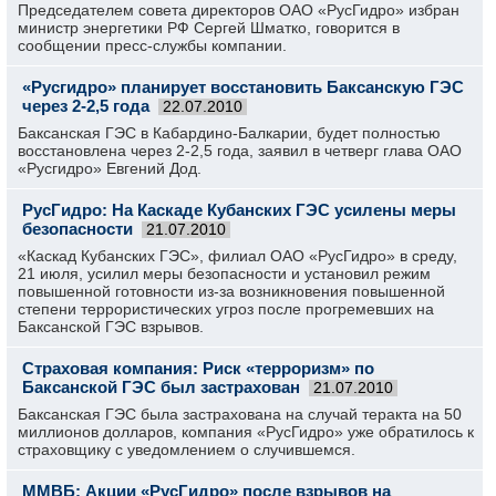
Председателем совета директоров ОАО «РусГидро» избран
министр энергетики РФ Сергей Шматко, говорится в
сообщении пресс-службы компании.
«Русгидро» планирует восстановить Баксанскую ГЭС
через 2-2,5 года
22.07.2010
Баксанская ГЭС в Кабардино-Балкарии, будет полностью
восстановлена через 2-2,5 года, заявил в четверг глава ОАО
«Русгидро» Евгений Дод.
РусГидро: На Каскаде Кубанских ГЭС усилены меры
безопасности
21.07.2010
«Каскад Кубанских ГЭС», филиал ОАО «РусГидро» в среду,
21 июля, усилил меры безопасности и установил режим
повышенной готовности из-за возникновения повышенной
степени террористических угроз после прогремевших на
Баксанской ГЭС взрывов.
Страховая компания: Риск «терроризм» по
Баксанской ГЭС был застрахован
21.07.2010
Баксанская ГЭС была застрахована на случай теракта на 50
миллионов долларов, компания «РусГидро» уже обратилось к
страховщику с уведомлением о случившемся.
ММВБ: Акции «РусГидро» после взрывов на