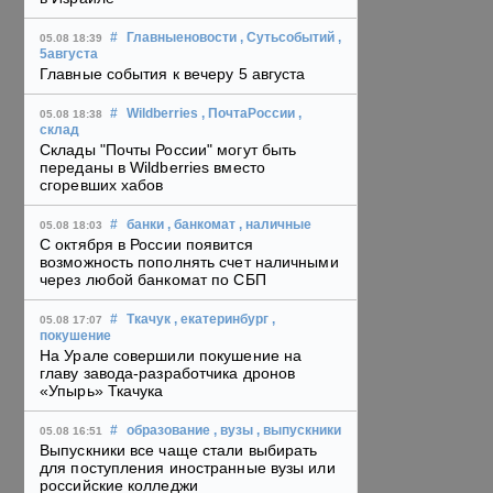
#
Главныеновости
, Сутьсобытий
,
05.08 18:39
5августа
Главные события к вечеру 5 августа
#
Wildberries
, ПочтаРоссии
,
05.08 18:38
склад
Склады "Почты России" могут быть
переданы в Wildberries вместо
сгоревших хабов
#
банки
, банкомат
, наличные
05.08 18:03
С октября в России появится
возможность пополнять счет наличными
через любой банкомат по СБП
#
Ткачук
, екатеринбург
,
05.08 17:07
покушение
На Урале совершили покушение на
главу завода-разработчика дронов
«Упырь» Ткачука
#
образование
, вузы
, выпускники
05.08 16:51
Выпускники все чаще стали выбирать
для поступления иностранные вузы или
российские колледжи