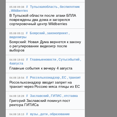
#
Тульскаяобласть
, беспилотник
05.08 09:38
, Wildberries
В Тульской области после атаки БПЛА
повреждены два дома и загорелся
сортировочный центр Wildberries
#
Боярский
, законопроект
,
05.08 09:11
видеоигры
Боярский: Новая Дума вернется к закону
о регулировании видеоигр после
выборов
#
Главныеновости
, Сутьсобытий
,
04.08 19:02
4августа
Главные события к вечеру 4 августа
#
Россельхознадзор
, ЕС
, транзит
04.08 18:54
Россельхознадзор вводит запрет на
транзит через Россию мяса птицы из ЕС
#
Заславский
, ГИТИС
, отставка
04.08 18:28
Григорий Заславский покинул пост
ректора ГИТИСа
#
вузы
, дети
, образование
04.08 18:13