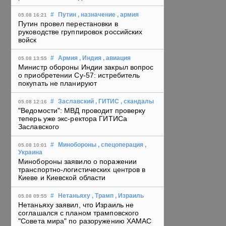
#
Путин
, назначение
, армия
05.08 16:21
Путин провел перестановки в
руководстве группировок российских
войск
#
Армия
, Индия
, авиация
05.08 13:55
Министр обороны Индии закрыл вопрос
о приобретении Су-57: истребитель
покупать не планируют
#
Заславский
, ГИТИС
, скандалы
05.08 12:16
"Ведомости": МВД проводит проверку
теперь уже экс-ректора ГИТИСа
Заславского
#
Минобороны
, спецоперация
,
05.08 10:01
Украина
Минобороны заявило о поражении
транспортно-логистических центров в
Киеве и Киевской области
#
Нетаньяху
, Трамп
, Израиль
05.08 09:55
Нетаньяху заявил, что Израиль не
соглашался с планом трамповского
"Совета мира" по разоружению ХАМАС