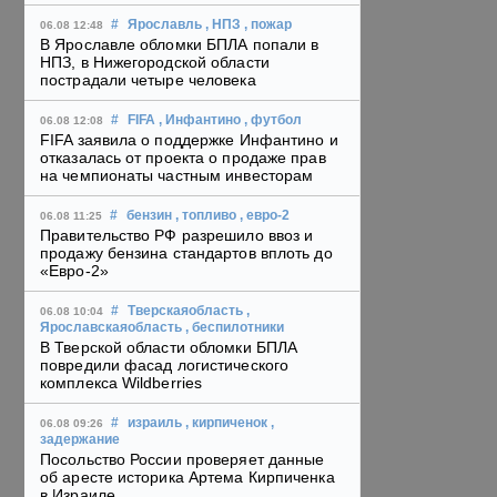
#
Ярославль
, НПЗ
, пожар
06.08 12:48
В Ярославле обломки БПЛА попали в
НПЗ, в Нижегородской области
пострадали четыре человека
#
FIFA
, Инфантино
, футбол
06.08 12:08
FIFA заявила о поддержке Инфантино и
отказалась от проекта о продаже прав
на чемпионаты частным инвесторам
#
бензин
, топливо
, евро-2
06.08 11:25
Правительство РФ разрешило ввоз и
продажу бензина стандартов вплоть до
«Евро-2»
#
Тверскаяобласть
,
06.08 10:04
Ярославскаяобласть
, беспилотники
В Тверской области обломки БПЛА
повредили фасад логистического
комплекса Wildberries
#
израиль
, кирпиченок
,
06.08 09:26
задержание
Посольство России проверяет данные
об аресте историка Артема Кирпиченка
в Израиле