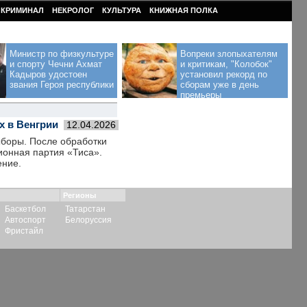
КРИМИНАЛ
НЕКРОЛОГ
КУЛЬТУРА
КНИЖНАЯ ПОЛКА
Министр по физкультуре
Вопреки злопыхателям
и спорту Чечни Ахмат
и критикам, "Колобок"
Кадыров удостоен
установил рекорд по
звания Героя республики
сборам уже в день
премьеры
х в Венгрии
12.04.2026
ыборы. После обработки
ионная партия «Тиса».
ение.
Регионы
Баскетбол
Татарстан
Автоспорт
Белоруссия
Фристайл