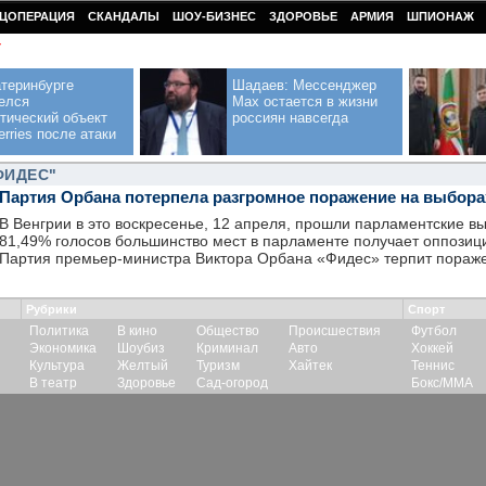
ЦОПЕРАЦИЯ
СКАНДАЛЫ
ШОУ-БИЗНЕС
ЗДОРОВЬЕ
АРМИЯ
ШПИОНАЖ
У
теринбурге
Шадаев: Мессенджер
елся
Max остается в жизни
тический объект
россиян навсегда
erries после атаки
ФИДЕС"
Партия Орбана потерпела разгромное поражение на выбора
В Венгрии в это воскресенье, 12 апреля, прошли парламентские в
81,49% голосов большинство мест в парламенте получает оппозиц
Партия премьер-министра Виктора Орбана «Фидес» терпит пораж
Рубрики
Спорт
Политика
В кино
Общество
Происшествия
Футбол
Экономика
Шоубиз
Криминал
Авто
Хоккей
Культура
Желтый
Туризм
Хайтек
Теннис
В театр
Здоровье
Сад-огород
Бокс/ММА