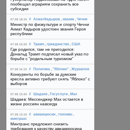
пообещал аграриям сохранить все
субсидии
#
АхматКадыров
, звание
, Чечня
07.08 18:16
Министр по физкультуре и спорту Чечни
Ахмат Кадыров удостоен звания Героя
республики
#
Трамп
, гражданство
, США
07.08 16:29
Где родился, там не пригодился:
Дональд Трамп подписал новый указ по
борьбе с "родильным туризмом"
#
Политика
, "Яблоко"
, Журавлев
07.08 16:15
Конкуренты по борьбе за думские
кресла активно требуют снять "Яблоко" с
выборов
#
Шадаев
, Госуслуги
, Max
07.08 15:43
Шадаев: Мессенджер Max остается в
жизни россиян навсегда
#
авиакеросин
, топливо
,
07.08 13:19
минтранс
Минтранс предложил снизить
требования к качеству авиакеросина