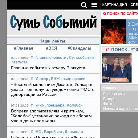
КАРТИНА ДНЯ
СПЕ
ПОИСК ПО САЙТ
В Ека
загор
логис
Wildb
Наши ленты:
ВСУ
#Главная
#ВСЯ
#Скандалы
//
ПОИСК: #"
#
Главныеновости
, Сутьсобытий
,
07.08 18:49
7августа
Главные события к вечеру 7 августа
#
Уолкер
, ВНЖ
, выдворение
07.08 18:46
«Веселый молочник» Джастас Уолкер в
Новости
ужасе - он получил уведомление ФМС о
Все новости
депортации из России
В мире
Фото
#
кино
, премьера
, Колобок
07.08 18:35
Новости партнеров
Вопреки злопыхателям и критикам,
"Колобок" установил рекорд по сборам
уже в день премьеры
#
МО
, Воробьев
, Деньполя
07.08 18:29
Губернатор Подмосковья на «Дне поля»