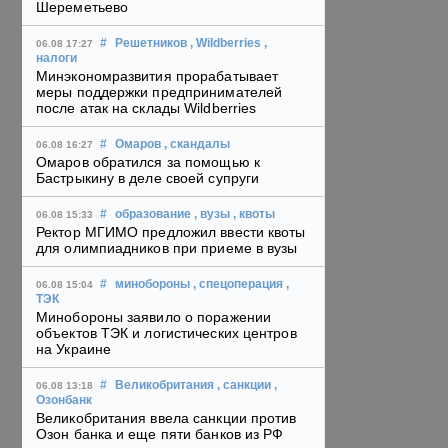
Шереметьево
#
Решетников
, Wildberries
,
06.08 17:27
налоги
Минэкономразвития прорабатывает
меры поддержки предпринимателей
после атак на склады Wildberries
#
Омаров
, скандалы
06.08 16:27
Омаров обратился за помощью к
Бастрыкину в деле своей супруги
#
образование
, вузы
, квоты
06.08 15:33
Ректор МГИМО предложил ввести квоты
для олимпиадников при приеме в вузы
#
минобороны
, спецоперация
,
06.08 15:04
ТЭК
Минобороны заявило о поражении
объектов ТЭК и логистических центров
на Украине
#
Великобритания
, санкции
,
06.08 13:18
Озонбанк
Великобритания ввела санкции против
Озон банка и еще пяти банков из РФ