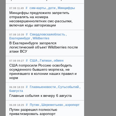
#
сим-карты
, дети
, Минцифры
07.08 11:49
Минцифры предложило запретить
отправлять на номера
несовершеннолетних смс-рассылки,
включая коды авторизации
#
Свердловскаяобласть
,
07.08 10:39
Екатеринбург
, Wildberries
В Екатеринбурге загорелся
логистический объект Wildberries после
атаки ВСУ
#
США
, Гилман
, обмен
07.08 09:27
США попросили Россию освободить
осужденного бывшего морпеха, не
принявшего в колонии наших правил и
норм
#
Главныеновости
, Сутьсобытий
,
06.08 18:33
6августа
Главные события к вечеру 6 августа
#
Путин
, Шереметьево
, аэропорт
06.08 18:25
Путин разрешил полностью
приватизировать аэропорт