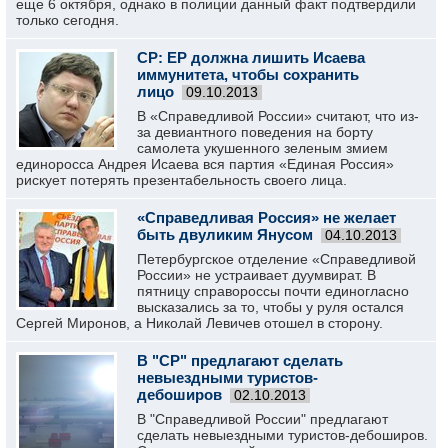
еще 6 октября, однако в полиции данный факт подтвердили
только сегодня.
СР: ЕР должна лишить Исаева
иммунитета, чтобы сохранить
лицо
09.10.2013
В «Справедливой России» считают, что из-
за девиантного поведения на борту
самолета укушенного зеленым змием
единоросса Андрея Исаева вся партия «Единая Россия»
рискует потерять презентабельность своего лица.
«Справедливая Россия» не желает
быть двуликим Янусом
04.10.2013
Петербургское отделение «Справедливой
России» не устраивает дуумвират. В
пятницу справороссы почти единогласно
высказались за то, чтобы у руля остался
Сергей Миронов, а Николай Левичев отошел в сторону.
В "СР" предлагают сделать
невыездными туристов-
дебоширов
02.10.2013
В "Справедливой России" предлагают
сделать невыездными туристов-дебоширов.