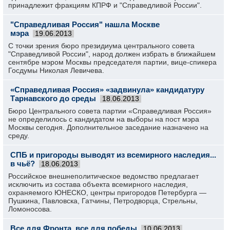
принадлежит фракциям КПРФ и "Справедливой России".
"Справедливая Россия" нашла Москве
мэра
19.06.2013
С точки зрения бюро президиума центрального совета
"Справедливой России", народ должен избрать в ближайшем
сентябре мэром Москвы председателя партии, вице-спикера
Госдумы Николая Левичева.
«Справедливая Россия» «задвинула» кандидатуру
Тарнавского до среды
18.06.2013
Бюро Центрального совета партии «Справедливая Россия»
не определилось с кандидатом на выборы на пост мэра
Москвы сегодня. Дополнительное заседание назначено на
среду.
СПБ и пригороды выводят из всемирного наследия...
в чьё?
18.06.2013
Российское внешнеполитическое ведомство предлагает
исключить из состава объекта всемирного наследия,
охраняемого ЮНЕСКО, центры пригородов Петербурга —
Пушкина, Павловска, Гатчины, Петродворца, Стрельны,
Ломоносова.
Все для Фронта, все для победы
10.06.2013