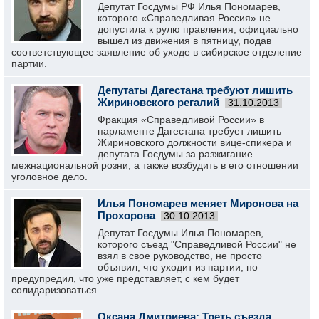
Депутат Госдумы РФ Илья Пономарев,
которого «Справедливая Россия» не
допустила к рулю правления, официально
вышел из движения в пятницу, подав
соответствующее заявление об уходе в сибирское отделение
партии.
Депутаты Дагестана требуют лишить
Жириновского регалий
31.10.2013
Фракция «Справедливой России» в
парламенте Дагестана требует лишить
Жириновского должности вице-спикера и
депутата Госдумы за разжигание
межнациональной розни, а также возбудить в его отношении
уголовное дело.
Илья Пономарев меняет Миронова на
Прохорова
30.10.2013
Депутат Госдумы Илья Пономарев,
которого съезд "Справедливой России" не
взял в свое руководство, не просто
объявил, что уходит из партии, но
предупредил, что уже представляет, с кем будет
солидаризоваться.
Оксана Дмитриева: Треть съезда