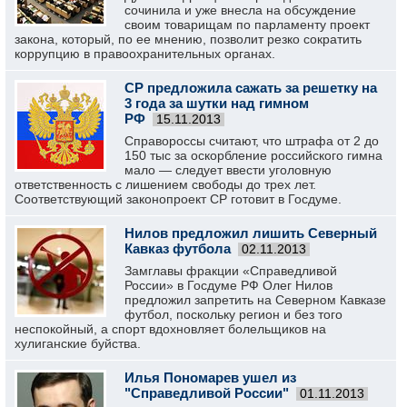
сочинила и уже внесла на обсуждение
своим товарищам по парламенту проект
закона, который, по ее мнению, позволит резко сократить
коррупцию в правоохранительных органах.
СР предложила сажать за решетку на
3 года за шутки над гимном
РФ
15.11.2013
Справороссы считают, что штрафа от 2 до
150 тыс за оскорбление российского гимна
мало — следует ввести уголовную
ответственность с лишением свободы до трех лет.
Соответствующий законопроект СР готовит в Госдуме.
Нилов предложил лишить Северный
Кавказ футбола
02.11.2013
Замглавы фракции «Справедливой
России» в Госдуме РФ Олег Нилов
предложил запретить на Северном Кавказе
футбол, поскольку регион и без того
неспокойный, а спорт вдохновляет болельщиков на
хулиганские буйства.
Илья Пономарев ушел из
"Справедливой России"
01.11.2013