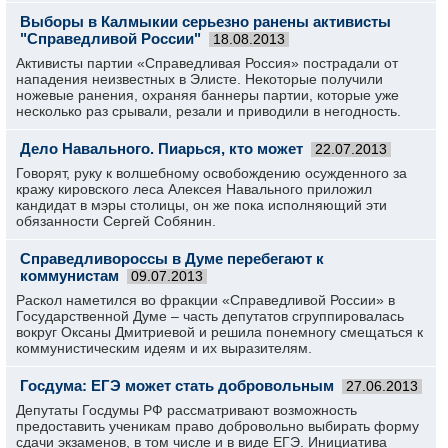
Выборы в Калмыкии серьезно ранены активисты
"Справедливой России"
18.08.2013
Активисты партии «Справедливая Россия» пострадали от
нападения неизвестных в Элисте. Некоторые получили
ножевые ранения, охраняя баннеры партии, которые уже
несколько раз срывали, резали и приводили в негодность.
Дело Навального. Пиарься, кто может
22.07.2013
Говорят, руку к волшебному освобождению осужденного за
кражу кировского леса Алексея Навального приложил
кандидат в мэры столицы, он же пока исполняющий эти
обязанности Сергей Собянин.
Справедливороссы в Думе перебегают к
коммунистам
09.07.2013
Раскол наметился во фракции «Справедливой России» в
Государственной Думе – часть депутатов сгруппировалась
вокруг Оксаны Дмитриевой и решила понемногу смещаться к
коммунистическим идеям и их выразителям.
Госдума: ЕГЭ может стать добровольным
27.06.2013
Депутаты Госдумы РФ рассматривают возможность
предоставить ученикам право добровольно выбирать форму
сдачи экзаменов, в том числе и в виде ЕГЭ. Инициатива