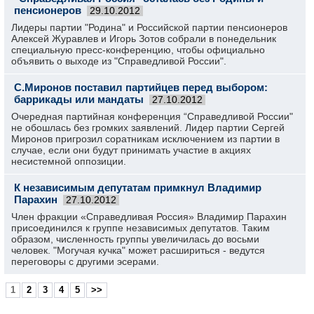
пенсионеров
29.10.2012
Лидеры партии "Родина" и Российской партии пенсионеров
Алексей Журавлев и Игорь Зотов собрали в понедельник
специальную пресс-конференцию, чтобы официально
объявить о выходе из "Справедливой России".
С.Миронов поставил партийцев перед выбором:
баррикады или мандаты
27.10.2012
Очередная партийная конференция “Справедливой России"
не обошлась без громких заявлений. Лидер партии Сергей
Миронов пригрозил соратникам исключением из партии в
случае, если они будут принимать участие в акциях
несистемной оппозиции.
К независимым депутатам примкнул Владимир
Парахин
27.10.2012
Член фракции «Справедливая Россия» Владимир Парахин
присоединился к группе независимых депутатов. Таким
образом, численность группы увеличилась до восьми
человек. "Могучая кучка" может расшириться - ведутся
переговоры с другими эсерами.
1
2
3
4
5
>>