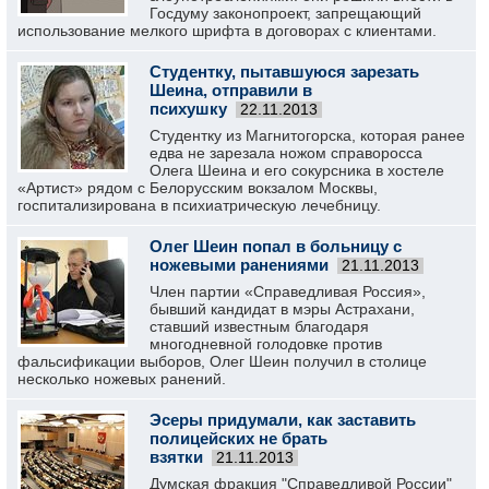
Госдуму законопроект, запрещающий
использование мелкого шрифта в договорах с клиентами.
Студентку, пытавшуюся зарезать
Шеина, отправили в
психушку
22.11.2013
Студентку из Магнитогорска, которая ранее
едва не зарезала ножом справоросса
Олега Шеина и его сокурсника в хостеле
«Артист» рядом с Белорусским вокзалом Москвы,
госпитализирована в психиатрическую лечебницу.
Олег Шеин попал в больницу с
ножевыми ранениями
21.11.2013
Член партии «Справедливая Россия»,
бывший кандидат в мэры Астрахани,
ставший известным благодаря
многодневной голодовке против
фальсификации выборов, Олег Шеин получил в столице
несколько ножевых ранений.
Эсеры придумали, как заставить
полицейских не брать
взятки
21.11.2013
Думская фракция "Справедливой России"