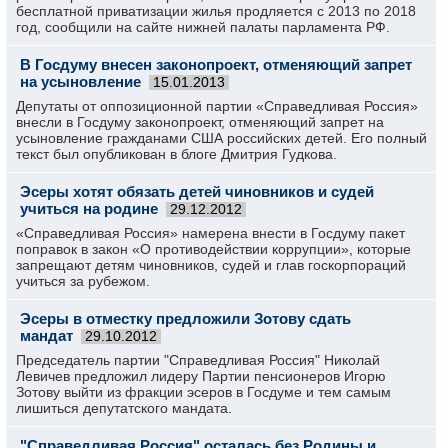
бесплатной приватизации жилья продляется с 2013 по 2018
год, сообщили на сайте нижней палаты парламента РФ.
В Госдуму внесен законопроект, отменяющий запрет
на усыновление
15.01.2013
Депутаты от оппозиционной партии «Справедливая Россия»
внесли в Госдуму законопроект, отменяющий запрет на
усыновление гражданами США российских детей. Его полный
текст был опубликован в блоге Дмитрия Гудкова.
Эсеры хотят обязать детей чиновников и судей
учиться на родине
29.12.2012
«Справедливая Россия» намерена внести в Госдуму пакет
поправок в закон «О противодействии коррупции», которые
запрещают детям чиновников, судей и глав госкорпораций
учиться за рубежом.
Эсеры в отместку предложили Зотову сдать
мандат
29.10.2012
Председатель партии "Справедливая Россия" Николай
Левичев предложил лидеру Партии пенсионеров Игорю
Зотову выйти из фракции эсеров в Госдуме и тем самым
лишиться депутатского мандата.
"Справедливая Россия" осталась без Родины и