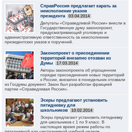
СправРоссия предлагает карать за
неисполнение указов
президента
03.04.2014
Депутаты «Справедливой России» внесли в
Государственную думу законопроект,
предусматривающий уголовную и
административную ответственность за неисполнение
президентских указов и поручений.
Законопроект о присоединении
территорий внезапно отозван из
Думы
17.03.2014
Авторы законопроекта об упрощенном
порядке присоединения новых территорий
к России, внезапно в понедельник отозвали
из Госдумы документ. Закон был разработан фракцией
партии «Справедливая Россия».
Эсеры предлагают установить
пятидневку для
школьников
10.02.2014
Эсеры предлагают установить пятидневку
для школьников с 1 по 9 класс. В
настоящее время режим работы по
пятидневной или шестидневной учебной неделе