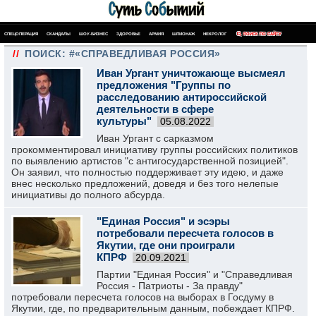
СПЕЦОПЕРАЦИЯ
СКАНДАЛЫ
ШОУ-БИЗНЕС
ЗДОРОВЬЕ
АРМИЯ
ШПИОНАЖ
НЕКРОЛОГ
ПОИСК ПО САЙТУ
//
ПОИСК: #«СПРАВЕДЛИВАЯ РОССИЯ»
Иван Ургант уничтожающе высмеял
предложения "Группы по
расследованию антироссийской
деятельности в сфере
культуры"
05.08.2022
Иван Ургант с сарказмом
прокомментировал инициативу группы российских политиков
по выявлению артистов "с антигосударственной позицией".
Он заявил, что полностью поддерживает эту идею, и даже
внес несколько предложений, доведя и без того нелепые
инициативы до полного абсурда.
"Единая Россия" и эсэры
потребовали пересчета голосов в
Якутии, где они проиграли
КПРФ
20.09.2021
Партии "Единая Россия" и "Справедливая
Россия - Патриоты - За правду"
потребовали пересчета голосов на выборах в Госдуму в
Якутии, где, по предварительным данным, побеждает КПРФ.