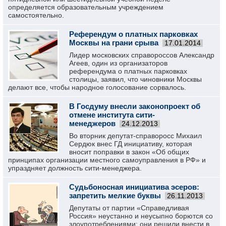
определяется образовательным учреждением
самостоятельно.
Референдум о платных парковках
Москвы на грани срыва
17.01.2014
Лидер московских справороссов Александр
Агеев, один из организаторов
референдума о платных парковках
столицы, заявил, что чиновники Москвы
делают все, чтобы народное голосование сорвалось.
В Госдуму внесли законопроект об
отмене института сити-
менеджеров
24.12.2013
Во вторник депутат-справоросс Михаил
Сердюк внес ГД инициативу, которая
вносит поправки в закон «Об общих
принципах организации местного самоуправления в РФ» и
упраздняет должность сити-менеджера.
Судьбоносная инициатива эсеров:
запретить мелкие буквы
26.11.2013
Депутаты от партии «Справедливая
Россия» неустанно и неусыпно борются со
злоупотреблениями: они решили внести в