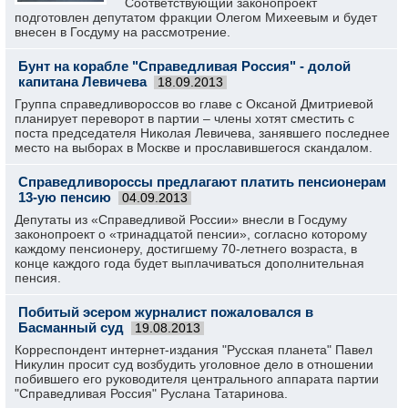
Соответствующий законопроект
подготовлен депутатом фракции Олегом Михеевым и будет
внесен в Госдуму на рассмотрение.
Бунт на корабле "Справедливая Россия" - долой
капитана Левичева
18.09.2013
Группа справедливороссов во главе с Оксаной Дмитриевой
планирует переворот в партии – члены хотят сместить с
поста председателя Николая Левичева, занявшего последнее
место на выборах в Москве и прославившегося скандалом.
Справедливороссы предлагают платить пенсионерам
13-ую пенсию
04.09.2013
Депутаты из «Справедливой России» внесли в Госдуму
законопроект о «тринадцатой пенсии», согласно которому
каждому пенсионеру, достигшему 70-летнего возраста, в
конце каждого года будет выплачиваться дополнительная
пенсия.
Побитый эсером журналист пожаловался в
Басманный суд
19.08.2013
Корреспондент интернет-издания "Русская планета" Павел
Никулин просит суд возбудить уголовное дело в отношении
побившего его руководителя центрального аппарата партии
"Справедливая Россия" Руслана Татаринова.