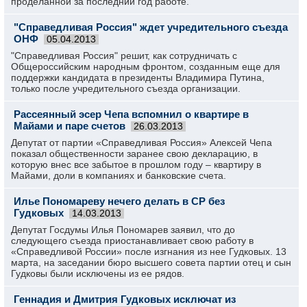
проделанной за последний год работе.
"Справедливая Россия" ждет учредительного съезда
ОНФ
05.04.2013
"Справедливая Россия" решит, как сотрудничать с
Общероссийским народным фронтом, созданным еще для
поддержки кандидата в президенты Владимира Путина,
только после учредительного съезда организации.
Рассеянный эсер Чепа вспомнил о квартире в
Майами и паре счетов
26.03.2013
Депутат от партии «Справедливая Россия» Алексей Чепа
показал общественности заранее свою декларацию, в
которую внес все забытое в прошлом году – квартиру в
Майами, доли в компаниях и банковские счета.
Илье Пономареву нечего делать в СР без
Гудковых
14.03.2013
Депутат Госдумы Илья Пономарев заявил, что до
следующего съезда приостанавливает свою работу в
«Справедливой России» после изгнания из нее Гудковых. 13
марта, на заседании бюро высшего совета партии отец и сын
Гудковы были исключены из ее рядов.
Геннадия и Дмитрия Гудковых исключат из