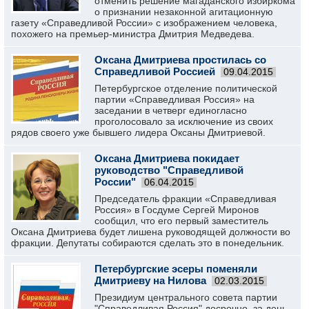
отменить решение магаданского избиркома
о признании незаконной агитационную
газету «Справедливой России» с изображением человека,
похожего на премьер-министра Дмитрия Медведева.
Оксана Дмитриева простилась со
Справедливой Россией
09.04.2015
Петербургское отделение политической
партии «Справедливая Россия» на
заседании в четверг единогласно
проголосовало за исключение из своих
рядов своего уже бывшего лидера Оксаны Дмитриевой.
Оксана Дмитриева покидает
руководство "Справедливой
России"
06.04.2015
Председатель фракции «Справедливая
Россия» в Госдуме Сергей Миронов
сообщил, что его первый заместитель
Оксана Дмитриева будет лишена руководящей должности во
фракции. Депутаты собираются сделать это в понедельник.
Петербургские эсеры поменяли
Дмитриеву на Нилова
02.03.2015
Президиум центрального совета партии
"Справедливая Россия" досрочно, за день