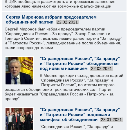
В ЦИК пообещали рассмотреть эти тревожные заявления,
которые явно намекают на возможные фальсификации.
Сергея Миронова избрали председателем
объединенной партии
22.02.2021
Сергей Миронов был избран председателем партии
"Справедливая Россия - За правду". Захар Прилепин и
Геннадий Семигин, возглавлявшие ранее партии "За правду"
и "Патриоты России", ликвидированные после объединения,
стали сопредседателями.
"Справедливая Россия", "За правду"
и "Патриоты России" объединяются
под новым названием
22.02.2021
В Москве проходит съезд делегатов партий
"Справедливая Россия", "За правду" и
"Патриоты России", по итогам которого
ожидается объединение трех политических сил. Партия
будет называться "Справедливая Россия - Патриоты - за
правду".
"Справедливая Россия", "За правду"
и "Патриоты России" подписали
манифест об объединении
28.01.2021
"Справедливая Россия", "За правду" и