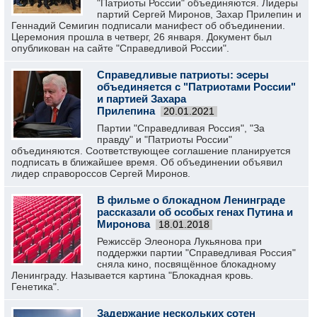
"Патриоты России" объединяются. Лидеры
партий Сергей Миронов, Захар Прилепин и
Геннадий Семигин подписали манифест об объединении.
Церемония прошла в четверг, 26 января. Документ был
опубликован на сайте "Справедливой России".
Справедливые патриоты: эсеры
объединяется с "Патриотами России"
и партией Захара
Прилепина
20.01.2021
Партии "Справедливая Россия", "За
правду" и "Патриоты России"
объединяются. Соответствующее соглашение планируется
подписать в ближайшее время. Об объединении объявил
лидер справороссов Сергей Миронов.
В фильме о блокадном Ленинграде
рассказали об особых генах Путина и
Миронова
18.01.2018
Режиссёр Элеонора Лукьянова при
поддержки партии "Справедливая Россия"
сняла кино, посвящённое блокадному
Ленинграду. Называется картина "Блокадная кровь.
Генетика".
Задержание нескольких сотен