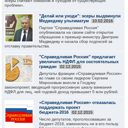
эсеры считают обманом и «уходом от существующих
проблем».
"Делай или уходи": эсеры выдвинули
Медведеву ультиматум
10.02.2016
Партия "Справедливая Россия"
опубликовала на своем сайте открытое
обращение к премьер-министру Дмитрию
Медведеву и начала сбор подписей за
отставку правительства.
"Справедливая Россия" предлагает
увеличить НДФЛ для состоятельных
граждан
02.12.2015
Депутаты фракции «Справедливая Россия»
во главе со своим лидером Сергеем
Мироновым внесли в Госдуму
законопроект, вводящий прогрессивную шкалу взимания
НДФЛ для лиц, чей годовой доход превышает 5 млн рублей.
«Справедливая Россия» отказалась
поддержать проект
бюджета-2016
02.12.2015
Число депутатов, проголосовавших за
бюджет-2016, изменилось не в его пользу.