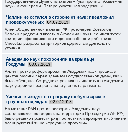
Государственной Думе с плакатом «Руки прочь от Академии
наук» и файерами. Пятеро участников задержаны.
Чаплин не остался в стороне от наук: предложил
проверку ученых
04.07.2013
Член Общественной палаты РФ протоиерей Всеволод
Чаплин предложил ввести в Академии наук и ее институтах
критерии эффективности и дееспособности работников.
Способы разработки критериев церковный деятель не
уточнил.
Академию наук похоронили на крыльце
Госдумы
03.07.2013
Акция против реформирования Академии наук прошла в
центре Москвы перед зданием Государственной думы, как и
было обещано. Сотрудники различных институтов Академии
наук устроили похороны на ступенях парламента.
Ученые выходят на прогулку по бульварам в
траурных одеждах
02.07.2013
На митинге РАН против реформы Академии наук,
состоявшемся во вторник на территории Президиума АН РФ,
было решено провести ряд протестных мероприятий. Ученые
планируют выйти на «траурные прогулки».