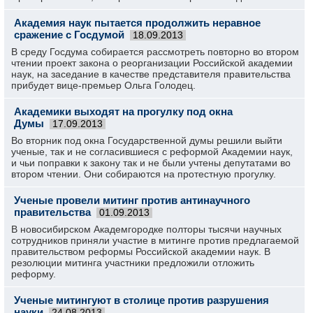
Академия наук пытается продолжить неравное
сражение с Госдумой
18.09.2013
В среду Госдума собирается рассмотреть повторно во втором
чтении проект закона о реорганизации Российской академии
наук, на заседание в качестве представителя правительства
прибудет вице-премьер Ольга Голодец.
Академики выходят на прогулку под окна
Думы
17.09.2013
Во вторник под окна Государственной думы решили выйти
ученые, так и не согласившиеся с реформой Академии наук,
и чьи поправки к закону так и не были учтены депутатами во
втором чтении. Они собираются на протестную прогулку.
Ученые провели митинг против антинаучного
правительства
01.09.2013
В новосибирском Академгородке полторы тысячи научных
сотрудников приняли участие в митинге против предлагаемой
правительством реформы Российской академии наук. В
резолюции митинга участники предложили отложить
реформу.
Ученые митингуют в столице против разрушения
науки
24.08.2013