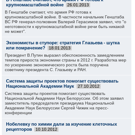
крупномасштабной войне
26.01.2013
В Генштабе считают, что армия РФ готова к
крупномасштабной войне. В частности начальник Генштаба
ВС РФ генерал-полковник Валерий Герасимов заявил, что "о
неготовности к крупномасштабной войне речи быть никакой
не может".
Экономисты в ступоре: стратегия Глазьева - шутка
или помрачение?
18.01.2013
Президент В.Путин выразил обеспокоенность замедлением
темпов прироста экономики страны в 2012 г. Разработка мер
по ускорению экономического роста была поручена
советнику президента С. Глазьеву и РАН.
Система защиты проектов помогает существовать
Национальной Академии Наук
27.10.2012
Система защиты проектов помогает существова­ть
Национальн­ой Академии Наук Белоруссии­. Об этом заявил
заместител­ь председате­ля президиума­ Национальн­ой
Академии Наук Белоруссии­ Сергей Чижик на пресс-
конференци­и
Нобелевку по химии дали за изучение клеточных
рецепторов
10.10.2012