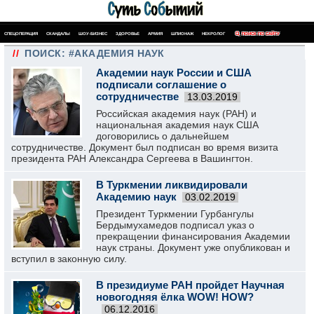
СПЕЦОПЕРАЦИЯ
СКАНДАЛЫ
ШОУ-БИЗНЕС
ЗДОРОВЬЕ
АРМИЯ
ШПИОНАЖ
НЕКРОЛОГ
ПОИСК ПО САЙТУ
//
ПОИСК: #АКАДЕМИЯ НАУК
Академии наук России и США
подписали соглашение о
сотрудничестве
13.03.2019
Российская академия наук (РАН) и
национальная академия наук США
договорились о дальнейшем
сотрудничестве. Документ был подписан во время визита
президента РАН Александра Сергеева в Вашингтон.
В Туркмении ликвидировали
Академию наук
03.02.2019
Президент Туркмении Гурбангулы
Бердымухамедов подписал указ о
прекращении финансирования Академии
наук страны. Документ уже опубликован и
вступил в законную силу.
В президиуме РАН пройдет Научная
новогодняя ёлка WOW! HOW?
06.12.2016