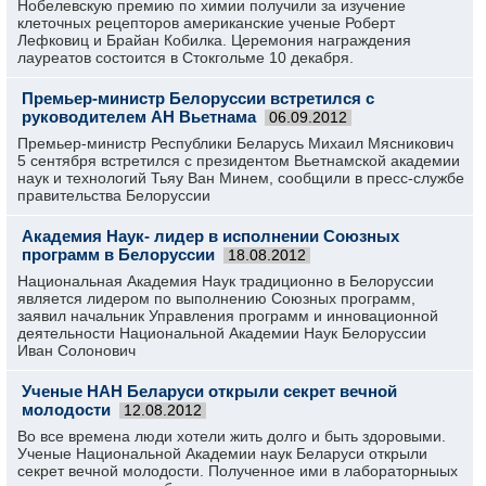
Нобелевскую премию по химии получили за изучение
клеточных рецепторов американские ученые Роберт
Лефковиц и Брайан Кобилка. Церемония награждения
лауреатов состоится в Стокгольме 10 декабря.
Премьер-министр Белоруссии встретился с
руководителем АН Вьетнама
06.09.2012
Премьер-министр Республики Беларусь Михаил Мясникович
5 сентября встретился с президентом Вьетнамской академии
наук и технологий Тьяу Ван Минем, сообщили в пресс-службе
правительства Белоруссии
Академия Наук- лидер в исполнении Союзных
программ в Белоруссии
18.08.2012
Национальная Академия Наук традиционно в Белоруссии
является лидером по выполнению Союзных программ,
заявил начальник Управления программ и инновационной
деятельности Национальной Академии Наук Белоруссии
Иван Солонович
Ученые НАН Беларуси открыли секрет вечной
молодости
12.08.2012
Во все времена люди хотели жить долго и быть здоровыми.
Ученые Национальной Академии наук Беларуси открыли
секрет вечной молодости. Полученное ими в лабораторныых