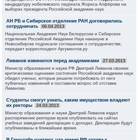
кандидатуру нобелевского лауреата Жореса Алфёрова на
выборах президента Российской академии наук.
АН РБ и Сибирское отделение РАН договорились
сотрудничать
06.04.2013
Национальная Академия Наук Белоруссии и Сибирское
отделение Российской Академии Наук накануне в
Новосибирске подписали соглашение о сотрудничестве,
передает корреспондент Аргументов.ру
Ливанов извинился перед академиками
27.03.2013
Министр образования и науки РФ Дмитрий Ливанов своими
критическими оценками состояния Российской академии наук
обидел ученых, которые решили потребовать от него
публичных извинений и поставили вопрос об отставке
Ливанова.
Студенты смогут узнать, каким имуществом владеют
их ректоры
24.03.2013
Министр образования и науки Дмитрий Ливанов издал
распоряжение ректорам вузов опубликовать на сайтах
учебных заведений декларации о доходах. Декларации будут
опубликованы в ближайшее время.
В Генштабе считают, что армия РФ готова к