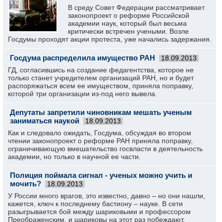
В среду Совет Федерации рассматривает
законопроект о реформе Российской
академии наук, который был весьма
критически встречен учеными. Возле
Госдумы проходят акции протеста, уже начались задержания.
Госдума распределила имущество РАН
18.09.2013
ГД, согласившись на создание федагентства, которое не
только станет учредителем организаций РАН, но и будет
распоряжаться всем ее имуществом, приняла поправку,
которой три организации из-под него вывела.
Депутаты запретили чиновникам мешать ученым
заниматься наукой
18.09.2013
Как и следовало ожидать, Госдума, обсуждая во втором
чтении законопроект о реформе РАН приняла поправку,
ограничивающую вмешательство госвласти в деятельность
академии, но только в научной ее части.
Полиция поймала сигнал - ученых можно учить и
мочить?
18.09.2013
У России много врагов, это известно, давно – но они нашли,
кажется, ключ к последнему бастиону – науке. В сети
разыгрывается бой между шариковыми и профессором
Преображенским, и шариковы на этот раз побеждают.