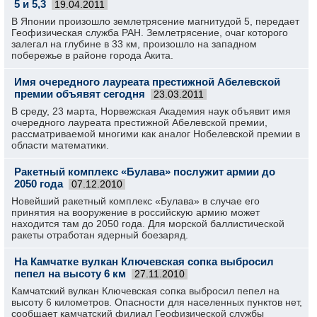
5 и 5,3
19.04.2011
В Японии произошло землетрясение магнитудой 5, передает
Геофизическая служба РАН. Землетрясение, очаг которого
залегал на глубине в 33 км, произошло на западном
побережье в районе города Акита.
Имя очередного лауреата престижной Абелевской
премии объявят сегодня
23.03.2011
В среду, 23 марта, Норвежская Академия наук объявит имя
очередного лауреата престижной Абелевской премии,
рассматриваемой многими как аналог Нобелевской премии в
области математики.
Ракетный комплекс «Булава» послужит армии до
2050 года
07.12.2010
Новейший ракетный комплекс «Булава» в случае его
принятия на вооружение в российскую армию может
находится там до 2050 года. Для морской баллистической
ракеты отработан ядерный боезаряд.
На Камчатке вулкан Ключевская сопка выбросил
пепел на высоту 6 км
27.11.2010
Камчатский вулкан Ключевская сопка выбросил пепел на
высоту 6 километров. Опасности для населенных пунктов нет,
сообщает камчатский филиал Геофизической службы