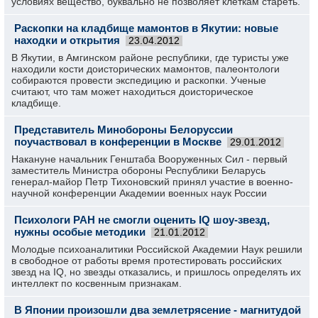
условиях вещество, буквально не позволяет клеткам стареть.
Раскопки на кладбище мамонтов в Якутии: новые
находки и открытия
23.04.2012
В Якутии, в Амгинском районе республики, где туристы уже
находили кости доисторических мамонтов, палеонтологи
собираются провести экспедицию и раскопки. Ученые
считают, что там может находиться доисторическое
кладбище.
Представитель Минобороны Белоруссии
поучаствовал в конференции в Москве
29.01.2012
Накануне начальник Генштаба Вооруженных Сил - первый
заместитель Министра обороны Республики Беларусь
генерал-майор Петр Тихоновский принял участие в военно-
научной конференции Академии военных наук России
Психологи РАН не смогли оценить IQ шоу-звезд,
нужны особые методики
21.01.2012
Молодые психоаналитики Российской Академии Наук решили
в свободное от работы время протестировать российских
звезд на IQ, но звезды отказались, и пришлось определять их
интеллект по косвенным признакам.
В Японии произошли два землетрясение - магнитудой