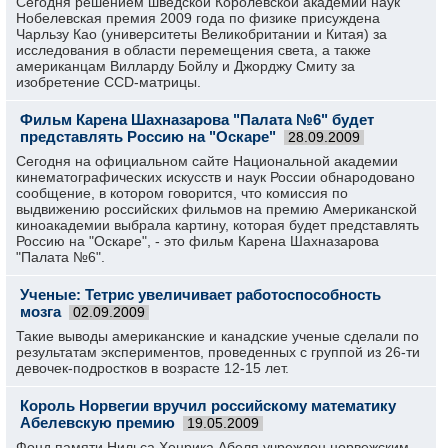
Сегодня решением шведской Королевской академии наук
Нобелевская премия 2009 года по физике присуждена
Чарльзу Као (университеты Великобритании и Китая) за
исследования в области перемещения света, а также
американцам Вилларду Бойлу и Джорджу Смиту за
изобретение CCD-матрицы.
Фильм Карена Шахназарова "Палата №6" будет
представлять Россию на "Оскаре"
28.09.2009
Сегодня на официальном сайте Национальной академии
кинематографических искусств и наук России обнародовано
сообщение, в котором говорится, что комиссия по
выдвижению российских фильмов на премию Американской
киноакадемии выбрала картину, которая будет представлять
Россию на "Оскаре", - это фильм Карена Шахназарова
"Палата №6".
Ученые: Тетрис увеличивает работоспособность
мозга
02.09.2009
Такие выводы американские и канадские ученые сделали по
результатам экспериментов, проведенных с группой из 26-ти
девочек-подростков в возрасте 12-15 лет.
Король Норвегии вручил российскому математику
Абелевскую премию
19.05.2009
Фонд памяти Нильса Хенрика Абеля учрежден норвежским