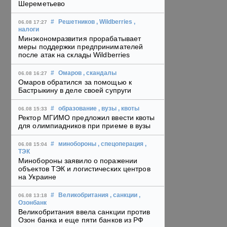
Шереметьево
#
Решетников
, Wildberries
,
06.08 17:27
налоги
Минэкономразвития прорабатывает
меры поддержки предпринимателей
после атак на склады Wildberries
#
Омаров
, скандалы
06.08 16:27
Омаров обратился за помощью к
Бастрыкину в деле своей супруги
#
образование
, вузы
, квоты
06.08 15:33
Ректор МГИМО предложил ввести квоты
для олимпиадников при приеме в вузы
#
минобороны
, спецоперация
,
06.08 15:04
ТЭК
Минобороны заявило о поражении
объектов ТЭК и логистических центров
на Украине
#
Великобритания
, санкции
,
06.08 13:18
Озонбанк
Великобритания ввела санкции против
Озон банка и еще пяти банков из РФ