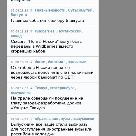
#
Главныеновости
, Сутьсобытий
,
05.08 18:39
5августа
Главные события к вечеру 5 августа
#
Wildberries
, ПочтаРоссии
,
05.08 18:38
склад
Склады "Почты России" могут быть
переданы в Wildberries вместо
сгоревших хабов
#
банки
, банкомат
, наличные
05.08 18:03
С октября в России появится
возможность пополнять счет наличными
через любой банкомат по СБП
#
Ткачук
, екатеринбург
,
05.08 17:07
покушение
На Урале совершили покушение на
главу завода-разработчика дронов
«Упырь» Ткачука
#
образование
, вузы
, выпускники
05.08 16:51
Выпускники все чаще стали выбирать
для поступления иностранные вузы или
российские колледжи