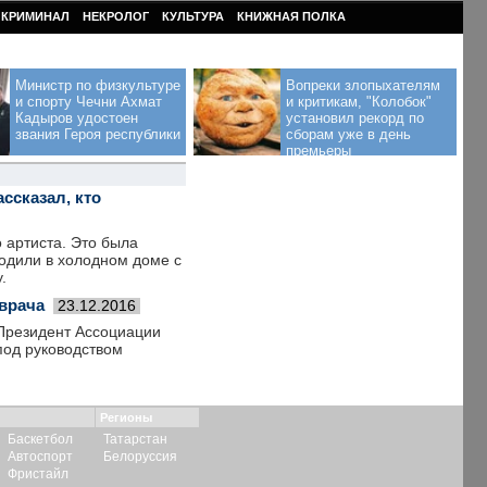
КРИМИНАЛ
НЕКРОЛОГ
КУЛЬТУРА
КНИЖНАЯ ПОЛКА
Министр по физкультуре
Вопреки злопыхателям
и спорту Чечни Ахмат
и критикам, "Колобок"
Кадыров удостоен
установил рекорд по
звания Героя республики
сборам уже в день
премьеры
ассказал, кто
 артиста. Это была
одили в холодном доме с
.
врача
23.12.2016
 Президент Ассоциации
под руководством
Регионы
Баскетбол
Татарстан
Автоспорт
Белоруссия
Фристайл