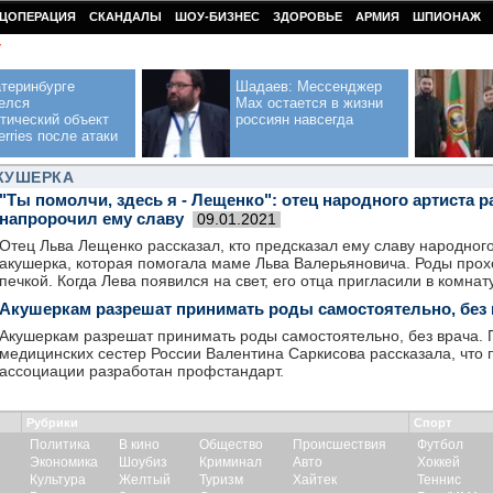
ЦОПЕРАЦИЯ
СКАНДАЛЫ
ШОУ-БИЗНЕС
ЗДОРОВЬЕ
АРМИЯ
ШПИОНАЖ
У
теринбурге
Шадаев: Мессенджер
елся
Max остается в жизни
тический объект
россиян навсегда
erries после атаки
КУШЕРКА
"Ты помолчи, здесь я - Лещенко": отец народного артиста р
напророчил ему славу
09.01.2021
Отец Льва Лещенко рассказал, кто предсказал ему славу народного
акушерка, которая помогала маме Льва Валерьяновича. Роды прох
печкой. Когда Лева появился на свет, его отца пригласили в комнату
Акушеркам разрешат принимать роды самостоятельно, без 
Акушеркам разрешат принимать роды самостоятельно, без врача.
медицинских сестер России Валентина Саркисова рассказала, что 
ассоциации разработан профстандарт.
Рубрики
Спорт
Политика
В кино
Общество
Происшествия
Футбол
Экономика
Шоубиз
Криминал
Авто
Хоккей
Культура
Желтый
Туризм
Хайтек
Теннис