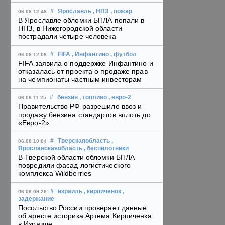
#
Ярославль
, НПЗ
, пожар
06.08 12:48
В Ярославле обломки БПЛА попали в
НПЗ, в Нижегородской области
пострадали четыре человека
#
FIFA
, Инфантино
, футбол
06.08 12:08
FIFA заявила о поддержке Инфантино и
отказалась от проекта о продаже прав
на чемпионаты частным инвесторам
#
бензин
, топливо
, евро-2
06.08 11:25
Правительство РФ разрешило ввоз и
продажу бензина стандартов вплоть до
«Евро-2»
#
Тверскаяобласть
,
06.08 10:04
Ярославскаяобласть
, беспилотники
В Тверской области обломки БПЛА
повредили фасад логистического
комплекса Wildberries
#
израиль
, кирпиченок
,
06.08 09:26
задержание
Посольство России проверяет данные
об аресте историка Артема Кирпиченка
в Израиле