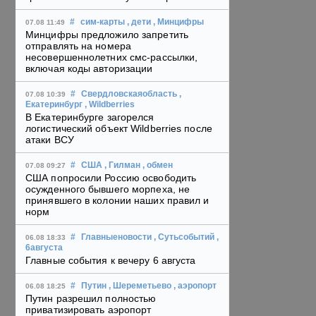
#
сим-карты
, дети
, Минцифры
07.08 11:49
Минцифры предложило запретить
отправлять на номера
несовершеннолетних смс-рассылки,
включая коды авторизации
#
Свердловскаяобласть
,
07.08 10:39
Екатеринбург
, Wildberries
В Екатеринбурге загорелся
логистический объект Wildberries после
атаки ВСУ
#
США
, Гилман
, обмен
07.08 09:27
США попросили Россию освободить
осужденного бывшего морпеха, не
принявшего в колонии наших правил и
норм
#
Главныеновости
, Сутьсобытий
,
06.08 18:33
6августа
Главные события к вечеру 6 августа
#
Путин
, Шереметьево
, аэропорт
06.08 18:25
Путин разрешил полностью
приватизировать аэропорт