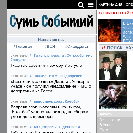
КАРТИНА ДНЯ
СПЕ
ПОИСК ПО САЙТ
В Ека
загор
логис
Wildb
Наши ленты:
ВСУ
#Главная
#ВСЯ
#Скандалы
//
ПОИСК: #А
#
Главныеновости
, Сутьсобытий
,
07.08 18:49
7августа
Главные события к вечеру 7 августа
#
Уолкер
, ВНЖ
, выдворение
07.08 18:46
«Веселый молочник» Джастас Уолкер в
ужасе - он получил уведомление ФМС о
депортации из России
#
кино
, премьера
, Колобок
07.08 18:35
Вопреки злопыхателям и критикам,
"Колобок" установил рекорд по сборам
Новости
уже в день премьеры
Все новости
В мире
#
МО
, Воробьев
, Деньполя
07.08 18:29
Фото
Губернатор Подмосковья на «Дне поля»