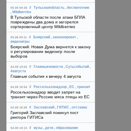
#
Тульскаяобласть
, беспилотник
05.08 09:38
, Wildberries
В Тульской области после атаки БПЛА
повреждены два дома и загорелся
сортировочный центр Wildberries
#
Боярский
, законопроект
,
05.08 09:11
видеоигры
Боярский: Новая Дума вернется к закону
о регулировании видеоигр после
выборов
#
Главныеновости
, Сутьсобытий
,
04.08 19:02
4августа
Главные события к вечеру 4 августа
#
Россельхознадзор
, ЕС
, транзит
04.08 18:54
Россельхознадзор вводит запрет на
транзит через Россию мяса птицы из ЕС
#
Заславский
, ГИТИС
, отставка
04.08 18:28
Григорий Заславский покинул пост
ректора ГИТИСа
#
вузы
, дети
, образование
04.08 18:13