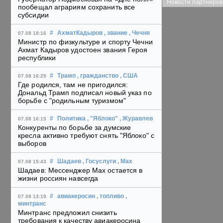
Новости партнеров
пообещал аграриям сохранить все
субсидии
#
АхматКадыров
, звание
, Чечня
07.08 18:16
Министр по физкультуре и спорту Чечни
Ахмат Кадыров удостоен звания Героя
республики
#
Трамп
, гражданство
, США
07.08 16:29
Где родился, там не пригодился:
Дональд Трамп подписал новый указ по
борьбе с "родильным туризмом"
#
Политика
, "Яблоко"
, Журавлев
07.08 16:15
Конкуренты по борьбе за думские
кресла активно требуют снять "Яблоко" с
выборов
#
Шадаев
, Госуслуги
, Max
07.08 15:43
Шадаев: Мессенджер Max остается в
жизни россиян навсегда
#
авиакеросин
, топливо
,
07.08 13:19
минтранс
Минтранс предложил снизить
требования к качеству авиакеросина