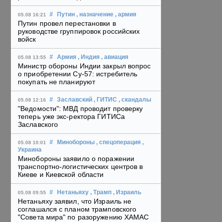
#
Путин
, назначение
, армия
05.08 16:21
Путин провел перестановки в
руководстве группировок российских
войск
#
Армия
, Индия
, авиация
05.08 13:55
Министр обороны Индии закрыл вопрос
о приобретении Су-57: истребитель
покупать не планируют
#
Заславский
, ГИТИС
, скандалы
05.08 12:16
"Ведомости": МВД проводит проверку
теперь уже экс-ректора ГИТИСа
Заславского
#
Минобороны
, спецоперация
,
05.08 10:01
Украина
Минобороны заявило о поражении
транспортно-логистических центров в
Киеве и Киевской области
#
Нетаньяху
, Трамп
, Израиль
05.08 09:55
Нетаньяху заявил, что Израиль не
соглашался с планом трамповского
"Совета мира" по разоружению ХАМАС