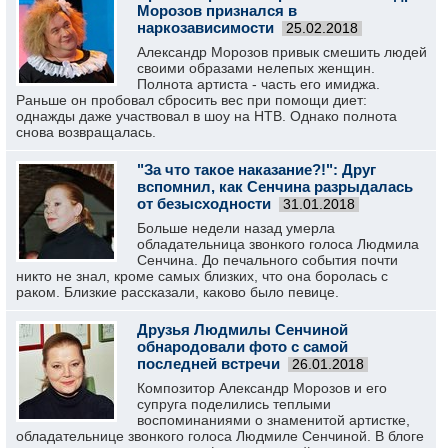
Морозов признался в
наркозависимости
25.02.2018
Александр Морозов привык смешить людей
своими образами нелепых женщин.
Полнота артиста - часть его имиджа.
Раньше он пробовал сбросить вес при помощи диет:
однажды даже участвовал в шоу на НТВ. Однако полнота
снова возвращалась.
"За что такое наказание?!": Друг
вспомнил, как Сенчина разрыдалась
от безысходности
31.01.2018
Больше недели назад умерла
обладательница звонкого голоса Людмила
Сенчина. До печального события почти
никто не знал, кроме самых близких, что она боролась с
раком. Близкие рассказали, каково было певице.
Друзья Людмилы Сенчиной
обнародовали фото с самой
последней встречи
26.01.2018
Композитор Александр Морозов и его
супруга поделились теплыми
воспоминаниями о знаменитой артистке,
обладательнице звонкого голоса Людмиле Сенчиной. В блоге