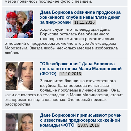
мэтра появилось последнее фото с певицей.
Дана Борисова обвинила продюсера
хоккейного клуба в невыплате денег
за пиар-роман
11.11.2016
Ходят слухи, что телеведущая Дана
Борисова осталась без обещанного
гонорара за имитацию романтических
отношений с продюсером хоккейного клуба Александром
Морозовым. Звезда якобы несколько месяцев изображала
любовь.
"Обезображенная" Дана Борисова
пошла по стопам Маши Малиновской
(ФОТО)
12.10.2016
Знаменитая блондинка отечественного
шоубиза Дана Борисова испытывает
большие проблемы в личной жизни. Она,
как и ее коллега по телевидению Маша Малиновская, ставит
эксперименты над внешностью. Это первый признак
расстройства.
Дане Борисовой приписывают роман
с известным продюсером хоккейной
команды ФОТО
29.09.2016