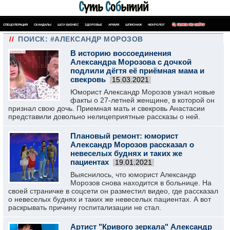
СПЕЦОПЕРАЦИЯ
СКАНДАЛЫ
ШОУ-БИЗНЕС
ЗДОРОВЬЕ
АРМИЯ
ШПИОНАЖ
НЕКРОЛОГ
ПОИСК ПО САЙТУ
//
ПОИСК: #АЛЕКСАНДР МОРОЗОВ
В историю воссоединения
Александра Морозова с дочкой
подлили дёгтя её приёмная мама и
свекровь
15.03.2021
Юморист Александр Морозов узнал новые
факты о 27-летней женщине, в которой он
признал свою дочь. Приемная мать и свекровь Анастасии
представили довольно нелицеприятные рассказы о ней.
Плановый ремонт: юморист
Александр Морозов рассказал о
невеселых буднях и таких же
пациентах
19.01.2021
Выяснилось, что юморист Александр
Морозов снова находится в больнице. На
своей страничке в соцсети он разместил видео, где рассказал
о невеселых буднях и таких же невеселых пациентах. А вот
раскрывать причину госпитализации не стал.
Артист "Кривого зеркала" Александр