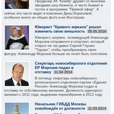
Продюсер ХК "КомАр" дружит со многими
звездами шоу-бизнеса, и часто бывает в
гостях в программе "Прямой эфир". А
сейчас его часто видят в компании Даны Борисовой,
особенно много их общих фото в ее Инстаграм.
Юморист "Кривого зеркала" решил
изменить свою внешность
05.05.2016
Юморист, шоумен, телеведущий Александр
Морозов отправился в спортзал, который
открыл не так давно Сергей Глушко
"Тарзан", чтобы преобразовать свою
фигуру. Александр Морозов больше не хочет быть толстяком.
Секретарь новосибирского отделения
ЕР Морозов подал в
отставку
11.04.2014
В пятницу секретарь новосибирского
регионального отделения партии «Единая
Россия» Александр Морозов подал в
отставку по собственному желанию. Должность единоросс
занимал с 2011 года, выдержав переизбрание в 2012 году.
Начальник ГИБДД Москвы
освобождён от должности
11.03.2014