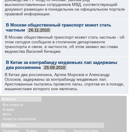
высокопоставленных сотрудников МВД, соответствующий
документ размещен в понедельник на официальном портале
правовой информации.
В Москве общественный транспорт может стать
частным
26.11.2010
В Москве общественный транспорт может стать частным - об
этом сегодня сообщили в столичном департаменте
транспорта и связи, в частности, об этом заявил экс-глава
ведомства Василий Кичеджи.
В Китае за контрабанду медвежьих лап задержаны
два россиянина
25.08.2010
В Китае два россиянина, Артем Морозов и Александр
Ососков, задержаны за контрабанду медвежьих лап.
Арестованные пытались провезти лапы, спрятав их в поезде,
машинистами которого они являлись.
Новости
Все новости
В мире
Фото
Новости партнеров
Рубрики
Политика
В кино
Общество
Происшествия