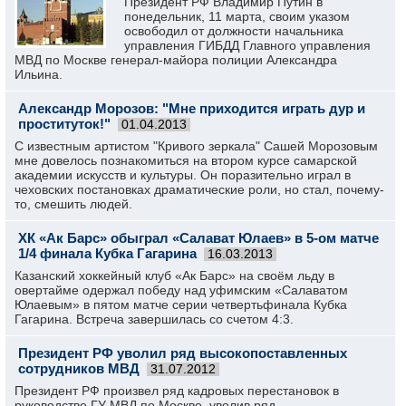
Президент РФ Владимир Путин в
понедельник, 11 марта, своим указом
освободил от должности начальника
управления ГИБДД Главного управления
МВД по Москве генерал-майора полиции Александра
Ильина.
Александр Морозов: "Мне приходится играть дур и
проституток!"
01.04.2013
С известным артистом "Кривого зеркала" Сашей Морозовым
мне довелось познакомиться на втором курсе самарской
академии искусств и культуры. Он поразительно играл в
чеховских постановках драматические роли, но стал, почему-
то, смешить людей.
ХК «Ак Барс» обыграл «Салават Юлаев» в 5-ом матче
1/4 финала Кубка Гагарина
16.03.2013
Казанский хоккейный клуб «Ак Барс» на своём льду в
овертайме одержал победу над уфимским «Салаватом
Юлаевым» в пятом матче серии четвертьфинала Кубка
Гагарина. Встреча завершилась со счетом 4:3.
Президент РФ уволил ряд высокопоставленных
сотрудников МВД
31.07.2012
Президент РФ произвел ряд кадровых перестановок в
руководстве ГУ МВД по Москве, уволив ряд