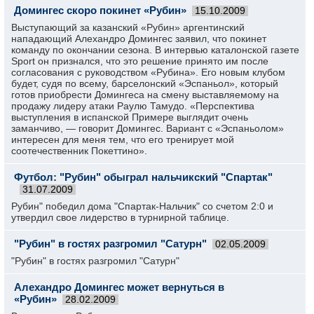
Домингес скоро покинет «Рубин»
15.10.2009
Выступающий за казанский «Рубин» аргентинский
нападающий Алехандро Домингес заявил, что покинет
команду по окончании сезона. В интервью каталонской газете
Sport он признался, что это решение принято им после
согласования с руководством «Рубина». Его новым клубом
будет, судя по всему, барселонский «Эспаньол», который
готов приобрести Домингеса на смену выставляемому на
продажу лидеру атаки Раулю Тамудо. «Перспектива
выступления в испанской Примере выглядит очень
заманчиво, — говорит Домингес. Вариант с «Эспаньолом»
интересен для меня тем, что его тренирует мой
соотечественник Покеттино».
Футбол: "Рубин" обыграл нальчикский "Спартак"
31.07.2009
Рубин" победил дома "Спартак-Нальчик" со счетом 2:0 и
утвердил свое лидерство в турнирной таблице.
"Рубин" в гостях разгромил "Сатурн"
02.05.2009
"Рубин" в гостях разгромил "Сатурн"
Алехандро Домингес может вернуться в
«Рубин»
28.02.2009