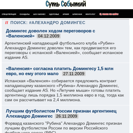
СПЕЦОПЕРАЦИЯ
СКАНДАЛЫ
ШОУ-БИЗНЕС
ЗДОРОВЬЕ
АРМИЯ
ШПИОНАЖ
НЕКРОЛОГ
ПОИСК ПО САЙТУ
//
ПОИСК: #АЛЕХАНДРО ДОМИНГЕС
Домингес доволен ходом переговоров с
«Валенсией»
04.12.2009
Аргентинский нападающий футбольного клуба «Рубин»
Алехандро Домингес доволен тем, как продвигаются его
переговоры с испанской «Валенсией», сообщает испанское
издание AS.
«Валенсия» согласна платить Домингесу 1,5 млн
евро, но ему этого мало
27.11.2009
Испанская «Валенсия» собирается предложить контракт
нападающему казанского «Рубина» Алехандро Домингес,
сообщает издание AS. Но «Летучие мыши» готовы платить
аргентинцу лишь порядка 1,5 миллиона евро в год, тогда как
сам он рассчитывает на 2,4 миллиона.
Лучшим футболистом России признан аргентинец
Алехандро Домингес
26.11.2009
Форвард казанского "Рубина" Алехандро Домингес признан
лучшим футболистом России по версии Российского
футбольного союза (РФС).