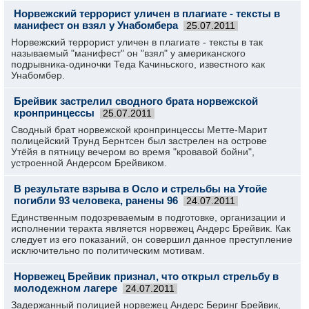
Норвежский террорист уличен в плагиате - тексты в
манифест он взял у Унабомбера
25.07.2011
Норвежский террорист уличен в плагиате - тексты в так
называемый "манифест" он "взял" у американского
подрывника-одиночки Теда Качиньского, известного как
Унабомбер.
Брейвик застрелил сводного брата норвежской
кронпринцессы
25.07.2011
Сводный брат норвежской кронпринцессы Метте-Марит
полицейский Трунд Бернтсен был застрелен на острове
Утёйя в пятницу вечером во время "кровавой бойни",
устроенной Андерсом Брейвиком.
В результате взрыва в Осло и стрельбы на Утойе
погибли 93 человека, ранены 96
24.07.2011
Единственным подозреваемым в подготовке, организации и
исполнении теракта является норвежец Андерс Брейвик. Как
следует из его показаний, он совершил данное преступление
исключительно по политическим мотивам.
Норвежец Брейвик признал, что открыл стрельбу в
молодежном лагере
24.07.2011
Задержанный полицией норвежец Андерс Беринг Брейвик,