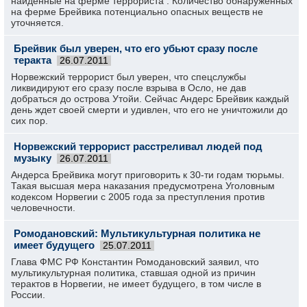
найденные на ферме террориста . Количество обнаруженных
на ферме Брейвика потенциально опасных веществ не
уточняется.
Брейвик был уверен, что его убьют сразу после
теракта
26.07.2011
Норвежский террорист был уверен, что спецслужбы
ликвидируют его сразу после взрыва в Осло, не дав
добраться до острова Утойи. Сейчас Андерс Брейвик каждый
день ждет своей смерти и удивлен, что его не уничтожили до
сих пор.
Норвежский террорист расстреливал людей под
музыку
26.07.2011
Андерса Брейвика могут приговорить к 30-ти годам тюрьмы.
Такая высшая мера наказания предусмотрена Уголовным
кодексом Норвегии с 2005 года за преступления против
человечности.
Ромодановский: Мультикультурная политика не
имеет будущего
25.07.2011
Глава ФМС РФ Константин Ромодановский заявил, что
мультикультурная политика, ставшая одной из причин
терактов в Норвегии, не имеет будущего, в том числе в
России.