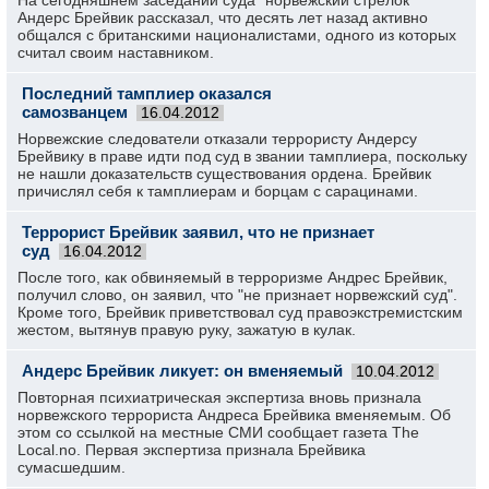
На сегодняшнем заседании суда "норвежский стрелок"
Андерс Брейвик рассказал, что десять лет назад активно
общался с британскими националистами, одного из которых
считал своим наставником.
Последний тамплиер оказался
самозванцем
16.04.2012
Норвежские следователи отказали террористу Андерсу
Брейвику в праве идти под суд в звании тамплиера, поскольку
не нашли доказательств существования ордена. Брейвик
причислял себя к тамплиерам и борцам с сарацинами.
Террорист Брейвик заявил, что не признает
суд
16.04.2012
После того, как обвиняемый в терроризме Андрес Брейвик,
получил слово, он заявил, что "не признает норвежский суд".
Кроме того, Брейвик приветствовал суд правоэкстремистским
жестом, вытянув правую руку, зажатую в кулак.
Андерс Брейвик ликует: он вменяемый
10.04.2012
Повторная психиатрическая экспертиза вновь признала
норвежского террориста Андреса Брейвика вменяемым. Об
этом со ссылкой на местные СМИ сообщает газета The
Local.no. Первая экспертиза признала Брейвика
сумасшедшим.