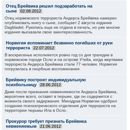
Отец Брейвика решил подзаработать на
сыне
02.08.2012
Отец норвежского террориста Андерса Брейвика намерен
опубликовать книгу о сыне, сообщает 2 августа издание
Dagbladet. Рукопись еще не отдана в печать, но уже многие
издания высказали свою заинтересованность.
Норвегия вспоминает безвинно погибших от руки
террориста
22.07.2012
В воскресенье исполняется ровно год со дня трагедии в
норвежском городе Осло и на острове Утейа, когда жертвами
террориста Андерса Брейвика стали 77 человек. Норвегия
погрузилась в скорбные воспоминания.
Брейвику построят индивидуальную
психбольницу
28.06.2012
Даже после признания невменяемости Андерса Брейвика,
вероятнее всего, оставят в тюрьме, где он содержится с
момента своего задержания. Минздрав Норвегии одобрил
создание психиатрического отделения для террориста на
территории тюрьмы Ила в Осло.
Прокурор требует признать Брейвика
невменяемым
21.06.2012