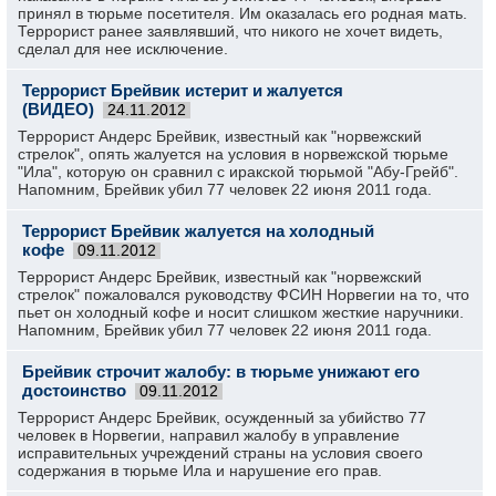
принял в тюрьме посетителя. Им оказалась его родная мать.
Террорист ранее заявлявший, что никого не хочет видеть,
сделал для нее исключение.
Террорист Брейвик истерит и жалуется
(ВИДЕО)
24.11.2012
Террорист Андерс Брейвик, известный как "норвежский
стрелок", опять жалуется на условия в норвежской тюрьме
"Ила", которую он сравнил с иракской тюрьмой "Абу-Грейб".
Напомним, Брейвик убил 77 человек 22 июня 2011 года.
Террорист Брейвик жалуется на холодный
кофе
09.11.2012
Террорист Андерс Брейвик, известный как "норвежский
стрелок" пожаловался руководству ФСИН Норвегии на то, что
пьет он холодный кофе и носит слишком жесткие наручники.
Напомним, Брейвик убил 77 человек 22 июня 2011 года.
Брейвик строчит жалобу: в тюрьме унижают его
достоинство
09.11.2012
Террорист Андерс Брейвик, осужденный за убийство 77
человек в Норвегии, направил жалобу в управление
исправительных учреждений страны на условия своего
содержания в тюрьме Ила и нарушение его прав.