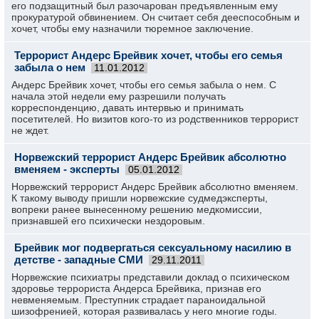
его подзащитный был разочарован предъявленным ему
прокуратурой обвинением. Он считает себя дееспособным и
хочет, чтобы ему назначили тюремное заключение.
Террорист Андерс Брейвик хочет, чтобы его семья
забыла о нем
11.01.2012
Андерс Брейвик хочет, чтобы его семья забыла о нем. С
начала этой недели ему разрешили получать
корреспонденцию, давать интервью и принимать
посетителей. Но визитов кого-то из родственников террорист
не ждет.
Норвежский террорист Андерс Брейвик абсолютно
вменяем - эксперты
05.01.2012
Норвежский террорист Андерс Брейвик абсолютно вменяем.
К такому выводу пришли норвежские судмедэксперты,
вопреки ранее вынесенному решению медкомиссии,
признавшей его психически нездоровым.
Брейвик мог подвергаться сексуальному насилию в
детстве - западные СМИ
29.11.2011
Норвежские психиатры представили доклад о психическом
здоровье террориста Андерса Брейвика, признав его
невменяемым. Преступник страдает параноидальной
шизофренией, которая развивалась у него многие годы.