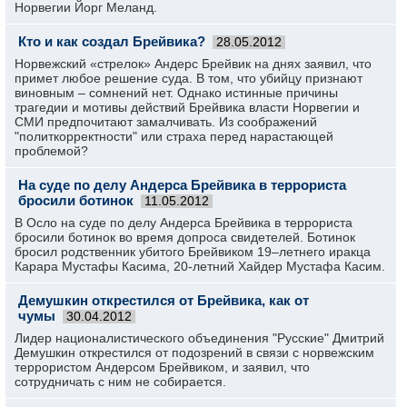
Норвегии Йорг Меланд.
Кто и как создал Брейвика?
28.05.2012
Норвежский «стрелок» Андерс Брейвик на днях заявил, что
примет любое решение суда. В том, что убийцу признают
виновным – сомнений нет. Однако истинные причины
трагедии и мотивы действий Брейвика власти Норвегии и
СМИ предпочитают замалчивать. Из соображений
"политкорректности" или страха перед нарастающей
проблемой?
На суде по делу Андерса Брейвика в террориста
бросили ботинок
11.05.2012
В Осло на суде по делу Андерса Брейвика в террориста
бросили ботинок во время допроса свидетелей. Ботинок
бросил родственник убитого Брейвиком 19–летнего иракца
Карара Мустафы Касима, 20-летний Хайдер Мустафа Касим.
Демушкин открестился от Брейвика, как от
чумы
30.04.2012
Лидер националистического объединения "Русские" Дмитрий
Демушкин открестился от подозрений в связи с норвежским
террористом Андерсом Брейвиком, и заявил, что
сотрудничать с ним не собирается.