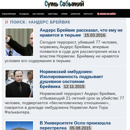
СПЕЦОПЕРАЦИЯ
СКАНДАЛЫ
ШОУ-БИЗНЕС
ЗДОРОВЬЕ
АРМИЯ
ШПИОНАЖ
НЕКРОЛОГ
ПОИСК ПО САЙТУ
//
ПОИСК: #АНДЕРС БРЕЙВИК
Андерс Брейвик рассказал, что ему не
нравится в тюрьме
15.03.2016
Сегодня террорист, убивший 77 человек,
норвежец Андерс Брейвик, впервые
появился в суде для рассмотрения иска к
властям Норвегии. Брейвику не нравятся
условия его содержания в тюрьме.
Норвежский омбудсмен:
Изолированность подрывает
душевное состояние
Брейвика
12.11.2015
Норвежский террорист Андерс Брейвик,
отбывающий 21-летний срок за убийство 77
человек, подвергается «бесчеловечному отношению»,
говорится в докладе омбудсмена Норвегии Ааге Тора
Фалькангера.
В Университете Осло произошла
перестрелка
05.08.2015