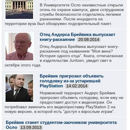
В Университете Осло неизвестные открыли
огонь по охране кампуса, двое сотрудников
службы безопасности отделались легкими
ранениями. После инцидента на
территории вуза был обнаружен подозрительный пакет.
Отец Андерса Брейвика выпускает
книгу-раскаяние
20.08.2014
Отец Андерса Брейвика выпускает книгу-
раскаяние под названием "Моя вина?
История одного отца". Книга, отпечатанная
в издательстве Juritzen, увидит свет в
октябре этого года.
Брейвик пригрозил объявить
голодовку из-за устаревшей
PlayStation
14.02.2014
Норвежский террорист Андерс Брейвик
пригрозил объявить голодовку, если ему не
предоставят доступ к видеоиграм. Он
потребовал заменить его видеоприставку PlayStation 2 на
новую версию, в которой есть "доступ к взрослым играм".
Брейвик станет студентом-заочником университета
Осло
13.09.2013