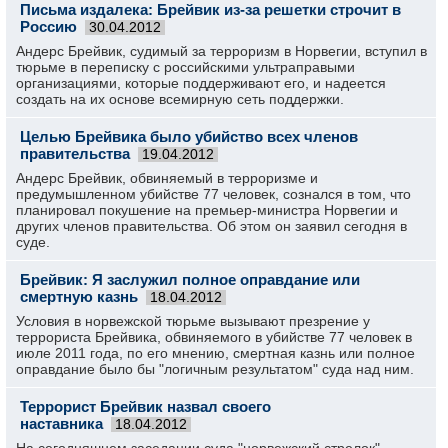
Письма издалека: Брейвик из-за решетки строчит в
Россию
30.04.2012
Андерс Брейвик, судимый за терроризм в Норвегии, вступил в
тюрьме в переписку с российскими ультраправыми
организациями, которые поддерживают его, и надеется
создать на их основе всемирную сеть поддержки.
Целью Брейвика было убийство всех членов
правительства
19.04.2012
Андерс Брейвик, обвиняемый в терроризме и
предумышленном убийстве 77 человек, сознался в том, что
планировал покушение на премьер-министра Норвегии и
других членов правительства. Об этом он заявил сегодня в
суде.
Брейвик: Я заслужил полное оправдание или
смертную казнь
18.04.2012
Условия в норвежской тюрьме вызывают презрение у
террориста Брейвика, обвиняемого в убийстве 77 человек в
июле 2011 года, по его мнению, смертная казнь или полное
оправдание было бы "логичным результатом" суда над ним.
Террорист Брейвик назвал своего
наставника
18.04.2012