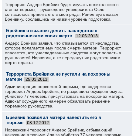
Террорист Андерс Брейвик будет изучать политологию в
стенах тюрьмы, - руководство университета Осло
согласилось принять его в свои ряды. Ранее вуз отказал
Брейвику, сославшись на низкий уровень подготовки.
Брейвик отказался делить наследство с
родственниками своих жертв
12.06.2013
Андерс Брейвик заявил, что отказывается от наследства,
которое полагается ему после смерти матери. Террорист
опасается, что унаследованные средства могут попасть в
руки властей Норвегии, а те передадут их родственникам
жертв теракта.
Террориста Брейвика не пустили на похороны
матери
25.03.2013
Администрация норвежской тюрьмы, где содержится
террорист Андерс Брейвик, не разрешила осужденному за
убийство 77 человек, присутствовать на похоронах матери.
Адвокат осужденного намерен обжаловать решение
тюремного руководства.
Брейвик позволил матери навестить его в
тюрьме
08.12.2012
Норвежский террорист Андерс Брейвик, отбывающий
наказание в тюрьме Ила за убийство 77 человек, впервые