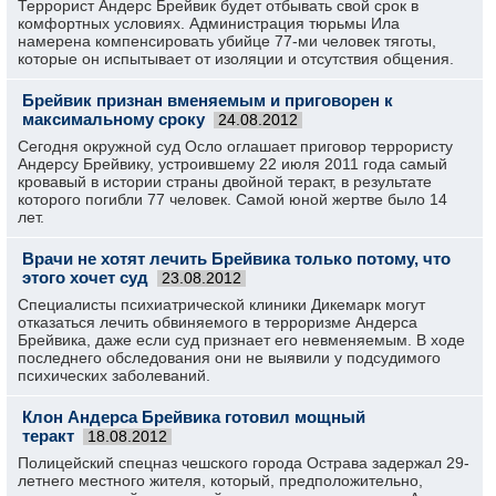
Террорист Андерс Брейвик будет отбывать свой срок в
комфортных условиях. Администрация тюрьмы Ила
намерена компенсировать убийце 77-ми человек тяготы,
которые он испытывает от изоляции и отсутствия общения.
Брейвик признан вменяемым и приговорен к
максимальному сроку
24.08.2012
Сегодня окружной суд Осло оглашает приговор террористу
Андерсу Брейвику, устроившему 22 июля 2011 года самый
кровавый в истории страны двойной теракт, в результате
которого погибли 77 человек. Самой юной жертве было 14
лет.
Врачи не хотят лечить Брейвика только потому, что
этого хочет суд
23.08.2012
Специалисты психиатрической клиники Дикемарк могут
отказаться лечить обвиняемого в терроризме Андерса
Брейвика, даже если суд признает его невменяемым. В ходе
последнего обследования они не выявили у подсудимого
психических заболеваний.
Клон Андерса Брейвика готовил мощный
теракт
18.08.2012
Полицейский спецназ чешского города Острава задержал 29-
летнего местного жителя, который, предположительно,