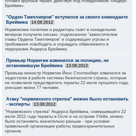
готовил крупный теракт, действуя под псевдонимом «Андерс
Брейвик».
"Орден Тамплиеров" вступился за своего коменданте
Брейвика
14.08.2012
Норвежские политики и редакторы газет в понедельник
вечером получили письмо, подписанное "заместителем
главы Ордена Тамплиеров" и содержащее угрозы и
требования освободить и оправдать обвиняемого в
терроризме Андерса Брейвика.
Премьер Норвегии извинился за полицию, не
остановившую Брейвика
13.08.2012
Премьер-министр Норвегии Йенс Столтенберг извинился за
недостатки в работе системы безопасности страны, которые
не позволили предотвратить теракты 22 июля прошлого года,
унесшие жизни 77 человек.
Атаку "норвежского стрелка" можно было остановить
- эксперты
13.08.2012
"Норвежского стрелка" Андерса Брейвика, совершившего 22
июля 2011 года теракты в Осло и на острове Утёйя, можно
было остановить значительно раньше - при условии
правильной организации работы правоохранительных
органов.