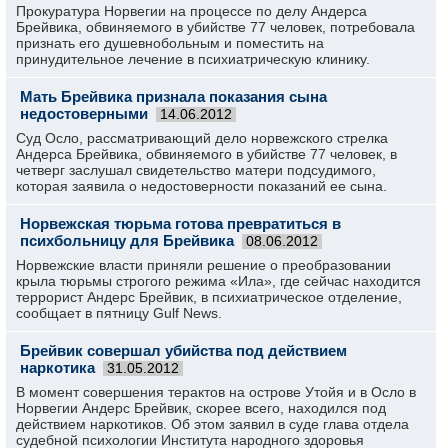
Прокуратура Норвегии на процессе по делу Андерса
Брейвика, обвиняемого в убийстве 77 человек, потребовала
признать его душевнобольным и поместить на
принудительное лечение в психиатрическую клинику.
Мать Брейвика признала показания сына
недостоверными
14.06.2012
Суд Осло, рассматривающий дело норвежского стрелка
Андерса Брейвика, обвиняемого в убийстве 77 человек, в
четверг заслушал свидетельство матери подсудимого,
которая заявила о недостоверности показаний ее сына.
Норвежская тюрьма готова превратиться в
психбольницу для Брейвика
08.06.2012
Норвежские власти приняли решение о преобразовании
крыла тюрьмы строгого режима «Ила», где сейчас находится
террорист Андерс Брейвик, в психиатрическое отделение,
сообщает в пятницу Gulf News.
Брейвик совершал убийства под действием
наркотика
31.05.2012
В момент совершения терактов на острове Утойя и в Осло в
Норвегии Андерс Брейвик, скорее всего, находился под
действием наркотиков. Об этом заявил в суде глава отдела
судебной психологии Института народного здоровья