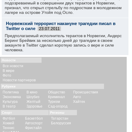
подозреваемый в совершении двух терактов в Норвегии,
признал, что открыл стрельбу по подросткам в молодежном
лагере на острове Утойя под Осло.
Норвежский террорист накануне трагедии писал в
Twitter о силе
23.07.2011
Предполагаемый исполнитель терактов в Норвегии, Андерс
Беринг Брейвик за несколько дней до трагедии в своем
аккаунте в Twitter сделал короткую запись о вере и силе
человека.
Новости
Все новости
В мире
Фото
Новости партнеров
Рубрики
Политика
В кино
Общество
Происшествия
Экономика
Шоубиз
Криминал
Авто
Культура
Желтый
Туризм
Хайтек
В театр
Здоровье
Сад-огород
Спорт
Регионы
Футбол
Баскетбол
Татарстан
Хоккей
Автоспорт
Белоруссия
Теннис
Фристайл