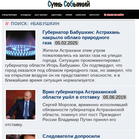
СПЕЦОПЕРАЦИЯ
СКАНДАЛЫ
ШОУ-БИЗНЕС
ЗДОРОВЬЕ
АРМИЯ
ШПИОНАЖ
НЕКРОЛОГ
ПОИСК ПО САЙТУ
//
ПОИСК: #БАБУШКИН
Губернатор Бабушкин: Астрахань
накрыло облако природного
газа
05.02.2025
Жители Астрахани этим утром
пожаловались на запах газа на улицах
города. Ситуацию прокомментировал
губернатор области Игорь Бабушкин. Он подтвердил, что
город оказался под облаком природного газа, но заверил, что
на открытом воздухе он не представляет опасности, и в
ближайшее время ситуация нормализуется.
Врио губернатора Астраханской
области ушёл в отставку
05.06.2019
Сергей Морозов, временно исполнявший
обязанности губернатора Астраханской
области, покинул этот пост. Президент
России Владимир Путин принял его
отставку.
Следователи допросили