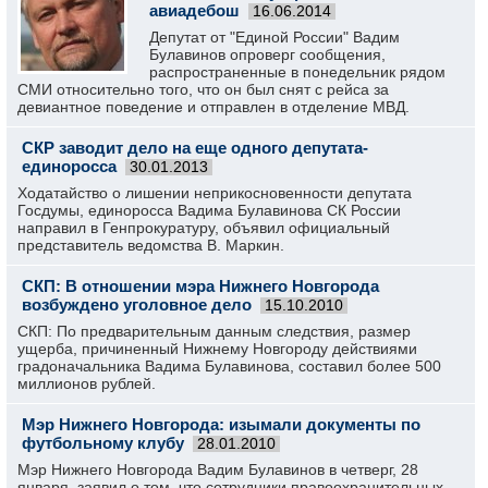
авиадебош
16.06.2014
Депутат от "Единой России" Вадим
Булавинов опроверг сообщения,
распространенные в понедельник рядом
СМИ относительно того, что он был снят с рейса за
девиантное поведение и отправлен в отделение МВД.
СКР заводит дело на еще одного депутата-
единоросса
30.01.2013
Ходатайство о лишении неприкосновенности депутата
Госдумы, единоросса Вадима Булавинова СК России
направил в Генпрокуратуру, объявил официальный
представитель ведомства В. Маркин.
СКП: В отношении мэра Нижнего Новгорода
возбуждено уголовное дело
15.10.2010
СКП: По предварительным данным следствия, размер
ущерба, причиненный Нижнему Новгороду действиями
градоначальника Вадима Булавинова, составил более 500
миллионов рублей.
Мэр Нижнего Новгорода: изымали документы по
футбольному клубу
28.01.2010
Мэр Нижнего Новгорода Вадим Булавинов в четверг, 28
января, заявил о том, что сотрудники правоохранительных