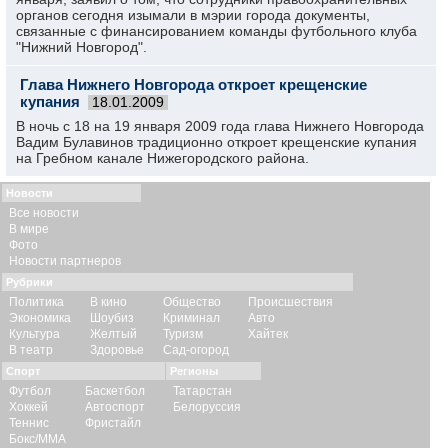
органов сегодня изымали в мэрии города документы,
связанные с финансированием команды футбольного клуба
"Нижний Новгород".
Глава Нижнего Новгорода откроет крещенские
купания
18.01.2009
В ночь с 18 на 19 января 2009 года глава Нижнего Новгорода
Вадим Булавинов традиционно откроет крещенские купания
на Гребном канале Нижегородского района.
Новости
Все новости
В мире
Фото
Новости партнеров
Рубрики
Политика
В кино
Общество
Происшествия
Экономика
Шоубиз
Криминал
Авто
Культура
Желтый
Туризм
Хайтек
В театр
Здоровье
Сад-огород
Спорт
Регионы
Футбол
Баскетбол
Татарстан
Хоккей
Автоспорт
Белоруссия
Теннис
Фристайл
Бокс/ММА