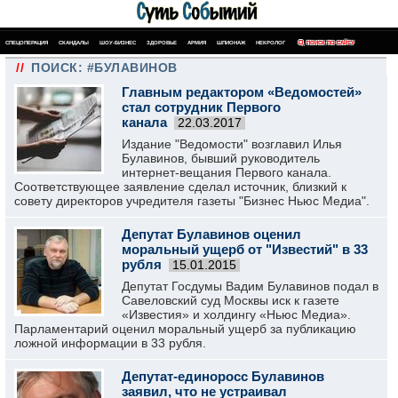
СПЕЦОПЕРАЦИЯ
СКАНДАЛЫ
ШОУ-БИЗНЕС
ЗДОРОВЬЕ
АРМИЯ
ШПИОНАЖ
НЕКРОЛОГ
ПОИСК ПО САЙТУ
//
ПОИСК: #БУЛАВИНОВ
Главным редактором «Ведомостей»
стал сотрудник Первого
канала
22.03.2017
Издание "Ведомости" возглавил Илья
Булавинов, бывший руководитель
интернет-вещания Первого канала.
Соответствующее заявление сделал источник, близкий к
совету директоров учредителя газеты "Бизнес Ньюс Медиа".
Депутат Булавинов оценил
моральный ущерб от "Известий" в 33
рубля
15.01.2015
Депутат Госдумы Вадим Булавинов подал в
Савеловский суд Москвы иск к газете
«Известия» и холдингу «Ньюс Медиа».
Парламентарий оценил моральный ущерб за публикацию
ложной информации в 33 рубля.
Депутат-единоросс Булавинов
заявил, что не устраивал