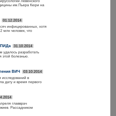
ирусологии Левенского
едицины им.Пьера Кюри на
01.12.2014
ысяч инфицированных, хотя
-2 млн человек, что
СПИДа
31.10.2014
м удалось разработать
я этой болезнью.
вления ВИЧ
03.10.2014
я исследований в
ла дату и время первого
04.2014
апреля главврач
джиев. Рассадником