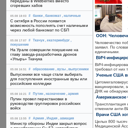
переданы в Wildberries вместо
сгоревших хабов
#
банки
, банкомат
, наличные
05.08 18:03
С октября в России появится
возможность пополнять счет наличными
через любой банкомат по СБП
ООН: Человече
#
Ткачук
, екатеринбург
,
05.08 17:07
Человечество по
покушение
заявил. По слова
На Урале совершили покушение на
единичными.
главу завода-разработчика дронов
ВИЧ-инфициров
«Упырь» Ткачука
ВИЧ-инфицирован
требовал от них 
#
образование
, вузы
, выпускники
05.08 16:51
Выпускники все чаще стали выбирать
Ученые США в
для поступления иностранные вузы или
Цитомегаловирус
российские колледжи
вакцинировали, 
ДНК не обнаружи
#
Путин
, назначение
, армия
05.08 16:21
Американское 
Путин провел перестановки в
руководстве группировок российских
Трансплантация 
войск
отменили анти-В
Врачи США хот
#
Армия
, Индия
, авиация
05.08 13:55
Целых 800 тысяч
Министр обороны Индии закрыл вопрос
Медицинской Ассо