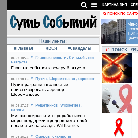
КАРТИНА ДНЯ
СПЕ
ПОИСК ПО САЙТ
Мино
пора
ТЭК и
центр
Наши ленты:
#Главная
#ВСЯ
#Скандалы
//
ПОИСК: #В
#
Главныеновости
, Сутьсобытий
,
06.08 18:33
6августа
Главные события к вечеру 6 августа
#
Путин
, Шереметьево
, аэропорт
06.08 18:25
Путин разрешил полностью
приватизировать аэропорт
Шереметьево
#
Решетников
, Wildberries
,
06.08 17:27
налоги
Минэкономразвития прорабатывает
меры поддержки предпринимателей
после атак на склады Wildberries
#
Омаров
, скандалы
06.08 16:27