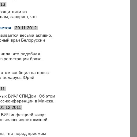
013
защитники из
нам, заверяет, что
ается
29.11.2012
иваетс­я весьма активно,
рный­ врач Белоруссии
мнила, что подобная
в регистрации брака.
 этом сообщил на пресс-
е Беларусь Юрий
011
ьных ВИЧ/ СПИДом. Об этом
сс-конференции в Минске.
01.12.2011
с ВИЧ инфекцией живут
ов человеческих жизней.
ны, что перед приемом