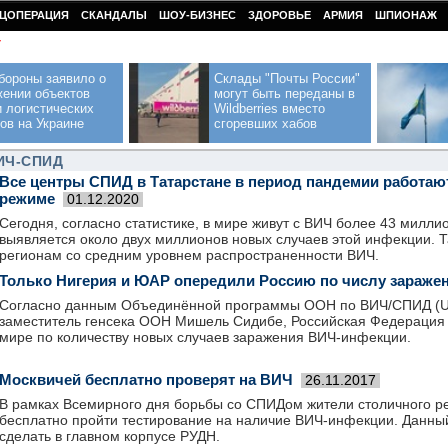
ЦОПЕРАЦИЯ
СКАНДАЛЫ
ШОУ-БИЗНЕС
ЗДОРОВЬЕ
АРМИЯ
ШПИОНАЖ
У
бороны заявило о
Склады "Почты России"
жении объектов
могут быть переданы в
 логистических
Wildberries вместо
ов на Украине
сгоревших хабов
ИЧ-СПИД
Все центры СПИД в Татарстане в период пандемии работаю
режиме
01.12.2020
Сегодня, согласно статистике, в мире живут с ВИЧ более 43 милли
выявляется около двух миллионов новых случаев этой инфекции. Т
регионам со средним уровнем распространенности ВИЧ.
Только Нигерия и ЮАР опередили Россию по числу зараже
Согласно данным Объединённой программы ООН по ВИЧ/СПИД (UN
заместитель генсека ООН Мишель Сидибе, Российская Федерация 
мире по количеству новых случаев заражения ВИЧ-инфекции.
Москвичей бесплатно проверят на ВИЧ
26.11.2017
В рамках Всемирного дня борьбы со СПИДом жители столичного ре
бесплатно пройти тестирование на наличие ВИЧ-инфекции. Данны
сделать в главном корпусе РУДН.