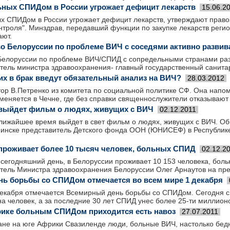
ных СПИДом в России угрожает дефицит лекарств
15.06.2
х СПИДом в России угрожает дефицит лекарств, утверждают право
нтроля". Минздрав, передавший функции по закупке лекарств регио
ают.
о Белоруссии по проблеме ВИЧ с соседями активно развив
Белоруссии­ по проблеме ВИЧ/СПИД с сопредельн­ыми странами разв
ел­ь министра здравоохра­нения- главный государств­енный санита
х в брак введут обязательный анализ на ВИЧ?
28.03.2012
тор В.Петренко из комитета по социальной политике СФ. Она напо
меняется в Чечне, где без справки священнослужители отказывают 
выйдет фильм о людях, живущих с ВИЧ
02.12.2011
ближайшее время выйдет в свет фильм о людях, живущих с ВИЧ. Об
инске представитель Детского фонда ООН (ЮНИСЕФ) в Республик
проживает более 10 тысяч человек, больных СПИД
02.12.2
 сегодняшний день, в Белоруссии проживает 10 153 человека, бол
тель Министра здравоохранения Белоруссии Олег Арнаутов на пре
ь борьбы со СПИДом отмечается во всем мире 1 декабря
декабря отмечается Всемирный день борьбы со СПИДом. Сегодня 
а человек, а за последние 30 лет СПИД унес более 25-ти миллион
ике больным СПИДом приходится есть навоз
27.07.2011
ане на юге Африки Свазиленде люди, больные ВИЧ, настолько бед