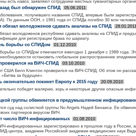
ны есть навоз, заявляют сотрудники местных гуманитарных органи
назад был обнаружен СПИД
05.06.2011
аболевания, получившего название СПИД, впервые были зарегистри
). По данным ООН, с 1981 года от СПИДа погибло 30 млн человек
 обязал молодоженов сдавать анализы на СПИД
28.01.201
бязал молодоженов республики сдавать анализы на СПИД и предъя
нфекции для регистрации брака по шариату.
нь борьбы со СПИДом
01.12.2010
борьбы со СПИДом отмечается ежегодно 1 декабря с 1988 года. Эт
необходимости остановить глобальное распространение эпидеми
 проверился на ВИЧ-СПИД
03.10.2010
т США Билл Клинтон проверился на ВИЧ-СПИД. Об этом он рассказ
 «Битва за будущее».
ь окончательно покинет Европу к 2015 году
20.09.2010
ательно победят малярию, корь и некоторые другие опасные инфе
ецкой группы обвиняется в предумышленном инфицирован
лся суд над солисткой группы No Angels Надей Бенаиса. Ее обви
воих партнеров вирусом ВИЧ.
ет число ВИЧ-инфицированных
01.08.2010
ВИЧ-инфицированных зарегистрировано в прошлом году в России, з
ИД-центра, академик Российской академии медицинских наук Вад