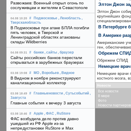
Развожаев: Военный открыл огонь по
Элтон Джон за
сослуживцам и жителям в Севастополе
Элтон Джон собир
крупнейших фонд
#
Подмосковье
, Ленобласть
,
04.08 10:20
специализированн
Тверскаяобласть
В Петербурге 
В Подмосковье при атаке БПЛА погибли
пять человек, в Тверской и
В Америке раз
Ленинградской областях атакованы
склады Wildberries
Американские уче
ген, обеспечиваю
Обрежем СПИ
#
банки
, сайты
, браузер
04.08 09:31
Сайты российских банков перестали
Обрежем СПИД
открываться в зарубежных браузерах
Немецкие врач
Немецкие врачи 
#
МО
, Воробьев
, Видное
03.08 19:08
костного мозга, 
В Видном в ноябре реконструируют
канализационный коллектор
Новости
Все новости
#
Главныеновости
, Сутьсобытий
,
03.08 18:49
В мире
3августа
Фото
Главные события к вечеру 3 августа
Новости партнеров
#
Apple
, ФАС
, RuStore
03.08 18:46
ФАС возбудила дело против давно
ушедшей из РФ Apple из-за
непредустановки RuStore и Max