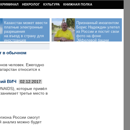
КРИМИНАЛ
НЕКРОЛОГ
КУЛЬТУРА
КНИЖНАЯ ПОЛКА
Казахстан может ввести
Признанный иноагентом
платные электронные
Борис Надеждин улетел
разрешения
из России и постит свои
на въезд в страну для
фото на фоне
иностранцев
Эйфелевой башни
т в обычном
онов человек. Ежегодно
атарстан относится к
ний ВИЧ
02.12.2017
AIDS), которые привёл
занимает третье место в
гиона России смогут
й анализ можно будет