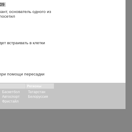
009
ант, основатель одного из
посетил
ет встраивать в клетки
 при помощи пересадки
Регионы
Баскетбол
Татарстан
Автоспорт
Белоруссия
Фристайл