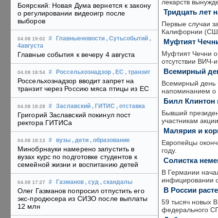
лекарств вынужде
Боярский: Новая Дума вернется к закону
Тридцать лет 
о регулировании видеоигр после
выборов
Первые случаи з
Калифорнии (США
#
Главныеновости
, Сутьсобытий
,
04.08 19:02
Муфтият Чечни
4августа
Муфтият Чечни о
Главные события к вечеру 4 августа
отсутствии ВИЧ-и
Всемирный де
#
Россельхознадзор
, ЕС
, транзит
04.08 18:54
Россельхознадзор вводит запрет на
Всемирный день 
транзит через Россию мяса птицы из ЕС
напоминанием о 
Билл Клинтон
#
Заславский
, ГИТИС
, отставка
04.08 18:28
Бывший президен
Григорий Заславский покинул пост
участникам акции
ректора ГИТИСа
Малярия и кор
#
вузы
, дети
, образование
04.08 18:13
Европейцы оконч
Минобрнауки намерено запустить в
году.
вузах курс по подготовке студентов к
Солистка нем
семейной жизни и воспитанию детей
В Германии нача
инфицировании с
#
Газманов
, суд
, скандалы
04.08 17:27
В России раст
Олег Газманов попросил отпустить его
экс-продюсера из СИЗО после выплаты
59 тысяч новых 
12 млн
федерального СП