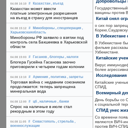
Добровольцы и
#
Казахстан
, въезд
04.08 16:10
Государственный
Казахстан может ввести
вакцины против 
платные электронные разрешения
на въезд в страну для иностранцев
Китай снял ог
о сих пор запре
#
Минобороны
, спецоперация
,
04.08 15:12
Корею,Саудовску
Харьковскаяобласть
В Узбекистане
Минобороны РФ заявило о взятии под
контроль села Бакшеевка в Харьковской
В Узбекистане б
области
фильме рассказы
Узбекистане.
#
Гасанов
, блогеры
, налоги
Китайские уче
04.08 15:03
Блогера Гусейна Гасанова заочно
Вирус иммунодеф
приговорили к четырем годам колонии
более агрессивна
Исследования 
#
Армения
, политика
, запреты
04.08 13:10
Торговая война с недавним союзником
Китайские ученые
продолжается: теперь запрещена
СПИД.
минеральная вода
Всемирный де
День борьбы со С
#
цб
, наличные
, банки
04.08 12:00
к социальной те
Спрос на наличные в июле стал
СПИД унес жиз
рекордным в этом году
Со времени появ
являются ВИЧ-ин
#
Севастополь
, стрельба
,
04.08 11:05
против ВИЧ-СПИ
военнослужащие