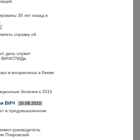
заций.
рованы 30 лет назад в
.
1
влять справку об
от день служит
и ВИЧ/СПИДа.
ал в воскресенье в Киеве
кционные болезни к 2015
ии ВИЧ
16.08.2010
няют в предумышленном
аявил руководитель
им Покровский.