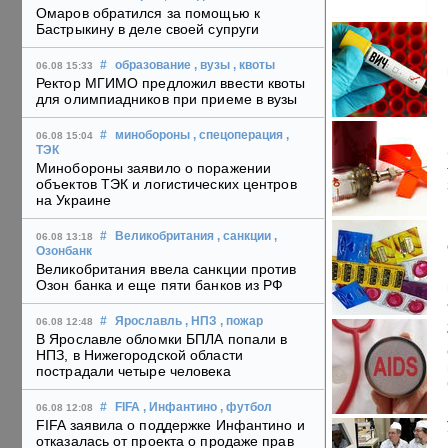
Омаров обратился за помощью к
Бастрыкину в деле своей супруги
#
образование
, вузы
, квоты
06.08 15:33
Ректор МГИМО предложил ввести квоты
для олимпиадников при приеме в вузы
#
минобороны
, спецоперация
,
06.08 15:04
ТЭК
Минобороны заявило о поражении
объектов ТЭК и логистических центров
на Украине
#
Великобритания
, санкции
,
06.08 13:18
Озонбанк
Великобритания ввела санкции против
Озон банка и еще пяти банков из РФ
#
Ярославль
, НПЗ
, пожар
06.08 12:48
В Ярославле обломки БПЛА попали в
НПЗ, в Нижегородской области
пострадали четыре человека
#
FIFA
, Инфантино
, футбол
06.08 12:08
FIFA заявила о поддержке Инфантино и
отказалась от проекта о продаже прав