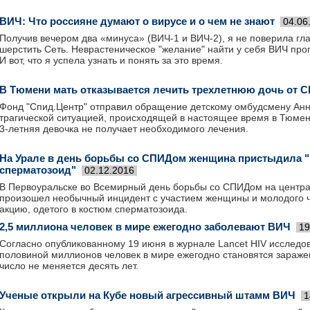
ВИЧ: Что россияне думают о вирусе и о чем не знают
04.06
Получив вечером два «минуса» (ВИЧ-1 и ВИЧ-2), я не поверила гла
шерстить Сеть. Неврастеническое "желание" найти у себя ВИЧ проп
И вот, что я успела узнать и понять за это время.
В Тюмени мать отказывается лечить трехлетнюю дочь от 
Фонд "Спид.Центр" отправил обращение детскому омбудсмену Анне
трагической ситуацией, происходящей в настоящее время в Тюм
3-летняя девочка не получает необходимого лечения.
На Урале в день борьбы со СПИДом женщина пристыдила "
сперматозоид"
02.12.2016
В Первоуральске во Всемирный день борьбы со СПИДом на центр
произошел необычный инцидент с участием женщины и молодого ч
акцию, одетого в костюм сперматозоида.
2,5 миллиона человек в мире ежегодно заболевают ВИЧ
19
Согласно опубликованному 19 июня в журнале Lancet HIV исследов
половиной миллионов человек в мире ежегодно становятся зараж
число не меняется десять лет.
Ученые открыли на Кубе новый агрессивный штамм ВИЧ
1