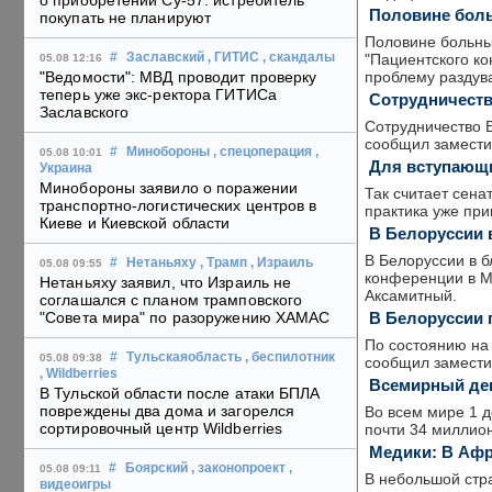
о приобретении Су-57: истребитель
Половине боль
покупать не планируют
Половине больны
"Пациентского ко
#
Заславский
, ГИТИС
, скандалы
05.08 12:16
проблему раздув
"Ведомости": МВД проводит проверку
теперь уже экс-ректора ГИТИСа
Сотрудничеств
Заславского
Сотрудниче­ство 
сообщил заместит
#
Минобороны
, спецоперация
,
05.08 10:01
Для вступающи
Украина
Минобороны заявило о поражении
Так считает сена
транспортно-логистических центров в
практика уже при
Киеве и Киевской области
В Белоруссии 
В Белоруссии в 
#
Нетаньяху
, Трамп
, Израиль
05.08 09:55
конференции в М
Нетаньяху заявил, что Израиль не
Аксамитный.
соглашался с планом трамповского
В Белоруссии 
"Совета мира" по разоружению ХАМАС
По состоянию на
#
Тульскаяобласть
, беспилотник
05.08 09:38
сообщил замести
, Wildberries
Всемирный ден
В Тульской области после атаки БПЛА
повреждены два дома и загорелся
Во всем мире 1 
сортировочный центр Wildberries
почти 34 миллион
Медики: В Афр
#
Боярский
, законопроект
,
05.08 09:11
В небольшой стр
видеоигры