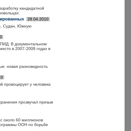
азработку кандидатной
ровольцах.
цированных
28.04.2010
ю, Судан, Южную
0
СПИД. В документальном
есто в 2007-2008 годах в
ые: новая разновидность
10
ый провоцирует у человека
охранения прозвучал призыв
с около 60 миллионов
рограммы ООН по борьбе