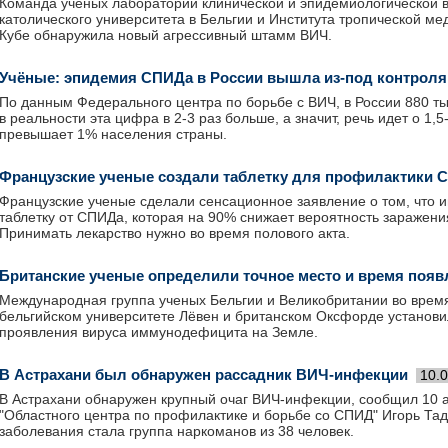
Команда ученых лаборатории клинической и эпидемиологической в
католического университета в Бельгии и Института тропической м
Кубе обнаружила новый агрессивный штамм ВИЧ.
Учёные: эпидемия СПИДа в России вышла из-под контроля
По данным Федерального центра по борьбе с ВИЧ, в России 880 т
в реальности эта цифра в 2-3 раз больше, а значит, речь идет о 1,5
превышает 1% населения страны.
Французские ученые создали таблетку для профилактики 
Французские ученые сделали сенсационное заявление о том, что и
таблетку от СПИДа, которая на 90% снижает вероятность заражени
Принимать лекарство нужно во время полового акта.
Британские ученые определили точное место и время поя
Международная группа ученых Бельгии и Великобритании во врем
бельгийском университете Лёвен и британском Оксфорде установи
проявления вируса иммунодефицита на Земле.
В Астрахани был обнаружен рассадник ВИЧ-инфекции
10.
В Астрахани обнаружен крупный очаг ВИЧ-инфекции, сообщил 10 
"Областного центра по профилактике и борьбе со СПИД" Игорь Та
заболевания стала группа наркоманов из 38 человек.