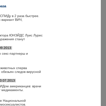
раза
СПИДу в 2 раза быстрее.
й вариант ВИЧ,
ректора ЮНЭЙДС Луис Лурес
аражения станут
09.2013
 секс-партнерш и
 животных сперва
 обезьян следов вирусной
3.07.2013
ПИДом американцев: врачи
т медикаменты.
че Национальной
омосексуалистов.