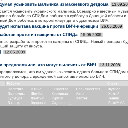
думал усыновить мальчика из макеевкого детдома
13.09.2
ается усыновить украинского мальчика. Всемирно известный музык
ов по борьбе со СПИДом побывал в субботу в Донецкой области и 
ый Дом ребенка, в котором живут дети с диагнозом ВИЧ.
будет испытана вакцина против ВИЧ-инфекции
26.05.2009
работан прототип вакцины от СПИДа
19.05.2009
ные разработали прототип вакцины от СПИДа. Новый препарат буд
щий защиту от вируса.
Д
12.05.2009
и предположили, что могут вылечить от ВИЧ
13.11.2008
предположили, что им удалось вылечить одного больного СПИДом
взятого у донора с врожденной сопротивляемостью ВИЧ.
Рубрики
Спорт
Политика
В кино
Общество
Происшествия
Футбол
Экономика
Шоубиз
Криминал
Авто
Хоккей
Культура
Желтый
Туризм
Хайтек
Теннис
В театр
Здоровье
Сад-огород
Бокс/ММА