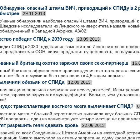
Обнаружен опасный штамм ВИЧ, приводящий к СПИДу в 2 
быстрее
29.11.2013
Ученые обнаружили наиболее опасный штамм ВИЧ, приводящий к 
Шведские исследователи из Лундского университета назвали новы
обнаруженный в Западной Африке, А3/02.
ство победит СПИД к 2030 году
23.09.2013
бедит СПИД к 2030 году, заявил заместитель Исполнительного ди
м представителя ООН, вирус продолжит существовать, но случаи з
анный британец охотно заражал своих секс-партнерш
16.
ный британец африканского происхождения охотно заражал своих
того же. За это мужчина был приговорен к 4,5 годам тюрьмы.
ылечили обезьян от СПИДа
12.09.2013
ная вакцина поразила американских исследователей. Испытуемых
затем заражали вирусом иммунодефицита. Больше, чем у половины
ли!
чудо: трансплантация костного мозга вылечивает СПИД?
0
костного мозга с большой вероятностью вылечила двух больных С
ИЧ препараты, один из пациентов уже четыре месяца не принимае
ят разрешить геям сдавать кровь
22.06.2013
 врачей со всех Соединенных Штатов Америки на ежегодной встре
циации Чикаго выступили за отмену запрета на сдачу крови для г