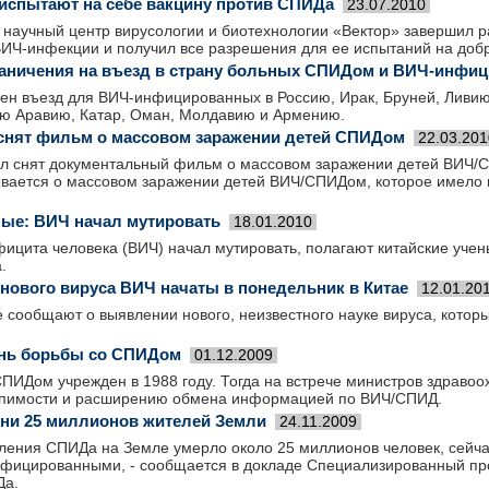
спытают на себе вакцину против СПИДа
23.07.2010
 научный центр вирусологии и биотехнологии «Вектор» завершил р
ВИЧ-инфекции и получил все разрешения для ее испытаний на доб
раничения на въезд в страну больных СПИДом и ВИЧ-инфи
щен въезд для ВИЧ-инфицированных в Россию, Ирак, Бруней, Ливи
ю Аравию, Катар, Оман, Молдавию и Армению.
 снят фильм о массовом заражении детей СПИДом
22.03.201
ыл снят документальный фильм о массовом заражении детей ВИЧ/
вается о массовом заражении детей ВИЧ/СПИДом, которое имело м
ные: ВИЧ начал мутировать
18.01.2010
ицита человека (ВИЧ) начал мутировать, полагают китайские учен
.
нового вируса ВИЧ начаты в понедельник в Китае
12.01.20
 сообщают о выявлении нового, неизвестного науке вируса, котор
нь борьбы со СПИДом
01.12.2009
ПИДом учрежден в 1988 году. Тогда на встрече министров здраво
рпимости и расширению обмена информацией по ВИЧ/СПИД.
ни 25 миллионов жителей Земли
24.11.2009
ления СПИДа на Земле умерло около 25 миллионов человек, сейча
фицированными, - сообщается в докладе Специализированный п
Да.