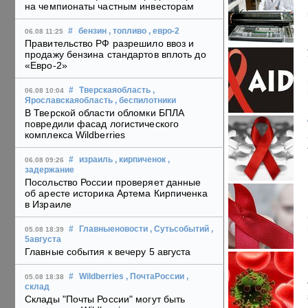
на чемпионаты частным инвесторам
#
бензин
, топливо
, евро-2
06.08 11:25
Правительство РФ разрешило ввоз и
продажу бензина стандартов вплоть до
«Евро-2»
#
Тверскаяобласть
,
06.08 10:04
Ярославскаяобласть
, беспилотники
В Тверской области обломки БПЛА
повредили фасад логистического
комплекса Wildberries
#
израиль
, кирпиченок
,
06.08 09:26
задержание
Посольство России проверяет данные
об аресте историка Артема Кирпиченка
в Израиле
#
Главныеновости
, Сутьсобытий
,
05.08 18:39
5августа
Главные события к вечеру 5 августа
#
Wildberries
, ПочтаРоссии
,
05.08 18:38
склад
Склады "Почты России" могут быть