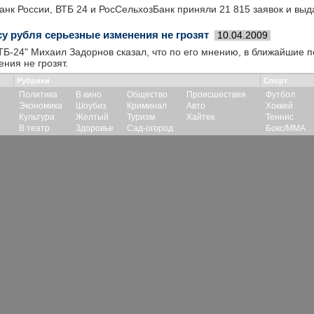
нк России, ВТБ 24 и РосСельхозБанк приняли 21 815 заявок и выд
су рубля серьезные изменения не грозят
10.04.2009
ТБ-24" Михаил Задорнов сказал, что по его мнению, в ближайшие п
ния не грозят.
Рубрики
Спорт
Политика
В кино
Общество
Происшествия
Футбол
Экономика
Шоубиз
Криминал
Авто
Хоккей
Культура
Желтый
Туризм
Хайтек
Теннис
В театр
Здоровье
Сад-огород
Бокс/ММА