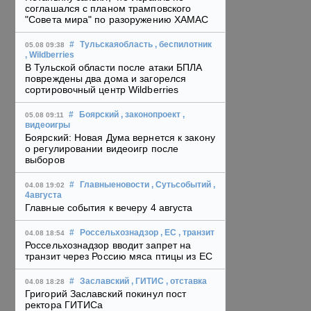
соглашался с планом трамповского
"Совета мира" по разоружению ХАМАС
#
Тульскаяобласть
, беспилотник
05.08 09:38
, Wildberries
В Тульской области после атаки БПЛА
повреждены два дома и загорелся
сортировочный центр Wildberries
#
Боярский
, законопроект
,
05.08 09:11
видеоигры
Боярский: Новая Дума вернется к закону
о регулировании видеоигр после
выборов
#
Главныеновости
, Сутьсобытий
,
04.08 19:02
4августа
Главные события к вечеру 4 августа
#
Россельхознадзор
, ЕС
, транзит
04.08 18:54
Россельхознадзор вводит запрет на
транзит через Россию мяса птицы из ЕС
#
Заславский
, ГИТИС
, отставка
04.08 18:28
Григорий Заславский покинул пост
ректора ГИТИСа