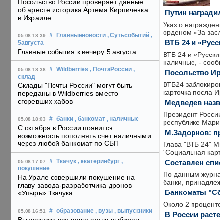
Посольство России проверяет данные
об аресте историка Артема Кирпиченка
Путин наградил
в Израиле
Указ о награжде
орденом «За зас
#
Главныеновости
, Сутьсобытий
,
05.08 18:39
ВТБ 24 и «Рус
5августа
Главные события к вечеру 5 августа
ВТБ 24 и «Русски
наличные, - соо
#
Wildberries
, ПочтаРоссии
,
05.08 18:38
Посольство Ир
склад
ВТБ24 заблокиров
Склады "Почты России" могут быть
карточка посла И
переданы в Wildberries вместо
сгоревших хабов
Медведев назв
Президент Росси
#
банки
, банкомат
, наличные
05.08 18:03
республике Мари
С октября в России появится
М.Задорнов: п
возможность пополнять счет наличными
через любой банкомат по СБП
Глава "ВТБ 24" М
"Социальная карт
Составлен спи
#
Ткачук
, екатеринбург
,
05.08 17:07
покушение
По данным журнал
На Урале совершили покушение на
банки, принадлеж
главу завода-разработчика дронов
Банкоматы "Сб
«Упырь» Ткачука
Около 2 процент
#
образование
, вузы
, выпускники
05.08 16:51
В России раст
Выпускники все чаще стали выбирать