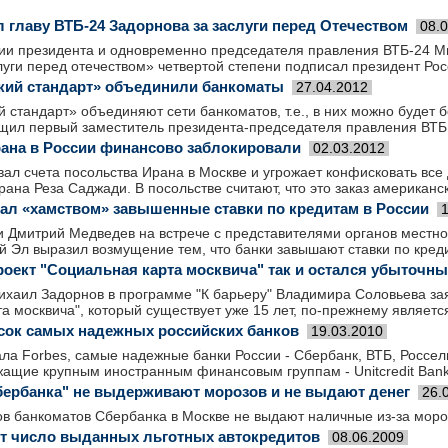
 главу ВТБ-24 Задорнова за заслуги перед Отечеством
08.
нии президента и одновременно председателя правления ВТБ-24 
луги перед отечеством» четвертой степени подписал президент Ро
ский стандарт» объединили банкоматы
27.04.2012
й стандарт» объединяют сети банкоматов, т.е., в них можно будет
бщил первый заместитель президента-председателя правления ВТБ
ана в России финансово заблокировали
02.03.2012
ал счета посольства Ирана в Москве и угрожает конфисковать все 
рана Реза Саджади. В посольстве считают, что это заказ американс
ал «хамством» завышенные ставки по кредитам в России
и Дмитрий Медведев на встрече с представителями органов местно
й Эл выразил возмущение тем, что банки завышают ставки по кред
роект "Социальная карта москвича" так и остался убыточн
ихаил Задорнов в программе "К барьеру" Владимира Соловьева зая
а москвича", который существует уже 15 лет, по-прежнему являет
сок самых надежных российских банков
19.03.2010
а Forbes, самые надежные банки России - Сбербанк, ВТБ, Россель
ащие крупным иностранным финансовым группам - Unitcredit Bank, R
ербанка" не выдерживают морозов и не выдают денег
26.
ов банкоматов Сбербанка в Москве не выдают наличные из-за моро
ет число выданных льготных автокредитов
08.06.2009