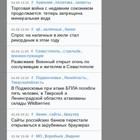
#
Армения
, политика
, запреты
04.08 13:10
Торговая война с недавним союзником
продолжается: теперь запрещена
минеральная вода
#
цб
, наличные
, банки
04.08 12:00
Спрос на наличные в июле стал
рекордным в этом году
#
Севастополь
, стрельба
,
04.08 11:05
военнослужащие
Развожаев: Военный открыл огонь по
сослуживцам и жителям в Севастополе
#
Подмосковье
, Ленобласть
,
04.08 10:20
Тверскаяобласть
В Подмосковье при атаке БПЛА погибли
пять человек, в Тверской и
Ленинградской областях атакованы
склады Wildberries
#
банки
, сайты
, браузер
04.08 09:31
Сайты российских банков перестали
открываться в зарубежных браузерах
#
МО
, Воробьев
, Видное
03.08 19:08