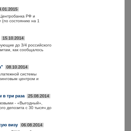
4.01.2015
 Центробанка РФ и
 (по состоянию на 1
15.10.2014
ующие до 3/4 российского
зитам, как сообщалось
а"
08.10.2014
 платежной системы
ринговым центром и
 в три раза
25.08.2014
азовыми - «Выгодный»,
о депозита с 30 тысяч до
кую визу
06.08.2014