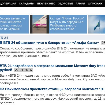
ЦОПЕРАЦИЯ
СКАНДАЛЫ
ШОУ-БИЗНЕС
ЗДОРОВЬЕ
АРМИЯ
ШПИОНАЖ
У
бороны заявило о
Склады "Почты России"
жении объектов
могут быть переданы в
 логистических
Wildberries вместо
ов на Украине
сгоревших хабов
ТБ 24
В ВТБ 24 объяснили «иск о банкротстве» «Альфа-банка»
0
Согласно сообщению пресс-службы ВТБ 24, компания не подавала 
требованием признать "Альфа-банк" банкротом. В банке пояснили, 
произошла техническая ошибка.
ВТБ 24 потребовал с оператора магазинов Moscow duty fre
рублей
27.01.2016
Банк «ВТБ 24» подал иск на миллиард рублей к компании ЗАО «Аэ
магазинов беспошлинной торговли Moscow duty free. Суть искового
сообщается.
На Нахимовском проспекте столицы взорвали банкомат "В
На юго-западе Москвы сегодня около 4:30 утра неизвестные взорв
"ВТБ24", расположенного по адресу: Нахимовский проспект, д. 11, к
деньгами.