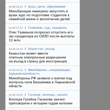
#
вузы
, дети
, образование
04.08 18:13
Минобрнауки намерено запустить в
вузах курс по подготовке студентов к
семейной жизни и воспитанию детей
#
Газманов
, суд
, скандалы
04.08 17:27
Олег Газманов попросил отпустить его
экс-продюсера из СИЗО после выплаты
12 млн
#
Казахстан
, въезд
04.08 16:10
Казахстан может ввести
платные электронные разрешения
на въезд в страну для иностранцев
#
Минобороны
, спецоперация
,
04.08 15:12
Харьковскаяобласть
Минобороны РФ заявило о взятии под
контроль села Бакшеевка в Харьковской
области
#
Гасанов
, блогеры
, налоги
04.08 15:03
Блогера Гусейна Гасанова заочно
приговорили к четырем годам колонии