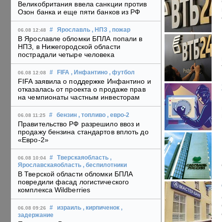
Великобритания ввела санкции против
Озон банка и еще пяти банков из РФ
#
Ярославль
, НПЗ
, пожар
06.08 12:48
В Ярославле обломки БПЛА попали в
НПЗ, в Нижегородской области
пострадали четыре человека
#
FIFA
, Инфантино
, футбол
06.08 12:08
FIFA заявила о поддержке Инфантино и
отказалась от проекта о продаже прав
на чемпионаты частным инвесторам
#
бензин
, топливо
, евро-2
06.08 11:25
Правительство РФ разрешило ввоз и
продажу бензина стандартов вплоть до
«Евро-2»
#
Тверскаяобласть
,
06.08 10:04
Ярославскаяобласть
, беспилотники
В Тверской области обломки БПЛА
повредили фасад логистического
комплекса Wildberries
#
израиль
, кирпиченок
,
06.08 09:26
задержание