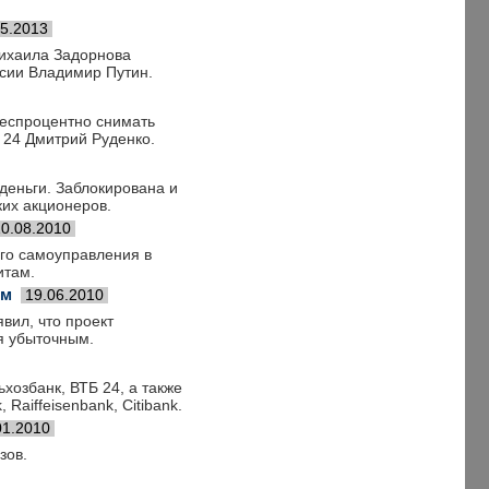
05.2013
Михаила Задорнова
ссии Владимир Путин.
 беспроцентно снимать
 24 Дмитрий Руденко.
деньги. Заблокирована и
ких акционеров.
10.08.2010
го самоуправления в
итам.
ым
19.06.2010
вил, что проект
ся убыточным.
хозбанк, ВТБ 24, а также
aiffeisenbank, Citibank.
01.2010
зов.