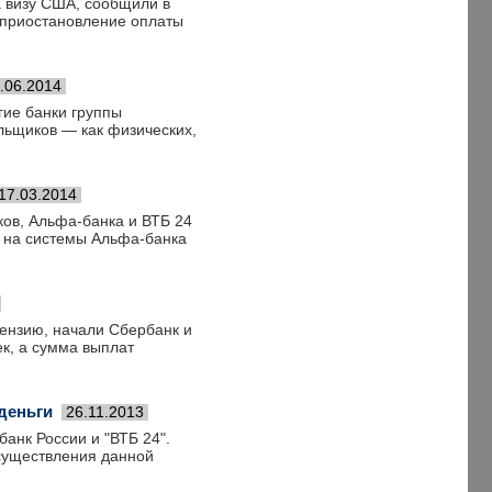
а визу США, сообщили в
о приостановление оплаты
.06.2014
гие банки группы
льщиков — как физических,
17.03.2014
ков, Альфа-банка и ВТБ 24
и на системы Альфа-банка
ензию, начали Сбербанк и
ек, а сумма выплат
деньги
26.11.2013
анк России и "ВТБ 24".
осуществления данной