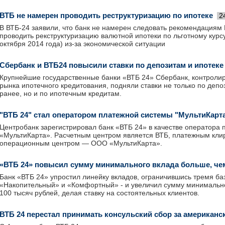
ВТБ не намерен проводить реструктуризацию по ипотеке
2
В ВТБ-24 заявили, что банк не намерен следовать рекомендациям
проводить рекструктуризацию валютной ипотеки по льготному курсу
октября 2014 года) из-за экономической ситуации
Сбербанк и ВТБ24 повысили ставки по депозитам и ипотеке
Крупнейшие государственные банки «ВТБ 24» Сбербанк, контролир
рынка ипотечного кредитования, подняли ставки не только по депо
ранее, но и по ипотечным кредитам.
"ВТБ 24" стал оператором платежной системы "МультиКарт
Центробанк зарегистрировал банк «ВТБ 24» в качестве оператора
«МультиКарта». Расчетным центром является ВТБ, платежным кли
операционным центром — ООО «МультиКарта».
«ВТБ 24» повысил сумму минимального вклада больше, чем
Банк «ВТБ 24» упростил линейку вкладов, ограничившись тремя б
«Накопительный» и «Комфортный» - и увеличил сумму минимальног
100 тысяч рублей, делая ставку на состоятельных клиентов.
ВТБ 24 перестал принимать консульский сбор за американс