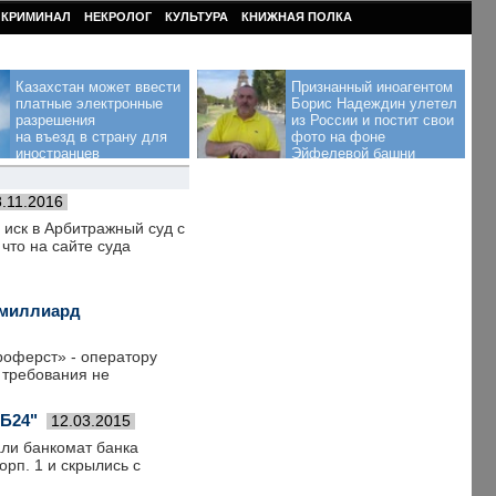
КРИМИНАЛ
НЕКРОЛОГ
КУЛЬТУРА
КНИЖНАЯ ПОЛКА
Казахстан может ввести
Признанный иноагентом
платные электронные
Борис Надеждин улетел
разрешения
из России и постит свои
на въезд в страну для
фото на фоне
иностранцев
Эйфелевой башни
8.11.2016
иск в Арбитражный суд с
что на сайте суда
e миллиард
роферст» - оператору
 требования не
ТБ24"
12.03.2015
али банкомат банка
орп. 1 и скрылись с