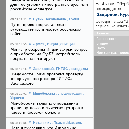
На 4 июня Сберба
для поступления иностранные вузы или
автокредитов.
российские колледжи
Задорнов: Кур
#
Путин
, назначение
, армия
05.08 16:21
Сегодня глава "В
Путин провел перестановки в
серьезные измене
руководстве группировок российских
Новости
войск
Все новости
В мире
#
Армия
, Индия
, авиация
05.08 13:55
Фото
Министр обороны Индии закрыл вопрос
Новости партнеров
о приобретении Су-57: истребитель
покупать не планируют
#
Заславский
, ГИТИС
, скандалы
05.08 12:16
"Ведомости": МВД проводит проверку
теперь уже экс-ректора ГИТИСа
Заславского
#
Минобороны
, спецоперация
,
05.08 10:01
Украина
Минобороны заявило о поражении
транспортно-логистических центров в
Киеве и Киевской области
#
Нетаньяху
, Трамп
, Израиль
05.08 09:55
Нетаньяху заявил, что Израиль не