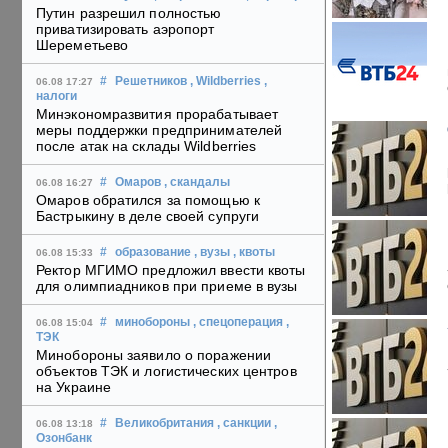
Путин разрешил полностью
приватизировать аэропорт
Шереметьево
#
Решетников
, Wildberries
,
06.08 17:27
налоги
Минэкономразвития прорабатывает
меры поддержки предпринимателей
после атак на склады Wildberries
#
Омаров
, скандалы
06.08 16:27
Омаров обратился за помощью к
Бастрыкину в деле своей супруги
#
образование
, вузы
, квоты
06.08 15:33
Ректор МГИМО предложил ввести квоты
для олимпиадников при приеме в вузы
#
минобороны
, спецоперация
,
06.08 15:04
ТЭК
Минобороны заявило о поражении
объектов ТЭК и логистических центров
на Украине
#
Великобритания
, санкции
,
06.08 13:18
Озонбанк