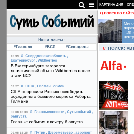
КАРТИНА ДНЯ
СПЕ
ПОИСК ПО САЙТ
Мино
пора
ТЭК и
центр
Наши ленты:
#Главная
#ВСЯ
#Скандалы
//
ПОИСК: #В
#
Свердловскаяобласть
,
10:39
Екатеринбург
, Wildberries
В Екатеринбурге загорелся
логистический объект Wildberries после
атаки ВСУ
#
США
, Гилман
, обмен
09:27
США попросили Россию освободить
осужденного бывшего морпеха Роберта
Гилмана
#
Главныеновости
, Сутьсобытий
,
06.08 18:33
6августа
Главные события к вечеру 6 августа
#
Путин
, Шереметьево
, аэропорт
06.08 18:25