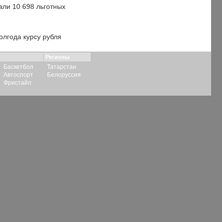
али 10 698 льготных
олгода курсу рубля
Регионы
Баскетбол
Татарстан
Автоспорт
Белоруссия
Фристайл