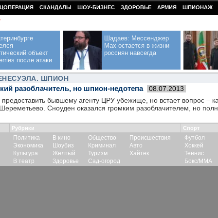
ЦОПЕРАЦИЯ
СКАНДАЛЫ
ШОУ-БИЗНЕС
ЗДОРОВЬЕ
АРМИЯ
ШПИОНАЖ
У
теринбурге
Шадаев: Мессенджер
елся
Max остается в жизни
тический объект
россиян навсегда
erries после атаки
ЕНЕСУЭЛА. ШПИОН
мкий разоблачитель, но шпион-недотепа
08.07.2013
 предоставить бывшему агенту ЦРУ убежище, но встает вопрос – ка
 Шереметьево. Сноуден оказался громким разоблачителем, но пол
Рубрики
Спорт
Политика
В кино
Общество
Происшествия
Футбол
Экономика
Шоубиз
Криминал
Авто
Хоккей
Культура
Желтый
Туризм
Хайтек
Теннис
В театр
Здоровье
Сад-огород
Бокс/ММА