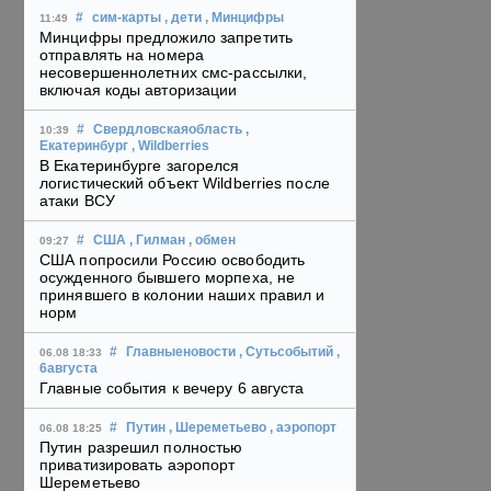
#
сим-карты
, дети
, Минцифры
11:49
Минцифры предложило запретить
отправлять на номера
несовершеннолетних смс-рассылки,
включая коды авторизации
#
Свердловскаяобласть
,
10:39
Екатеринбург
, Wildberries
В Екатеринбурге загорелся
логистический объект Wildberries после
атаки ВСУ
#
США
, Гилман
, обмен
09:27
США попросили Россию освободить
осужденного бывшего морпеха, не
принявшего в колонии наших правил и
норм
#
Главныеновости
, Сутьсобытий
,
06.08 18:33
6августа
Главные события к вечеру 6 августа
#
Путин
, Шереметьево
, аэропорт
06.08 18:25
Путин разрешил полностью
приватизировать аэропорт
Шереметьево