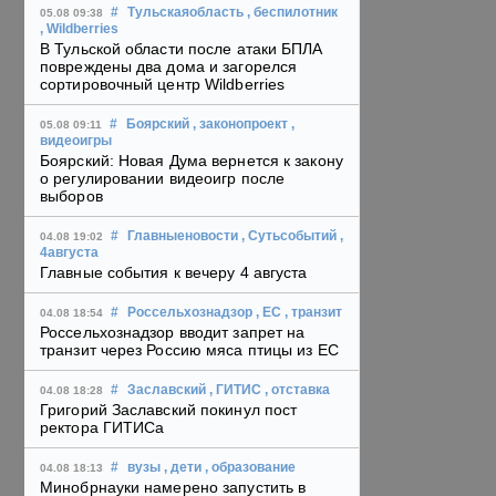
#
Тульскаяобласть
, беспилотник
05.08 09:38
, Wildberries
В Тульской области после атаки БПЛА
повреждены два дома и загорелся
сортировочный центр Wildberries
#
Боярский
, законопроект
,
05.08 09:11
видеоигры
Боярский: Новая Дума вернется к закону
о регулировании видеоигр после
выборов
#
Главныеновости
, Сутьсобытий
,
04.08 19:02
4августа
Главные события к вечеру 4 августа
#
Россельхознадзор
, ЕС
, транзит
04.08 18:54
Россельхознадзор вводит запрет на
транзит через Россию мяса птицы из ЕС
#
Заславский
, ГИТИС
, отставка
04.08 18:28
Григорий Заславский покинул пост
ректора ГИТИСа
#
вузы
, дети
, образование
04.08 18:13
Минобрнауки намерено запустить в