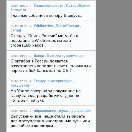
#
Главныеновости
, Сутьсобытий
,
05.08 18:39
5августа
Главные события к вечеру 5 августа
#
Wildberries
, ПочтаРоссии
,
05.08 18:38
склад
Склады "Почты России" могут быть
переданы в Wildberries вместо
сгоревших хабов
#
банки
, банкомат
, наличные
05.08 18:03
С октября в России появится
возможность пополнять счет наличными
через любой банкомат по СБП
#
Ткачук
, екатеринбург
,
05.08 17:07
покушение
На Урале совершили покушение на
главу завода-разработчика дронов
«Упырь» Ткачука
#
образование
, вузы
, выпускники
05.08 16:51
Выпускники все чаще стали выбирать
для поступления иностранные вузы или
российские колледжи