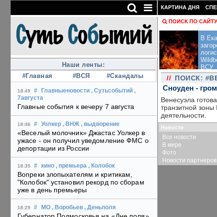
КАРТИНА ДНЯ
СПЕ
ПОИСК ПО САЙТ
В Ека
загор
логис
Wildb
Наши ленты:
ВСУ
#Главная
#ВСЯ
#Скандалы
//
ПОИСК: #В
Сноуден - гро
#
Главныеновости
, Сутьсобытий
,
18:49
7августа
Венесуэла готова
Главные события к вечеру 7 августа
транзитной зоны
деятельности.
#
Уолкер
, ВНЖ
, выдворение
18:46
Новости
«Веселый молочник» Джастас Уолкер в
Все новости
ужасе - он получил уведомление ФМС о
В мире
депортации из России
Фото
Новости партнеров
#
кино
, премьера
, Колобок
18:35
Вопреки злопыхателям и критикам,
"Колобок" установил рекорд по сборам
уже в день премьеры
#
МО
, Воробьев
, Деньполя
18:29
Губернатор Подмосковья на «Дне поля»