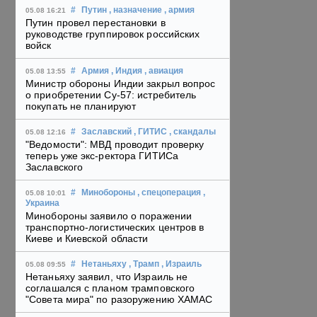
#
Путин
, назначение
, армия
05.08 16:21
Путин провел перестановки в
руководстве группировок российских
войск
#
Армия
, Индия
, авиация
05.08 13:55
Министр обороны Индии закрыл вопрос
о приобретении Су-57: истребитель
покупать не планируют
#
Заславский
, ГИТИС
, скандалы
05.08 12:16
"Ведомости": МВД проводит проверку
теперь уже экс-ректора ГИТИСа
Заславского
#
Минобороны
, спецоперация
,
05.08 10:01
Украина
Минобороны заявило о поражении
транспортно-логистических центров в
Киеве и Киевской области
#
Нетаньяху
, Трамп
, Израиль
05.08 09:55
Нетаньяху заявил, что Израиль не
соглашался с планом трамповского
"Совета мира" по разоружению ХАМАС