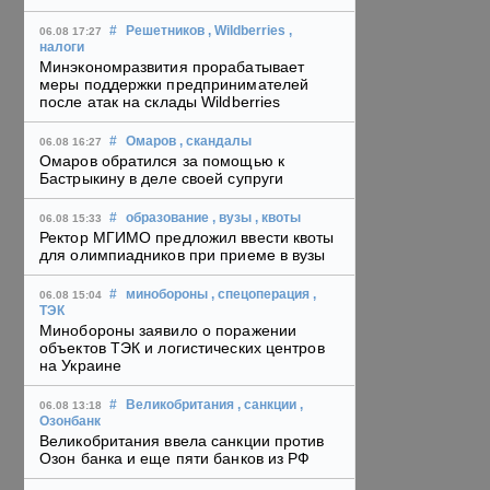
#
Решетников
, Wildberries
,
06.08 17:27
налоги
Минэкономразвития прорабатывает
меры поддержки предпринимателей
после атак на склады Wildberries
#
Омаров
, скандалы
06.08 16:27
Омаров обратился за помощью к
Бастрыкину в деле своей супруги
#
образование
, вузы
, квоты
06.08 15:33
Ректор МГИМО предложил ввести квоты
для олимпиадников при приеме в вузы
#
минобороны
, спецоперация
,
06.08 15:04
ТЭК
Минобороны заявило о поражении
объектов ТЭК и логистических центров
на Украине
#
Великобритания
, санкции
,
06.08 13:18
Озонбанк
Великобритания ввела санкции против
Озон банка и еще пяти банков из РФ