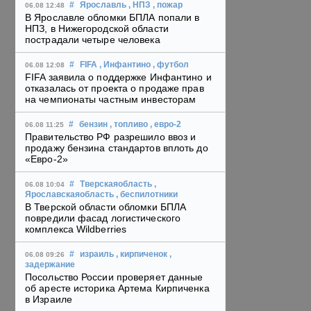
#
Ярославль
, НПЗ
, пожар
06.08 12:48
В Ярославле обломки БПЛА попали в
НПЗ, в Нижегородской области
пострадали четыре человека
#
FIFA
, Инфантино
, футбол
06.08 12:08
FIFA заявила о поддержке Инфантино и
отказалась от проекта о продаже прав
на чемпионаты частным инвесторам
#
бензин
, топливо
, евро-2
06.08 11:25
Правительство РФ разрешило ввоз и
продажу бензина стандартов вплоть до
«Евро-2»
#
Тверскаяобласть
,
06.08 10:04
Ярославскаяобласть
, беспилотники
В Тверской области обломки БПЛА
повредили фасад логистического
комплекса Wildberries
#
израиль
, кирпиченок
,
06.08 09:26
задержание
Посольство России проверяет данные
об аресте историка Артема Кирпиченка
в Израиле