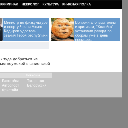
КРИМИНАЛ
НЕКРОЛОГ
КУЛЬТУРА
КНИЖНАЯ ПОЛКА
Министр по физкультуре
Вопреки злопыхателям
и спорту Чечни Ахмат
и критикам, "Колобок"
Кадыров удостоен
установил рекорд по
звания Героя республики
сборам уже в день
премьеры
к туда добраться из
ным неумехой в шпионской
Регионы
Баскетбол
Татарстан
Автоспорт
Белоруссия
Фристайл