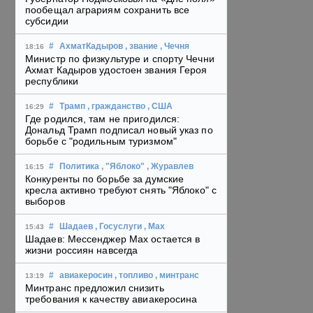
пообещал аграриям сохранить все
субсидии
#
АхматКадыров
, звание
, Чечня
18:16
Министр по физкультуре и спорту Чечни
Ахмат Кадыров удостоен звания Героя
республики
#
Трамп
, гражданство
, США
16:29
Где родился, там не пригодился:
Дональд Трамп подписал новый указ по
борьбе с "родильным туризмом"
#
Политика
, "Яблоко"
, Журавлев
16:15
Конкуренты по борьбе за думские
кресла активно требуют снять "Яблоко" с
выборов
#
Шадаев
, Госуслуги
, Max
15:43
Шадаев: Мессенджер Max остается в
жизни россиян навсегда
#
авиакеросин
, топливо
, минтранс
13:19
Минтранс предложил снизить
требования к качеству авиакеросина