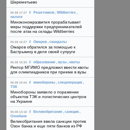
Шереметьево
#
Решетников
, Wildberries
,
06.08 17:27
налоги
Минэкономразвития прорабатывает
меры поддержки предпринимателей
после атак на склады Wildberries
#
Омаров
, скандалы
06.08 16:27
Омаров обратился за помощью к
Бастрыкину в деле своей супруги
#
образование
, вузы
, квоты
06.08 15:33
Ректор МГИМО предложил ввести квоты
для олимпиадников при приеме в вузы
#
минобороны
, спецоперация
,
06.08 15:04
ТЭК
Минобороны заявило о поражении
объектов ТЭК и логистических центров
на Украине
#
Великобритания
, санкции
,
06.08 13:18
Озонбанк
Великобритания ввела санкции против
Озон банка и еще пяти банков из РФ