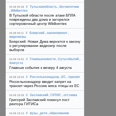
#
Тульскаяобласть
, беспилотник
05.08 09:38
, Wildberries
В Тульской области после атаки БПЛА
повреждены два дома и загорелся
сортировочный центр Wildberries
#
Боярский
, законопроект
,
05.08 09:11
видеоигры
Боярский: Новая Дума вернется к закону
о регулировании видеоигр после
выборов
#
Главныеновости
, Сутьсобытий
,
04.08 19:02
4августа
Главные события к вечеру 4 августа
#
Россельхознадзор
, ЕС
, транзит
04.08 18:54
Россельхознадзор вводит запрет на
транзит через Россию мяса птицы из ЕС
#
Заславский
, ГИТИС
, отставка
04.08 18:28
Григорий Заславский покинул пост
ректора ГИТИСа
#
вузы
, дети
, образование
04.08 18:13