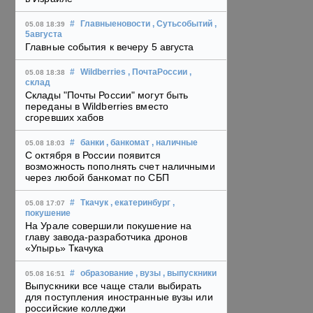
#
Главныеновости
, Сутьсобытий
,
05.08 18:39
5августа
Главные события к вечеру 5 августа
#
Wildberries
, ПочтаРоссии
,
05.08 18:38
склад
Склады "Почты России" могут быть
переданы в Wildberries вместо
сгоревших хабов
#
банки
, банкомат
, наличные
05.08 18:03
С октября в России появится
возможность пополнять счет наличными
через любой банкомат по СБП
#
Ткачук
, екатеринбург
,
05.08 17:07
покушение
На Урале совершили покушение на
главу завода-разработчика дронов
«Упырь» Ткачука
#
образование
, вузы
, выпускники
05.08 16:51
Выпускники все чаще стали выбирать
для поступления иностранные вузы или
российские колледжи