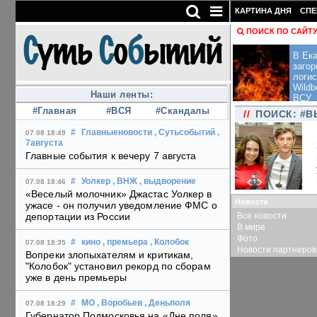
КАРТИНА ДНЯ
СПЕ
ПОИСК ПО САЙТ
В Ека
загор
логис
Wildb
Наши ленты:
ВСУ
#Главная
#ВСЯ
#Скандалы
//
ПОИСК: #В
#
Главныеновости
, Сутьсобытий
,
07.08 18:49
7августа
Главные события к вечеру 7 августа
#
Уолкер
, ВНЖ
, выдворение
07.08 18:46
«Веселый молочник» Джастас Уолкер в
Новости
ужасе - он получил уведомление ФМС о
Все новости
депортации из России
В мире
Фото
#
кино
, премьера
, Колобок
07.08 18:35
Новости партнеров
Вопреки злопыхателям и критикам,
"Колобок" установил рекорд по сборам
уже в день премьеры
#
МО
, Воробьев
, Деньполя
07.08 18:29
Губернатор Подмосковья на «Дне поля»