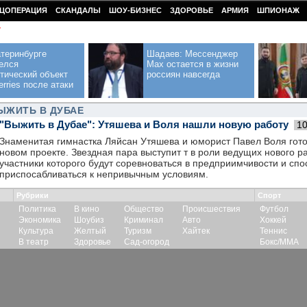
ЦОПЕРАЦИЯ
СКАНДАЛЫ
ШОУ-БИЗНЕС
ЗДОРОВЬЕ
АРМИЯ
ШПИОНАЖ
У
теринбурге
Шадаев: Мессенджер
елся
Max остается в жизни
тический объект
россиян навсегда
erries после атаки
ЫЖИТЬ В ДУБАЕ
"Выжить в Дубае": Утяшева и Воля нашли новую работу
10
Знаменитая гимнастка Ляйсан Утяшева и юморист Павел Воля гото
новом проекте. Звездная пара выступит т в роли ведущих нового р
участники которого будут соревноваться в предприимчивости и спо
приспосабливаться к непривычным условиям.
Рубрики
Спорт
Политика
В кино
Общество
Происшествия
Футбол
Экономика
Шоубиз
Криминал
Авто
Хоккей
Культура
Желтый
Туризм
Хайтек
Теннис
В театр
Здоровье
Сад-огород
Бокс/ММА