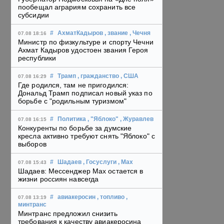
пообещал аграриям сохранить все
субсидии
#
АхматКадыров
, звание
, Чечня
07.08 18:16
Министр по физкультуре и спорту Чечни
Ахмат Кадыров удостоен звания Героя
республики
#
Трамп
, гражданство
, США
07.08 16:29
Где родился, там не пригодился:
Дональд Трамп подписал новый указ по
борьбе с "родильным туризмом"
#
Политика
, "Яблоко"
, Журавлев
07.08 16:15
Конкуренты по борьбе за думские
кресла активно требуют снять "Яблоко" с
выборов
#
Шадаев
, Госуслуги
, Max
07.08 15:43
Шадаев: Мессенджер Max остается в
жизни россиян навсегда
#
авиакеросин
, топливо
,
07.08 13:19
минтранс
Минтранс предложил снизить
требования к качеству авиакеросина