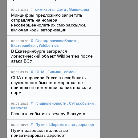
#
сим-карты
, дети
, Минцифры
07.08 11:49
Минцифры предложило запретить
отправлять на номера
несовершеннолетних смс-рассылки,
включая коды авторизации
#
Свердловскаяобласть
,
07.08 10:39
Екатеринбург
, Wildberries
В Екатеринбурге загорелся
логистический объект Wildberries после
атаки ВСУ
#
США
, Гилман
, обмен
07.08 09:27
США попросили Россию освободить
осужденного бывшего морпеха, не
принявшего в колонии наших правил и
норм
#
Главныеновости
, Сутьсобытий
,
06.08 18:33
6августа
Главные события к вечеру 6 августа
#
Путин
, Шереметьево
, аэропорт
06.08 18:25
Путин разрешил полностью
приватизировать аэропорт