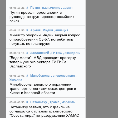
#
Путин
, назначение
, армия
05.08 16:21
Путин провел перестановки в
руководстве группировок российских
войск
#
Армия
, Индия
, авиация
05.08 13:55
Министр обороны Индии закрыл вопрос
о приобретении Су-57: истребитель
покупать не планируют
#
Заславский
, ГИТИС
, скандалы
05.08 12:16
"Ведомости": МВД проводит проверку
теперь уже экс-ректора ГИТИСа
Заславского
#
Минобороны
, спецоперация
,
05.08 10:01
Украина
Минобороны заявило о поражении
транспортно-логистических центров в
Киеве и Киевской области
#
Нетаньяху
, Трамп
, Израиль
05.08 09:55
Нетаньяху заявил, что Израиль не
соглашался с планом трамповского
"Совета мира" по разоружению ХАМАС