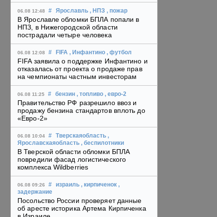
#
Ярославль
, НПЗ
, пожар
06.08 12:48
В Ярославле обломки БПЛА попали в
НПЗ, в Нижегородской области
пострадали четыре человека
#
FIFA
, Инфантино
, футбол
06.08 12:08
FIFA заявила о поддержке Инфантино и
отказалась от проекта о продаже прав
на чемпионаты частным инвесторам
#
бензин
, топливо
, евро-2
06.08 11:25
Правительство РФ разрешило ввоз и
продажу бензина стандартов вплоть до
«Евро-2»
#
Тверскаяобласть
,
06.08 10:04
Ярославскаяобласть
, беспилотники
В Тверской области обломки БПЛА
повредили фасад логистического
комплекса Wildberries
#
израиль
, кирпиченок
,
06.08 09:26
задержание
Посольство России проверяет данные
об аресте историка Артема Кирпиченка
в Израиле