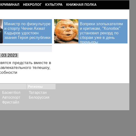
КРИМИНАЛ
НЕКРОЛОГ
КУЛЬТУРА
КНИЖНАЯ ПОЛКА
Министр по физкультуре
Вопреки злопыхателям
и спорту Чечни Ахмат
и критикам, "Колобок"
Кадыров удостоен
установил рекорд по
звания Героя республики
сборам уже в день
премьеры
.03.2023
вятся предстать вместе в
азвлекательного телешоу,
собности
Регионы
Баскетбол
Татарстан
Автоспорт
Белоруссия
Фристайл