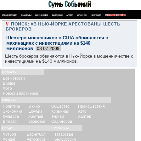
СПЕЦОПЕРАЦИЯ
СКАНДАЛЫ
ШОУ-БИЗНЕС
ЗДОРОВЬЕ
АРМИЯ
ШПИОНАЖ
НЕКРОЛОГ
ПОИСК ПО САЙТУ
//
ПОИСК: #В НЬЮ-ЙОРКЕ АРЕСТОВАНЫ ШЕСТЬ
БРОКЕРОВ
Шестеро мошенников в США обвиняются в
махинациях с инвестициями на $140
миллионов
08.07.2009
Шесть брокеров обвиняются в Нью-Йорке в мошенничестве с
инвестициями на $140 миллионов.
Новости
Все новости
В мире
Фото
Новости партнеров
Рубрики
Политика
В кино
Общество
Происшествия
Экономика
Шоубиз
Криминал
Авто
Культура
Желтый
Туризм
Хайтек
В театр
Здоровье
Сад-огород
Спорт
Регионы
Футбол
Баскетбол
Татарстан
Хоккей
Автоспорт
Белоруссия