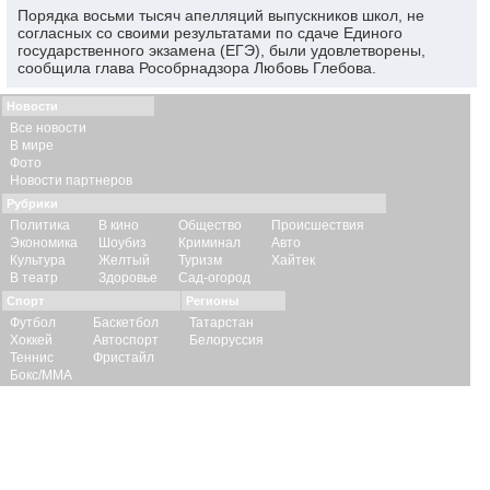
Порядка восьми тысяч апелляций выпускников школ, не
согласных со своими результатами по сдаче Единого
государственного экзамена (ЕГЭ), были удовлетворены,
сообщила глава Рособрнадзора Любовь Глебова.
Новости
Все новости
В мире
Фото
Новости партнеров
Рубрики
Политика
В кино
Общество
Происшествия
Экономика
Шоубиз
Криминал
Авто
Культура
Желтый
Туризм
Хайтек
В театр
Здоровье
Сад-огород
Спорт
Регионы
Футбол
Баскетбол
Татарстан
Хоккей
Автоспорт
Белоруссия
Теннис
Фристайл
Бокс/ММА