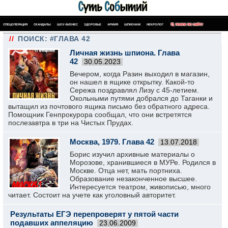
СПЕЦОПЕРАЦИЯ
СКАНДАЛЫ
ШОУ-БИЗНЕС
ЗДОРОВЬЕ
АРМИЯ
ШПИОНАЖ
НЕКРОЛОГ
ПОИСК ПО САЙТУ
//
ПОИСК: #ГЛАВА 42
Личная жизнь шпиона. Глава
42
30.05.2023
Вечером, когда Разин выходил в магазин,
он нашел в ящике открытку. Какой-то
Сережа поздравлял Лизу с 45-летием.
Окольными путями добрался до Таганки и
вытащил из почтового ящика письмо без обратного адреса.
Помощник Генпрокурора сообщал, что они встретятся
послезавтра в три на Чистых Прудах.
Москва, 1979. Глава 42
13.07.2018
Борис изучил архивные материалы о
Морозове, хранившиеся в МУРе. Родился в
Москве. Отца нет, мать портниха.
Образование незаконченное высшее.
Интересуется театром, живописью, много
читает. Состоит на учете как уголовный авторитет.
Результаты ЕГЭ перепроверят у пятой части
подавших аппеляцию
23.06.2009