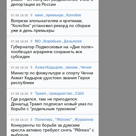
депортации из России
#
кино
, премьера
, Колобок
07.08 18:35
Вопреки злопыхателям и критикам,
"Колобок" установил рекорд по сборам
уже в день премьеры
#
МО
, Воробьев
, Деньполя
07.08 18:29
Губернатор Подмосковья на «Дне поля»
пообещал аграриям сохранить все
субсидии
#
АхматКадыров
, звание
, Чечня
07.08 18:16
Министр по физкультуре и спорту Чечни
Ахмат Кадыров удостоен звания Героя
республики
#
Трамп
, гражданство
, США
07.08 16:29
Где родился, там не пригодился:
Дональд Трамп подписал новый указ по
борьбе с "родильным туризмом"
#
Политика
, "Яблоко"
, Журавлев
07.08 16:15
Конкуренты по борьбе за думские
кресла активно требуют снять "Яблоко" с
выборов