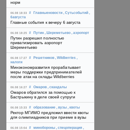
норм
#
Главныеновости
, Сутьсобытий
,
06.08 18:33
6августа
Главные события к вечеру 6 августа
#
Путин
, Шереметьево
, аэропорт
06.08 18:25
Путин разрешил полностью
приватизировать аэропорт
Шереметьево
#
Решетников
, Wildberries
,
06.08 17:27
налоги
Минэкономразвития прорабатывает
меры поддержки предпринимателей
после атак на склады Wildberries
#
Омаров
, скандалы
06.08 16:27
Омаров обратился за помощью к
Бастрыкину в деле своей супруги
#
образование
, вузы
, квоты
06.08 15:33
Ректор МГИМО предложил ввести квоты
для олимпиадников при приеме в вузы
#
минобороны
, спецоперация
,
06.08 15:04