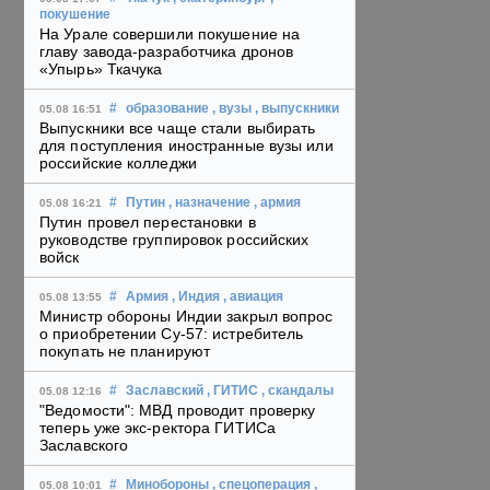
покушение
На Урале совершили покушение на
главу завода-разработчика дронов
«Упырь» Ткачука
#
образование
, вузы
, выпускники
05.08 16:51
Выпускники все чаще стали выбирать
для поступления иностранные вузы или
российские колледжи
#
Путин
, назначение
, армия
05.08 16:21
Путин провел перестановки в
руководстве группировок российских
войск
#
Армия
, Индия
, авиация
05.08 13:55
Министр обороны Индии закрыл вопрос
о приобретении Су-57: истребитель
покупать не планируют
#
Заславский
, ГИТИС
, скандалы
05.08 12:16
"Ведомости": МВД проводит проверку
теперь уже экс-ректора ГИТИСа
Заславского
#
Минобороны
, спецоперация
,
05.08 10:01