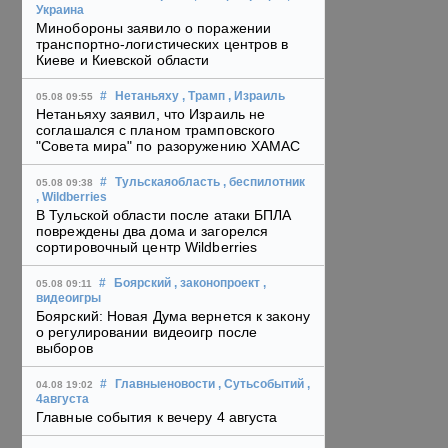
Украина
Минобороны заявило о поражении
транспортно-логистических центров в
Киеве и Киевской области
#
Нетаньяху
, Трамп
, Израиль
05.08 09:55
Нетаньяху заявил, что Израиль не
соглашался с планом трамповского
"Совета мира" по разоружению ХАМАС
#
Тульскаяобласть
, беспилотник
05.08 09:38
, Wildberries
В Тульской области после атаки БПЛА
повреждены два дома и загорелся
сортировочный центр Wildberries
#
Боярский
, законопроект
,
05.08 09:11
видеоигры
Боярский: Новая Дума вернется к закону
о регулировании видеоигр после
выборов
#
Главныеновости
, Сутьсобытий
,
04.08 19:02
4августа
Главные события к вечеру 4 августа