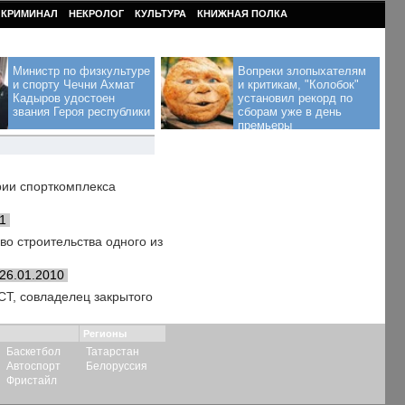
КРИМИНАЛ
НЕКРОЛОГ
КУЛЬТУРА
КНИЖНАЯ ПОЛКА
Министр по физкультуре
Вопреки злопыхателям
и спорту Чечни Ахмат
и критикам, "Колобок"
Кадыров удостоен
установил рекорд по
звания Героя республики
сборам уже в день
премьеры
рии спорткомплекса
1
о строительства одного из
26.01.2010
СТ, совладелец закрытого
Регионы
Баскетбол
Татарстан
Автоспорт
Белоруссия
Фристайл