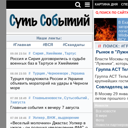
КАРТИНА ДНЯ
СПЕ
ПОИСК ПО САЙТ
В Ека
загор
логис
Wildb
Наши ленты:
ВСУ
#Главная
#ВСЯ
#Скандалы
//
ПОИСК: #Г
Рынок в "Лужн
#
Сирия
, Хмеймим
, Тартус
09.08 23:54
Россия и Сирия договорились о судьбе
Власти Москвы п
военных баз в Тартусе и Хмеймиме
"Лужники", кото
Группа АСТ Те
#
Турция
, Черноеморе
, Украина
08.08 23:55
Группа АСТ Тель
Турция предложила России и Украине
крупнейших гост
объявить мораторий на удары в Черном
Совладелец за
море
В Москву 29 янв
летом прошлого г
#
Главныеновости
, Сутьсобытий
,
07.08 18:49
7августа
Новости
Главные события к вечеру 7 августа
Все новости
В мире
#
Уолкер
, ВНЖ
, выдворение
07.08 18:46
Фото
«Веселый молочник» Джастас Уолкер в
Новости партнеров
ужасе - он получил уведомление ФМС о