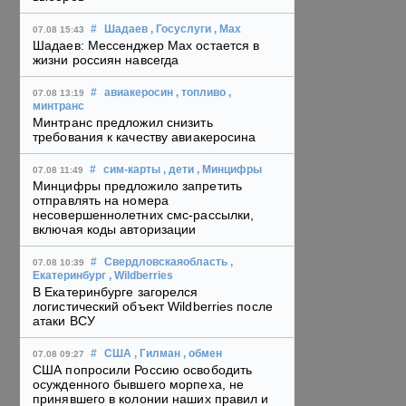
#
Шадаев
, Госуслуги
, Max
07.08 15:43
Шадаев: Мессенджер Max остается в
жизни россиян навсегда
#
авиакеросин
, топливо
,
07.08 13:19
минтранс
Минтранс предложил снизить
требования к качеству авиакеросина
#
сим-карты
, дети
, Минцифры
07.08 11:49
Минцифры предложило запретить
отправлять на номера
несовершеннолетних смс-рассылки,
включая коды авторизации
#
Свердловскаяобласть
,
07.08 10:39
Екатеринбург
, Wildberries
В Екатеринбурге загорелся
логистический объект Wildberries после
атаки ВСУ
#
США
, Гилман
, обмен
07.08 09:27
США попросили Россию освободить
осужденного бывшего морпеха, не
принявшего в колонии наших правил и