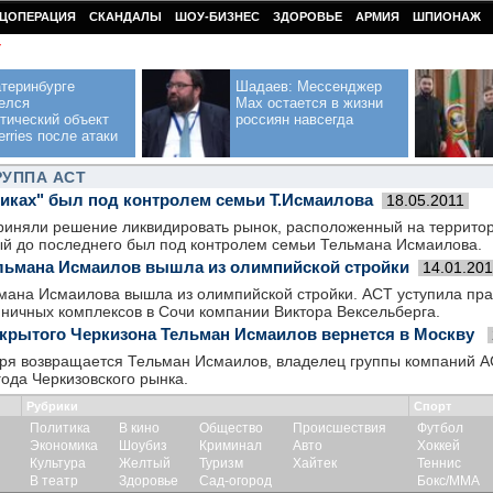
ЦОПЕРАЦИЯ
СКАНДАЛЫ
ШОУ-БИЗНЕС
ЗДОРОВЬЕ
АРМИЯ
ШПИОНАЖ
У
теринбурге
Шадаев: Мессенджер
елся
Max остается в жизни
тический объект
россиян навсегда
erries после атаки
РУППА АСТ
иках" был под контролем семьи Т.Исмаилова
18.05.2011
риняли решение ликвидировать рынок, расположенный на террито
рый до последнего был под контролем семьи Тельмана Исмаилова.
льмана Исмаилов вышла из олимпийской стройки
14.01.201
мана Исмаилова вышла из олимпийской стройки. АСТ уступила прав
иничных комплексов в Сочи компании Виктора Вексельберга.
крытого Черкизона Тельман Исмаилов вернется в Москву
аря возвращается Тельман Исмаилов, владелец группы компаний А
ода Черкизовского рынка.
Рубрики
Спорт
Политика
В кино
Общество
Происшествия
Футбол
Экономика
Шоубиз
Криминал
Авто
Хоккей
Культура
Желтый
Туризм
Хайтек
Теннис
В театр
Здоровье
Сад-огород
Бокс/ММА