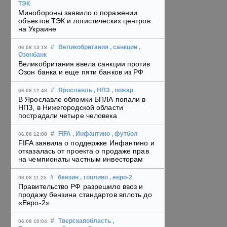
ТЭК
Минобороны заявило о поражении
объектов ТЭК и логистических центров
на Украине
#
Великобритания
, санкции
,
06.08 13:18
Озонбанк
Великобритания ввела санкции против
Озон банка и еще пяти банков из РФ
#
Ярославль
, НПЗ
, пожар
06.08 12:48
В Ярославле обломки БПЛА попали в
НПЗ, в Нижегородской области
пострадали четыре человека
#
FIFA
, Инфантино
, футбол
06.08 12:08
FIFA заявила о поддержке Инфантино и
отказалась от проекта о продаже прав
на чемпионаты частным инвесторам
#
бензин
, топливо
, евро-2
06.08 11:25
Правительство РФ разрешило ввоз и
продажу бензина стандартов вплоть до
«Евро-2»
#
Тверскаяобласть
,
06.08 10:04