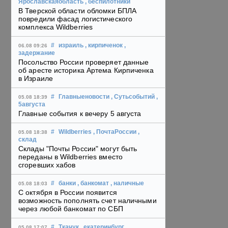
Ярославскаяобласть
, беспилотники
В Тверской области обломки БПЛА
повредили фасад логистического
комплекса Wildberries
#
израиль
, кирпиченок
,
06.08 09:26
задержание
Посольство России проверяет данные
об аресте историка Артема Кирпиченка
в Израиле
#
Главныеновости
, Сутьсобытий
,
05.08 18:39
5августа
Главные события к вечеру 5 августа
#
Wildberries
, ПочтаРоссии
,
05.08 18:38
склад
Склады "Почты России" могут быть
переданы в Wildberries вместо
сгоревших хабов
#
банки
, банкомат
, наличные
05.08 18:03
С октября в России появится
возможность пополнять счет наличными
через любой банкомат по СБП
#
Ткачук
, екатеринбург
,
05.08 17:07