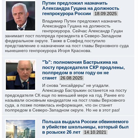
Путин предложил назначить
Александра Гуцана на должность
генпрокурора России
18.09.2025
Владимир Путин предложил назначить
Александра Гуцана на должность
генпрокурора. Сейчас Александр Гуцан
занимает пост полпреда президента в Северо-Западном
федеральном округе. Также в Совфед поступило
представление о назначении на пост главы Верховного суда
нынешнего генпрокурора Игоря Краснова.
"Ъ": полномочия Бастрыкина на
посту председателя СКР продлены,
полпредом в этом году он не
станет
26.08.2025
И снова "инсайдеры" не угадали.
Александр Бастрыкин останется на посту
председателя СК еще по меньшей мере на год. Ранее его
называли основным кандидатом на пост главы Верховного
суда, а позже появилась информация, что он станет
полпредом в Северо-Западном округе. Но не в этот раз!
Польша выдала России обвиняемого
в убийстве школьницы, который был
в розыске 26 лет
14.10.2021