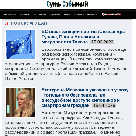
СПЕЦОПЕРАЦИЯ
СКАНДАЛЫ
ШОУ-БИЗНЕС
ЗДОРОВЬЕ
АРМИЯ
ШПИОНАЖ
НЕКРОЛОГ
ПОИСК ПО САЙТУ
//
ПОИСК: #ГУЦАН
ЕС ввел санкции против Александра
Гуцана, Павла Астахова и
митрополита Тихона
15.06.2026
Евросоюз внес в санкционных список еще
ряд российских граждан, компаний и
организаций. В числе тех, кого затронули
ограничения - генпрокурор России Александр Гуцан,
митрополит Симферопольский и Крымский Тихон (Шевкунов)
и бывший уполномоченный по правам ребенка в России
Павел Астахов.
Екатерина Мизулина указала на угрозу
"тотального беспредела" во
внесудебном доступе силовиков к
смартфонам граждан
15.04.2026
Екатерина Мизулина отреагировала на
слова генпрокурора Александра Гуцана,
который заявил, что внесудебный доступ к сведениям о
мобильных устройствах россиян упростил бы ведение
расследований и розыск пропавших граждан. По мнению