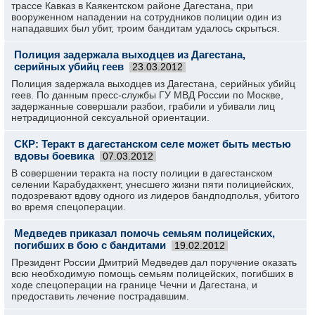
трассе Кавказ в Каякентском районе Дагестана, при
вооруженном нападении на сотрудников полиции один из
нападавших был убит, троим бандитам удалось скрыться.
Полиция задержала выходцев из Дагестана,
серийных убийц геев
23.03.2012
Полиция задержала выходцев из Дагестана, серийных убийц
геев. По данным пресс-службы ГУ МВД России по Москве,
задержанные совершали разбои, грабили и убивали лиц
нетрадиционной сексуальной ориентации.
СКР: Теракт в дагестанском селе может быть местью
вдовы боевика
07.03.2012
В совершении теракта на посту полиции в дагестанском
селении Карабудахкент, унесшего жизни пяти полициейских,
подозревают вдову одного из лидеров бандподполья, убитого
во время спецоперации.
Медведев приказал помочь семьям полицейских,
погибших в бою с бандитами
19.02.2012
Президент России Дмитрий Медведев дал поручение оказать
всю необходимую помощь семьям полицейских, погибших в
ходе спецоперации на границе Чечни и Дагестана, и
предоставить лечение пострадавшим.