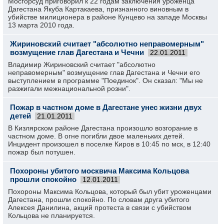
Мосгорсуд приговорил к 22 годам заключения уроженца
Дагестана Якуба Картакаева, признанного виновным в
убийстве милиционера в районе Кунцево на западе Москвы
13 марта 2010 года.
Жириновский считает "абсолютно неправомерным"
возмущение глав Дагестана и Чечни
22.01.2011
Владимир Жириновский считает "абсолютно
неправомерным" возмущение глав Дагестана и Чечни его
выступлением в программе "Поединок". Он сказал: "Мы не
разжигали межнациональной розни".
Пожар в частном доме в Дагестане унес жизни двух
детей
21.01.2011
В Кизлярском районе Дагестана произошло возгорание в
частном доме. В огне погибли двое маленьких детей.
Инцидент произошел в поселке Киров в 10:45 по мск, в 12:40
пожар был потушен.
Похороны убитого москвича Максима Кольцова
прошли спокойно
12.01.2011
Похороны Максима Кольцова, который был убит уроженцами
Дагестана, прошли спокойно. По словам друга убитого
Алексея Данилина, акций протеста в связи с убийством
Кольцова не планируется.