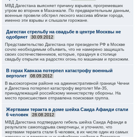
МВД Дагестана выясняет причину взрывов, прогремевших
утром во вторник в Махачкале. По предварительным данным,
военные провели обстрел лесного массива вблизи города,
именно эти взрывы и слышали горожане.
Дагестан стрельбу на свадьбе в центре Москвы не
одобряет
30.09.2012
Представительство Дагестана при президенте РФ в Москве
сочло необходимым объявить, что не намерено защищать
своих соотечественников, которые, празднуя в столице
свадьбу открыли на радостях огонь по машинам и прохожим.
В горах Кавказа потерпел катастрофу военный
вертолет
08.09.2012
В высокогорном районе на административной границе Чечни
и Дагестана потерпел катастрофу вертолет Ми-35,
принадлежащий российскому министерству обороны. На
место происшествия отправлена поисковая группа.
Жертвами теракта в доме шейха Саида Афанди стали
6 человек
28.08.2012
МВД Дагестана подтвердило гибель шейха Саида Афанди в
результате самоподрыва смертницы, и уточнило, что
жертвами теракта стали 6 человек, в их числе один из самых
известных и влиятельных суфийских шейхов в Дагестане.