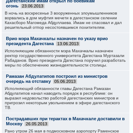
Дагестанский имам открыл по боевикам
огонь
23.06.2013
В ночь на воскресенье 3 вооруженных злоумышленников
ворвались в дом муфтия мечети в дагестанском селении
Кахасборо Магомеда Абдуллаева. Имам не спасовал и дал
решительный отпор несостоявшимся похитителям.
Врио мэра Махачкалы назначен по указу врио
президента Дагестана
13.06.2013
Исполняющим обязанности мэра Махачкалы назначен
ректор государственного университета Дагестана Муртазали
Рабаданов. Врио президента Дагестана поручил разработать
меры по обеспечению жизнедеятельности столицы.
Рамазан Абдулатипов построил из министров
очередь на отставку
05.06.2013
Исполняющий обязанности главы Дагестана Рамазан
Абдулатипов начал наводить порядок в республике: он
выразил недовольство работой дагестанских министров и
пригрозил некоторым увольнением в эфире дагестанского
ТВ.
Пострадавших при терактах в Махачкале доставили в
Москву
26.05.2013
Рано утром 26 мая в подмосковном аэропорту Раменское