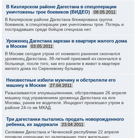
В Кизлярском районе Дагестана в спецоперации
уничтожены трое боевиков (ВИДЕО)
08.05.2011
В Кизлярском районе Дагестана блокирована группа
боевиков, в спецоперации уже уничтожены трое. Потерь и
пострадавших среди бойцов спецназа нет.
Уроженец Дагестана зарезан в квартире жилого дома
в Москве
03.05.2011
В Москве сегодня утром от ножевого ранения скончался
уроженец Дагестана. 38-летний приезжий из скончался в
больнице, после того, как его ранили в живот в квартире
жилого дома по Сиреневому бульвару.
Неизвестные избили мужчину и обстреляли его
машину в Москве
27.04.2011
Разыскиваются злоумышленники, обстрелявшие 26 апреля
машину под управлением уроженца Дагестана на юге
Москвы, ранив ее водителя. Инцидент произошел утром в
районе 24-го км МКАД.
Три дагестанки пытались продать новорожденного
ребенка, их задержали
23.04.2011
Силовики Дагестана и Чеченской республики 22 апреля
провели операцию по задержанию трех жительниц