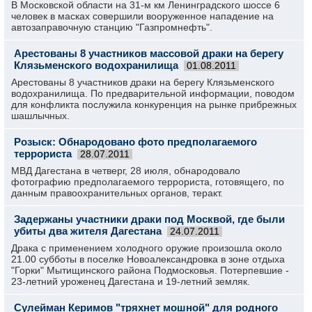
В Московской области на 31-м км Ленинградского шоссе 6
человек в масках совершили вооруженное нападение на
автозаправочную станцию "Газпромнефть".
Арестованы 8 участников массовой драки на берегу
Клязьменского водохранилища
01.08.2011
Арестованы 8 участников драки на берегу Клязьменского
водохранилища. По предварительной информации, поводом
для конфликта послужила конкуренция на рынке прибрежных
шашлычных.
Розыск: Обнародовано фото предполагаемого
террориста
28.07.2011
МВД Дагестана в четверг, 28 июля, обнародовало
фотографию предполагаемого террориста, готовящего, по
данным правоохранительных органов, теракт.
Задержаны участники драки под Москвой, где были
убиты два жителя Дагестана
24.07.2011
Драка с применением холодного оружие произошла около
21.00 субботы в поселке Новоалександровка в зоне отдыха
"Горки" Мытищинского района Подмосковья. Потерпевшие -
23-летний уроженец Дагестана и 19-летний земляк.
Сулейман Керимов "тряхнет мошной" для родного