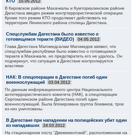
КТО
15.05.2012
В Кировском районе Махачкалы и Кумторкалинском районе
Дагестана введен режим контртеррористической операции.
Кроме того режим КТО продолжает действовать на
территории Ленинского района столицы Дагестана.
Спецслужбам Дагестана было известно о
готовящемся теракте (ВИДЕО)
04.05.2012
Глава Дагестана Магомедсалам Магомедов заявил, что
спецслужбам республики было известно о готовящемся
теракте в Махачкале, но предотвратить его не удалось. Он
подчеркнул, что ситуация в Дагестане контролируется
властями.
НАК: В спецоперации в Дагестане погиб один
военнослужащий
03.04.2012
По данным информационного центра Национального
антитеррористического комитета (НАК), в спецоперации
Сергокалинском районе Дагестана погиб один
военнослужащий. Была блокирована группа боевиков, трое
из них уничтожены.
В Дагестане при нападении на полицейских убит один
из нападавших
24.03.2012
На стационарном посту "Джемекентский", расположенном на