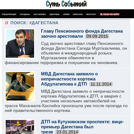
СПЕЦОПЕРАЦИЯ
СКАНДАЛЫ
ШОУ-БИЗНЕС
ЗДОРОВЬЕ
АРМИЯ
ШПИОНАЖ
НЕКРОЛОГ
ПОИСК ПО САЙТУ
//
ПОИСК: #ДАГЕСТАНА
Главу Пенсионного фонда Дагестана
заочно арестовали
09.09.2015
Суд заочно арестовал главу Пенсионного
фонда Дагестана Сагида Муртазалиева, он
объявлен в международный розыск.
Муртазалиев обвиняется в
финансировании терроризма и покушении на чиновника.
МВД Дагестана заявило о
непричастности кортежа
Абдулатипова к ДТП
11.11.2014
МВД Дагестана заявило о непричастности
кортежа Абдулатипова к ДТП, а авария с
участием нескольких автомобилей на
трассе Махачкала-Каспийск произошла уже после проезда по
ней правительственного кортежа.
ДТП на Кутузовском проспекте: вице-
премьер Дагестана был
трезв
23.01.2014