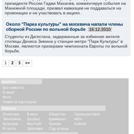
президенте России Гаджи Махачев, комментируя события на
Манежной площади, призвал кавказцев не поддаваться на
провокации и не участвовать в акциях.
Около "Парка культуры" на москвича напали члены
сборной России по вольной борьбе
16.12.2010
Студенты из Дагестана, задержанные за избиение жителя
столицы Дениса Зимина у станции метро "Парк Культуры" в
Москве, являются призерами чемпионата Европы по вольной
борьбе.
1
2
3
>>
Новости
Все новости
В мире
Фото
Новости партнеров
Рубрики
Политика
В кино
Общество
Происшествия
Экономика
Шоубиз
Криминал
Авто
Культура
Желтый
Туризм
Хайтек
В театр
Здоровье
Сад-огород