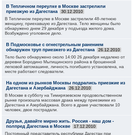
В Тепличном переулке в Москве застрелили
приезжую из Дагестана
30.12.2010
В Тепличном переулке в Москве застрелили 48-летнюю
женщину, приехавшую из Дагестана. Тело женщины было
обнаружено днем 29 декабря у подъезда жилого дома.
Возбуждено уголовное дело.
В Подмосковье с огнестрельным ранением
обнаружен труп приезжего из Дагестана
26.12.2010
Тело было обнаружено около 14:00 26 декабря недалеко от
деревни Бородино Мытищинского района в брошенной
легковой автомашине, личность погибшего установлена, на
месте работают следователи.
На одном из рынков Москвы подрались приезжие из
Дагестана и Азербайджана
26.12.2010
В Москве в субботу на Тимирязевском продовольственном
рынке произошла массовая драка между приезжими из
Дагестана и Азербайджана. Всего в драке участвовали 10
человек, двое пострадали.
Друзья, давайте мирно жить. Россия - наш дом -
полпред Дагестана в Москве
17.12.2010
Постоянный представитель республики Дагестан при