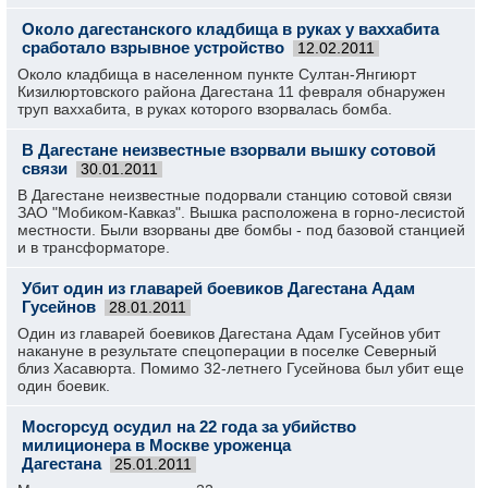
Около дагестанского кладбища в руках у ваххабита
сработало взрывное устройство
12.02.2011
Около кладбища в населенном пункте Султан-Янгиюрт
Кизилюртовского района Дагестана 11 февраля обнаружен
труп ваххабита, в руках которого взорвалась бомба.
В Дагестане неизвестные взорвали вышку сотовой
связи
30.01.2011
В Дагестане неизвестные подорвали станцию сотовой связи
ЗАО "Мобиком-Кавказ". Вышка расположена в горно-лесистой
местности. Были взорваны две бомбы - под базовой станцией
и в трансформаторе.
Убит один из главарей боевиков Дагестана Адам
Гусейнов
28.01.2011
Один из главарей боевиков Дагестана Адам Гусейнов убит
накануне в результате спецоперации в поселке Северный
близ Хасавюрта. Помимо 32-летнего Гусейнова был убит еще
один боевик.
Мосгорсуд осудил на 22 года за убийство
милиционера в Москве уроженца
Дагестана
25.01.2011