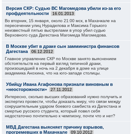
Версия СКР: Судью ВС Магомедова убили из-за его
профдеятельности
16.01.2013
Во вторник, 15 января, около 21:00 мск, в Махачкале на
пересечении улиц Нурадилова и Максима Горького
неизвестный пятью выстрелами в упор убил судью
Верховного суда Дагестана Магомеда Магомедова.
В Москве убит в драке сын замминистра финансов
Дагестана
06.12.2012
Главное управление СКР по Москве занято выяснением
обстоятельств на первый взгляд типичной драки,
произошедшей в ночь на 2 декабря в доме на улице
академика Анохина, что на юго-западе столицы.
Убийцу Ивана Агафонова признали виновным в
«неосторожности»
27.11.2012
Интересно, сколько высших образований нужно получить и
экспертиз провести, чтобы доказать миру, что связи между
сокрушительным ударом боевого самбиста из Дагестана и
смертью русского студента, который повел себя
недостаточно почтительно к чемпиону, почти что и нет?
МВД Дагестана выясняет причину взрывов,
прогремевших в Махачкале
09.10.2012