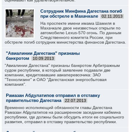
оценивают как удовлетворительное.
Сотрудник Минфина Дагестана погиб
при обстреле в Махачкале
02.11.2013
На проспекте имени имама Шамиля в
Махачкале двое неизвестных открыли по
автомобилю Lexus-570 огонь. По данным
Следственного комитета России, при
обстреле погиб сотрудник министерства финансов Дагестана.
"Авиалинии Дагестана" признаны
банкротом
10.09.2013
"Авиалинии Дагестана" признаны банкротом Арбитражным
судом республики, в который заявление подавали две
компании, кредитовавшие авиаперевозчика: ЗАО
"Технолизинг" и ОАО "Дагестанская энергосбытовая
компания".
Рамазан Абдулатипов отправил в отставку
правительство Дагестана
22.07.2013
Временно исполняющий обязанности главы Дагестана
Рамазан Абдулатипов на расширенном заседании кабмина
республики, где должны были обсудить итоги ее социального
развития, отправил в отставку правительство республики.