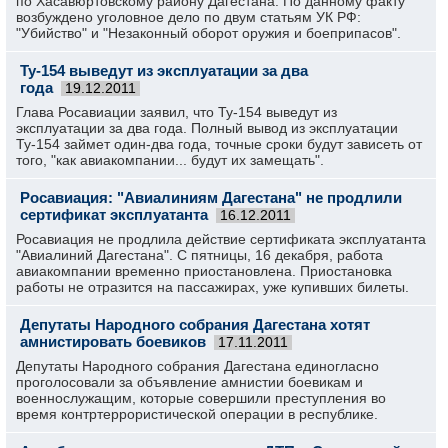
по Хасавюртовскому району Дагестана. По данному факту
возбуждено уголовное дело по двум статьям УК РФ:
"Убийство" и "Незаконный оборот оружия и боеприпасов".
Ту-154 выведут из эксплуатации за два
года
19.12.2011
Глава Росавиации заявил, что Ту-154 выведут из
эксплуатации за два года. Полный вывод из эксплуатации
Ту-154 займет один-два года, точные сроки будут зависеть от
того, "как авиакомпании... будут их замещать".
Росавиация: "Авиалиниям Дагестана" не продлили
сертификат эксплуатанта
16.12.2011
Росавиация не продлила действие сертификата эксплуатанта
"Авиалиний Дагестана". С пятницы, 16 декабря, работа
авиакомпании временно приостановлена. Приостановка
работы не отразится на пассажирах, уже купивших билеты.
Депутаты Народного собрания Дагестана хотят
амнистировать боевиков
17.11.2011
Депутаты Народного собрания Дагестана единогласно
проголосовали за объявление амнистии боевикам и
военнослужащим, которые совершили преступления во
время контртеррористической операции в республике.