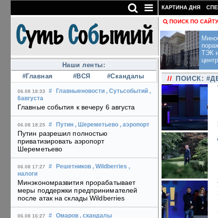
КАРТИНА ДНЯ
СПЕ
ПОИСК ПО САЙТ
Мино
пора
ТЭК и
центр
Наши ленты:
#Главная
#ВСЯ
#Скандалы
//
ПОИСК: #Д
#
Главныеновости
, Сутьсобытий
,
06.08 18:33
6августа
Главные события к вечеру 6 августа
#
Путин
, Шереметьево
, аэропорт
06.08 18:25
Путин разрешил полностью
приватизировать аэропорт
Шереметьево
#
Решетников
, Wildberries
,
06.08 17:27
налоги
Минэкономразвития прорабатывает
меры поддержки предпринимателей
после атак на склады Wildberries
#
Омаров
, скандалы
06.08 16:27