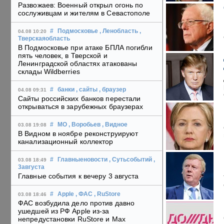
Развожаев: Военный открыл огонь по
сослуживцам и жителям в Севастополе
#
Подмосковье
, Ленобласть
,
04.08 10:20
Тверскаяобласть
В Подмосковье при атаке БПЛА погибли
пять человек, в Тверской и
Ленинградской областях атакованы
склады Wildberries
#
банки
, сайты
, браузер
04.08 09:31
Сайты российских банков перестали
открываться в зарубежных браузерах
#
МО
, Воробьев
, Видное
03.08 19:08
В Видном в ноябре реконструируют
канализационный коллектор
#
Главныеновости
, Сутьсобытий
,
03.08 18:49
3августа
Главные события к вечеру 3 августа
#
Apple
, ФАС
, RuStore
03.08 18:46
ФАС возбудила дело против давно
ушедшей из РФ Apple из-за
непредустановки RuStore и Max