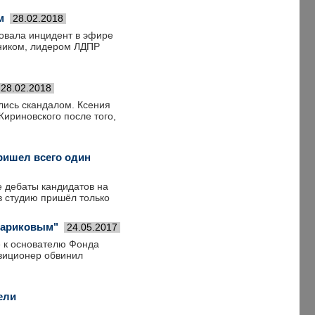
м
28.02.2018
овала инцидент в эфире
рником, лидером ЛДПР
28.02.2018
лись скандалом. Ксения
ириновского после того,
ришел всего один
 дебаты кандидатов на
в студию пришёл только
Шариковым"
24.05.2017
 к основателю Фонда
зиционер обвинил
ели