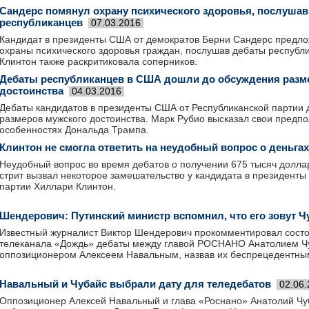
Сандерс помянул охрану психического здоровья, послушав
республиканцев
07.03.2016
Кандидат в президенты США от демократов Берни Сандерс предло
охраны психического здоровья граждан, послушав дебаты республи
Клинтон также раскритиковала соперников.
Дебаты республиканцев в США дошли до обсуждения разм
достоинства
04.03.2016
Дебаты кандидатов в президенты США от Республиканской партии
размеров мужского достоинства. Марк Рубио высказал свои предп
особенностях Дональда Трампа.
Клинтон не смогла ответить на неудобный вопрос о деньгах
Неудобный вопрос во время дебатов о получении 675 тысяч доллар
стрит вызвал некоторое замешательство у кандидата в президент
партии Хиллари Клинтон.
Шендерович: Путинский министр вспомнил, что его зовут Ч
Известный журналист Виктор Шендерович прокомментировал сост
телеканала «Дождь» дебаты между главой РОСНАНО Анатолием Ч
оппозиционером Алексеем Навальным, назвав их беспрецедентны
Навальный и Чубайс выбрали дату для теледебатов
02.06
Оппозиционер Алексей Навальный и глава «Роснано» Анатолий Чуб