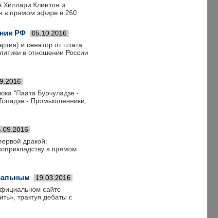
А Хиллари Клинтон и
я в прямом эфире в 260
ении РФ
05.10.2016
ртия) и сенатор от штата
литики в отношении России
9.2016
ока "Паата Бурчуладзе -
"Топадзе - Промышленники,
4.09.2016
первой дракой:
коприкладству в прямом
авальным
19.03.2016
официальном сайте
ить», трактуя дебаты с