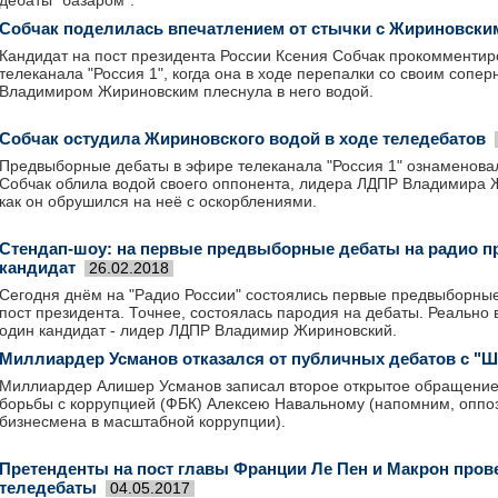
дебаты "базаром".
Собчак поделилась впечатлением от стычки с Жириновски
Кандидат на пост президента России Ксения Собчак прокомментир
телеканала "Россия 1", когда она в ходе перепалки со своим сопе
Владимиром Жириновским плеснула в него водой.
Собчак остудила Жириновского водой в ходе теледебатов
Предвыборные дебаты в эфире телеканала "Россия 1" ознаменова
Собчак облила водой своего оппонента, лидера ЛДПР Владимира Ж
как он обрушился на неё с оскорблениями.
Стендап-шоу: на первые предвыборные дебаты на радио п
кандидат
26.02.2018
Сегодня днём на "Радио России" состоялись первые предвыборные
пост президента. Точнее, состоялась пародия на дебаты. Реально 
один кандидат - лидер ЛДПР Владимир Жириновский.
Миллиардер Усманов отказался от публичных дебатов с "
Миллиардер Алишер Усманов записал второе открытое обращение
борьбы с коррупцией (ФБК) Алексею Навальному (напомним, оппо
бизнесмена в масштабной коррупции).
Претенденты на пост главы Франции Ле Пен и Макрон пров
теледебаты
04.05.2017