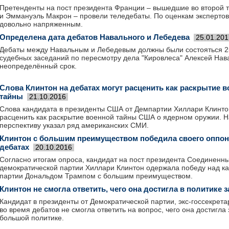
Претенденты на пост президента Франции – вышедшие во второй 
и Эммануэль Макрон – провели теледебаты. По оценкам экспертов
довольно напряженным.
Определена дата дебатов Навального и Лебедева
25.01.201
Дебаты между Навальным и Лебедевым должны были состояться 25
судебных заседаний по пересмотру дела "Кировлеса" Алексей Нав
неопределённый срок.
Слова Клинтон на дебатах могут расценить как раскрытие 
тайны
21.10.2016
Слова кандидата в президенты США от Демпартии Хиллари Клинтон
расценить как раскрытие военной тайны США о ядерном оружии. 
перспективу указал ряд американских СМИ.
Клинтон с большим преимуществом победила своего оппон
дебатах
20.10.2016
Согласно итогам опроса, кандидат на пост президента Соединенны
демократической партии Хиллари Клинтон одержала победу над к
партии Дональдом Трампом с большим преимуществом.
Клинтон не смогла ответить, чего она достигла в политике з
Кандидат в президенты от Демократической партии, экс-госсекре
во время дебатов не смогла ответить на вопрос, чего она достигла з
большой политике.