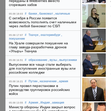
переданы в Wildberries вместо
сгоревших хабов
#
банки
, банкомат
, наличные
05.08 18:03
С октября в России появится
возможность пополнять счет наличными
через любой банкомат по СБП
#
Ткачук
, екатеринбург
,
05.08 17:07
покушение
На Урале совершили покушение на
главу завода-разработчика дронов
«Упырь» Ткачука
#
образование
, вузы
, выпускники
05.08 16:51
Выпускники все чаще стали выбирать
для поступления иностранные вузы или
российские колледжи
#
Путин
, назначение
, армия
05.08 16:21
Путин провел перестановки в
руководстве группировок российских
войск
#
Армия
, Индия
, авиация
05.08 13:55
Министр обороны Индии закрыл вопрос