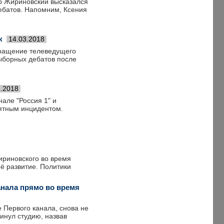
р Жириновский высказался
ебатов. Напомним, Ксения
к
14.03.2018
ращение телеведущего
ыборных дебатов после
3.2018
але "Россия 1" и
иятным инцидентом.
ириновского во время
ё развитие. Политики
анала прямо во время
 Первого канала, снова не
инул студию, назвав