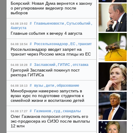
Боярский: Новая Дума вернется к закону
о регулировании видеоигр после
выборов
#
Главныеновости
, Сутьсобытий
,
04.08 19:02
4августа
Главные события к вечеру 4 августа
#
Россельхознадзор
, ЕС
, транзит
04.08 18:54
Россельхознадзор вводит запрет на
транзит через Россию мяса птицы из ЕС
#
Заславский
, ГИТИС
, отставка
04.08 18:28
Григорий Заславский покинул пост
ректора ГИТИСа
#
вузы
, дети
, образование
04.08 18:13
Минобрнауки намерено запустить в
вузах курс по подготовке студентов к
семейной жизни и воспитанию детей
#
Газманов
, суд
, скандалы
04.08 17:27
Олег Газманов попросил отпустить его
экс-продюсера из СИЗО после выплаты
12 млн