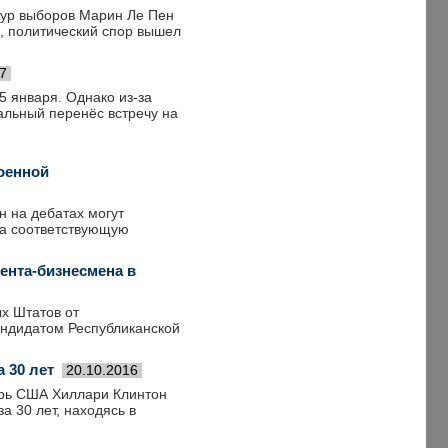
тур выборов Марин Ле Пен
, политический спор вышел
7
 января. Однако из-за
альный перенёс встречу на
военной
 на дебатах могут
На соответствующую
ента-бизнесмена в
х Штатов от
андидатом Республиканской
а 30 лет
20.10.2016
тарь США Хиллари Клинтон
а 30 лет, находясь в