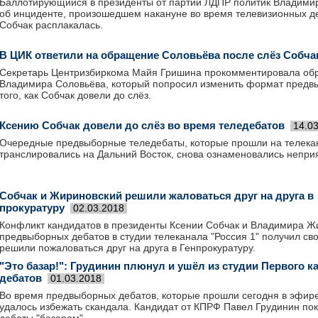
Баллотирующийся в президенты от партии ЛДПР политик Владими
об инциденте, произошедшем накануне во время телевизионных д
Собчак расплакалась.
В ЦИК ответили на обращение Соловьёва после слёз Собча
Секретарь Центризбиркома Майя Гришина прокомментировала об
Владимира Соловьёва, который попросил изменить формат предв
того, как Собчак довели до слёз.
Ксению Собчак довели до слёз во время теледебатов
14.0
Очередные предвыборные теледебаты, которые прошли на телекан
транслировались на Дальний Восток, снова ознаменовались непр
Собчак и Жириновский решили жаловаться друг на друга в
прокуратуру
02.03.2018
Конфликт кандидатов в президенты Ксении Собчак и Владимира Ж
предвыборных дебатов в студии телеканала "Россия 1" получил сво
решили пожаловаться друг на друга в Генпрокуратуру.
"Это базар!": Грудинин плюнул и ушёл из студии Первого к
дебатов
01.03.2018
Во время предвыборных дебатов, которые прошли сегодня в эфире
удалось избежать скандала. Кандидат от КПРФ Павел Грудинин пок