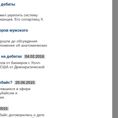
 дебаты
жил укрепить систему
канцев. Его сопартиец Х.
еров мужского
 дошли до обсуждения
оложения об анатомических
 на дебатах
04.02.2016
ов от банкиров с Уолл-
ы США от Демократической
убайс?
25.06.2015
оявшиеся в эфире
убайсом и
ми.
.2015
айс договорились о дате