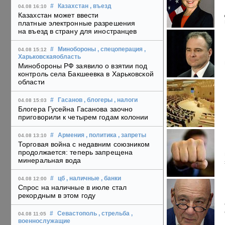
#
Казахстан
, въезд
04.08 16:10
Казахстан может ввести
платные электронные разрешения
на въезд в страну для иностранцев
#
Минобороны
, спецоперация
,
04.08 15:12
Харьковскаяобласть
Минобороны РФ заявило о взятии под
контроль села Бакшеевка в Харьковской
области
#
Гасанов
, блогеры
, налоги
04.08 15:03
Блогера Гусейна Гасанова заочно
приговорили к четырем годам колонии
#
Армения
, политика
, запреты
04.08 13:10
Торговая война с недавним союзником
продолжается: теперь запрещена
минеральная вода
#
цб
, наличные
, банки
04.08 12:00
Спрос на наличные в июле стал
рекордным в этом году
#
Севастополь
, стрельба
,
04.08 11:05
военнослужащие