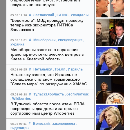
о приобретении Су-57: истребитель
покупать не планируют
#
Заславский
, ГИТИС
, скандалы
05.08 12:16
"Ведомости": МВД проводит проверку
теперь уже экс-ректора ГИТИСа
Заславского
#
Минобороны
, спецоперация
,
05.08 10:01
Украина
Минобороны заявило о поражении
транспортно-логистических центров в
Киеве и Киевской области
#
Нетаньяху
, Трамп
, Израиль
05.08 09:55
Нетаньяху заявил, что Израиль не
соглашался с планом трамповского
"Совета мира" по разоружению ХАМАС
#
Тульскаяобласть
, беспилотник
05.08 09:38
, Wildberries
В Тульской области после атаки БПЛА
повреждены два дома и загорелся
сортировочный центр Wildberries
#
Боярский
, законопроект
,
05.08 09:11
видеоигры