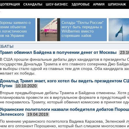
ЦОПЕРАЦИЯ
СКАНДАЛЫ
ШОУ-БИЗНЕС
ЗДОРОВЬЕ
АРМИЯ
ШПИОНАЖ
У
бороны заявило о
Склады "Почты России"
жении объектов
могут быть переданы в
 логистических
Wildberries вместо
ов на Украине
сгоревших хабов
ЕБАТЫ
Трамп обвинил Байдена в получении денег от Москвы
23.1
В США прошли финальные дебаты двух кандидатов в президенты 
государства Дональда Трампа и его главного соперника Джо Байд
в выборы стало одной из главных тем для спора. Оба кандидата за
желает их победы.
Дональд Трамп знает, кого хотел бы видеть президентом 
Путин
10.10.2020
Вторые предвыборные дебаты Трампа и Байдена отменены. Хотя 
планировала провести их в виртуальном формате в предстоящий че
не понравилось Трампу, который обвинил комиссию в принятии од
Украинские политологи назвали победителя дебатов Порош
Зеленского
19.04.2019
По мнению украинского политолога Вадима Карасева, Зеленский л
чем его оппонент Порошенко, который был слишком многословен и