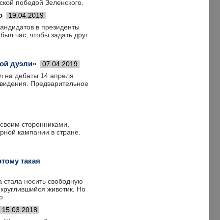
ской победой Зеленского.
о
19.04.2019
кандидатов в президенты
ыл час, чтобы задать друг
ой дуэли»
07.04.2019
л на дебаты 14 апреля
евидения. Предварительное
 своим сторонниками,
орной кампании в стране.
этому такая
а стала носить свободную
округлившийся животик. Но
о.
15.03.2018