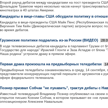
Второй раунд дебатов между кандидатами на пост президента СШ
Дональдом Трампом через несколько часов начнут транслироватьс
кинотеатрах в 40 штатах Америки.
Кандидаты в вице-главы США обсудили политику в отнош
Кандидаты в вице-президенты США Майк Пенс (Республиканская па
Виргиния Тим Кейн (Демократическая партия) затронули вопрос по
во время дебатов.
Грузинские политики подрались из-за России (ВИДЕО)
28.0
В ходе телевизионных дебатов кандидаты в парламент Грузии от бл
Государство для народа" Ираклий Глонти и Заза Агладзе от блока 
Наша родина" устроили драку в прямом эфире.
Первая драка произошла на предвыборных теледебатах
1
Предвыборные теледебаты ознаменовались в среду, 14 сентября, 
представители конкурирующих партий перешли от аргументов к ру
эфире федерального телеканала.
Познер призвал Собчак "не лукавить", трактуя дебаты с Н
Известный телеведущий Владимир Познер опубликовал на своем 
открытое письмо Ксении Собчак, в котором призывает ее «не лукав
оппозиционером Алексеем Навальным.