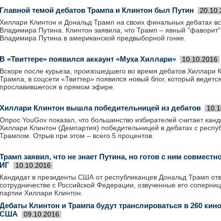
Главной темой дебатов Трампа и Клинтон был Путин
20.10
Хиллари Клинтон и Дональд Трамп на своих финальных дебатах вст
Владимира Путина. Клинтон заявила, что Трамп – явный "фаворит"
Владимира Путина в американской предвыборной гонке.
В «Твиттере» появился аккаунт «Муха Хиллари»
10.10.2016
Вскоре после курьеза, произошедшего во время дебатов Хиллари 
Трампа, в соцсети «Твиттер» появился новый блог, который ведется
прославившегося в прямом эфире.
Хиллари Клинтон вышла победительницей из дебатов
10.1
Опрос YouGov показал, что большинство избирателей считает кан
Хиллари Клинтон (Демпартия) победительницей в дебатах с респ
Трампом. Отрыв при этом – всего 5 процентов.
Трамп заявил, что не знает Путина, но готов с ним совместн
ИГ
10.10.2016
Кандидат в президенты США от республиканцев Дональд Трамп отв
сотрудничестве с Российской Федерации, озвученные его соперни
партии Хиллари Клинтон.
Дебаты Клинтон и Трампа будут транслироваться в 260 кино
США
09.10.2016