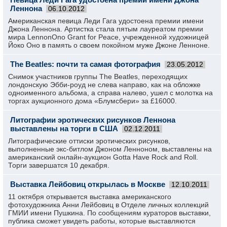
Леннона
06.10.2012
Американская певица Леди Гага удостоена премии имени
Джона Леннона. Артистка стала пятым лауреатом премии
мира LennonOno Grant for Peace, учрежденной художницей
Йоко Оно в память о своем покойном муже Джоне Ленноне.
The Beatles: почти та самая фотография
23.05.2012
Снимок участников группы The Beatles, переходящих
лондонскую Эбби-роуд не слева направо, как на обложке
одноименного альбома, а справа налево, ушел с молотка на
торгах аукционного дома «Блумсбери» за £16000.
Литографии эротических рисунков Леннона
выставлены на торги в США
02.12.2011
Литографические оттиски эротических рисунков,
выполненные экс-битлом Джоном Ленноном, выставлены на
американский онлайн-аукцион Gotta Have Rock and Roll.
Торги завершатся 10 декабря.
Выставка Лейбовиц открылась в Москве
12.10.2011
11 октября открывается выставка американского
фотохудожника Анни Лейбовиц в Отделе личных коллекций
ГМИИ имени Пушкина. По сообщениям кураторов выставки,
публика сможет увидеть работы, которые выставляются