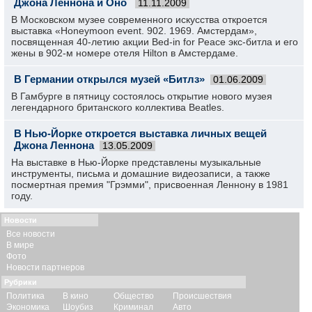
Джона Леннона и Оно
11.11.2009
В Московском музее современного искусства откроется
выставка «Honeymoon event. 902. 1969. Амстердам»,
посвященная 40-летию акции Bed-in for Peace экс-битла и его
жены в 902-м номере отеля Hilton в Амстердаме.
В Германии открылся музей «Битлз»
01.06.2009
В Гамбурге в пятницу состоялось открытие нового музея
легендарного британского коллектива Beatles.
В Нью-Йорке откроется выставка личных вещей
Джона Леннона
13.05.2009
На выставке в Нью-Йорке представлены музыкальные
инструменты, письма и домашние видеозаписи, а также
посмертная премия "Грэмми", присвоенная Леннону в 1981
году.
Новости
Все новости
В мире
Фото
Новости партнеров
Рубрики
Политика
В кино
Общество
Происшествия
Экономика
Шоубиз
Криминал
Авто