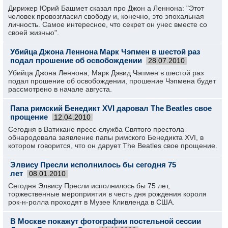
Дирижер Юрий Башмет сказал про Джон а Леннона: "Этот
человек провозгласил свободу и, конечно, это эпохальная
личность. Самое интересное, что секрет он унес вместе со
своей жизнью".
Убийца Джона Леннона Марк Чэпмен в шестой раз
подал прошение об освобождении
28.07.2010
Убийца Джона Леннона, Марк Дэвид Чэпмен в шестой раз
подал прошение об освобождении, прошение Чэпмена будет
рассмотрено в начале августа.
Папа римский Бенедикт ХVI даровал The Beatles свое
прощение
12.04.2010
Сегодня в Ватикане пресс-служба Святого престола
обнародовала заявление папы римского Бенедикта XVI, в
котором говорится, что он дарует The Beatles свое прощение.
Элвису Пресли исполнилось бы сегодня 75
лет
08.01.2010
Сегодня Элвису Пресли исполнилось бы 75 лет,
торжественные мероприятия в честь дня рождения короля
рок-н-ролла проходят в Музее Кливленда в США.
В Москве покажут фотографии постельной сессии