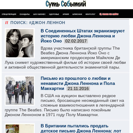
СПЕЦОПЕРАЦИЯ
СКАНДАЛЫ
ШОУ-БИЗНЕС
ЗДОРОВЬЕ
АРМИЯ
ШПИОНАЖ
НЕКРОЛОГ
ПОИСК ПО САЙТУ
//
ПОИСК: #ДЖОН ЛЕННОН
В Соединенных Штатах экранизируют
историю любви Джона Леннона и
Йоко Оно‍
02.02.2017
Вдова участника британской группы The
Beatles Джона Леннона Йоко Оно с
американским продюсером Майклом Де
Лука снимет художественный фильм об истории своей любви
и активной общественной деятельности знаменитой пары.
Письмо из прошлого о любви и
ненависти Джона Леннона и Пола
Маккартни
21.11.2016
В США на аукцион выставлено редкое
письмо, бросающее неожиданный свет на
сложные взаимоотношения в легендарной
группе The Beatles. Письмо было написано покойным
Джоном Ленноном в 1971 году Полу Маккартни.
В Британии пытались продать
детское письмо Джона Леннона: лот