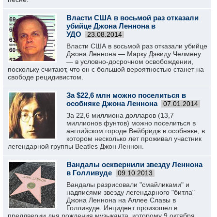
Власти США в восьмой раз отказали
убийце Джона Леннона в
УДО
23.08.2014
Власти США в восьмой раз отказали убийце
Джона Леннона — Марку Дэвиду Челмену
— в условно-досрочном освобождении,
поскольку считают, что он с большой вероятностью станет на
свободе рецидивистом.
За $22,6 млн можно поселиться в
особняке Джона Леннона
07.01.2014
За 22,6 миллиона долларов (13,7
миллионов фунтов) можно поселиться в
английском городе Вейбридж в особняке, в
котором несколько лет проживал участник
легендарной группы Beatles Джон Леннон.
Вандалы осквернили звезду Леннона
в Голливуде
09.10.2013
Вандалы разрисовали "смайликами" и
надписями звезду легендарного "битла"
Джона Леннона на Аллее Славы в
Голливуде. Инцидент произошел в
преддверии дня рождения музыканта, которому 9 октября