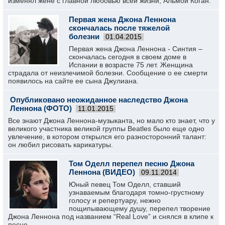
изменял жене с главной любовью всей жизни, Альмой Коган.
Первая жена Джона Леннона
скончалась после тяжелой
болезни
01.04.2015
Первая жена Джона Леннона - Синтия –
скончалась сегодня в своем доме в
Испании в возрасте 75 лет. Женщина
страдала от неизлечимой болезни. Сообщение о ее смерти
появилось на сайте ее сына Джулиана.
Опубликовано неожиданное наследство Джона
Леннона (ФОТО)
11.01.2015
Все знают Джона Леннона-музыканта, но мало кто знает, что у
великого участника великой группы Beatles было еще одно
увлечение, в котором открылся его разносторонний талант:
он любил рисовать карикатуры.
Том Оделл перепел песню Джона
Леннона (ВИДЕО)
09.11.2014
Юный певец Том Оделл, ставший
узнаваемым благодаря томно-грустному
голосу и репертуару, нежно
пощипывающему душу, перепел творение
Джона Леннона под названием “Real Love” и снялся в клипе к
песне.