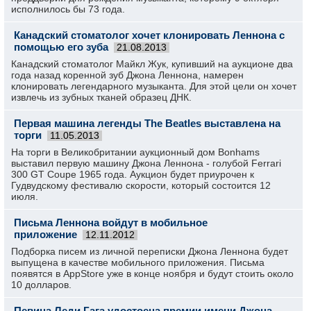
исполнилось бы 73 года.
Канадский стоматолог хочет клонировать Леннона с
помощью его зуба
21.08.2013
Канадский стоматолог Майкл Жук, купивший на аукционе два
года назад коренной зуб Джона Леннона, намерен
клонировать легендарного музыканта. Для этой цели он хочет
извлечь из зубных тканей образец ДНК.
Первая машина легенды The Beatles выставлена на
торги
11.05.2013
На торги в Великобритании аукционный дом Bonhams
выставил первую машину Джона Леннона - голубой Ferrari
300 GT Coupe 1965 года. Аукцион будет приурочен к
Гудвудскому фестивалю скорости, который состоится 12
июля.
Письма Леннона войдут в мобильное
приложение
12.11.2012
Подборка писем из личной переписки Джона Леннона будет
выпущена в качестве мобильного приложения. Письма
появятся в AppStore уже в конце ноября и будут стоить около
10 долларов.
Певица Леди Гага удостоена премии имени Джона