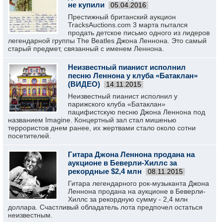
не купили
05.04.2016
Престижный британский аукцион
TracksAuctions.com 3 марта пытался
продать детское письмо одного из лидеров
легендарной группы The Beatles Джона Леннона. Это самый
старый предмет, связанный с именем Леннона.
Неизвестный пианист исполнил
песню Леннона у клуба «Батаклан»
(ВИДЕО)
14.11.2015
Неизвестный пианист исполнил у
парижского клуба «Батаклан»
пацифистскую песню Джона Леннона под
названием Imagine. Концертный зал стал мишенью
террористов днем ранее, их жертвами стало около сотни
посетителей.
Гитара Джона Леннона продана на
аукционе в Беверли-Хиллс за
рекордные $2,4 млн
08.11.2015
Гитара легендарного рок-музыканта Джона
Леннона продана на аукционе в Беверли-
Хиллс за рекордную сумму - 2,4 млн
доллара. Счастливый обладатель лота предпочел остаться
неизвестным.