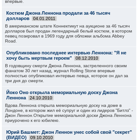
впервые.
Костюм Джона Леннона продали за 46 тысяч
долларов
04.01.2011
В американском штате Коннектикут на аукционе за 46 тысяч
долларов был продан легендарный белый костюм, в котором
певец позировал в 1969 году для обложки альбома Abbey
Road.
Опубликовано последнее интервью Леннона: "Я не
хочу быть мертвым героем"
08.12.2010
В годовщину смерти Джона Леннона, застреленного своим
фанатом 30 лет назад, журнал Rolling Stone впервые
полностью опубликовал интервью певца, которое он дал за
три дня до смерти.
Йоко Оно открыла мемориальную доску Джона
Леннона
24.10.2010
Вдова Леннона открыла мемориальную доску на доме в
Лондоне, в котором жил её супруг и один из лидеров "Битлз" -
Джон Леннон.Открытие мемориальной доски Джона Леннона
приурочено к его юбилею.
Юрий Башмет: Джон Леннон унес собой свой "секрет"
(ВИДЕО)
09.10.2010