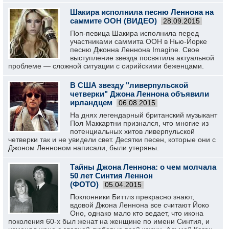
Шакира исполнила песню Леннона на
саммите ООН (ВИДЕО)
28.09.2015
Поп-певица Шакира исполнила перед
участниками саммита ООН в Нью-Йорке
песню Джонна Леннона Imagine. Свое
выступление звезда посвятила актуальной
проблеме — сложной ситуации с сирийскими беженцами.
В США звезду "ливерпульской
четверки" Джона Леннона объявили
ирландцем
06.08.2015
На днях легендарный британский музыкант
Пол Маккартни признался, что многие из
потенциальных хитов ливерпульской
четверки так и не увидели свет. Десятки песен, которые они с
Джоном Ленноном написали, были утеряны.
Тайны Джона Леннона: о чем молчала
50 лет Синтия Леннон
(ФОТО)
05.04.2015
Поклонники Биттлз прекрасно знают,
вдовой Джона Леннона все считают Йоко
Оно, однако мало кто ведает, что икона
поколения 60-х был женат на женщине по имени Синтия, и