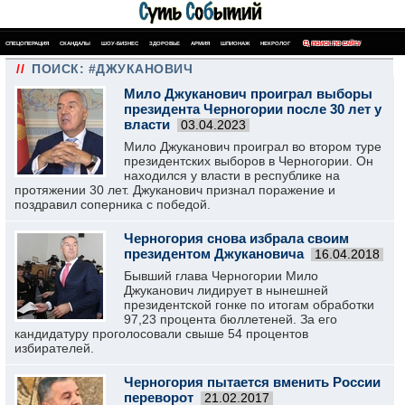
СПЕЦОПЕРАЦИЯ
СКАНДАЛЫ
ШОУ-БИЗНЕС
ЗДОРОВЬЕ
АРМИЯ
ШПИОНАЖ
НЕКРОЛОГ
ПОИСК ПО САЙТУ
//
ПОИСК: #ДЖУКАНОВИЧ
Мило Джуканович проиграл выборы
президента Черногории после 30 лет у
власти
03.04.2023
Мило Джуканович проиграл во втором туре
президентских выборов в Черногории. Он
находился у власти в республике на
протяжении 30 лет. Джуканович признал поражение и
поздравил соперника с победой.
Черногория снова избрала своим
президентом Джукановича
16.04.2018
Бывший глава Черногории Мило
Джуканович лидирует в нынешней
президентской гонке по итогам обработки
97,23 процента бюллетеней. За его
кандидатуру проголосовали свыше 54 процентов
избирателей.
Черногория пытается вменить России
переворот
21.02.2017