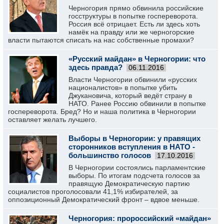
Черногория прямо обвинила российские
госструктуры в попытке госпереворота.
Россия всё отрицает. Есть ли здесь хоть
намёк на правду или же черногорские
власти пытаются списать на нас собственные промахи?
«Русский майдан» в Черногории: что
здесь правда?
06.11.2016
Власти Черногории обвинили «русских
националистов» в попытке убить
Джукановича, который ведёт страну в
НАТО. Ранее Россию обвинили в попытке
госпереворота. Бред? Но и наша политика в Черногории
оставляет желать лучшего.
Выборы в Черногории: у правящих
сторонников вступления в НАТО -
большинство голосов
17.10.2016
В Черногории состоялись парламентские
выборы. По итогам подсчета голосов за
правящую Демократическую партию
социалистов проголосовали 41,1% избирателей, за
оппозиционный Демократический фронт – вдвое меньше.
Черногория: пророссийский «майдан»