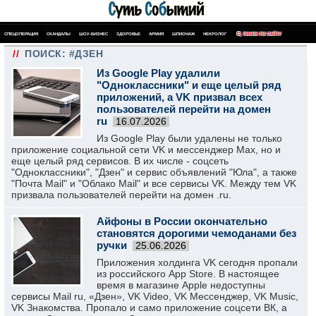
СПЕЦОПЕРАЦИЯ
СКАНДАЛЫ
ШОУ-БИЗНЕС
ЗДОРОВЬЕ
АРМИЯ
ШПИОНАЖ
НЕКРОЛОГ
ПОИСК ПО САЙТУ
//
ПОИСК: #ДЗЕН
Из Google Play удалили
"Одноклассники" и еще целый ряд
приложений, а VK призвал всех
пользователей перейти на домен
ru
16.07.2026
Из Google Play были удалены не только
приложение социальной сети VK и мессенджер Max, но и
еще целый ряд сервисов. В их числе - соцсеть
"Одноклассники", "Дзен" и сервис объявлений "Юла", а также
"Почта Mail" и "Облако Mail" и все сервисы VK. Между тем VK
призвала пользователей перейти на домен .ru.
Айфоны в России окончательно
становятся дорогими чемоданами без
ручки
25.06.2026
Приложения холдинга VK сегодня пропали
из российского App Store. В настоящее
время в магазине Apple недоступны
сервисы Mail ru, «Дзен», VK Video, VK Мессенджер, VK Music,
VK Знакомства. Пропало и само приложение соцсети ВК, а