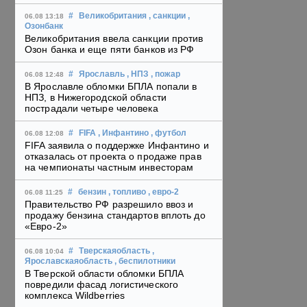
#
Великобритания
, санкции
,
06.08 13:18
Озонбанк
Великобритания ввела санкции против
Озон банка и еще пяти банков из РФ
#
Ярославль
, НПЗ
, пожар
06.08 12:48
В Ярославле обломки БПЛА попали в
НПЗ, в Нижегородской области
пострадали четыре человека
#
FIFA
, Инфантино
, футбол
06.08 12:08
FIFA заявила о поддержке Инфантино и
отказалась от проекта о продаже прав
на чемпионаты частным инвесторам
#
бензин
, топливо
, евро-2
06.08 11:25
Правительство РФ разрешило ввоз и
продажу бензина стандартов вплоть до
«Евро-2»
#
Тверскаяобласть
,
06.08 10:04
Ярославскаяобласть
, беспилотники
В Тверской области обломки БПЛА
повредили фасад логистического
комплекса Wildberries