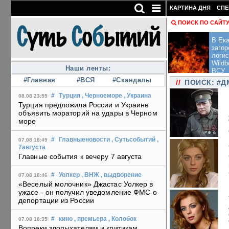
КАРТИНА ДНЯ
СПЕ
ПОИСК ПО САЙТ
В Ека
загор
логис
Wildb
Наши ленты:
ВСУ
#Главная
#ВСЯ
#Скандалы
//
ПОИСК: #Д
#
Турция
, Черноеморе
, Украина
08.08 23:55
Турция предложила России и Украине
объявить мораторий на удары в Черном
море
#
Главныеновости
, Сутьсобытий
,
07.08 18:49
7августа
Главные события к вечеру 7 августа
#
Уолкер
, ВНЖ
, выдворение
07.08 18:46
«Веселый молочник» Джастас Уолкер в
ужасе - он получил уведомление ФМС о
депортации из России
#
кино
, премьера
, Колобок
07.08 18:35
Вопреки злопыхателям и критикам,