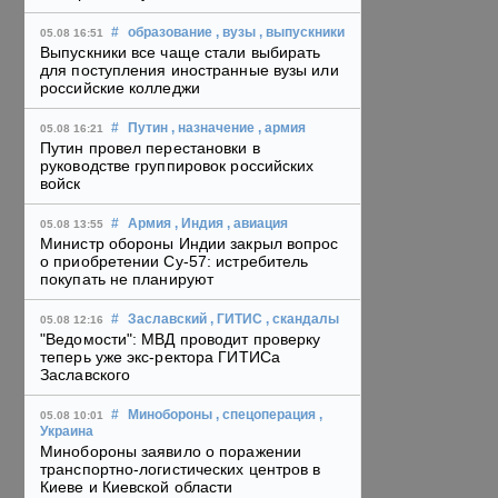
#
образование
, вузы
, выпускники
05.08 16:51
Выпускники все чаще стали выбирать
для поступления иностранные вузы или
российские колледжи
#
Путин
, назначение
, армия
05.08 16:21
Путин провел перестановки в
руководстве группировок российских
войск
#
Армия
, Индия
, авиация
05.08 13:55
Министр обороны Индии закрыл вопрос
о приобретении Су-57: истребитель
покупать не планируют
#
Заславский
, ГИТИС
, скандалы
05.08 12:16
"Ведомости": МВД проводит проверку
теперь уже экс-ректора ГИТИСа
Заславского
#
Минобороны
, спецоперация
,
05.08 10:01
Украина
Минобороны заявило о поражении
транспортно-логистических центров в
Киеве и Киевской области