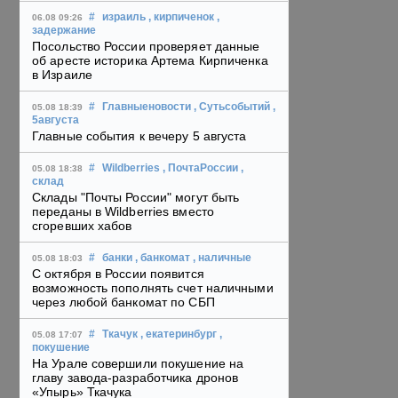
#
израиль
, кирпиченок
,
06.08 09:26
задержание
Посольство России проверяет данные
об аресте историка Артема Кирпиченка
в Израиле
#
Главныеновости
, Сутьсобытий
,
05.08 18:39
5августа
Главные события к вечеру 5 августа
#
Wildberries
, ПочтаРоссии
,
05.08 18:38
склад
Склады "Почты России" могут быть
переданы в Wildberries вместо
сгоревших хабов
#
банки
, банкомат
, наличные
05.08 18:03
С октября в России появится
возможность пополнять счет наличными
через любой банкомат по СБП
#
Ткачук
, екатеринбург
,
05.08 17:07
покушение
На Урале совершили покушение на
главу завода-разработчика дронов
«Упырь» Ткачука