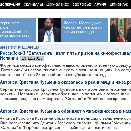
ЦОПЕРАЦИЯ
СКАНДАЛЫ
ШОУ-БИЗНЕС
ЗДОРОВЬЕ
АРМИЯ
ШПИОНАЖ
У
теринбурге
Шадаев: Мессенджер
елся
Max остается в жизни
тический объект
россиян навсегда
erries после атаки
МИТРИЙ МЕСХИЕВ
Российский "Батальонъ" взял пять призов на кинофестивал
Испании
13.12.2015
Жюри испанского кинофестиваля высоко оценило военную драму 
"Батальонъ" и наградила фильм сразу в пяти номинациях. На сег
составляют более 25 российских и зарубежных наград.
Актриса Кристина Кузьмина оказалась в реанимации из-за р
Сериальная актриса Кристина Кузьмина в октябре была героиней 
насилии. Напомним, девушка обратилась в полицию с заявлением
- режиссером, снявшим сериалы "Самара" и "Вербное воскресенье
Актриса Кристина Кузьмина обвиняет мужа-режиссера в на
Актриса Кристина Кузьмина обратилась в полицию с заявление об
Она рассказала, что Дмитрий Месхиев, снявший фильмы "Механич
"Самара" и "Вербное воскресенье", избил ее и похитил дочь.