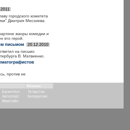
.2011
лаву городского комитета
ики" Дмитрия Месхиева.
 картине жанры комедии и
н его герой.
ым письмом
20.12.2010
ответил на письмо
тербурга В. Матвиенко.
нематографистов
сь, против не
Регионы
Баскетбол
Татарстан
Автоспорт
Белоруссия
Фристайл