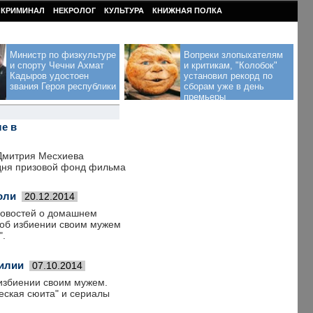
КРИМИНАЛ
НЕКРОЛОГ
КУЛЬТУРА
КНИЖНАЯ ПОЛКА
Министр по физкультуре
Вопреки злопыхателям
и спорту Чечни Ахмат
и критикам, "Колобок"
Кадыров удостоен
установил рекорд по
звания Героя республики
сборам уже в день
премьеры
е в
Дмитрия Месхиева
одня призовой фонд фильма
оли
20.12.2014
новостей о домашнем
 об избиении своим мужем
".
силии
07.10.2014
 избиении своим мужем.
еская сюита" и сериалы