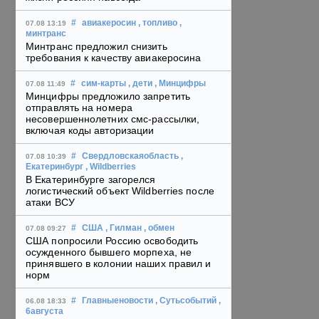
#
авиакеросин
, топливо
,
07.08 13:19
минтранс
Минтранс предложил снизить
требования к качеству авиакеросина
#
сим-карты
, дети
, Минцифры
07.08 11:49
Минцифры предложило запретить
отправлять на номера
несовершеннолетних смс-рассылки,
включая коды авторизации
#
Свердловскаяобласть
,
07.08 10:39
Екатеринбург
, Wildberries
В Екатеринбурге загорелся
логистический объект Wildberries после
атаки ВСУ
#
США
, Гилман
, обмен
07.08 09:27
США попросили Россию освободить
осужденного бывшего морпеха, не
принявшего в колонии наших правил и
норм
#
Главныеновости
, Сутьсобытий
,
06.08 18:33
6августа