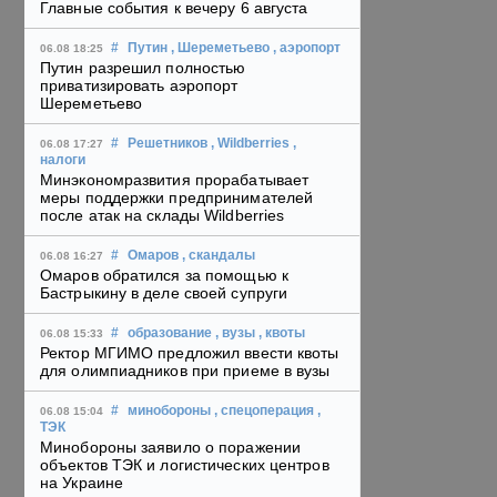
Главные события к вечеру 6 августа
#
Путин
, Шереметьево
, аэропорт
06.08 18:25
Путин разрешил полностью
приватизировать аэропорт
Шереметьево
#
Решетников
, Wildberries
,
06.08 17:27
налоги
Минэкономразвития прорабатывает
меры поддержки предпринимателей
после атак на склады Wildberries
#
Омаров
, скандалы
06.08 16:27
Омаров обратился за помощью к
Бастрыкину в деле своей супруги
#
образование
, вузы
, квоты
06.08 15:33
Ректор МГИМО предложил ввести квоты
для олимпиадников при приеме в вузы
#
минобороны
, спецоперация
,
06.08 15:04
ТЭК
Минобороны заявило о поражении
объектов ТЭК и логистических центров
на Украине