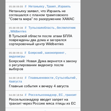
#
Нетаньяху
, Трамп
, Израиль
05.08 09:55
Нетаньяху заявил, что Израиль не
соглашался с планом трамповского
"Совета мира" по разоружению ХАМАС
#
Тульскаяобласть
, беспилотник
05.08 09:38
, Wildberries
В Тульской области после атаки БПЛА
повреждены два дома и загорелся
сортировочный центр Wildberries
#
Боярский
, законопроект
,
05.08 09:11
видеоигры
Боярский: Новая Дума вернется к закону
о регулировании видеоигр после
выборов
#
Главныеновости
, Сутьсобытий
,
04.08 19:02
4августа
Главные события к вечеру 4 августа
#
Россельхознадзор
, ЕС
, транзит
04.08 18:54
Россельхознадзор вводит запрет на
транзит через Россию мяса птицы из ЕС