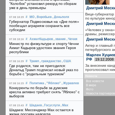
"Колобок" установил рекорд по сборам
Дмитрий Месхи
уже в день премьеры
Вице-губернатор 
#
МО
, Воробьев
, Деньполя
07.08 18:29
по культуре кино
Губернатор Подмосковья на «Дне поля»
Дмитрий Месхи
пообещал аграриям сохранить все
«Человек у окна»
субсидии
драмы, режиссер 
Дмитрий Месхи
#
АхматКадыров
, звание
, Чечня
07.08 18:16
Министр по физкультуре и спорту Чечни
Актер и главный
Ахмат Кадыров удостоен звания Героя
петербургского а
республики
Марлен Хуциев
РФ
19.12.2008
#
Трамп
, гражданство
, США
07.08 16:29
За внесение канд
Где родился, там не пригодился:
проголосовал ник
Дональд Трамп подписал новый указ по
борьбе с "родильным туризмом"
Новости
Все новости
#
Политика
, "Яблоко"
, Журавлев
07.08 16:15
В мире
Конкуренты по борьбе за думские
Фото
кресла активно требуют снять "Яблоко" с
Новости партнеров
выборов
#
Шадаев
, Госуслуги
, Max
07.08 15:43
Шадаев: Мессенджер Max остается в
жизни россиян навсегда