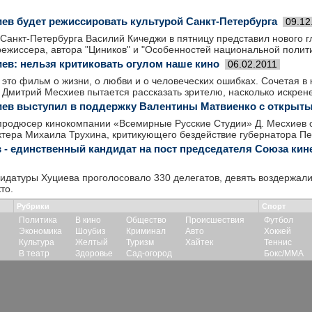
ев будет режиссировать культурой Санкт-Петербурга
09.12
Санкт-Петербурга Василий Кичеджи в пятницу представил нового г
режиссера, автора "Циников" и "Особенностей национальной полит
ев: нельзя критиковать огулом наше кино
06.02.2011
 это фильм о жизни, о любви и о человеческих ошибках. Сочетая в
Дмитрий Месхиев пытается рассказать зрителю, насколько искрене
ев выступил в поддержку Валентины Матвиенко с открыт
 продюсер кинокомпании «Всемирные Русские Студии» Д. Месхиев 
ктера Михаила Трухина, критикующего бездействие губернатора Пе
 - единственный кандидат на пост председателя Союза ки
идатуры Хуциева проголосовало 330 делегатов, девять воздержали
то.
Рубрики
Спорт
Политика
В кино
Общество
Происшествия
Футбол
Экономика
Шоубиз
Криминал
Авто
Хоккей
Культура
Желтый
Туризм
Хайтек
Теннис
В театр
Здоровье
Сад-огород
Бокс/ММА