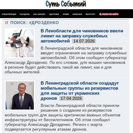
СПЕЦОПЕРАЦИЯ
СКАНДАЛЫ
ШОУ-БИЗНЕС
ЗДОРОВЬЕ
АРМИЯ
ШПИОНАЖ
НЕКРОЛОГ
ПОИСК ПО САЙТУ
//
ПОИСК: #ДРОЗДЕНКО
В Ленобласти для чиновников ввели
лимит на заправку служебных
автомобилей
14.07.2026
В Ленинградской области для чиновников
вводят ограничения на заправку служебных
автомобилей. Об этом сообщил губернатор
Александр Дрозденко. По его словам, для машин чиновников
в регионе будет действовать такой же лимит, как и для
обычных жителей.
В Ленинградской области создадут
мобильные группы из резервистов
для защиты от украинских
дронов
17.04.2026
Власти Ленинградской области приняли
решение о создании из резервистов
мобильных групп для защиты критически важных объектов
инфраструктуры от беспилотников. Об этом сообщил
губернатор Александр Дрозденко. Регион с марта
подвергается регулярным атакам дронов.