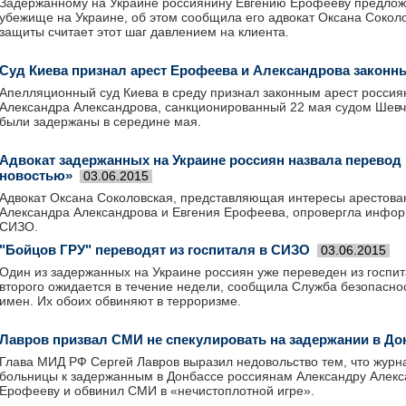
Задержанному на Украине россиянину Евгению Ерофееву предлож
убежище на Украине, об этом сообщила его адвокат Оксана Сокол
защиты считает этот шаг давлением на клиента.
Суд Киева признал арест Ерофеева и Александрова законн
Апелляционный суд Киева в среду признал законным арест россия
Александра Александрова, санкционированный 22 мая судом Шевч
были задержаны в середине мая.
Адвокат задержанных на Украине россиян назвала перевод
новостью»
03.06.2015
Адвокат Оксана Соколовская, представляющая интересы арестова
Александра Александрова и Евгения Ерофеева, опровергла инфор
СИЗО.
"Бойцов ГРУ" переводят из госпиталя в СИЗО
03.06.2015
Один из задержанных на Украине россиян уже переведен из госпи
второго ожидается в течение недели, сообщила Служба безопасно
имен. Их обоих обвиняют в терроризме.
Лавров призвал СМИ не спекулировать на задержании в До
Глава МИД РФ Сергей Лавров выразил недовольство тем, что журн
больницы к задержанным в Донбассе россиянам Александру Алекс
Ерофееву и обвинил СМИ в «нечистоплотной игре».