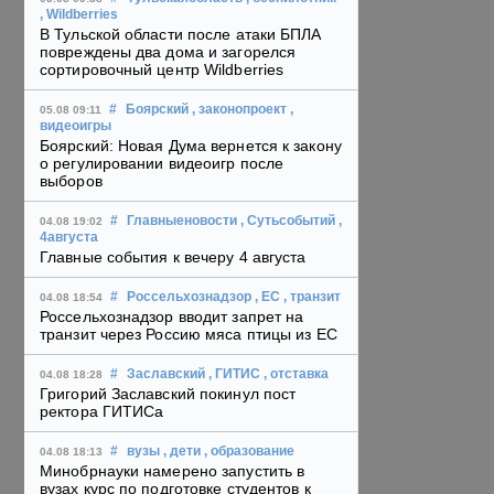
, Wildberries
В Тульской области после атаки БПЛА
повреждены два дома и загорелся
сортировочный центр Wildberries
#
Боярский
, законопроект
,
05.08 09:11
видеоигры
Боярский: Новая Дума вернется к закону
о регулировании видеоигр после
выборов
#
Главныеновости
, Сутьсобытий
,
04.08 19:02
4августа
Главные события к вечеру 4 августа
#
Россельхознадзор
, ЕС
, транзит
04.08 18:54
Россельхознадзор вводит запрет на
транзит через Россию мяса птицы из ЕС
#
Заславский
, ГИТИС
, отставка
04.08 18:28
Григорий Заславский покинул пост
ректора ГИТИСа
#
вузы
, дети
, образование
04.08 18:13
Минобрнауки намерено запустить в
вузах курс по подготовке студентов к