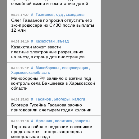
семейной жизни и воспитанию детей
#
Газманов
, суд
, скандалы
04.08 17:27
Олег Газманов попросил отпустить его
экс-продюсера из СИЗО после выплаты
12 млн
#
Казахстан
, въезд
04.08 16:10
Казахстан может ввести
платные электронные разрешения
на въезд в страну для иностранцев
#
Минобороны
, спецоперация
,
04.08 15:12
Харьковскаяобласть
Минобороны РФ заявило о взятии под
контроль села Бакшеевка в Харьковской
области
#
Гасанов
, блогеры
, налоги
04.08 15:03
Блогера Гусейна Гасанова заочно
приговорили к четырем годам колонии
#
Армения
, политика
, запреты
04.08 13:10
Торговая война с недавним союзником
продолжается: теперь запрещена
минеральная вода