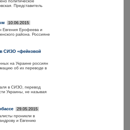
ено политическое
овская. Представитель
ым
10.06.2015
н Евгения Ерофеева и
енского района. Россияне
 в СИЗО «фейковой
нных на Украине россиян
мацию об их переводе в
таля в СИЗО, перевод
сти Украины, не называя
нбассе
29.05.2015
алисты проникли в
андрову и Евгению