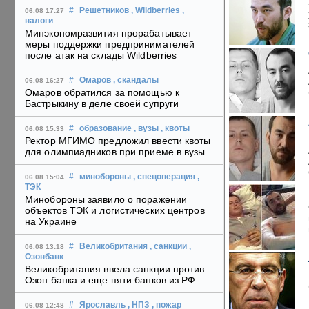
#
Решетников
, Wildberries
,
06.08 17:27
налоги
Минэкономразвития прорабатывает
меры поддержки предпринимателей
после атак на склады Wildberries
#
Омаров
, скандалы
06.08 16:27
Омаров обратился за помощью к
Бастрыкину в деле своей супруги
#
образование
, вузы
, квоты
06.08 15:33
Ректор МГИМО предложил ввести квоты
для олимпиадников при приеме в вузы
#
минобороны
, спецоперация
,
06.08 15:04
ТЭК
Минобороны заявило о поражении
объектов ТЭК и логистических центров
на Украине
#
Великобритания
, санкции
,
06.08 13:18
Озонбанк
Великобритания ввела санкции против
Озон банка и еще пяти банков из РФ
#
Ярославль
, НПЗ
, пожар
06.08 12:48