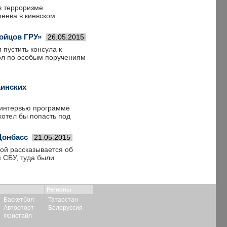
в терроризме
еева в киевском
ойцов ГРУ»
26.05.2015
пустить консула к
ол по особым поручениям
аинских
 интервью программе
хотел бы попасть под
Донбасс
21.05.2015
ой рассказывается об
 СБУ, туда были
Регионы
Баскетбол
Татарстан
Автоспорт
Белоруссия
Фристайл