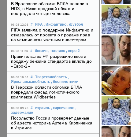
В Ярославле обломки БПЛА попали в
НПЗ, в Нижегородской области
пострадали четыре человека
#
FIFA
, Инфантино
, футбол
06.08 12:08
FIFA заявила о поддержке Инфантино и
отказалась от проекта о продаже прав
на чемпионаты частным инвесторам
#
бензин
, топливо
, евро-2
06.08 11:25
Правительство РФ разрешило ввоз и
продажу бензина стандартов вплоть до
«Евро-2»
#
Тверскаяобласть
,
06.08 10:04
Ярославскаяобласть
, беспилотники
В Тверской области обломки БПЛА
повредили фасад логистического
комплекса Wildberries
#
израиль
, кирпиченок
,
06.08 09:26
задержание
Посольство России проверяет данные
об аресте историка Артема Кирпиченка
в Израиле