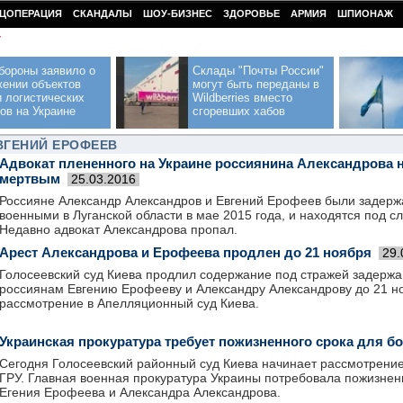
ЦОПЕРАЦИЯ
СКАНДАЛЫ
ШОУ-БИЗНЕС
ЗДОРОВЬЕ
АРМИЯ
ШПИОНАЖ
У
бороны заявило о
Склады "Почты России"
жении объектов
могут быть переданы в
 логистических
Wildberries вместо
ов на Украине
сгоревших хабов
ВГЕНИЙ ЕРОФЕЕВ
Адвокат плененного на Украине россиянина Александрова 
мертвым
25.03.2016
Россияне Александр Александров и Евгений Ерофеев были задерж
военными в Луганской области в мае 2015 года, и находятся под с
Недавно адвокат Александрова пропал.
Арест Александрова и Ерофеева продлен до 21 ноября
29.
Голосеевский суд Киева продлил содержание под стражей задерж
россиянам Евгению Ерофееву и Александру Александрову до 21 н
рассмотрение в Апелляционный суд Киева.
Украинская прокуратура требует пожизненного срока для б
Сегодня Голосеевский районный суд Киева начинает рассмотрение
ГРУ. Главная военная прокуратура Украины потребовала пожизнен
Егения Ерофеева и Александра Александрова.