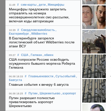
#
сим-карты
, дети
, Минцифры
11:49
Минцифры предложило запретить
отправлять на номера
несовершеннолетних смс-рассылки,
включая коды авторизации
#
Свердловскаяобласть
,
10:39
Екатеринбург
, Wildberries
В Екатеринбурге загорелся
логистический объект Wildberries после
атаки ВСУ
#
США
, Гилман
, обмен
09:27
США попросили Россию освободить
осужденного бывшего морпеха Роберта
Гилмана
#
Главныеновости
, Сутьсобытий
,
06.08 18:33
6августа
Главные события к вечеру 6 августа
#
Путин
, Шереметьево
, аэропорт
06.08 18:25
Путин разрешил полностью
приватизировать аэропорт
Шереметьево