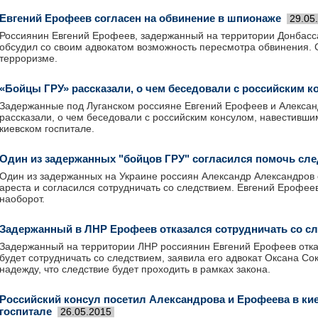
Евгений Ерофеев согласен на обвинение в шпионаже
29.05
Россиянин Евгений Ерофеев, задержанный на территории Донбасс
обсудил со своим адвокатом возможность пересмотра обвинения. 
терроризме.
«Бойцы ГРУ» рассказали, о чем беседовали с российским к
Задержанные под Луганском россияне Евгений Ерофеев и Алексан
рассказали, о чем беседовали с российским консулом, навестившим
киевском госпитале.
Один из задержанных "бойцов ГРУ" согласился помочь сл
Один из задержанных на Украине россиян Александр Александров 
ареста и согласился сотрудничать со следствием. Евгений Ерофеев
наоборот.
Задержанный в ЛНР Ерофеев отказался сотрудничать со с
Задержанный на территории ЛНР россиянин Евгений Ерофеев отка
будет сотрудничать со следствием, заявила его адвокат Оксана Со
надежду, что следствие будет проходить в рамках закона.
Российский консул посетил Александрова и Ерофеева в ки
госпитале
26.05.2015