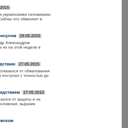
.2015
а украинскими силовиками,
Сейчас его обвиняют в
онсулом
29.05.2015
др Александров
 их на этой неделе в
едствию
27.05.2015
отказался от обжалования
 поступил с точностью до
ледствием
27.05.2015
зался от защиты и не
коловская, выразив
евском