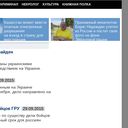
КРИМИНАЛ
НЕКРОЛОГ
КУЛЬТУРА
КНИЖНАЯ ПОЛКА
Казахстан может ввести
Признанный иноагентом
платные электронные
Борис Надеждин улетел
разрешения
из России и постит свои
на въезд в страну для
фото на фоне
иностранцев
Эйфелевой башни
найден
аны украинскими
ледствием на Украине.
09.2015
анным на Украине
оября, дело направлено на
ойцов ГРУ
29.09.2015
 по существу дела бойцов
ный срок для россиян