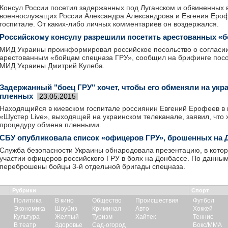
Консул России посетил задержанных под Луганском и обвиненных 
военнослужащих России Александра Александрова и Евгения Ероф
госпитале. От каких-либо личных комментариев он воздержался.
Российскому консулу разрешили посетить арестованных «б
МИД Украины проинформировал российское посольство о согласии 
арестованным «бойцам спецназа ГРУ», сообщил на брифинге пос
МИД Украины Дмитрий Кулеба.
Задержанный "боец ГРУ" хочет, чтобы его обменяли на укр
пленных
23.05.2015
Находящийся в киевском госпитале россиянин Евгений Ерофеев в
«Шустер Live», выходящей на украинском телеканале, заявил, что 
процедуру обмена пленными.
СБУ опубликовала список «офицеров ГРУ», брошенных на 
Служба безопасности Украины обнародовала презентацию, в котор
участии офицеров российского ГРУ в боях на Донбассе. По данным
переброшены бойцы 3-й отдельной бригады спецназа.
Рубрики
Спорт
Политика
В кино
Общество
Происшествия
Футбол
Экономика
Шоубиз
Криминал
Авто
Хоккей
Культура
Желтый
Туризм
Хайтек
Теннис
В театр
Здоровье
Сад-огород
Бокс/ММА