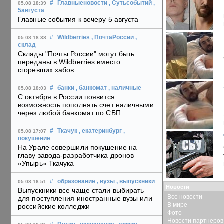
#
Главныеновости
, Сутьсобытий
,
05.08 18:39
5августа
Главные события к вечеру 5 августа
#
Wildberries
, ПочтаРоссии
,
05.08 18:38
склад
Склады "Почты России" могут быть
переданы в Wildberries вместо
сгоревших хабов
#
банки
, банкомат
, наличные
05.08 18:03
С октября в России появится
возможность пополнять счет наличными
через любой банкомат по СБП
#
Ткачук
, екатеринбург
,
05.08 17:07
покушение
На Урале совершили покушение на
главу завода-разработчика дронов
«Упырь» Ткачука
#
образование
, вузы
, выпускники
05.08 16:51
Новости
Выпускники все чаще стали выбирать
Все новости
для поступления иностранные вузы или
В мире
российские колледжи
Фото
Новости партнеров