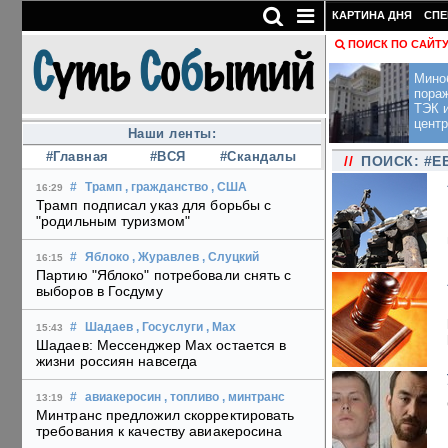
КАРТИНА ДНЯ
СПЕ
ПОИСК ПО САЙТ
Мино
пора
ТЭК и
центр
Наши ленты:
#Главная
#ВСЯ
#Скандалы
//
ПОИСК: #Е
#
Трамп
, гражданство
, США
16:29
Трамп подписал указ для борьбы с
"родильным туризмом"
#
Яблоко
, Журавлев
, Слуцкий
16:15
Партию "Яблоко" потребовали снять с
выборов в Госдуму
#
Шадаев
, Госуслуги
, Max
15:43
Шадаев: Мессенджер Max остается в
жизни россиян навсегда
#
авиакеросин
, топливо
, минтранс
13:19
Минтранс предложил скорректировать
требования к качеству авиакеросина