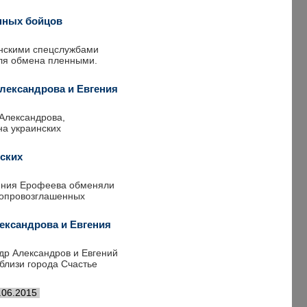
нных бойцов
инскими спецслужбами
для обмена пленными.
лександрова и Евгения
Александрова,
на украинских
ских
гения Ерофеева обменяли
мопровозглашенных
ександрова и Евгения
др Александров и Евгений
близи города Счастье
.06.2015