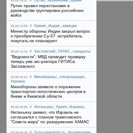
#
Путин
, назначение
, армия
05.08 16:21
Путин провел перестановки в
руководстве группировок российских
войск
#
Армия
, Индия
, авиация
05.08 13:55
Министр обороны Индии закрыл вопрос
о приобретении Су-57: истребитель
покупать не планируют
#
Заславский
, ГИТИС
, скандалы
05.08 12:16
"Ведомости": МВД проводит проверку
теперь уже экс-ректора ГИТИСа
Заславского
#
Минобороны
, спецоперация
,
05.08 10:01
Украина
Минобороны заявило о поражении
транспортно-логистических центров в
Киеве и Киевской области
#
Нетаньяху
, Трамп
, Израиль
05.08 09:55
Нетаньяху заявил, что Израиль не
соглашался с планом трамповского
"Совета мира" по разоружению ХАМАС
#
Тульскаяобласть
, беспилотник
05.08 09:38