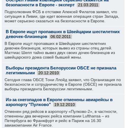
безопасности в Европе - эксперт
21.03.2011
Подполковник ФСБ в отставке Алексей Филатов заявил, что
ситуация в Ливии, где идет военная операция стран Запада,
может серьезно сказаться на безопасности в Европе.
В Европе ищут пропавших в Швейцарии шестилетних
девочек-близнецов
06.02.2011
В Европе ищут пропавших в Швейцарии шестилетних
девочек-близнецов, которых вывез из страны отец детей.
Маттиас Шепп тайно вывез двух своих дочек-близнецов из
швейцарского дома совей бывшей жены.
Выборы президента Белоруссии ОБСЕ не признала
легитимными
20.12.2010
Сегодня глава ОБСЕ Тони Ллойд заявил, что Организация по
безопасности и сотрудничеству в Европе (ОБСЕ) не признала
выборы президента Белоруссии легитимными.
Из-за снегопадов в Европе отменены авиарейсы в
аэропорту "Пулково"
19.12.2010
Отменен ряд рейсов в аэропорту «Пулково-2», в частности,
отменены два вечерних рейса компании Lufthansa – из
Петербурга во Франкфурт и рейс в Париж на 16.30
авиакомпании Air France.