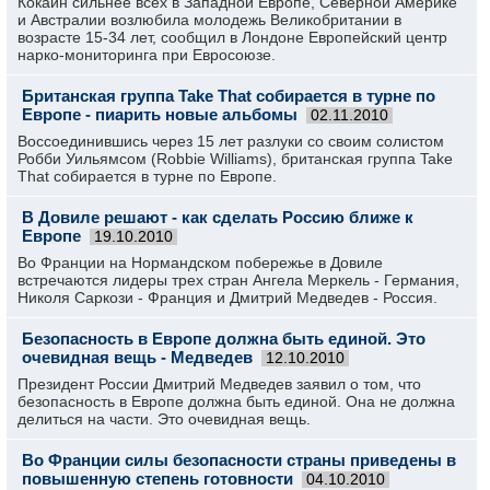
Кокаин сильнее всех в Западной Европе, Северной Америке
и Австралии возлюбила молодежь Великобритании в
возрасте 15-34 лет, сообщил в Лондоне Европейский центр
нарко-мониторинга при Евросоюзе.
Британская группа Take That собирается в турне по
Европе - пиарить новые альбомы
02.11.2010
Воссоединившись через 15 лет разлуки со своим солистом
Робби Уильямсом (Robbie Williams), британская группа Take
That собирается в турне по Европе.
В Довиле решают - как сделать Россию ближе к
Европе
19.10.2010
Во Франции на Нормандском побережье в Довиле
встречаются лидеры трех стран Ангела Меркель - Германия,
Николя Саркози - Франция и Дмитрий Медведев - Россия.
Безопасность в Европе должна быть единой. Это
очевидная вещь - Медведев
12.10.2010
Президент России Дмитрий Медведев заявил о том, что
безопасность в Европе должна быть единой. Она не должна
делиться на части. Это очевидная вещь.
Во Франции силы безопасности страны приведены в
повышенную степень готовности
04.10.2010