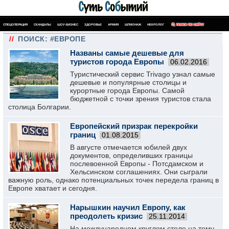
СПЕЦОПЕРАЦИЯ
СКАНДАЛЫ
ШОУ-БИЗНЕС
ЗДОРОВЬЕ
АРМИЯ
ШПИОНАЖ
НЕКРОЛОГ
ПОИСК ПО САЙТУ
//
ПОИСК: #ЕВРОПЕ
Названы самые дешевые для
туристов города Европы
06.02.2016
Туристический сервис Trivago узнал самые
дешевые и популярные столицы и
курортные города Европы. Самой
бюджетной с точки зрения туристов стала
столица Болгарии.
Европейский призрак перекройки
границ
01.08.2015
В августе отмечается юбилей двух
документов, определивших границы
послевоенной Европы - Потсдамском и
Хельсинском соглашениях. Они сыграли
важную роль, однако потенциальных точек передела границ в
Европе хватает и сегодня.
Нарышкин научил Европу, как
преодолеть кризис
25.11.2014
На международном круглом столе на тему