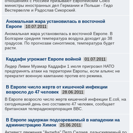
отношениях с Россией призывают Европейский Союз
министры иностранных дел Германии и Польши - Гидо
Вестервелле и Радослав Сикорский.
Аномальная жара установилась в восточной
Европе
10.07.2011
Аномальная жара установилась в восточной Европе. В
Болгарии средняя температура воздуха доходит до 38
градусов. По прогнозам синоптиков, температура будет
расти.
Каддафи угрожает Европе войной
01.07.2011
Лидер Ливии Муамар Каддафи 1 июля пригрозил НАТО
предпринять атаки на территории Европы, если альянс не
прекратит военную кампанию против его режима.
В Европе число жертв от кишечной инфекции
возросло до 47 человек
28.06.2011
В Европе возросло число жертв кишечной инфекции E.coli, на
сегодняшний день оно составило 47 человек, сообщает
британская телерадиокорпорация BBC.
В Европе задержан подозреваемый в нападении на
администрацию Химок
25.06.2011
Активист движения "Антифа" Петр Силаев, разыскиваемый по