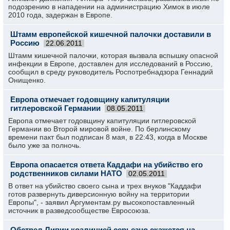
подозрению в нападении на администрацию Химок в июле
2010 года, задержан в Европе.
Штамм европейской кишечной палочки доставили в
Россию
22.06.2011
Штамм кишечной палочки, которая вызвала вспышку опасной
инфекции в Европе, доставлен для исследований в Россию,
сообщил в среду руководитель Роспотребнадзора Геннадий
Онищенко.
Европа отмечает годовщину капитуляции
гитлеровской Германии
08.05.2011
Европа отмечает годовщину капитуляции гитлеровской
Германии во Второй мировой войне. По берлинскому
времени пакт был подписан 8 мая, в 22:43, когда в Москве
было уже за полночь.
Европа опасается ответа Каддафи на убийство его
родственников силами НАТО
02.05.2011
В ответ на убийство своего сына и трех внуков "Каддафи
готов развернуть диверсионную войну на территории
Европы", - заявил Аргументам.ру высокопоставленный
источник в разведсообществе Евросоюза.
Обстрел Ливии коалицией серьезно скажется на