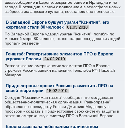
авиасообщение в Европе, закрытое ранее в Ирландии и на
западе Шотландии в связи с появлением в атмосфере новых
выбросов исландского вулкана, восстановлено полностью.
В Западной Европе бушует ураган "Ксинтия", его
жертвами стали 80 человек
01.03.2010
По Западной Европе ударил ураган "Ксинтия", погибли по
меньшей мере 80 человек, около ста ранены, десятки людей
пропали без вести.
Генштаб: Развертывание элементов ПРО в Европе
угрожает России
24.02.2010
Развертывание американских элементов ПРО в Европе
угрожает России, заявил начальник Генштаба РФ Николай
Макаров.
Приднестровье просит Россию разместить ПРО на
своей территории
15.02.2010
Сегодня "Независимая газета" сообщает, что молдавская
общественно-политическая организация "Равноправие"
обратилась к президенту России Дмитрию Медведеву с
просьбой - создать в Приднестровье свою систему защиты в
ответ на американскую систему ПРО в Восточной Европе.
Европа засыпана небывалым количеством