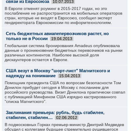
связи из Евросоюза
10.07.2013
В Европе отменят роуминг в 2015-2017 годах, но это
послабление не распространится на мобильных операторов
стран, которые не входят в Евросоюз, сообщил эксперт
гендиректората Еврокомиссии по информтехнологиям.
Сеть бюджетных авиапепервозчиков растет, но
только не в России
19.04.2013
Глобальная система бронирования Amadeus опубликовала
данные о проникновении бюджетных перевозчиков на рынки
различных континентов. Наиболее высокой доля
дискаунтеров остается в Европе.
США везут в Москву "шорт-лист" Магнитского и
надежду на понимание
15.04.2013
Помощник президента США по вопросам безопасности Том
Донилон прибудет сегодня в Москву с посланием для
российского руководства. Визит Донилона практически совпал
с публикацией Минфином США изрядно кастрированного
"списка Магнитского".
Заклинания премьера: рубль, будь стабилен,
стабилен, стабилен....
02.06.2012
В подмосковных Горках премьер-министр Дмитрий Медведев
обсудил с коллегами будущее стремительно рушившегося