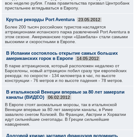
всю неделю рубля. Глава правительства призвал Центробанк
пристальнее вглядываться в Европу.
Крутые рекорды Port Aventura
23.05.2012
Более 200 тысяч российских туристов насладятся
аттракционами испанского парка развлечений Port Aventura в
этом сезоне. Американские горки «Шамбала» стали самыми
высокими и скоростными в Европе.
В Испании состоялось открытие самых больших
американских горок в Европе
14.05.2012
В парке аттракционов, который расположен недалеко от
Барселоны, новый аттракцион побил сразу три европейских
рекорда: по скорости - 134 километра в час, по высоте
конструкции - 76 метров и по высоте падения - 78 метров.
В итальянской Венеции впервые за 80 лет замерзли
каналы (ВИДЕО)
06.02.2012
В Европе стоят аномальные морозы, так в итальянской
Венеции впервые за 80 лет замерзли каналы, в Риме
завалило снегом Колизей. Во Франции, Австрии и Хорватии
идут сильнейшие снегопады. В Греции сильнейшие
наводнения.
Долговой кризис заставил французов вспомнить