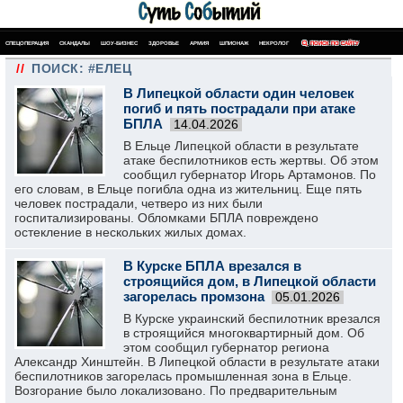
СПЕЦОПЕРАЦИЯ
СКАНДАЛЫ
ШОУ-БИЗНЕС
ЗДОРОВЬЕ
АРМИЯ
ШПИОНАЖ
НЕКРОЛОГ
ПОИСК ПО САЙТУ
//
ПОИСК: #ЕЛЕЦ
В Липецкой области один человек
погиб и пять пострадали при атаке
БПЛА
14.04.2026
В Ельце Липецкой области в результате
атаке беспилотников есть жертвы. Об этом
сообщил губернатор Игорь Артамонов. По
его словам, в Ельце погибла одна из жительниц. Еще пять
человек пострадали, четверо из них были
госпитализированы. Обломками БПЛА повреждено
остекление в нескольких жилых домах.
В Курске БПЛА врезался в
строящийся дом, в Липецкой области
загорелась промзона
05.01.2026
В Курске украинский беспилотник врезался
в строящийся многоквартирный дом. Об
этом сообщил губернатор региона
Александр Хинштейн. В Липецкой области в результате атаки
беспилотников загорелась промышленная зона в Ельце.
Возгорание было локализовано. По предварительным