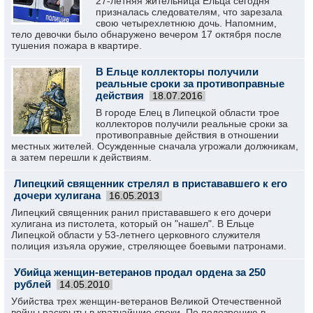
27-летняя жительница Ельца сегодня
призналась следователям, что зарезала
свою четырехлетнюю дочь. Напомним,
тело девочки было обнаружено вечером 17 октября после
тушения пожара в квартире.
В Ельце коллекторы получили
реальные сроки за противоправные
действия
18.07.2016
В городе Елец в Липецкой области трое
коллекторов получили реальные сроки за
противоправные действия в отношении
местных жителей. Осужденные сначала угрожали должникам,
а затем перешли к действиям.
Липецкий священник стрелял в пристававшего к его
дочери хулигана
16.05.2013
Липецкий священник ранил пристававшего к его дочери
хулигана из пистолета, который он "нашел". В Ельце
Липецкой области у 53-летнего церковного служителя
полиция изъяла оружие, стреляющее боевыми патронами.
Убийца женщин-ветеранов продал ордена за 250
рублей
14.05.2010
Убийства трех женщин-ветеранов Великой Отечественной
войны раскрыты в кратчайшие сроки. По подозрению в