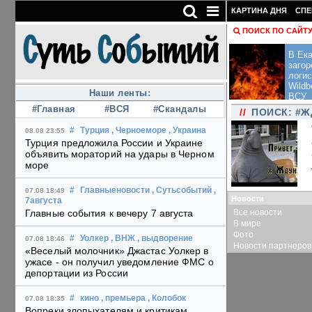
КАРТИНА ДНЯ
СПЕ
ПОИСК ПО САЙТ
В Ека
загор
логис
Wildb
Наши ленты:
ВСУ
#Главная
#ВСЯ
#Скандалы
//
ПОИСК: #Ж
#
Турция
, Черноеморе
, Украина
08.08 23:55
Турция предложила России и Украине
объявить мораторий на удары в Черном
море
#
Главныеновости
, Сутьсобытий
,
07.08 18:49
Новости
7августа
Все новости
Главные события к вечеру 7 августа
В мире
Фото
#
Уолкер
, ВНЖ
, выдворение
07.08 18:46
Новости партнеров
«Веселый молочник» Джастас Уолкер в
ужасе - он получил уведомление ФМС о
депортации из России
#
кино
, премьера
, Колобок
07.08 18:35
Вопреки злопыхателям и критикам,