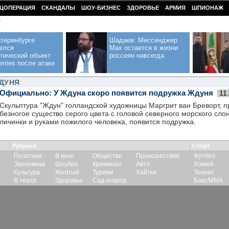
ЦОПЕРАЦИЯ
СКАНДАЛЫ
ШОУ-БИЗНЕС
ЗДОРОВЬЕ
АРМИЯ
ШПИОНАЖ
У
теринбурге
Шадаев: Мессенджер
елся
Max остается в жизни
тический объект
россиян навсегда
erries после атаки
ДУНЯ
Официально: У Ждуна скоро появится подружка Ждуня
11
Скульптура "Ждун" голландской художницы Маргрит ван Бреворт, 
безногое существо серого цвета с головой северного морского слон
личинки и руками пожилого человека, появится подружка.
Рубрики
Спорт
Политика
В кино
Общество
Происшествия
Футбол
Экономика
Шоубиз
Криминал
Авто
Хоккей
Культура
Желтый
Туризм
Хайтек
Теннис
В театр
Здоровье
Сад-огород
Бокс/ММА