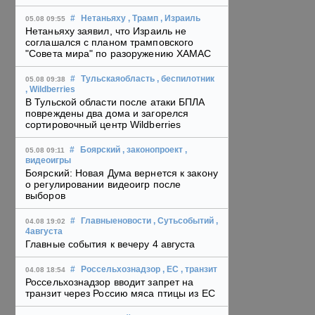
#
Нетаньяху
, Трамп
, Израиль
05.08 09:55
Нетаньяху заявил, что Израиль не
соглашался с планом трамповского
"Совета мира" по разоружению ХАМАС
#
Тульскаяобласть
, беспилотник
05.08 09:38
, Wildberries
В Тульской области после атаки БПЛА
повреждены два дома и загорелся
сортировочный центр Wildberries
#
Боярский
, законопроект
,
05.08 09:11
видеоигры
Боярский: Новая Дума вернется к закону
о регулировании видеоигр после
выборов
#
Главныеновости
, Сутьсобытий
,
04.08 19:02
4августа
Главные события к вечеру 4 августа
#
Россельхознадзор
, ЕС
, транзит
04.08 18:54
Россельхознадзор вводит запрет на
транзит через Россию мяса птицы из ЕС