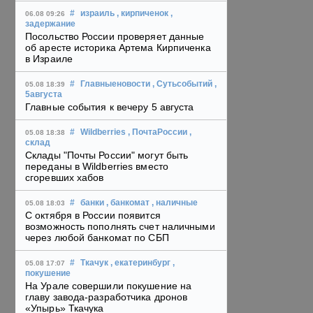
#
израиль
, кирпиченок
,
06.08 09:26
задержание
Посольство России проверяет данные
об аресте историка Артема Кирпиченка
в Израиле
#
Главныеновости
, Сутьсобытий
,
05.08 18:39
5августа
Главные события к вечеру 5 августа
#
Wildberries
, ПочтаРоссии
,
05.08 18:38
склад
Склады "Почты России" могут быть
переданы в Wildberries вместо
сгоревших хабов
#
банки
, банкомат
, наличные
05.08 18:03
С октября в России появится
возможность пополнять счет наличными
через любой банкомат по СБП
#
Ткачук
, екатеринбург
,
05.08 17:07
покушение
На Урале совершили покушение на
главу завода-разработчика дронов
«Упырь» Ткачука