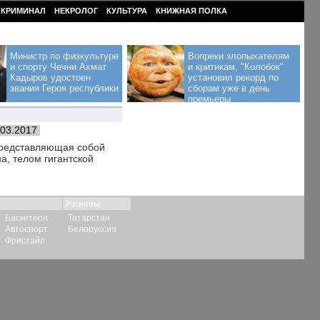
КРИМИНАЛ
НЕКРОЛОГ
КУЛЬТУРА
КНИЖНАЯ ПОЛКА
Министр по физкультуре
Вопреки злопыхателям
и спорту Чечни Ахмат
и критикам, "Колобок"
Кадыров удостоен
установил рекорд по
звания Героя республики
сборам уже в день
премьеры
.03.2017
представляющая собой
а, телом гигантской
Регионы
Баскетбол
Татарстан
Автоспорт
Белоруссия
Фристайл