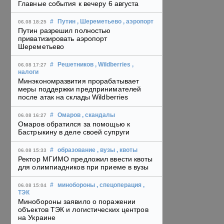
Главные события к вечеру 6 августа
#
Путин
, Шереметьево
, аэропорт
06.08 18:25
Путин разрешил полностью
приватизировать аэропорт
Шереметьево
#
Решетников
, Wildberries
,
06.08 17:27
налоги
Минэкономразвития прорабатывает
меры поддержки предпринимателей
после атак на склады Wildberries
#
Омаров
, скандалы
06.08 16:27
Омаров обратился за помощью к
Бастрыкину в деле своей супруги
#
образование
, вузы
, квоты
06.08 15:33
Ректор МГИМО предложил ввести квоты
для олимпиадников при приеме в вузы
#
минобороны
, спецоперация
,
06.08 15:04
ТЭК
Минобороны заявило о поражении
объектов ТЭК и логистических центров
на Украине