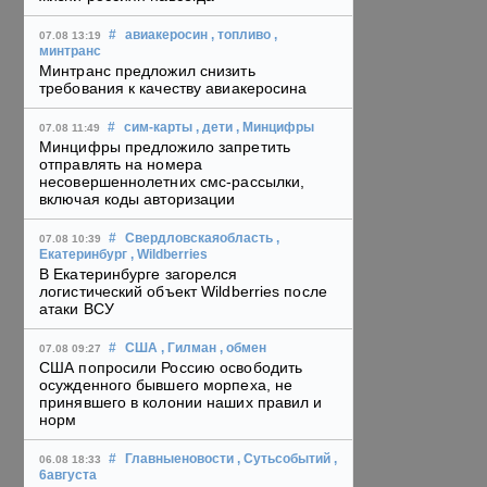
#
авиакеросин
, топливо
,
07.08 13:19
минтранс
Минтранс предложил снизить
требования к качеству авиакеросина
#
сим-карты
, дети
, Минцифры
07.08 11:49
Минцифры предложило запретить
отправлять на номера
несовершеннолетних смс-рассылки,
включая коды авторизации
#
Свердловскаяобласть
,
07.08 10:39
Екатеринбург
, Wildberries
В Екатеринбурге загорелся
логистический объект Wildberries после
атаки ВСУ
#
США
, Гилман
, обмен
07.08 09:27
США попросили Россию освободить
осужденного бывшего морпеха, не
принявшего в колонии наших правил и
норм
#
Главныеновости
, Сутьсобытий
,
06.08 18:33
6августа