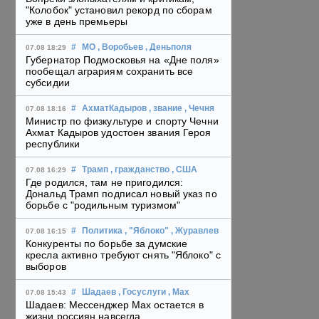
"Колобок" установил рекорд по сборам
уже в день премьеры
#
МО
, Воробьев
, Деньполя
07.08 18:29
Губернатор Подмосковья на «Дне поля»
пообещал аграриям сохранить все
субсидии
#
АхматКадыров
, звание
, Чечня
07.08 18:16
Министр по физкультуре и спорту Чечни
Ахмат Кадыров удостоен звания Героя
республики
#
Трамп
, гражданство
, США
07.08 16:29
Где родился, там не пригодился:
Дональд Трамп подписал новый указ по
борьбе с "родильным туризмом"
#
Политика
, "Яблоко"
, Журавлев
07.08 16:15
Конкуренты по борьбе за думские
кресла активно требуют снять "Яблоко" с
выборов
#
Шадаев
, Госуслуги
, Max
07.08 15:43
Шадаев: Мессенджер Max остается в
жизни россиян навсегда