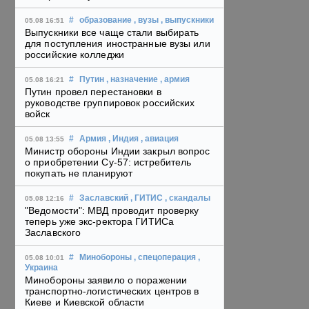
#
образование
, вузы
, выпускники
05.08 16:51
Выпускники все чаще стали выбирать
для поступления иностранные вузы или
российские колледжи
#
Путин
, назначение
, армия
05.08 16:21
Путин провел перестановки в
руководстве группировок российских
войск
#
Армия
, Индия
, авиация
05.08 13:55
Министр обороны Индии закрыл вопрос
о приобретении Су-57: истребитель
покупать не планируют
#
Заславский
, ГИТИС
, скандалы
05.08 12:16
"Ведомости": МВД проводит проверку
теперь уже экс-ректора ГИТИСа
Заславского
#
Минобороны
, спецоперация
,
05.08 10:01
Украина
Минобороны заявило о поражении
транспортно-логистических центров в
Киеве и Киевской области