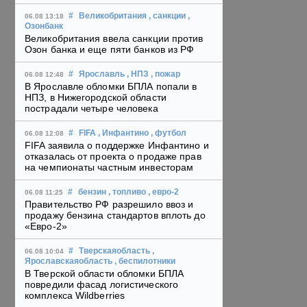
#
Великобритания
, санкции
,
06.08 13:18
Озонбанк
Великобритания ввела санкции против
Озон банка и еще пяти банков из РФ
#
Ярославль
, НПЗ
, пожар
06.08 12:48
В Ярославле обломки БПЛА попали в
НПЗ, в Нижегородской области
пострадали четыре человека
#
FIFA
, Инфантино
, футбол
06.08 12:08
FIFA заявила о поддержке Инфантино и
отказалась от проекта о продаже прав
на чемпионаты частным инвесторам
#
бензин
, топливо
, евро-2
06.08 11:25
Правительство РФ разрешило ввоз и
продажу бензина стандартов вплоть до
«Евро-2»
#
Тверскаяобласть
,
06.08 10:04
Ярославскаяобласть
, беспилотники
В Тверской области обломки БПЛА
повредили фасад логистического
комплекса Wildberries