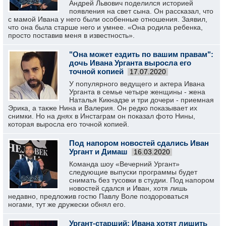
Андрей Львович поделился историей
появления на свет сына. Он рассказал, что
с мамой Ивана у него были особенные отношения. Заявил,
что она была старше него и умнее. «Она родила ребенка,
просто поставив меня в известность».
"Она может ездить по вашим правам":
дочь Ивана Урганта выросла его
точной копией
17.07.2020
У популярного ведущего и актера Ивана
Урганта в семье четыре женщины - жена
Наталья Кикнадзе и три дочери - приемная
Эрика, а также Нина и Валерия. Он редко показывает их
снимки. Но на днях в Инстаграм он показал фото Нины,
которая выросла его точной копией.
Под напором новостей сдались Иван
Ургант и Димаш
16.03.2020
Команда шоу «Вечерний Ургант»
следующие выпуски программы будет
снимать без тусовки в студии. Под напором
новостей сдался и Иван, хотя лишь
недавно, предложив гостю Павлу Воле поздороваться
ногами, тут же дружески обнял его.
Ургант-старший: Ивана хотят лишить