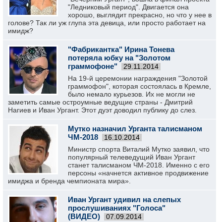
"Ледниковый период". Двигается она
хорошо, выглядит прекрасно, но что у нее в
голове? Так ли уж глупа эта девица, или просто работает на
имидж?
"Фабрикантка" Ирина Тонева
потеряла юбку на "Золотом
граммофоне"
29.11.2014
На 19-й церемонии награждения "Золотой
граммофон", которая состоялась в Кремле,
было немало курьезов. Их не могли не
заметить самые остроумные ведущие страны - Дмитрий
Нагиев и Иван Ургант. Этот дуэт доводил публику до слез.
Мутко назначил Урганта талисманом
ЧМ-2018
16.10.2014
Министр спорта Виталий Мутко заявил, что
популярный телеведущий Иван Ургант
станет талисманом ЧМ-2018. Именно с его
персоны «начнется активное продвижение
имиджа и бренда чемпионата мира».
Иван Ургант удивил на слепых
прослушиваниях "Голоса"
(ВИДЕО)
07.09.2014