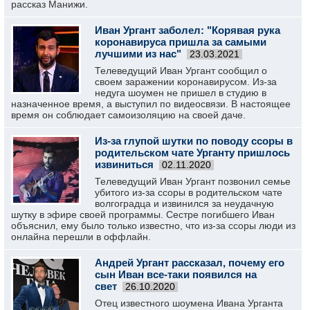
рассказ Манижи.
Иван Ургант заболел: "Корявая рука
коронавируса пришла за самыми
лучшими из нас"
23.03.2021
Телеведущий Иван Ургант сообщил о
своем заражении коронавирусом. Из-за
недуга шоумен не пришел в студию в
назначенное время, а выступил по видеосвязи. В настоящее
время он соблюдает самоизоляцию на своей даче.
Из-за глупой шутки по поводу ссоры в
родительском чате Урганту пришлось
извиниться
02.11.2020
Телеведущий Иван Ургант позвонил семье
убитого из-за ссоры в родительском чате
волгоградца и извинился за неудачную
шутку в эфире своей программы. Сестре погибшего Иван
объяснил, ему было только известно, что из-за ссоры люди из
онлайна перешли в оффлайн.
Андрей Ургант рассказал, почему его
сын Иван все-таки появился на
свет
26.10.2020
Отец известного шоумена Ивана Урганта