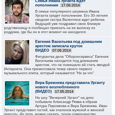
Семья Ивана Урганта ждет
пополнения
17.06.2014
В семье популярного шоумена Ивана
Урганта грядет пополнение. Его 30-летняя
сводная сестра Валентина ждет ребенка.
Ведущий уже поздравил свою близкую
родственницу и пообещал приехать на ее выписку из
роддома, где бы он в этот момент ни находился.
Евгения Васильева под домашним
арестом записала крутое
ВИДЕО
07.06.2014
Фигурантка дела "Оборонсервиса" Евгения
Васильева находится под домашним
арестом, что не помешало ей стать звездой
Интернета. Она презентовала тизер своего первого
музыкального клипа, который называется "Ни за что".
Вера Брежнева представила Урганту
нового возлюбленного
(ВИДЕО)
17.05.2014
На шоу "Вечерний Ургант" на днях
побывали Александр Ревва в образе
Артура Пирожкова и Вера Брежнева. Иван
Ургант представил гостей, как эталонов мужской и женской
красоты. Их тела, можно сказать, почти совершенство.