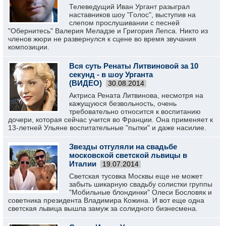
Телеведущий Иван Ургант разыграл
наставников шоу "Голос", выступив на
слепом прослушивании с песней
"Обернитесь" Валерия Меладзе и Григория Лепса. Никто из
членов жюри не развернулся к сцене во время звучания
композиции.
Вся суть Ренаты Литвиновой за 10
секунд - в шоу Урганта
(ВИДЕО)
30.08.2014
Актриса Рената Литвинова, несмотря на
кажущуюся безвольность, очень
требовательно относится к воспитанию
дочери, которая сейчас учится во Франции. Она применяет к
13-летней Ульяне воспитательные "пытки" и даже насилие.
Звезды отгуляли на свадьбе
московской светской львицы в
Италии
19.07.2014
Светская тусовка Москвы еще не может
забыть шикарную свадьбу солистки группы
"Мобильные блондинки" Олеси Бословяк и
советника президента Владимира Кожина. И вот еще одна
светская львица вышла замуж за солидного бизнесмена.