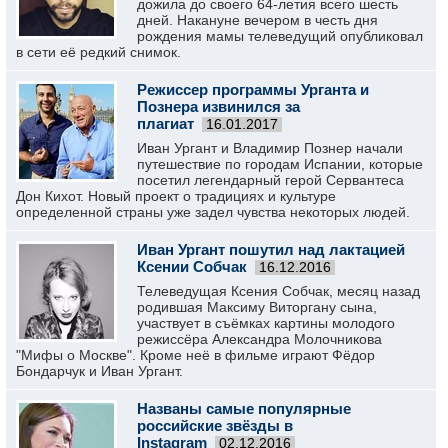
дожила до своего 64-летия всего шесть
дней. Накануне вечером в честь дня
рождения мамы телеведущий опубликовал
в сети её редкий снимок.
Режиссер программы Урганта и
Познера извинился за
плагиат
16.01.2017
Иван Ургант и Владимир Познер начали
путешествие по городам Испании, которые
посетил легендарный герой Сервантеса
Дон Кихот. Новый проект о традициях и культуре
определенной страны уже задел чувства некоторых людей.
Иван Ургант пошутил над лактацией
Ксении Собчак
16.12.2016
Телеведущая Ксения Собчак, месяц назад
родившая Максиму Виторгану сына,
участвует в съёмках картины молодого
режиссёра Александра Молочникова
"Мифы о Москве". Кроме неё в фильме играют Фёдор
Бондарчук и Иван Ургант.
Названы самые популярные
российские звёзды в
Instagram
02.12.2016