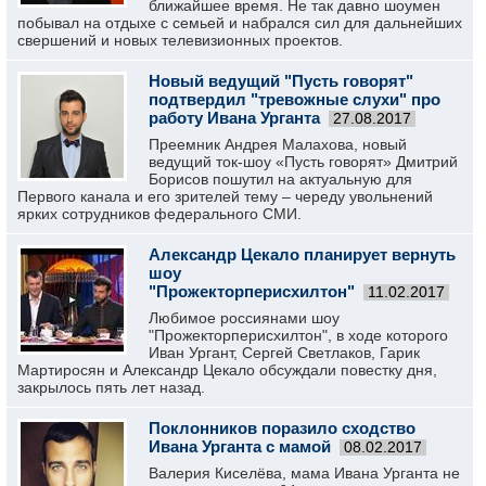
ближайшее время. Не так давно шоумен
побывал на отдыхе с семьей и набрался сил для дальнейших
свершений и новых телевизионных проектов.
Новый ведущий "Пусть говорят"
подтвердил "тревожные слухи" про
работу Ивана Урганта
27.08.2017
Преемник Андрея Малахова, новый
ведущий ток-шоу «Пусть говорят» Дмитрий
Борисов пошутил на актуальную для
Первого канала и его зрителей тему – череду увольнений
ярких сотрудников федерального СМИ.
Александр Цекало планирует вернуть
шоу
"Прожекторперисхилтон"
11.02.2017
Любимое россиянами шоу
"Прожекторперисхилтон", в ходе которого
Иван Ургант, Сергей Светлаков, Гарик
Мартиросян и Александр Цекало обсуждали повестку дня,
закрылось пять лет назад.
Поклонников поразило сходство
Ивана Урганта с мамой
08.02.2017
Валерия Киселёва, мама Ивана Урганта не