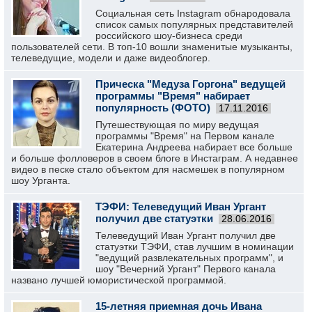
Социальная сеть Instagram обнародовала
список самых популярных представителей
российского шоу-бизнеса среди
пользователей сети. В топ-10 вошли знаменитые музыканты,
телеведущие, модели и даже видеоблогер.
Прическа "Медуза Горгона" ведущей
программы "Время" набирает
популярность (ФОТО)
17.11.2016
Путешествующая по миру ведущая
программы "Время" на Первом канале
Екатерина Андреева набирает все больше
и больше фолловеров в своем блоге в Инстаграм. А недавнее
видео в песке стало объектом для насмешек в популярном
шоу Урганта.
ТЭФИ: Телеведущий Иван Ургант
получил две статуэтки
28.06.2016
Телеведущий Иван Ургант получил две
статуэтки ТЭФИ, став лучшим в номинации
"ведущий развлекательных программ", и
шоу "Вечерний Ургант" Первого канала
названо лучшей юмористической программой.
15-летняя приемная дочь Ивана