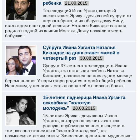
ребенка
21.09.2015
Телеведущий Иван Ургант, который
воспитывает Эрику - дочь своей супруги от
первого брака, и их общую дочку Нину,
стал отцом еще одной девочки. Наталья Кикнадзе сегодня
родила в одной из клиник Москвы. Дочку назвали в честь
бабушки.
Супруга Ивана Урганта Наталья
Кикнадзе на днях станет мамой в
четвертый раз
30.08.2015
Супруга 37-летнего телеведущего Ивана
Урганта, его школьная любовь Наталья
Кикнадзе, находится на последнем месяце
беременности. У пары скоро родится второй общий ребенок.
Напомним, у женщины есть двое детей от первого брака.
15-летняя падчерица Ивана Урганта
оскорбила "золотую
молодежь"
28.08.2015
15-летняя Эрика - дочь жены Ивана
Урганта, которую он воспитывает как
родную, опубликовала пост в соцсети о
том, как она относится к "золотой молодежи", так
называемым детям элиты. Заявление пропитано мудростью.