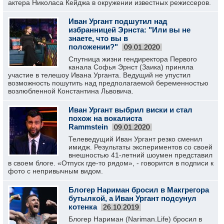
актера Николаса Кейджа в окружении известных режиссеров.
Иван Ургант подшутил над
избранницей Эрнста: "Или вы не
знаете, что вы в
положении?"
09.01.2020
Спутница жизни гендиректора Первого
канала Софья Эрнст (Заика) приняла
участие в телешоу Ивана Урганта. Ведущий не упустил
возможность пошутить над предполагаемой беременностью
возлюбленной Константина Львовича.
Иван Ургант выбрил виски и стал
похож на вокалиста
Rammstein
09.01.2020
Телеведущий Иван Ургант резко сменил
имидж. Результаты экспериментов со своей
внешностью 41-летний шоумен представил
в своем блоге. «Отпуск где-то рядом», - говорится в подписи к
фото с непривычным видом.
Блогер Нариман бросил в Макгрегора
бутылкой, а Иван Ургант подсунул
котенка
26.10.2019
Блогер Нариман (Nariman.Life) бросил в