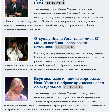
Сети
30.06.2018
Телеведущий Иван Ургант и автор-
исполнитель песен Семен Слепаков
выступили дуэтом ради участия в проекте
«Лига плохих шуток». Объектом юмора стал народный
артист, певец и композитор Александр Градский. Номер
поняли далеко не все.
Откуда у Ивана Урганта взялись $7
млн на особняк - рассказали
источники
08.05.2018
Инсайдеры утверждают, что телеведущий
Иван Ургант в недавнем времени приобрел
роскошный особняк в элитном
подмосковном поселке Горки-10. Просторный дом
оценивается в семь миллионов американских долларов.
Вкус анализов и прочие сюрпризы:
Иван Ургант в образе принцессы спел
об актуальном
05.12.2017
Телеведущий Иван Ургант представил
новогоднюю пародию на злободневные
темы – традиционные зимние пробки,
новый допинговый скандал вокруг российских спортсменов и
острые вопросы внутренней и внешней политики.