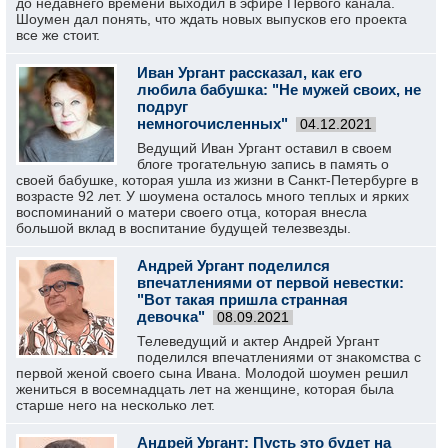
до недавнего времени выходил в эфире Первого канала.
Шоумен дал понять, что ждать новых выпусков его проекта
все же стоит.
Иван Ургант рассказал, как его
любила бабушка: "Не мужей своих, не
подруг
немногочисленных"
04.12.2021
Ведущий Иван Ургант оставил в своем
блоге трогательную запись в память о
своей бабушке, которая ушла из жизни в Санкт-Петербурге в
возрасте 92 лет. У шоумена осталось много теплых и ярких
воспоминаний о матери своего отца, которая внесла
большой вклад в воспитание будущей телезвезды.
Андрей Ургант поделился
впечатлениями от первой невестки:
"Вот такая пришла странная
девочка"
08.09.2021
Телеведущий и актер Андрей Ургант
поделился впечатлениями от знакомства с
первой женой своего сына Ивана. Молодой шоумен решил
жениться в восемнадцать лет на женщине, которая была
старше него на несколько лет.
Андрей Ургант: Пусть это будет на