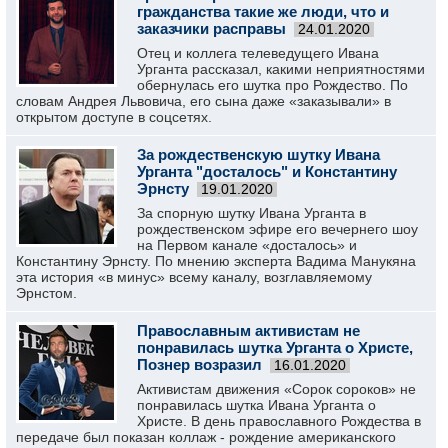
гражданства такие же люди, что и
заказчики расправы
24.01.2020
Отец и коллега телеведущего Ивана
Урганта рассказал, какими неприятностями
обернулась его шутка про Рождество. По
словам Андрея Львовича, его сына даже «заказывали» в
открытом доступе в соцсетях.
За рождественскую шутку Ивана
Урганта "досталось" и Константину
Эрнсту
19.01.2020
За спорную шутку Ивана Урганта в
рождественском эфире его вечернего шоу
на Первом канале «досталось» и
Константину Эрнсту. По мнению эксперта Вадима Манукяна
эта история «в минус» всему каналу, возглавляемому
Эрнстом.
Православным активистам не
понравилась шутка Урганта о Христе,
Познер возразил
16.01.2020
Активистам движения «Сорок сороков» не
понравилась шутка Ивана Урганта о
Христе. В день православного Рождества в
передаче был показан коллаж - рождение американского