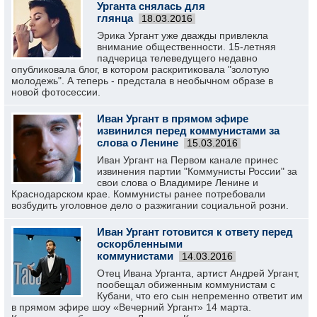
Урганта снялась для
глянца
18.03.2016
Эрика Ургант уже дважды привлекла
внимание общественности. 15-летняя
падчерица телеведущего недавно
опубликовала блог, в котором раскритиковала "золотую
молодежь". А теперь - предстала в необычном образе в
новой фотосессии.
Иван Ургант в прямом эфире
извинился перед коммунистами за
слова о Ленине
15.03.2016
Иван Ургант на Первом канале принес
извинения партии "Коммунисты России" за
свои слова о Владимире Ленине и
Краснодарском крае. Коммунисты ранее потребовали
возбудить уголовное дело о разжигании социальной розни.
Иван Ургант готовится к ответу перед
оскорбленными
коммунистами
14.03.2016
Отец Ивана Урганта, артист Андрей Ургант,
пообещал обиженным коммунистам с
Кубани, что его сын непременно ответит им
в прямом эфире шоу «Вечерний Ургант» 14 марта.