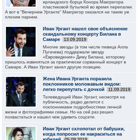
ирландского борца Конора Макгрегора
пластиковой бутылкой во время перепалки.
А вот в "Вечернем Урганте" Макгрегор оказался не таким уж
плохим парнем.
Иван Ургант нашел свое объяснение
скандальному концерту Билана в
Самаре
13.09.2019
Многие звезды (в том числе певица Алла
Пугачева) поддержали звезду
«Евровидения» Диму Билана, которому
пришлось извиняться за практически сорванный концерт в
Самаре. А Иван Ургант занял другую позицию.
Жена Ивана Урганта поразила
поклонников моложавым видом:
легко перепутать с дочкой
11.09.2019
Телеведущий Иван Ургант, несмотря на
публичность, редко делится с
поклонниками подробностями личной
жизни и фотографиями семьи. Но на сей раз решил
похвастаться и нашел чем удивить соцсети.
Иван Ургант схлопотал от бабушки,
когда попросил ее накраситься на
юбилей
05.09.2019