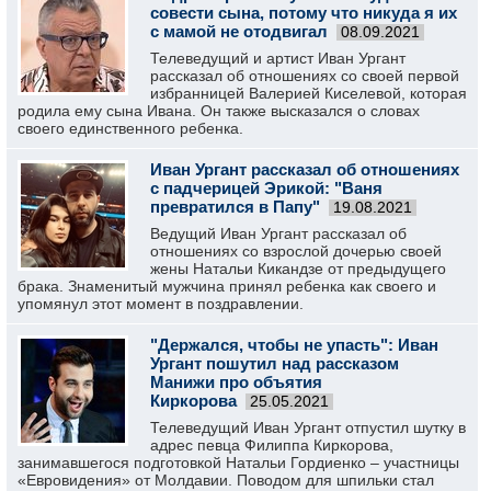
совести сына, потому что никуда я их
с мамой не отодвигал
08.09.2021
Телеведущий и артист Иван Ургант
рассказал об отношениях со своей первой
избранницей Валерией Киселевой, которая
родила ему сына Ивана. Он также высказался о словах
своего единственного ребенка.
Иван Ургант рассказал об отношениях
с падчерицей Эрикой: "Ваня
превратился в Папу"
19.08.2021
Ведущий Иван Ургант рассказал об
отношениях со взрослой дочерью своей
жены Натальи Кикандзе от предыдущего
брака. Знаменитый мужчина принял ребенка как своего и
упомянул этот момент в поздравлении.
"Держался, чтобы не упасть": Иван
Ургант пошутил над рассказом
Манижи про объятия
Киркорова
25.05.2021
Телеведущий Иван Ургант отпустил шутку в
адрес певца Филиппа Киркорова,
занимавшегося подготовкой Натальи Гордиенко – участницы
«Евровидения» от Молдавии. Поводом для шпильки стал