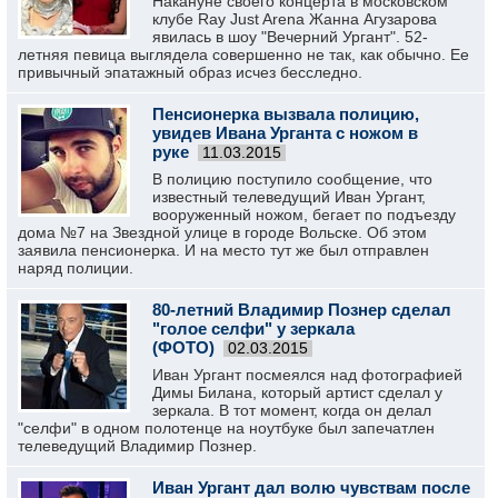
Накануне своего концерта в московском
клубе Ray Just Arena Жанна Агузарова
явилась в шоу "Вечерний Ургант". 52-
летняя певица выглядела совершенно не так, как обычно. Ее
привычный эпатажный образ исчез бесследно.
Пенсионерка вызвала полицию,
увидев Ивана Урганта с ножом в
руке
11.03.2015
В полицию поступило сообщение, что
известный телеведущий Иван Ургант,
вооруженный ножом, бегает по подъезду
дома №7 на Звездной улице в городе Вольске. Об этом
заявила пенсионерка. И на место тут же был отправлен
наряд полиции.
80-летний Владимир Познер сделал
"голое селфи" у зеркала
(ФОТО)
02.03.2015
Иван Ургант посмеялся над фотографией
Димы Билана, который артист сделал у
зеркала. В тот момент, когда он делал
"селфи" в одном полотенце на ноутбуке был запечатлен
телеведущий Владимир Познер.
Иван Ургант дал волю чувствам после