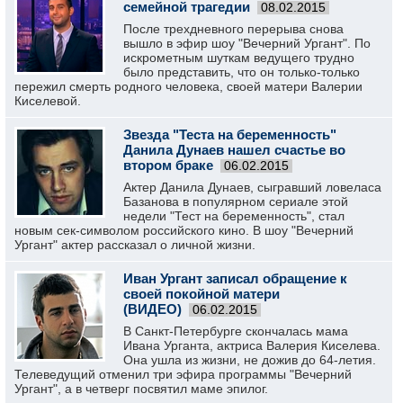
семейной трагедии
08.02.2015
После трехдневного перерыва снова
вышло в эфир шоу "Вечерний Ургант". По
искрометным шуткам ведущего трудно
было представить, что он только-только
пережил смерть родного человека, своей матери Валерии
Киселевой.
Звезда "Теста на беременность"
Данила Дунаев нашел счастье во
втором браке
06.02.2015
Актер Данила Дунаев, сыгравший ловеласа
Базанова в популярном сериале этой
недели "Тест на беременность", стал
новым сек-символом российского кино. В шоу "Вечерний
Ургант" актер рассказал о личной жизни.
Иван Ургант записал обращение к
своей покойной матери
(ВИДЕО)
06.02.2015
В Санкт-Петербурге скончалась мама
Ивана Урганта, актриса Валерия Киселева.
Она ушла из жизни, не дожив до 64-летия.
Телеведущий отменил три эфира программы "Вечерний
Ургант", а в четверг посвятил маме эпилог.