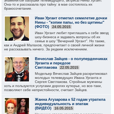
знаменитой бабушки телеведущего, актрисы Нины Ургант.
Она-то и рассказала про тайну: в мае состоялось их
бракосочетание.
Иван Ургант отметил семилетие дочки
Нины - "копии папы, но без щетины"
(ФОТО)
24.05.2015
Иван Ургант любит приглашать к себе звезд
шоу-бизнеса и задавать вопросы об их
семье в шоу "Вечерний Ургант". Но также,
как и Андрей Малахов, предпочитает о своей личной жизни
не рассказывать ничего. За редким исключением.
Вячеслав Зайцев - о полуперденчиках
Урганта и передозе
Светлакова
22.05.2015
Модельер Вячеслав Зайцев раскритиковал
молодых телеведущих Ивана Урганта и
Сергея Светлакова. Стройные мужчины
хоть и пользуются услугами дорогих кутюрье, но все-таки,
позволяют себе непристойности, считает Зайцев.
Жанна Агузарова к 52 годам утратила
индивидуальность и эпатаж
(ВИДЕО)
16.05.2015