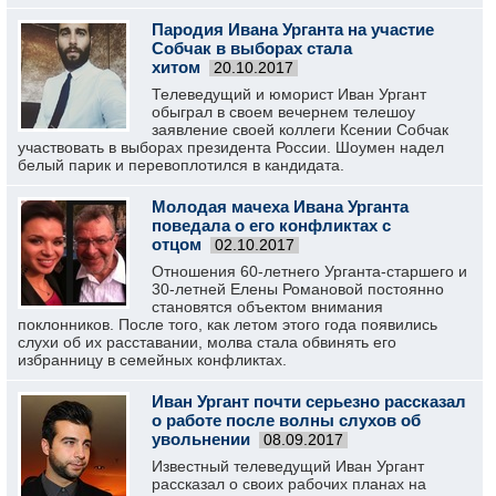
Пародия Ивана Урганта на участие
Собчак в выборах стала
хитом
20.10.2017
Телеведущий и юморист Иван Ургант
обыграл в своем вечернем телешоу
заявление своей коллеги Ксении Собчак
участвовать в выборах президента России. Шоумен надел
белый парик и перевоплотился в кандидата.
Молодая мачеха Ивана Урганта
поведала о его конфликтах с
отцом
02.10.2017
Отношения 60-летнего Урганта-старшего и
30-летней Елены Романовой постоянно
становятся объектом внимания
поклонников. После того, как летом этого года появились
слухи об их расставании, молва стала обвинять его
избранницу в семейных конфликтах.
Иван Ургант почти серьезно рассказал
о работе после волны слухов об
увольнении
08.09.2017
Известный телеведущий Иван Ургант
рассказал о своих рабочих планах на