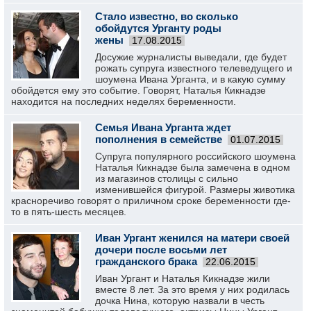
Стало известно, во сколько
обойдутся Урганту роды
жены
17.08.2015
Досужие журналисты выведали, где будет
рожать супруга известного телеведущего и
шоумена Ивана Урганта, и в какую сумму
обойдется ему это событие. Говорят, Наталья Кикнадзе
находится на последних неделях беременности.
Семья Ивана Урганта ждет
пополнения в семействе
01.07.2015
Супруга популярного российского шоумена
Наталья Кикнадзе была замечена в одном
из магазинов столицы с сильно
изменившейся фигурой. Размеры животика
красноречиво говорят о приличном сроке беременности где-
то в пять-шесть месяцев.
Иван Ургант женился на матери своей
дочери после восьми лет
гражданского брака
22.06.2015
Иван Ургант и Наталья Кикнадзе жили
вместе 8 лет. За это время у них родилась
дочка Нина, которую назвали в честь