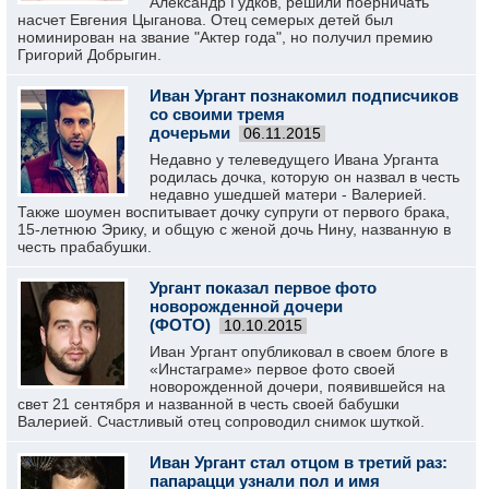
Александр Гудков, решили поёрничать
насчет Евгения Цыганова. Отец семерых детей был
номинирован на звание "Актер года", но получил премию
Григорий Добрыгин.
Иван Ургант познакомил подписчиков
со своими тремя
дочерьми
06.11.2015
Недавно у телеведущего Ивана Урганта
родилась дочка, которую он назвал в честь
недавно ушедшей матери - Валерией.
Также шоумен воспитывает дочку супруги от первого брака,
15-летнюю Эрику, и общую с женой дочь Нину, названную в
честь прабабушки.
Ургант показал первое фото
новорожденной дочери
(ФОТО)
10.10.2015
Иван Ургант опубликовал в своем блоге в
«Инстаграме» первое фото своей
новорожденной дочери, появившейся на
свет 21 сентября и названной в честь своей бабушки
Валерией. Счастливый отец сопроводил снимок шуткой.
Иван Ургант стал отцом в третий раз:
папарацци узнали пол и имя