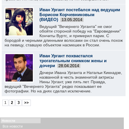
Иван Ургант постебался над ведущим
Борисом Корчевниковым
(ВИДЕО)
13.05.2014
Ведущий "Вечернего Урганта" не смог
обойти стороной победу на "Евровидении"
Кончиты Вуртс, и примерил парик. С
бородой и черными длинными волосами он стал очень похож
на певицу, ставшую объектом насмешек в России.
Иван Ургант похвастался
трогательным снимком жены и
дочери
28.04.2014
Дочери Ивана Урганта и Натальи Кикнадзе,
названной в честь знаменитой актрисы
Нины Ургант, уже пять лет. Правда,
ведущий "Вечернего Урганта" редко показывает ее
фотографии. Но на днях сделал исключение.
1
2
3
>>
Новости
Все новости