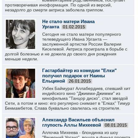
комментариев родственников, поступает
противоречивая иноформация. По одной из версий,
незадолго до смерти актриса заболела гриппом.
Не стало матери Ивана
Урганта
01.02.2015
Сегодня не стало матери популярного
телеведущего Ивана Урганта —
заслуженной артистки России Валерии
Киселевой. Актриса проиграла в борьбе с
долгой болезнью и не дожила до своего дня рождения
меньше недели.
Гастарбайтер из комедии "Елки"
получил подарок от Наины
Ельциной
26.01.2015
Узбек Баймурат Аллабердиев, спевший хит
индийского кино "Джимми-Джимми" из
кинофильма "Танцор диско", стал звездой
Сети, а потом и кино: его регулярно снимает в "Елках" Тимур
Бекмамбетов. Слава буквально свалилась на строителя.
Александр Васильев объяснил
глупость Аллы Михеевой
08.01.2015
Аллочка Михеева - блондинка из шоу
"Вечерний Ургант", вошла в финал проекта