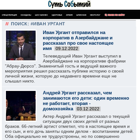
СПЕЦОПЕРАЦИЯ
СКАНДАЛЫ
ШОУ-БИЗНЕС
ЗДОРОВЬЕ
АРМИЯ
ШПИОНАЖ
НЕКРОЛОГ
ПОИСК ПО САЙТУ
//
ПОИСК: #ИВАН УРГАНТ
Иван Ургант отправился на
корпоратив в Азербайджане и
рассказал про свое настоящее
имя
09.12.2022
Телеведущий Иван Ургант выступил в
Азербайджане на корпоративе фабрики
"Абрау-Дюрсо". Знаменитый гость и ведущий важного
мероприятия решил рассказать публике историю о своей
личной жизни, которую до недавнего времени еще не
слышал никто.
Андрей Ургант рассказал, чем
занимаются его дети: один временно
не работает, вторая -
домохозяйка
03.12.2022
Актер Андрей Ургант рассказал о текущей
ситуации двух своих детей от разных
браков. 66-летний артист отметил, что в настоящее время и
его сын, и его дочь заняты одним делом - воспитанием детей.
Оба официально не трудоустроены, но по совершенно