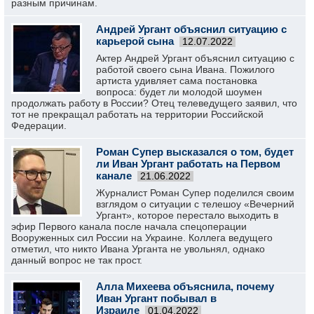
разным причинам.
Андрей Ургант объяснил ситуацию с
карьерой сына
12.07.2022
Актер Андрей Ургант объяснил ситуацию с
работой своего сына Ивана. Пожилого
артиста удивляет сама постановка
вопроса: будет ли молодой шоумен
продолжать работу в России? Отец телеведущего заявил, что
тот не прекращал работать на территории Российской
Федерации.
Роман Супер высказался о том, будет
ли Иван Ургант работать на Первом
канале
21.06.2022
Журналист Роман Супер поделился своим
взглядом о ситуации с телешоу «Вечерний
Ургант», которое перестало выходить в
эфир Первого канала после начала спецоперации
Вооруженных сил России на Украине. Коллега ведущего
отметил, что никто Ивана Урганта не увольнял, однако
данный вопрос не так прост.
Алла Михеева объяснила, почему
Иван Ургант побывал в
Израиле
01.04.2022