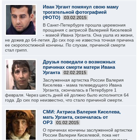
Иван Ургант помянул свою маму
трогательной фотографией
(ФОТО)
03.02.2015
В Санкт-Петербурге прошла церемония
прощания с актрисой Валерией Киселевой
- мамой Ивана Урганта. Она ушла из жизни,
не дожив до 64-летия. До сих пор не известна точная причина
ее скоропостижной кончины. По слухам, причиной смерти
стал грипп.
Друзья поведали о возможных
причинах смерти матери Ивана
Урганта
02.02.2015
Заслуженная артистка России Валерия
Киселева - мама телеведущего Ивана
Урганта, скончалась в Петербурге 1
февраля. Через шесть дней ей должно было исполнится 64
года. До сих пор неизвестно, что стало причиной смерти.
СМИ: Актриса Валерия Киселева,
мать Урганта, скончалась от
ОРЗ
01.02.2015
О причинах кончины заслуженной артистки
России Валерии Киселевой, пока нет