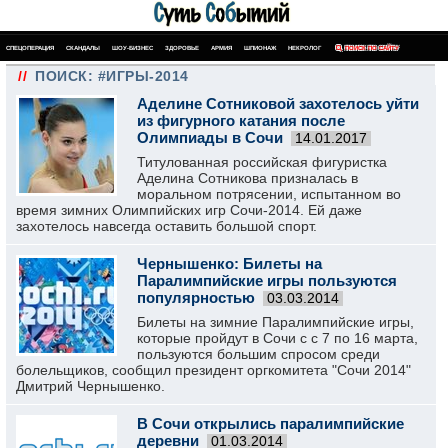
СПЕЦОПЕРАЦИЯ
СКАНДАЛЫ
ШОУ-БИЗНЕС
ЗДОРОВЬЕ
АРМИЯ
ШПИОНАЖ
НЕКРОЛОГ
ПОИСК ПО САЙТУ
//
ПОИСК: #ИГРЫ-2014
Аделине Сотниковой захотелось уйти
из фигурного катания после
Олимпиады в Сочи
14.01.2017
Титулованная российская фигуристка
Аделина Сотникова призналась в
моральном потрясении, испытанном во
время зимних Олимпийских игр Сочи-2014. Ей даже
захотелось навсегда оставить большой спорт.
Чернышенко: Билеты на
Паралимпийские игры пользуются
популярностью
03.03.2014
Билеты на зимние Паралимпийские игры,
которые пройдут в Сочи с с 7 по 16 марта,
пользуются большим спросом среди
болельщиков, сообщил президент оргкомитета "Сочи 2014"
Дмитрий Чернышенко.
В Сочи открылись паралимпийские
деревни
01.03.2014