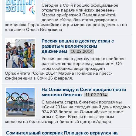
Сегодня в Сочи прошло официальное
открытие паралимпийских деревень.
Мэром прибрежной Паралимпийской
деревни «Усадьба» стала двукратная
чемпионка Паралимпийских игр и мировая рекордсменка по
плаванию Олеся Владыкина.
Россия вошла в десятку стран с
развитым волонтерским
движением
16.02.2014
Россия вошла в десятку стран с наиболее
развитым волонтерским движением. Об
этом сообщила вице-президент
Оргкомитета "Сочи- 2014" Марина Починок на пресс-
конференции в Сочи 16 февраля.
На Олимпиаду в Сочи продано почти
миллион билетов
11.02.2014
С момента старта билетной программы
«Сочи 2014» на сегодняшний день продано
924 802 билета на Олимпийские зимние
игры в Сочи. В связи с повышенным
спросом на билеты открыт билетный центр в Адлере
Сомнительный соперник Плющенко вернулся на