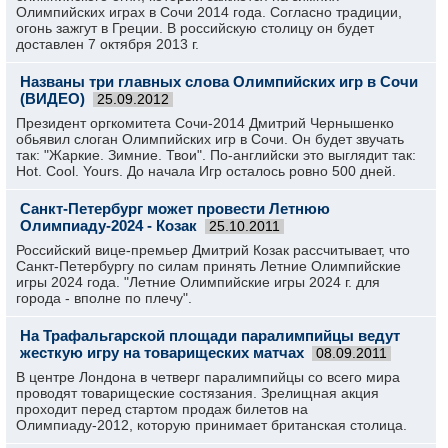
Олимпийских играх в Сочи 2014 года. Согласно традиции,
огонь зажгут в Греции. В российскую столицу он будет
доставлен 7 октября 2013 г.
Названы три главных слова Олимпийских игр в Сочи
(ВИДЕО)
25.09.2012
Президент оргкомитета Сочи-2014 Дмитрий Чернышенко
обьявил слоган Олимпийских игр в Сочи. Он будет звучать
так: "Жаркие. Зимние. Твои". По-английски это выглядит так:
Hot. Cool. Yours. До начала Игр осталось ровно 500 дней.
Санкт-Петербург может провести Летнюю
Олимпиаду-2024 - Козак
25.10.2011
Российский вице-премьер Дмитрий Козак рассчитывает, что
Санкт-Петербургу по силам принять Летние Олимпийские
игры 2024 года. "Летние Олимпийские игры 2024 г. для
города - вполне по плечу".
На Трафальгарской площади паралимпийцы ведут
жесткую игру на товарищеских матчах
08.09.2011
В центре Лондона в четверг паралимпийцы со всего мира
проводят товарищеские состязания. Зрелищная акция
проходит перед стартом продаж билетов на
Олимпиаду-2012, которую принимает британская столица.