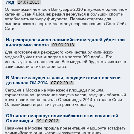
лед
24.07.2013
Олимпийский чемпион Ванкувера-2010 в мужском одиночном
катании Эван Лайсачек решил вернуться в большой спорт и
возобновить карьеру фигуриста. Первым стартом для
американского спортсмена станут соревнования в Солт-Лейк-
Сити.
На рекордное число олимпийских медалей уйдет три
килограмма золота
03.06.2013
Для изготовления рекордного количества олимпийских
медалей уйдет три килограмма золота 999 пробы. Его
используют для напыления. Вес медалей будет отличаться в
зависимости от их достоинства.
В Москве запущены часы, ведущие отсчет времени
до начала ОИ-2014
07.02.2013
Сегодня в Москве на Манежной площади прошла
торжественная церемония запуска часов, ведущих обратный
отсчет времени до начала Олимпиады 2014-го года в Сочи.
Олимпийские игры начнутся ровно через год.
Объявлен маршрут олимпийского огня сочинской
Олимпиады
09.10.2012
Накануне в Москве прошла презентация маршрута эстафеты
олимпийского огня, который зажжется на зимних