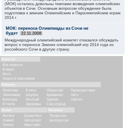
(МОК) остались довольны темпами возведения олимпийских
объектов в Сочи. Основным вопросом обсуждения была
подготовка к зимним Олимпийским и Паралимпийским играм
2014 г.
МОК: переноса Олимпиады из Сочи не
будет
22.11.2008
Международный олимпийский комитет отказался обсуждать
вопрос о переносе Зимних олимпийский игр 2014 года из
российского Сочи в другую страну.
Новости
Все новости
В мире
Фото
Новости партнеров
Рубрики
Политика
В кино
Общество
Происшествия
Экономика
Шоубиз
Криминал
Авто
Культура
Желтый
Туризм
Хайтек
В театр
Здоровье
Сад-огород
Спорт
Регионы
Футбол
Баскетбол
Татарстан
Хоккей
Автоспорт
Белоруссия
Теннис
Фристайл