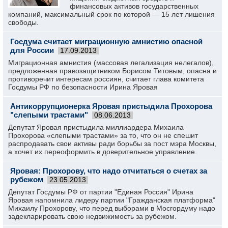
финансовых активов государственных
компаний, максимальный срок по которой — 15 лет лишения
свободы.
Госдума считает миграционную амнистию опасной
для России
17.09.2013
Миграционная амнистия (массовая легализация нелегалов),
предложенная правозащитником Борисом Титовым, опасна и
противоречит интересам россиян, считает глава комитета
Госдумы РФ по безопасности Ирина Яровая
Антикоррупционерка Яровая пристыдила Прохорова
"слепыми трастами"
08.06.2013
Депутат Яровая пристыдила миллиардера Михаила
Прохорова «слепыми трастами» за то, что он не спешит
распродавать свои активы ради борьбы за пост мэра Москвы,
а хочет их переоформить в доверительное управление.
Яровая: Прохорову, что надо отчитаться о счетах за
рубежом
23.05.2013
Депутат Госдумы РФ от партии "Единая Россия" Ирина
Яровая напомнила лидеру партии "Гражданская платформа"
Михаилу Прохорову, что перед выборами в Мосгордуму надо
задекларировать свою недвижимость за рубежом.