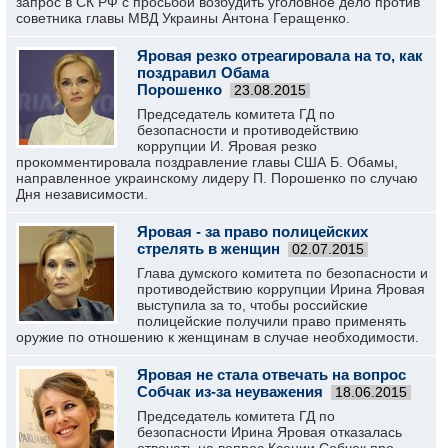
запрос в СК РФ с просьбой возбудить уголовное дело против
советника главы МВД Украины Антона Геращенко.
Яровая резко отреагировала на то, как
поздравил Обама
Порошенко
23.08.2015
Председатель комитета ГД по
безопасности и противодействию
коррупции И. Яровая резко
прокомментировала поздравление главы США Б. Обамы,
направленное украинскому лидеру П. Порошенко по случаю
Дня независимости.
Яровая - за право полицейских
стрелять в женщин
02.07.2015
Глава думского комитета по безопасности и
противодействию коррупции Ирина Яровая
выступила за то, чтобы российские
полицейские получили право применять
оружие по отношению к женщинам в случае необходимости.
Яровая не стала отвечать на вопрос
Собчак из-за неуважения
18.06.2015
Председатель комитета ГД по
безопасности Ирина Яровая отказалась