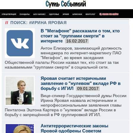
СПЕЦОПЕРАЦИЯ
СКАНДАЛЫ
ШОУ-БИЗНЕС
ЗДОРОВЬЕ
АРМИЯ
ШПИОНАЖ
НЕКРОЛОГ
ПОИСК ПО САЙТУ
//
ПОИСК: #ИРИНА ЯРОВАЯ
В "Мегафоне" рассказали о том, кто
стоит за "группами смерти" в
интернете
16.02.2017
Антон Елизаров, занимающий должность
менеджера по интернет-маркетингу ПАО
"Мегафон", во время заседания
Общественной палаты России назвал тех, кто стоит за так
называемыми "группами смерти" в социальной сети.
Яровая считает истеричными
заявление о "нулевом" вкладе РФ в
борьбу с ИГИЛ
09.01.2017
Вице-спикер Государственной думы России
Ирина Яровая назвала истеричными и
непрофессиональными заявления главы
Пентагона Эштона Картера о "нулевом" вкладе России в
борьбу с запрещённой в РФ группировкой ИГИЛ.
Антитеррористические законы
Яровой одобрены Советом