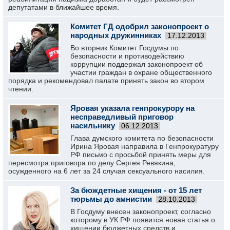
депутатами в ближайшее время.
Комитет ГД одобрил законопроект о
народных дружинниках
17.12.2013
Во вторник Комитет Госдумы по
безопасности и противодействию
коррупции поддержал законопроект об
участии граждан в охране общественного
порядка и рекомендовал палате принять закон во втором
чтении.
Яровая указала генпрокурору на
несправедливый приговор
насильнику
06.12.2013
Глава думского комитета по безопасности
Ирина Яровая направила в Генпрокуратуру
РФ письмо с просьбой принять меры для
пересмотра приговора по делу Сергея Ревякина,
осужденного на 6 лет за 24 случая сексуального насилия.
За бюждетные хищения - от 15 лет
тюрьмы до амнистии
28.10.2013
В Госдуму внесен законопроект, согласно
которому в УК РФ появится новая статья о
хищении бюджетных средств и