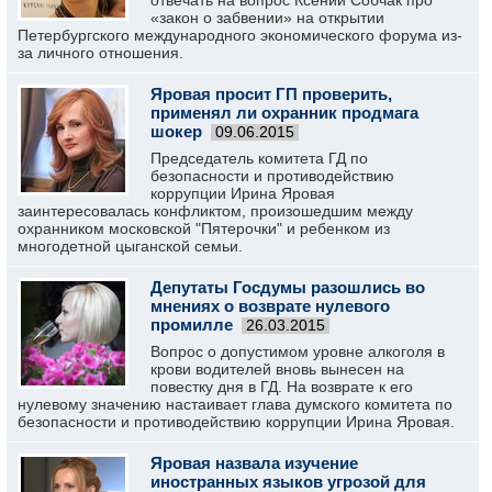
отвечать на вопрос Ксении Собчак про
«закон о забвении» на открытии
Петербургского международного экономического форума из-
за личного отношения.
Яровая просит ГП проверить,
применял ли охранник продмага
шокер
09.06.2015
Председатель комитета ГД по
безопасности и противодействию
коррупции Ирина Яровая
заинтересовалась конфликтом, произошедшим между
охранником московской "Пятерочки" и ребенком из
многодетной цыганской семьи.
Депутаты Госдумы разошлись во
мнениях о возврате нулевого
промилле
26.03.2015
Вопрос о допустимом уровне алкоголя в
крови водителей вновь вынесен на
повестку дня в ГД. На возврате к его
нулевому значению настаивает глава думского комитета по
безопасности и противодействию коррупции Ирина Яровая.
Яровая назвала изучение
иностранных языков угрозой для