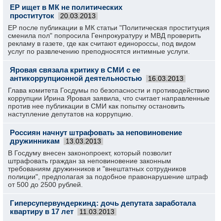
ЕР ищет в МК не политических
проституток
20.03.2013
ЕР после публикации в МК статьи "Политическая проституция
сменила пол" попросила Генпрокуратуру и МВД проверить
рекламу в газете, где как считают единороссы, под видом
услуг по развлечению преподносятся интимные услуги.
Яровая связала критику в СМИ с ее
антикоррупционной деятельностью
16.03.2013
Глава комитета Госдумы по безопасности и противодействию
коррупции Ирина Яровая заявила, что считает направленные
против нее публикации в СМИ как попытку остановить
наступление депутатов на коррупцию.
Россиян начнут штрафовать за неповиновение
дружинникам
13.03.2013
В Госдуму внесен законопроект, который позволит
штрафовать граждан за неповиновение законным
требованиям дружинников и "внештатных сотрудников
полиции", предполагая за подобное правонарушение штраф
от 500 до 2500 рублей.
Гиперсупервундеркинд: дочь депутата заработала
квартиру в 17 лет
11.03.2013