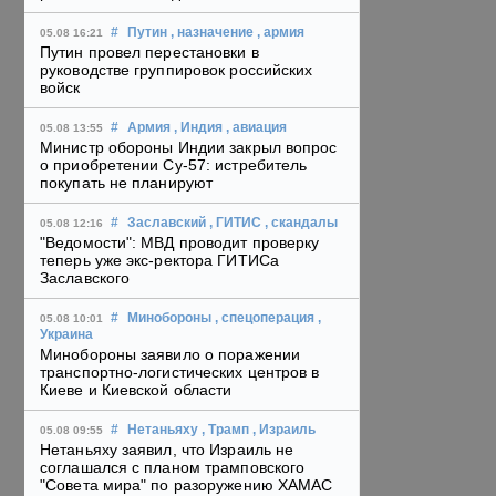
#
Путин
, назначение
, армия
05.08 16:21
Путин провел перестановки в
руководстве группировок российских
войск
#
Армия
, Индия
, авиация
05.08 13:55
Министр обороны Индии закрыл вопрос
о приобретении Су-57: истребитель
покупать не планируют
#
Заславский
, ГИТИС
, скандалы
05.08 12:16
"Ведомости": МВД проводит проверку
теперь уже экс-ректора ГИТИСа
Заславского
#
Минобороны
, спецоперация
,
05.08 10:01
Украина
Минобороны заявило о поражении
транспортно-логистических центров в
Киеве и Киевской области
#
Нетаньяху
, Трамп
, Израиль
05.08 09:55
Нетаньяху заявил, что Израиль не
соглашался с планом трамповского
"Совета мира" по разоружению ХАМАС