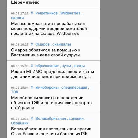
Шереметьево
#
Решетников
, Wildberries
,
06.08 17:27
налоги
Минэкономразвития прорабатывает
меры поддержки предпринимателей
после атак на склады Wildberries
#
Омаров
, скандалы
06.08 16:27
Омаров обратился за помощью к
Бастрыкину в деле своей супруги
#
образование
, вузы
, квоты
06.08 15:33
Ректор МГИМО предложил ввести квоты
для олимпиадников при приеме в вузы
#
минобороны
, спецоперация
,
06.08 15:04
ТЭК
Минобороны заявило о поражении
объектов ТЭК и логистических центров
на Украине
#
Великобритания
, санкции
,
06.08 13:18
Озонбанк
Великобритания ввела санкции против
Озон банка и еще пяти банков из РФ