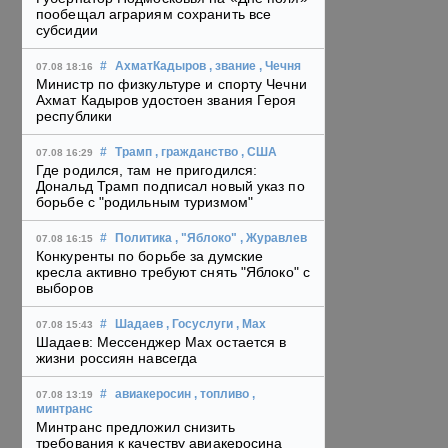
пообещал аграриям сохранить все
субсидии
#
АхматКадыров
, звание
, Чечня
07.08 18:16
Министр по физкультуре и спорту Чечни
Ахмат Кадыров удостоен звания Героя
республики
#
Трамп
, гражданство
, США
07.08 16:29
Где родился, там не пригодился:
Дональд Трамп подписал новый указ по
борьбе с "родильным туризмом"
#
Политика
, "Яблоко"
, Журавлев
07.08 16:15
Конкуренты по борьбе за думские
кресла активно требуют снять "Яблоко" с
выборов
#
Шадаев
, Госуслуги
, Max
07.08 15:43
Шадаев: Мессенджер Max остается в
жизни россиян навсегда
#
авиакеросин
, топливо
,
07.08 13:19
минтранс
Минтранс предложил снизить
требования к качеству авиакеросина