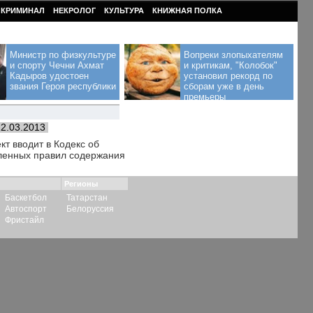
КРИМИНАЛ
НЕКРОЛОГ
КУЛЬТУРА
КНИЖНАЯ ПОЛКА
Министр по физкультуре
Вопреки злопыхателям
и спорту Чечни Ахмат
и критикам, "Колобок"
Кадыров удостоен
установил рекорд по
звания Героя республики
сборам уже в день
премьеры
12.03.2013
т вводит в Кодекс об
ленных правил содержания
Регионы
Баскетбол
Татарстан
Автоспорт
Белоруссия
Фристайл