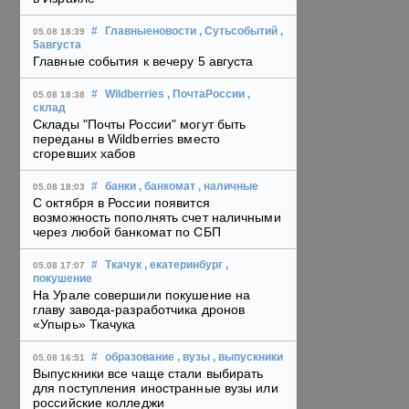
#
Главныеновости
, Сутьсобытий
,
05.08 18:39
5августа
Главные события к вечеру 5 августа
#
Wildberries
, ПочтаРоссии
,
05.08 18:38
склад
Склады "Почты России" могут быть
переданы в Wildberries вместо
сгоревших хабов
#
банки
, банкомат
, наличные
05.08 18:03
С октября в России появится
возможность пополнять счет наличными
через любой банкомат по СБП
#
Ткачук
, екатеринбург
,
05.08 17:07
покушение
На Урале совершили покушение на
главу завода-разработчика дронов
«Упырь» Ткачука
#
образование
, вузы
, выпускники
05.08 16:51
Выпускники все чаще стали выбирать
для поступления иностранные вузы или
российские колледжи