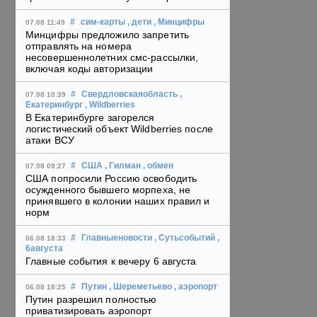
#
сим-карты
, дети
, Минцифры
07.08 11:49
Минцифры предложило запретить
отправлять на номера
несовершеннолетних смс-рассылки,
включая коды авторизации
#
Свердловскаяобласть
,
07.08 10:39
Екатеринбург
, Wildberries
В Екатеринбурге загорелся
логистический объект Wildberries после
атаки ВСУ
#
США
, Гилман
, обмен
07.08 09:27
США попросили Россию освободить
осужденного бывшего морпеха, не
принявшего в колонии наших правил и
норм
#
Главныеновости
, Сутьсобытий
,
06.08 18:33
6августа
Главные события к вечеру 6 августа
#
Путин
, Шереметьево
, аэропорт
06.08 18:25
Путин разрешил полностью
приватизировать аэропорт