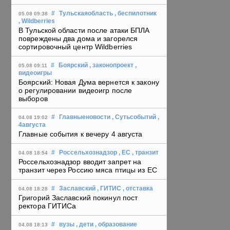
#
Тульскаяобласть
, беспилотник
05.08 09:38
, Wildberries
В Тульской области после атаки БПЛА
повреждены два дома и загорелся
сортировочный центр Wildberries
#
Боярский
, законопроект
,
05.08 09:11
видеоигры
Боярский: Новая Дума вернется к закону
о регулировании видеоигр после
выборов
#
Главныеновости
, Сутьсобытий
,
04.08 19:02
4августа
Главные события к вечеру 4 августа
#
Россельхознадзор
, ЕС
, транзит
04.08 18:54
Россельхознадзор вводит запрет на
транзит через Россию мяса птицы из ЕС
#
Заславский
, ГИТИС
, отставка
04.08 18:28
Григорий Заславский покинул пост
ректора ГИТИСа
#
вузы
, дети
, образование
04.08 18:13