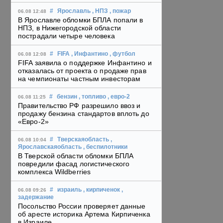
#
Ярославль
, НПЗ
, пожар
06.08 12:48
В Ярославле обломки БПЛА попали в
НПЗ, в Нижегородской области
пострадали четыре человека
#
FIFA
, Инфантино
, футбол
06.08 12:08
FIFA заявила о поддержке Инфантино и
отказалась от проекта о продаже прав
на чемпионаты частным инвесторам
#
бензин
, топливо
, евро-2
06.08 11:25
Правительство РФ разрешило ввоз и
продажу бензина стандартов вплоть до
«Евро-2»
#
Тверскаяобласть
,
06.08 10:04
Ярославскаяобласть
, беспилотники
В Тверской области обломки БПЛА
повредили фасад логистического
комплекса Wildberries
#
израиль
, кирпиченок
,
06.08 09:26
задержание
Посольство России проверяет данные
об аресте историка Артема Кирпиченка
в Израиле