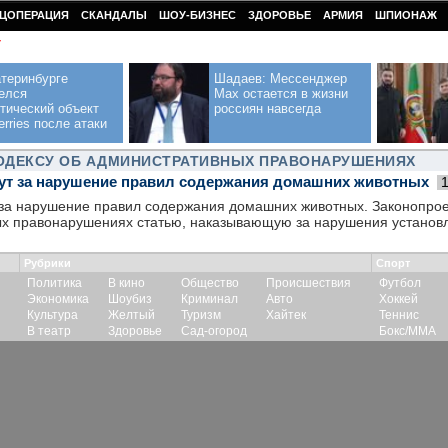
ЦОПЕРАЦИЯ
СКАНДАЛЫ
ШОУ-БИЗНЕС
ЗДОРОВЬЕ
АРМИЯ
ШПИОНАЖ
У
теринбурге
Шадаев: Мессенджер
елся
Max остается в жизни
тический объект
россиян навсегда
erries после атаки
КОДЕКСУ ОБ АДМИНИСТРАТИВНЫХ ПРАВОНАРУШЕНИЯХ
ут за нарушение правил содержания домашних животных
 за нарушение правил содержания домашних животных. Законопроек
х правонарушениях статью, наказывающую за нарушения установ
Рубрики
Спорт
Политика
В кино
Общество
Происшествия
Футбол
Экономика
Шоубиз
Криминал
Авто
Хоккей
Культура
Желтый
Туризм
Хайтек
Теннис
В театр
Здоровье
Сад-огород
Бокс/ММА