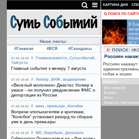
КАРТИНА ДНЯ
СПЕ
ПОИСК ПО САЙТ
В Ека
загор
логис
Wildb
Наши ленты:
ВСУ
#Главная
#ВСЯ
#Скандалы
//
ПОИСК: #
Россиян накаж
#
Главныеновости
, Сутьсобытий
,
07.08 18:49
7августа
Россиян накажут
Главные события к вечеру 7 августа
административны
собак и кошек.
#
Уолкер
, ВНЖ
, выдворение
07.08 18:46
Новости
«Веселый молочник» Джастас Уолкер в
Все новости
ужасе - он получил уведомление ФМС о
В мире
депортации из России
Фото
Новости партнеров
#
кино
, премьера
, Колобок
07.08 18:35
Вопреки злопыхателям и критикам,
"Колобок" установил рекорд по сборам
уже в день премьеры
#
МО
, Воробьев
, Деньполя
07.08 18:29
Губернатор Подмосковья на «Дне поля»