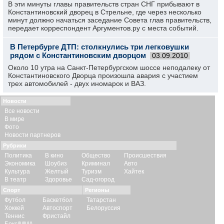
В эти минуты главы правительств стран СНГ прибывают в
Константиновский дворец в Стрельне, где через несколько
минут должно начаться заседание Совета глав правительств,
передает корреспондент Аргументов.ру с места событий.
В Петербурге ДТП: столкнулись три легковушки
рядом с Константиновским дворцом
03.09.2010
Около 10 утра на Санкт-Петербургском шоссе неподалеку от
Константиновского Дворца произошла авария с участием
трех автомобилей - двух иномарок и ВАЗ.
Новости
Все новости
В мире
Фото
Новости партнеров
Рубрики
Политика
В кино
Общество
Происшествия
Экономика
Шоубиз
Криминал
Авто
Культура
Желтый
Туризм
Хайтек
В театр
Здоровье
Сад-огород
Спорт
Регионы
Футбол
Баскетбол
Татарстан
Хоккей
Автоспорт
Белоруссия
Теннис
Фристайл