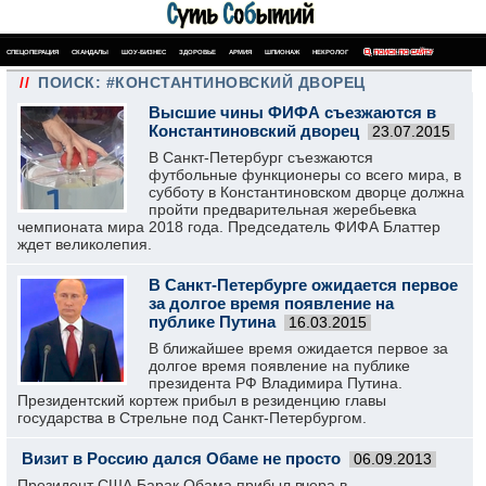
СПЕЦОПЕРАЦИЯ
СКАНДАЛЫ
ШОУ-БИЗНЕС
ЗДОРОВЬЕ
АРМИЯ
ШПИОНАЖ
НЕКРОЛОГ
ПОИСК ПО САЙТУ
//
ПОИСК: #КОНСТАНТИНОВСКИЙ ДВОРЕЦ
Высшие чины ФИФА съезжаются в
Константиновский дворец
23.07.2015
В Санкт-Петербург съезжаются
футбольные функционеры со всего мира, в
субботу в Константиновском дворце должна
пройти предварительная жеребьевка
чемпионата мира 2018 года. Председатель ФИФА Блаттер
ждет великолепия.
В Санкт-Петербурге ожидается первое
за долгое время появление на
публике Путина
16.03.2015
В ближайшее время ожидается первое за
долгое время появление на публике
президента РФ Владимира Путина.
Президентский кортеж прибыл в резиденцию главы
государства в Стрельне под Санкт-Петербургом.
Визит в Россию дался Обаме не просто
06.09.2013
Президент США Барак Обама прибыл вчера в