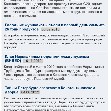
Константиновский дворец, где проходит саммит G20, одним
из последних — на Cadillac с вашингтонскими номерами и
американским флагом на лацкане вместо круглого значка с
логотипом саммита.
Голодные журналисты съели в первый день саммита
26 тонн продуктов
05.09.2013
Для работы журналистов, освещающих саммит G20, который
открылся в четверг в Константиновском дворце в пригороде
Петербурга Стрельне, организаторы разбили целый пресс-
городок.
Клад Нарышкиных поделили между музеями
(ВИДЕО)
16.11.2012
Клад, найденный в марте 2012 года в особняке Нарышкиных-
Трубецких в Петербурге, разделят между двумя музеями.
Часть предметов останется в Константиновском дворце, а
часть перенесут в Павловский музей.
Тайны Петербурга сверкают в Константиновском
дворце
04.06.2012
Выставленные в Константиновском дворце нескольких сотен
уникальных предметов из клада Нарышкиных будут доступны
абсолютно всем посетителям, выставка «Тайны Санкт-
Петербурга» открывается в понедельник.