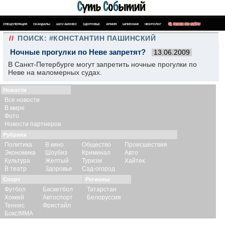
СПЕЦОПЕРАЦИЯ
СКАНДАЛЫ
ШОУ-БИЗНЕС
ЗДОРОВЬЕ
АРМИЯ
ШПИОНАЖ
НЕКРОЛОГ
ПОИСК ПО САЙТУ
//
ПОИСК: #КОНСТАНТИН ПАШИНСКИЙ
Ночные прогулки по Неве запретят?
13.06.2009
В Санкт-Петербурге могут запретить ночные прогулки по
Неве на маломерных судах.
Новости
Все новости
В мире
Фото
Новости партнеров
Рубрики
Политика
В кино
Общество
Происшествия
Экономика
Шоубиз
Криминал
Авто
Культура
Желтый
Туризм
Хайтек
В театр
Здоровье
Сад-огород
Спорт
Регионы
Футбол
Баскетбол
Татарстан
Хоккей
Автоспорт
Белоруссия
Теннис
Фристайл
Бокс/ММА