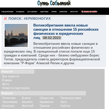
СПЕЦОПЕРАЦИЯ
СКАНДАЛЫ
ШОУ-БИЗНЕС
ЗДОРОВЬЕ
АРМИЯ
ШПИОНАЖ
НЕКРОЛОГ
ПОИСК ПО САЙТУ
//
ПОИСК: #КРИВОНОГИХ
Великобритания ввела новые
санкции в отношении 15 российских
физических и юридических
лиц
08.02.2023
Великобритания ввела новые санкции в
отношении российских физических и
юридических лиц. В санкционный список попали еще 15
граждан и компаний. Среди них - бизнес-омбудсмен Борис
Титов, председатель совета директоров фармацевтической
компании "Р-Фарм" Алексей Репик и другие.
Новости
Все новости
В мире
Фото
Новости партнеров
Рубрики
Политика
В кино
Общество
Происшествия
Экономика
Шоубиз
Криминал
Авто
Культура
Желтый
Туризм
Хайтек