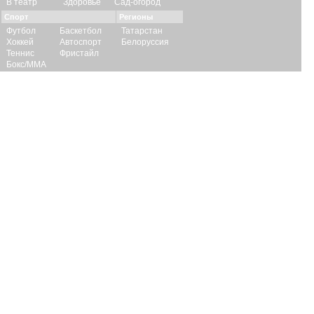
В театр
Здоровье
Сад-огород
Спорт
Регионы
Футбол
Баскетбол
Татарстан
Хоккей
Автоспорт
Белоруссия
Теннис
Фристайл
Бокс/ММА