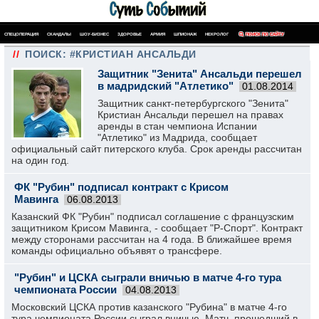
СПЕЦОПЕРАЦИЯ
СКАНДАЛЫ
ШОУ-БИЗНЕС
ЗДОРОВЬЕ
АРМИЯ
ШПИОНАЖ
НЕКРОЛОГ
ПОИСК ПО САЙТУ
//
ПОИСК: #КРИСТИАН АНСАЛЬДИ
Защитник "Зенита" Ансальди перешел
в мадридский "Атлетико"
01.08.2014
Защитник санкт-петербургского "Зенита"
Кристиан Ансальди перешел на правах
аренды в стан чемпиона Испании
"Атлетико" из Мадрида, сообщает
официальный сайт питерского клуба. Срок аренды рассчитан
на один год.
ФК "Рубин" подписал контракт с Крисом
Мавинга
06.08.2013
Казанский ФК "Рубин" подписал соглашение с французским
защитником Крисом Мавинга, - сообщает "Р-Спорт". Контракт
между сторонами рассчитан на 4 года. В ближайшее время
команды официально объявят о трансфере.
"Рубин" и ЦСКА сыграли вничью в матче 4-го тура
чемпионата России
04.08.2013
Московский ЦСКА против казанского "Рубина" в матче 4-го
тура чемпионата России сыграл вничью. Матч, прошедший в