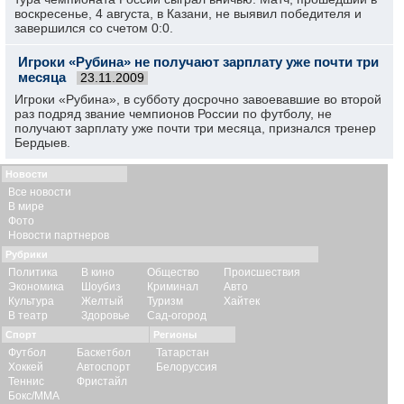
воскресенье, 4 августа, в Казани, не выявил победителя и
завершился со счетом 0:0.
Игроки «Рубина» не получают зарплату уже почти три
месяца
23.11.2009
Игроки «Рубина», в субботу досрочно завоевавшие во второй
раз подряд звание чемпионов России по футболу, не
получают зарплату уже почти три месяца, признался тренер
Бердыев.
Новости
Все новости
В мире
Фото
Новости партнеров
Рубрики
Политика
В кино
Общество
Происшествия
Экономика
Шоубиз
Криминал
Авто
Культура
Желтый
Туризм
Хайтек
В театр
Здоровье
Сад-огород
Спорт
Регионы
Футбол
Баскетбол
Татарстан
Хоккей
Автоспорт
Белоруссия
Теннис
Фристайл
Бокс/ММА