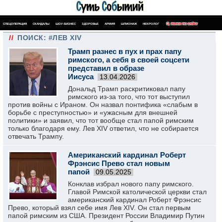
СПЕЦОПЕРАЦИЯ
СКАНДАЛЫ
ШОУ-БИЗНЕС
ЗДОРОВЬЕ
АРМИЯ
ШПИОНАЖ
НЕКРОЛОГ
ПОИСК ПО САЙТУ
//
ПОИСК: #ЛЕВ XIV
Трамп разнес в пух и прах папу
римского, а себя в своей соцсети
представил в образе
Иисуса
13.04.2026
Дональд Трамп раскритиковал папу
римского из-за того, что тот выступил
против войны с Ираном. Он назвал понтифика «слабым в
борьбе с преступностью» и «ужасным для внешней
политики» и заявил, что тот вообще стал папой римским
только благодаря ему. Лев XIV ответил, что не собирается
отвечать Трампу.
Американский кардинал Роберт
Фрэнсис Прево стал новым
папой
09.05.2025
Конклав избрал нового папу римского.
Главой Римской католической церкви стал
американский кардинал Роберт Фрэнсис
Прево, который взял себе имя Лев XIV. Он стал первым
папой римским из США. Президент России Владимир Путин