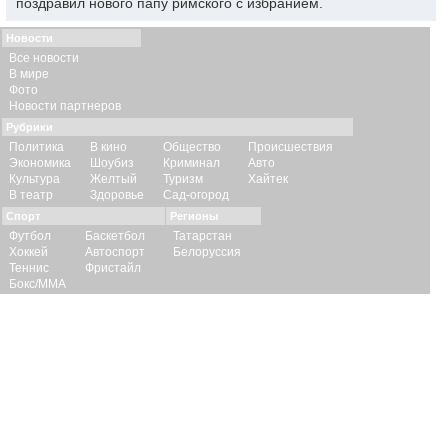
поздравил нового папу римского с избранием.
Новости
Все новости
В мире
Фото
Новости партнеров
Рубрики
Политика
В кино
Общество
Происшествия
Экономика
Шоубиз
Криминал
Авто
Культура
Желтый
Туризм
Хайтек
В театр
Здоровье
Сад-огород
Спорт
Регионы
Футбол
Баскетбол
Татарстан
Хоккей
Автоспорт
Белоруссия
Теннис
Фристайл
Бокс/ММА