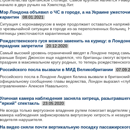
строительства британской столицы. Самой крупной является Ривер
начало в двух ручьях на Хэмпстед-Хит.
Мэр Лондона объявил о ЧС в городе, а на Украине ужесточ
карантин
08.01.2021
Ситуация с коронавирусом в мире продолжает оставаться напряжё
о чрезвычайной ситуации в городе из-за переполненных больниц. Н
пятницы ужесточаются карантинные меры.
Рождественского гуся можно заменить на курицу: в Лондоне
праздник запретили
20.12.2020
Самый высокий уровень ограничений вводят в Лондоне перед сам
раньше Борис Джонсон еще надеялся, что британцы смогут встрет
праздник в максимальном кругу родных, то теперь рождественского
Российского посла вызвали в МИД Великобритании
07.09.
Российского посла в Лондоне Андрея Келина вызвали в британски
официальному сообщению главы ведомства, Лондон выразил «глу
отравлением» Алексея Навального.
Уличная камера наблюдения засняла хитреца, разыгравшег
"яркий" спектакль
23.05.2020
Не всегда только виртуозное владение рулем помогает водителям у
камера наблюдения зафиксировала виртуозную хитрость и незаур
водителя-нарушителя.
На видео сняли почти вертикальную посадку пассажирског