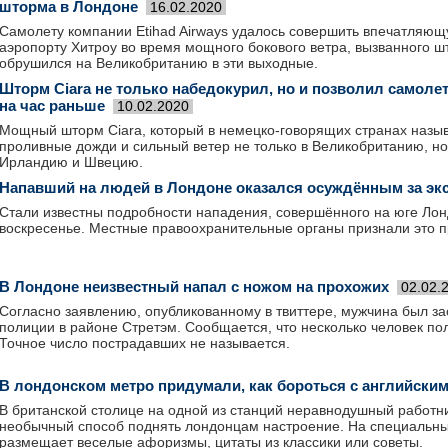
шторма в Лондоне
16.02.2020
Самолету компании Etihad Airways удалось совершить впечатляющ
аэропорту Хитроу во время мощного бокового ветра, вызванного ш
обрушился на Великобританию в эти выходные.
Шторм Ciara не только набедокурил, но и позволил самоле
на час раньше
10.02.2020
Мощный шторм Ciara, который в немецко-говорящих странах назы
проливные дожди и сильный ветер не только в Великобританию, н
Ирландию и Швецию.
Напавший на людей в Лондоне оказался осуждённым за эк
Стали известны подробности нападения, совершённого на юге Ло
воскресенье. Местные правоохранительные органы признали это п
В Лондоне неизвестный напал с ножом на прохожих
02.02.
Согласно заявлению, опубликованному в твиттере, мужчина был 
полиции в районе Стретэм. Сообщается, что несколько человек п
Точное число пострадавших не называется.
В лондонском метро придумали, как бороться с английски
В британской столице на одной из станций неравнодушный работн
необычный способ поднять лондонцам настроение. На специальны
размещает веселые афоризмы, цитаты из классики или советы.