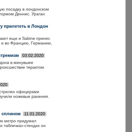
ую посадку в лондонском
тормом Деннис. Ураган
ту прилететь в Лондон
вают еще и Sabine принес
о и во Францию, Германию,
стремизм
03.02.2020
ндона в минувшее
роисшествие терактом.
2020
застрелен офицерами
олучили ножевые ранения.
м сплином
11.01.2020
ик метро придумал
х табличках-стендах он