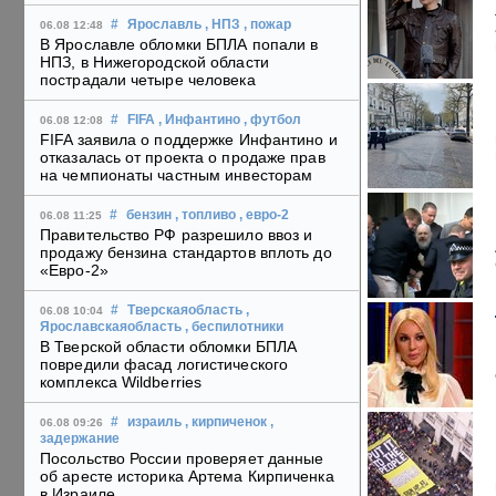
#
Ярославль
, НПЗ
, пожар
06.08 12:48
В Ярославле обломки БПЛА попали в
НПЗ, в Нижегородской области
пострадали четыре человека
#
FIFA
, Инфантино
, футбол
06.08 12:08
FIFA заявила о поддержке Инфантино и
отказалась от проекта о продаже прав
на чемпионаты частным инвесторам
#
бензин
, топливо
, евро-2
06.08 11:25
Правительство РФ разрешило ввоз и
продажу бензина стандартов вплоть до
«Евро-2»
#
Тверскаяобласть
,
06.08 10:04
Ярославскаяобласть
, беспилотники
В Тверской области обломки БПЛА
повредили фасад логистического
комплекса Wildberries
#
израиль
, кирпиченок
,
06.08 09:26
задержание
Посольство России проверяет данные
об аресте историка Артема Кирпиченка
в Израиле