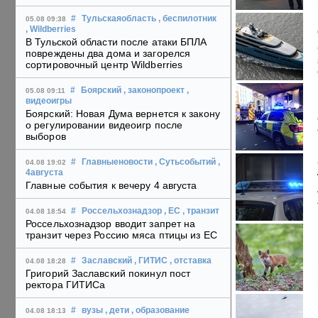
#
Тульскаяобласть
, беспилотник
05.08 09:38
, Wildberries
В Тульской области после атаки БПЛА
повреждены два дома и загорелся
сортировочный центр Wildberries
#
Боярский
, законопроект
,
05.08 09:11
видеоигры
Боярский: Новая Дума вернется к закону
о регулировании видеоигр после
выборов
#
Главныеновости
, Сутьсобытий
,
04.08 19:02
4августа
Главные события к вечеру 4 августа
#
Россельхознадзор
, ЕС
, транзит
04.08 18:54
Россельхознадзор вводит запрет на
транзит через Россию мяса птицы из ЕС
#
Заславский
, ГИТИС
, отставка
04.08 18:28
Григорий Заславский покинул пост
ректора ГИТИСа
#
вузы
, дети
, образование
04.08 18:13