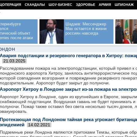
ЦОПЕРАЦИЯ
СКАНДАЛЫ
ШОУ-БИЗНЕС
ЗДОРОВЬЕ
АРМИЯ
ШПИОНАЖ
У
теринбурге
Шадаев: Мессенджер
елся
Max остается в жизни
тический объект
россиян навсегда
erries после атаки
ЛОНДОН
Авария подстанции и резервного генератора в Хитроу: пожа
21.03.2025
Расследованием пожара на электроподстанции, который привел к 
лондонского аэропорта Хитроу, занялось антитеррористическое п
которой совпадения возгорания и повреждение резервного генерат
подозрительным. Аэропорт будет закрыт до полуночи.
Аэропорт Хитроу в Лондоне закрыт из-за пожара на электр
Аэропорт Хитроу в Лондоне, один из крупнейших в Европе, закрыли
снабжающей подстанции. Воздушная гавань не будет принимать и 
полуночи. Пожар также оставил без света несколько тысяч домов,
эвакуировать.
Протекающая под Лондоном тайная река угрожает британц
эпидемией
14.02.2021
Подземные реки Лондона являются притоками Темзы, которые обр