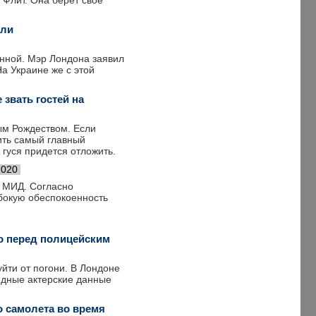
 Флит. Она берет свое
или
нной. Мэр Лондона заявил
а Украине же с этой
 звать гостей на
ым Рождеством. Если
ить самый главный
 гуся придется отложить.
2020
й МИД. Согласно
бокую обеспокоенность
о перед полицейским
йти от погони. В Лондоне
ядные актерские данные
о самолета во время