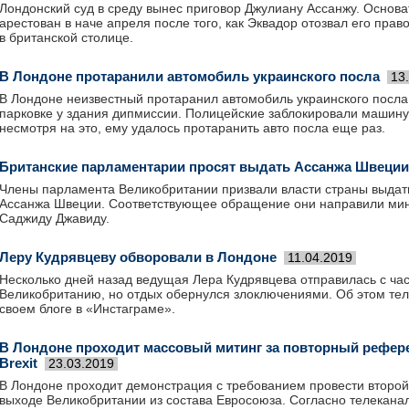
Лондонский суд в среду вынес приговор Джулиану Ассанжу. Основа
арестован в наче апреля после того, как Эквадор отозвал его прав
в британской столице.
В Лондоне протаранили автомобиль украинского посла
13
В Лондоне неизвестный протаранил автомобиль украинского посла
парковке у здания дипмиссии. Полицейские заблокировали машину
несмотря на это, ему удалось протаранить авто посла еще раз.
Британские парламентарии просят выдать Ассанжа Швеции
Члены парламента Великобритании призвали власти страны выдат
Ассанжа Швеции. Соответствующее обращение они направили мин
Саджиду Джавиду.
Леру Кудрявцеву обворовали в Лондоне
11.04.2019
Несколько дней назад ведущая Лера Кудрявцева отправилась с час
Великобританию, но отдых обернулся злоключениями. Об этом тел
своем блоге в «Инстаграме».
В Лондоне проходит массовый митинг за повторный рефер
Brexit
23.03.2019
В Лондоне проходит демонстрация с требованием провести второ
выходе Великобритании из состава Евросоюза. Согласно телеканал