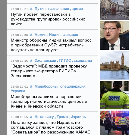
#
Путин
, назначение
, армия
05.08 16:21
Путин провел перестановки в
руководстве группировок российских
войск
#
Армия
, Индия
, авиация
05.08 13:55
Министр обороны Индии закрыл вопрос
о приобретении Су-57: истребитель
покупать не планируют
#
Заславский
, ГИТИС
, скандалы
05.08 12:16
"Ведомости": МВД проводит проверку
теперь уже экс-ректора ГИТИСа
Заславского
#
Минобороны
, спецоперация
,
05.08 10:01
Украина
Минобороны заявило о поражении
транспортно-логистических центров в
Киеве и Киевской области
#
Нетаньяху
, Трамп
, Израиль
05.08 09:55
Нетаньяху заявил, что Израиль не
соглашался с планом трамповского
"Совета мира" по разоружению ХАМАС