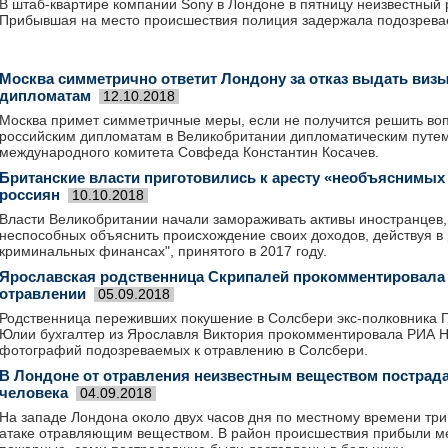
В штаб-квартире компании Sony в Лондоне в пятницу неизвестный 
Прибывшая на место происшествия полиция задержала подозрева
Москва симметрично ответит Лондону за отказ выдать виз
дипломатам
12.10.2018
Москва примет симметричные меры, если не получится решить воп
российским дипломатам в Великобритании дипломатическим путем,
международного комитета Совфеда Константин Косачев.
Британские власти приготовились к аресту «необъяснимых 
россиян
10.10.2018
Власти Великобритании начали замораживать активы иностранцев,
неспособных объяснить происхождение своих доходов, действуя в 
криминальных финансах", принятого в 2017 году.
Ярославская родственница Скрипалей прокомментировала
отравлении
05.09.2018
Родственница переживших покушение в Солсбери экс-полковника Г
Юлии бухгалтер из Ярославля Виктория прокомментировала РИА Н
фотографий подозреваемых к отравлению в Солсбери.
В Лондоне от отравления неизвестным веществом пострад
человека
04.09.2018
На западе Лондона около двух часов дня по местному времени три
атаке отравляющим веществом. В район происшествия прибыли ме