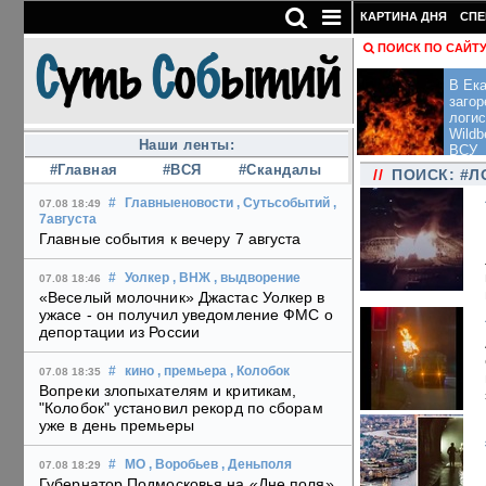
КАРТИНА ДНЯ
СПЕ
ПОИСК ПО САЙТ
В Ека
загор
логис
Wildb
Наши ленты:
ВСУ
#Главная
#ВСЯ
#Скандалы
//
ПОИСК: #
#
Главныеновости
, Сутьсобытий
,
07.08 18:49
7августа
Главные события к вечеру 7 августа
#
Уолкер
, ВНЖ
, выдворение
07.08 18:46
«Веселый молочник» Джастас Уолкер в
ужасе - он получил уведомление ФМС о
депортации из России
#
кино
, премьера
, Колобок
07.08 18:35
Вопреки злопыхателям и критикам,
"Колобок" установил рекорд по сборам
уже в день премьеры
#
МО
, Воробьев
, Деньполя
07.08 18:29
Губернатор Подмосковья на «Дне поля»