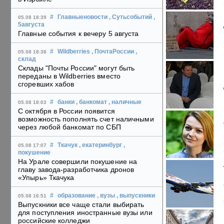
#
Главныеновости
, Сутьсобытий
,
05.08 18:39
5августа
Главные события к вечеру 5 августа
#
Wildberries
, ПочтаРоссии
,
05.08 18:38
склад
Склады "Почты России" могут быть
переданы в Wildberries вместо
сгоревших хабов
#
банки
, банкомат
, наличные
05.08 18:03
С октября в России появится
возможность пополнять счет наличными
через любой банкомат по СБП
#
Ткачук
, екатеринбург
,
05.08 17:07
покушение
На Урале совершили покушение на
главу завода-разработчика дронов
«Упырь» Ткачука
#
образование
, вузы
, выпускники
05.08 16:51
Выпускники все чаще стали выбирать
для поступления иностранные вузы или
российские колледжи