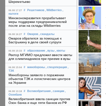
Шереметьево
#
Решетников
, Wildberries
,
06.08 17:27
налоги
Минэкономразвития прорабатывает
меры поддержки предпринимателей
после атак на склады Wildberries
#
Омаров
, скандалы
06.08 16:27
Омаров обратился за помощью к
Бастрыкину в деле своей супруги
#
образование
, вузы
, квоты
06.08 15:33
Ректор МГИМО предложил ввести квоты
для олимпиадников при приеме в вузы
#
минобороны
, спецоперация
,
06.08 15:04
ТЭК
Минобороны заявило о поражении
объектов ТЭК и логистических центров
на Украине
#
Великобритания
, санкции
,
06.08 13:18
Озонбанк
Великобритания ввела санкции против
Озон банка и еще пяти банков из РФ