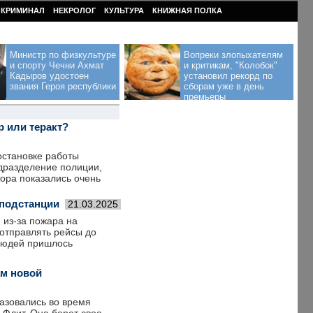
КРИМИНАЛ
НЕКРОЛОГ
КУЛЬТУРА
КНИЖНАЯ ПОЛКА
Министр по физкультуре
Вопреки злопыхателям
и спорту Чечни Ахмат
и критикам, "Колобок"
Кадыров удостоен
установил рекорд по
звания Героя республики
сборам уже в день
премьеры
р или теракт?
остановке работы
одразделение полиции,
ора показались очень
оподстанции
21.03.2025
 из-за пожара на
отправлять рейсы до
 людей пришлось
ам новой
азовались во время