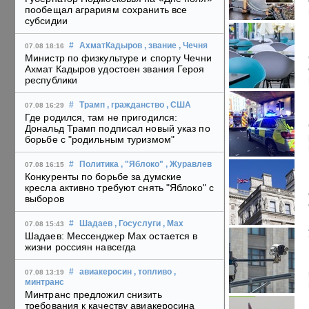
пообещал аграриям сохранить все
субсидии
#
АхматКадыров
, звание
, Чечня
07.08 18:16
Министр по физкультуре и спорту Чечни
Ахмат Кадыров удостоен звания Героя
республики
#
Трамп
, гражданство
, США
07.08 16:29
Где родился, там не пригодился:
Дональд Трамп подписал новый указ по
борьбе с "родильным туризмом"
#
Политика
, "Яблоко"
, Журавлев
07.08 16:15
Конкуренты по борьбе за думские
кресла активно требуют снять "Яблоко" с
выборов
#
Шадаев
, Госуслуги
, Max
07.08 15:43
Шадаев: Мессенджер Max остается в
жизни россиян навсегда
#
авиакеросин
, топливо
,
07.08 13:19
минтранс
Минтранс предложил снизить
требования к качеству авиакеросина