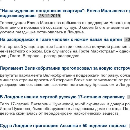
"Наша чудесная лондонская квартира": Елена Малышева п
видеоэкскурсию
25.12.2019
Телеведущая Елена Малышева побывала в преддверии Нового год
Компанию в поездке ей составил супруг. В своем блоге знаменитая 
уютном гнездышке остановилась в Лондоне.
На распродажах в Гааге человек с ножом напал на детей
30
На торговой улице в центре Гааги три человека получили ранения 
неизвестного с ножом. Все случилось на Гроте Марктстраат – одн
улиц Гааги. В городе – разгар распродаж.
Парламент Великобритании проголосовал за новую отстрочк
Депутаты парламента Великобритании поддержали поправку, обя
министра страны просить об отсрочке Brexit вне зависимости от ре
утверждению соглашения, заключенного между Брюсселем и Лонд
В Лондоне нашли мертвой русскую 17-летнюю скрипачку
Тело 17-летней Екатерины Цукановой, юной скрипачки и дочери р
Игоря Цуканова, было обнаружено в лондонском доме ее отца. По
девочка скончалась от передозировки наркотических веществ.
Суд в Лондоне приговорил Ассанжа к 50 неделям тюрьмы