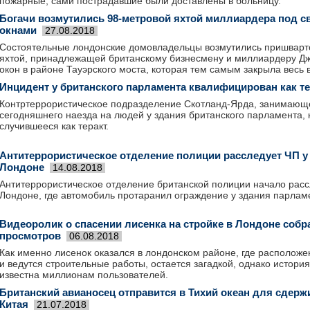
пожарные, сами пострадавшие были доставлены в больницу.
Богачи возмутились 98-метровой яхтой миллиардера под с
окнами
27.08.2018
Состоятельные лондонские домовладельцы возмутились пришварт
яхтой, принадлежащей британскому бизнесмену и миллиардеру Дж
окон в районе Тауэрского моста, которая тем самым закрыла весь 
Инцидент у британского парламента квалифицирован как те
Контртеррористическое подразделение Скотланд-Ярда, занимающ
сегодняшнего наезда на людей у здания британского парламента,
случившееся как теракт.
Антитеррористическое отделение полиции расследует ЧП у
Лондоне
14.08.2018
Антитеррористическое отделение британской полиции начало рас
Лондоне, где автомобиль протаранил ограждение у здания парлам
Видеоролик о спасении лисенка на стройке в Лондоне соб
просмотров
06.08.2018
Как именно лисенок оказался в лондонском районе, где располож
и ведутся строительные работы, остается загадкой, однако истори
известна миллионам пользователей.
Британский авианосец отправится в Тихий океан для сдер
Китая
21.07.2018