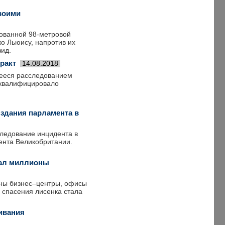
воими
ованной 98-метровой
о Льюису, напротив их
вид.
ракт
14.08.2018
ееся расследованием
 квалифицировало
 здания парламента в
следование инцидента в
ента Великобритании.
рал миллионы
ены бизнес–центры, офисы
я спасения лисенка стала
живания