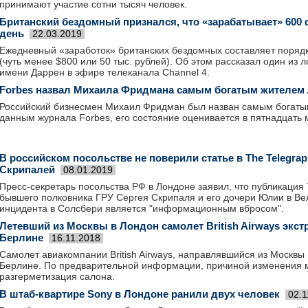
принимают участие сотни тысяч человек.
Британский бездомный признался, что «зарабатывает» 600 
день
22.03.2019
Ежедневный «заработок» британских бездомных составляет порядк
(чуть менее $800 или 50 тыс. рублей). Об этом рассказал один из
имени Даррен в эфире телеканала Channel 4.
Forbes назвал Михаила Фридмана самым богатым жителем
Российский бизнесмен Михаил Фридман был назван самым богаты
данным журнала Forbes, его состояние оценивается в пятнадцать
В российском посольстве не поверили статье в The Telegrap
Скрипалей
08.01.2019
Пресс-секретарь посольства РФ в Лондоне заявил, что публикация 
бывшего полковника ГРУ Сергея Скрипаля и его дочери Юлии в Ве
инцидента в Солсбери является "информационным вбросом".
Летевший из Москвы в Лондон самолет British Airways экст
Берлине
16.11.2018
Самолет авиакомпании British Airways, направлявшийся из Москвы 
Берлине. По предварительной информации, причиной изменения м
разгерметизация салона.
В штаб-квартире Sony в Лондоне ранили двух человек
02.1