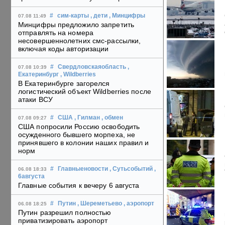
#
сим-карты
, дети
, Минцифры
07.08 11:49
Минцифры предложило запретить
отправлять на номера
несовершеннолетних смс-рассылки,
включая коды авторизации
#
Свердловскаяобласть
,
07.08 10:39
Екатеринбург
, Wildberries
В Екатеринбурге загорелся
логистический объект Wildberries после
атаки ВСУ
#
США
, Гилман
, обмен
07.08 09:27
США попросили Россию освободить
осужденного бывшего морпеха, не
принявшего в колонии наших правил и
норм
#
Главныеновости
, Сутьсобытий
,
06.08 18:33
6августа
Главные события к вечеру 6 августа
#
Путин
, Шереметьево
, аэропорт
06.08 18:25
Путин разрешил полностью
приватизировать аэропорт