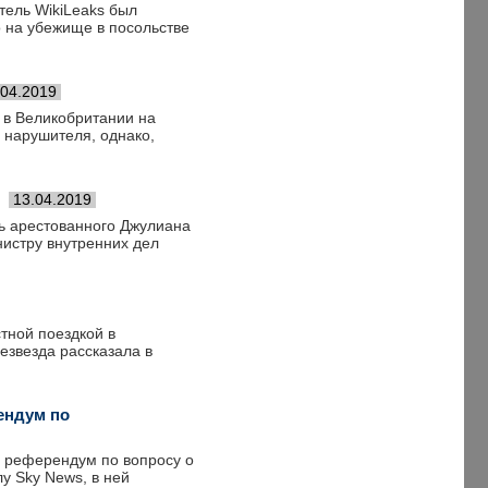
тель WikiLeaks был
о на убежище в посольстве
.04.2019
 в Великобритании на
 нарушителя, однако,
13.04.2019
ь арестованного Джулиана
истру внутренних дел
тной поездкой в
езвезда рассказала в
ендум по
й референдум по вопросу о
у Sky News, в ней