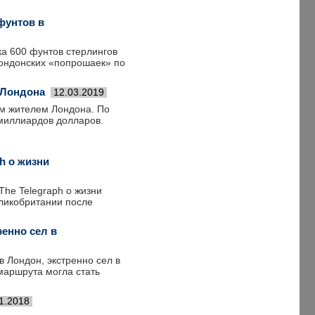
фунтов в
а 600 фунтов стерлингов
 лондонских «попрошаек» по
 Лондона
12.03.2019
м жителем Лондона. По
 миллиардов долларов.
h о жизни
The Telegraph о жизни
ликобритании после
ренно сел в
в Лондон, экстренно сел в
аршрута могла стать
1.2018