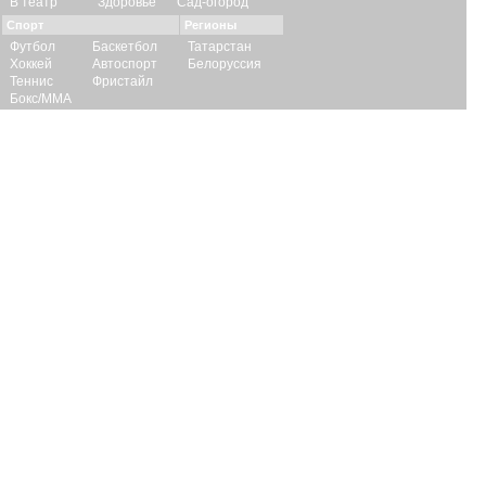
В театр
Здоровье
Сад-огород
Спорт
Регионы
Футбол
Баскетбол
Татарстан
Хоккей
Автоспорт
Белоруссия
Теннис
Фристайл
Бокс/ММА