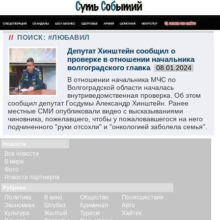
СПЕЦОПЕРАЦИЯ
СКАНДАЛЫ
ШОУ-БИЗНЕС
ЗДОРОВЬЕ
АРМИЯ
ШПИОНАЖ
НЕКРОЛОГ
ПОИСК ПО САЙТУ
//
ПОИСК: #ЛЮБАВИЛ
Депутат Хинштейн сообщил о
проверке в отношении начальника
волгоградского главка
08.01.2024
В отношении начальника МЧС по
Волгоградской области началась
внутриведомственная проверка. Об этом
сообщил депутат Госдумы Александр Хинштейн. Ранее
местные СМИ опубликовали видео с высказываниями
чиновника, пожелавшего, чтобы у пожаловавшегося на него
подчиненного "руки отсохли" и "онкологией заболела семья".
Новости
Все новости
В мире
Фото
Новости партнеров
Рубрики
Политика
В кино
Общество
Происшествия
Экономика
Шоубиз
Криминал
Авто
Культура
Желтый
Туризм
Хайтек