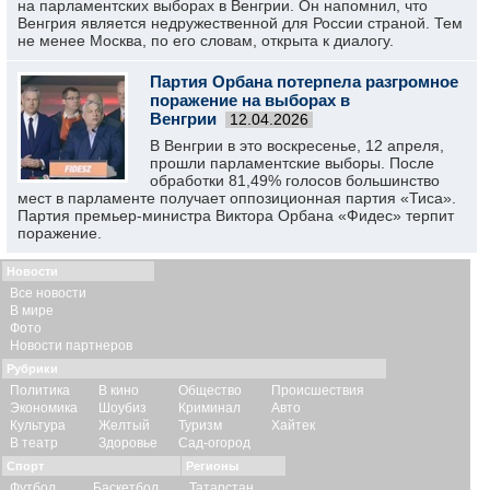
на парламентских выборах в Венгрии. Он напомнил, что
Венгрия является недружественной для России страной. Тем
не менее Москва, по его словам, открыта к диалогу.
Партия Орбана потерпела разгромное
поражение на выборах в
Венгрии
12.04.2026
В Венгрии в это воскресенье, 12 апреля,
прошли парламентские выборы. После
обработки 81,49% голосов большинство
мест в парламенте получает оппозиционная партия «Тиса».
Партия премьер-министра Виктора Орбана «Фидес» терпит
поражение.
Новости
Все новости
В мире
Фото
Новости партнеров
Рубрики
Политика
В кино
Общество
Происшествия
Экономика
Шоубиз
Криминал
Авто
Культура
Желтый
Туризм
Хайтек
В театр
Здоровье
Сад-огород
Спорт
Регионы
Футбол
Баскетбол
Татарстан