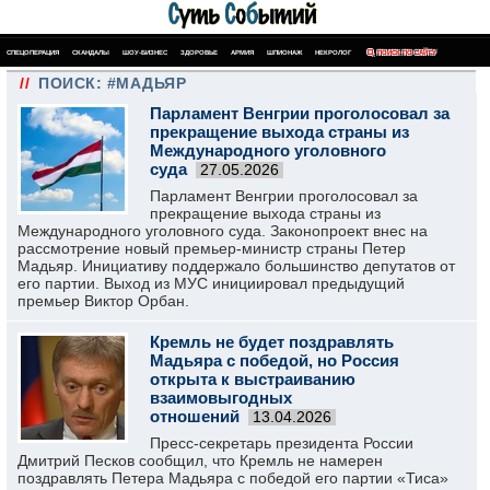
СПЕЦОПЕРАЦИЯ
СКАНДАЛЫ
ШОУ-БИЗНЕС
ЗДОРОВЬЕ
АРМИЯ
ШПИОНАЖ
НЕКРОЛОГ
ПОИСК ПО САЙТУ
//
ПОИСК: #МАДЬЯР
Парламент Венгрии проголосовал за
прекращение выхода страны из
Международного уголовного
суда
27.05.2026
Парламент Венгрии проголосовал за
прекращение выхода страны из
Международного уголовного суда. Законопроект внес на
рассмотрение новый премьер-министр страны Петер
Мадьяр. Инициативу поддержало большинство депутатов от
его партии. Выход из МУС инициировал предыдущий
премьер Виктор Орбан.
Кремль не будет поздравлять
Мадьяра с победой, но Россия
открыта к выстраиванию
взаимовыгодных
отношений
13.04.2026
Пресс-секретарь президента России
Дмитрий Песков сообщил, что Кремль не намерен
поздравлять Петера Мадьяра с победой его партии «Тиса»