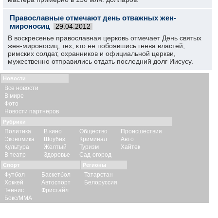
Православные отмечают день отважных жен-
мироносиц
29.04.2012
В воскресенье православная церковь отмечает День святых
жен-мироносиц, тех, кто не побоявшись гнева властей,
римских солдат, охранников и официальной церкви,
мужественно отправились отдать последний долг Иисусу.
Новости
Все новости
В мире
Фото
Новости партнеров
Рубрики
Политика
В кино
Общество
Происшествия
Экономика
Шоубиз
Криминал
Авто
Культура
Желтый
Туризм
Хайтек
В театр
Здоровье
Сад-огород
Спорт
Регионы
Футбол
Баскетбол
Татарстан
Хоккей
Автоспорт
Белоруссия
Теннис
Фристайл
Бокс/ММА