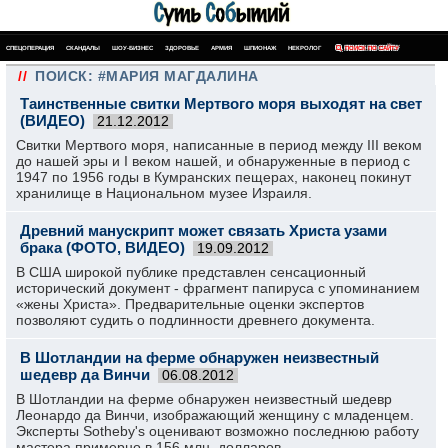
СПЕЦОПЕРАЦИЯ
СКАНДАЛЫ
ШОУ-БИЗНЕС
ЗДОРОВЬЕ
АРМИЯ
ШПИОНАЖ
НЕКРОЛОГ
ПОИСК ПО САЙТУ
//
ПОИСК: #МАРИЯ МАГДАЛИНА
Таинственные свитки Мертвого моря выходят на свет
(ВИДЕО)
21.12.2012
Свитки Мертвого моря, написанные в период между III веком
до нашей эры и I веком нашей, и обнаруженные в период с
1947 по 1956 годы в Кумранских пещерах, наконец покинут
хранилище в Национальном музее Израиля.
Древний манускрипт может связать Христа узами
брака (ФОТО, ВИДЕО)
19.09.2012
В США широкой публике представлен сенсационный
исторический документ - фрагмент папируса с упоминанием
«жены Христа». Предварительные оценки экспертов
позволяют судить о подлинности древнего документа.
В Шотландии на ферме обнаружен неизвестный
шедевр да Винчи
06.08.2012
В Шотландии на ферме обнаружен неизвестный шедевр
Леонардо да Винчи, изображающий женщину с младенцем.
Эксперты Sotheby's оценивают возможно последнюю работу
мастера примерно в 156 млн. долларов.